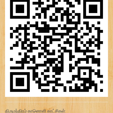
திருமந்திரம் கானொளி காட்சிகள்: