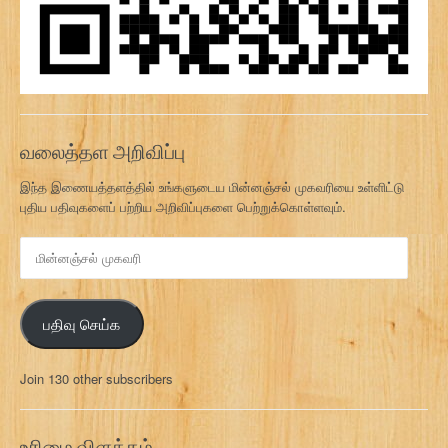
வலைத்தள அறிவிப்பு
இந்த இணையத்தளத்தில் உங்களுடைய மின்னஞ்சல் முகவரியை உள்ளிட்டு
புதிய பதிவுகளைப் பற்றிய அறிவிப்புகளை பெற்றுக்கொள்ளவும்.
மி
ன்
ன
ஞ்
பதிவு செய்க
ச
ல்
மு
Join 130 other subscribers
க
வ
ரி
உரிமை விளக்கம்