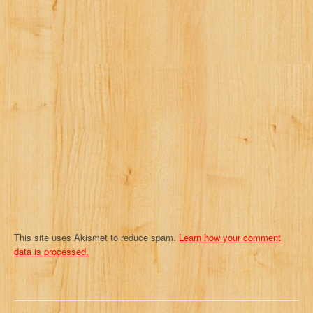
g
a
t
i
o
n
This site uses Akismet to reduce spam.
Learn how your comment
data is processed.