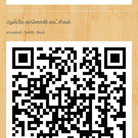
ஆன்மீக கானொளி காட்சிகள்:
சரவணன் அன்பே சிவம்