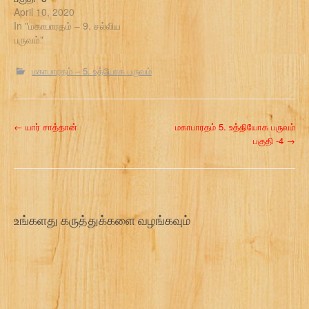
April 10, 2020
In "மகாபாரதம் – 9. சல்லிய
பருவம்"
மகாபாரதம் – 5. உத்யோக பருவம்
P
←
யார் சாத்தான்
மகாபாரதம் 5. உத்தியோக பருவம்
பகுதி -4
→
o
s
t
உங்களது கருத்துக்களை வழங்கவும்
n
a
v
i