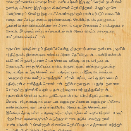
சகோதரர்களாகிய கௌரவர்கள் பாண்டவர்கள் இரு தரப்பினரின் நலன் மேல்
தனக்கு அக்கரை இருப்பதாக கிருஷ்ணன் தெரிவித்தான். மேலும் தானே
அஸ்தினாபுரம் சென்று இரு கட்சிக்காரர்களுக்கும் நலன் ஏற்படும் வகையில்
சமாதானம் செய்து வைக்க முயல்வதாகவும் தெரிவித்தான். தன்னுடைய
முயற்சி புறக்கணிக்கப்படுமானால் அதனால் வரும் சேதங்கள் அளவிடமுடியாத
அளவில் இருக்கும் என்று சஞ்சயனிடம் கூறி அவன் திரும்பி செல்லுமாறு
கேட்டுக்கொள்ளப்பட்டான்.
சஞ்சயின் அஸ்தினாபுரம் திரும்பிச்சென்று திருதராஷ்டிரனை தனியாக முதலில்
சந்தித்தான். நிலைமையை உள்ளபடி அவன் தெரிவித்தான். பாண்டு மன்னன்
உயிரோடு இருந்திருந்தால் அவர் சொற்படி யுதிஷ்டிரன் நடந்திருப்பான்.
அதன்படியே தனது பெரியப்பாவாகிய திருதராஷ்டிரர் எடுக்கும் முடிவுக்கு
அடிபணிந்து நடந்து கொண்டான். யுதிஷ்டிரனுடைய இந்த அடக்கத்தை
முறைதவறி கையாண்டு கெடுத்துவிட்டார்கள். அப்படி செய்த தீமையையும்
யுதிஷ்டிரன் சமாளித்துக் கொண்டான். துரியோதனனுடைய துஷ்ட தனமான
போக்குக்கு இணங்கி வரும்படி தன் தந்தையை வற்புறுத்துகின்றான்.
தந்தையின் சொற்படி நடக்க துரியோதனன் எந்த விதத்திலும் தயாராய்
இல்லை. திருதராஷ்டிரன் பாண்டவர்களுக்கும் கௌரவர்களுக்கும் நடுநிலை
வகிக்கவில்லை தன் மகன் சார்பிலேயே அவன் நடந்து கொண்டான்.
இவ்விஷயத்தை உள்ளபடி திருதராஷ்டிரருக்கு சஞ்சயன் தெரிவித்தான். மேலும்
மற்றவர்கள் அனைவருக்கும் அடுத்தநாள் சபை நடுவே வைத்து தான்
பாண்டவர்களிடம் சென்றதன் விளைவே தெரிவிப்பதாக சஞ்சையன் எடுத்துச்
சொல்லி விட்டு அங்கிருந்து விடை பெற்றான்.