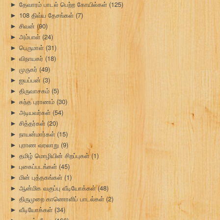
தேவாரம் பாடல் பெற்ற கோயில்கள்
(125)
►
108 திவ்ய தேசங்கள்
(7)
►
சிவன்
(90)
►
அம்பாள்
(24)
►
பெருமாள்
(31)
►
விநாயகர்
(18)
►
முருகர்
(49)
►
ஐயப்பன்
(3)
►
திருவாசகம்
(5)
►
கந்த புராணம்
(30)
►
அடியவர்கள்
(54)
►
சித்தர்கள்
(20)
►
நாயன்மார்கள்
(15)
►
புராண வரலாறு
(9)
►
தமிழ் மொழியின் சிறப்புகள்
(1)
►
புகைப்படங்கள்
(45)
►
மின் புத்தகங்கள்
(1)
►
ஆன்மிக வகுப்பு வீடியோக்கள்
(48)
►
திருமுறை காணொளிப் பாடல்கள்
(2)
►
வீடியோக்கள்
(34)
►