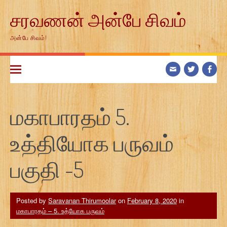
Skip
சரவணன் அன்பே சிவம்
to
content
அன்பே சிவம்!
மகாபாரதம் 5.
உத்தியோக பருவம்
பகுதி -5
Posted by
Saravanan Thirumoolar
on
February 8, 2020
in
மகாபாரதம் – 5. உத்யோக பருவம்