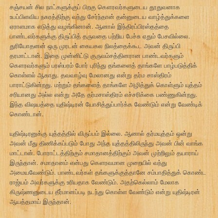
சஞ்சயன் சில நாட்களுக்குப் பிறகு கௌரவர்களுடைய தூதுவனாக
உபப்பிளவிய நகரத்திற்கு வந்து சேர்ந்தான் தன்னுடைய வாழ்த்துக்களை
ஏராளமாக எடுத்து வழங்கினான். ஆனால் இந்திரப்பிரஸ்தத்தை
பாண்டவர்களுக்கு திருப்பித் தருவதை பற்றிய பேச்சு ஏதும் பேசவில்லை.
துரியோதனன் ஒரு முரடன் கையகல நிலத்தைக்கூட அவன் திருப்பி
தரமாட்டான். இதை முன்னிட்டு குருவம்சத்தினரான பாண்டவர்களும்
கௌரவர்களும் பரஸ்பரம் போர் புரிந்து தங்களைத் தாங்களே பாழ்படுத்திக்
கொள்ளல் ஆகாது. தவவாழ்வு மேலானது என்று தர்ம சாஸ்திரம்
பாராட்டுகின்றது. மற்றும் தங்களைத் தாங்களே அழித்துக் கொள்ளும் யுத்தம்
சரியானது அல்ல என்று அதே தர்மசாஸ்திரம் எச்சரிக்கை பண்ணுகின்றது.
இந்த விஷயத்தை யுதிஷ்டிரன் யோசித்துப்பார்க்க வேண்டும் என்று வேண்டிக்
கொண்டான்.
யுதிஷ்டிரனுக்கு யுத்தத்தில் விருப்பம் இல்லை. ஆனால் தர்மயுத்தம் ஒன்று
அவன் மீது திணிக்கப்படும் போது அந்த யுத்தத்திலிருந்து அவன் பின் வாங்க
மாட்டான். போராட்டத்திற்கும் சமாதானத்திற்கும் அவன் முற்றிலும் தயாராய்
இருந்தான். சமாதானம் என்பது கௌரவமான முறையில் வந்து
அமையவேண்டும். பாண்டவர்கள் தங்களுக்குத்தானே சம்பாதித்துக் கொண்ட
ராஜ்யம் அவர்களுக்கு உரியதாக வேண்டும். அதற்கெல்லாம் மேலாக
கிருஷ்ணனுடைய தீர்மானப்படி நடந்து கொள்ள வேண்டும் என்று யுதிஷ்டிரன்
ஆயத்தமாய் இருந்தான்.