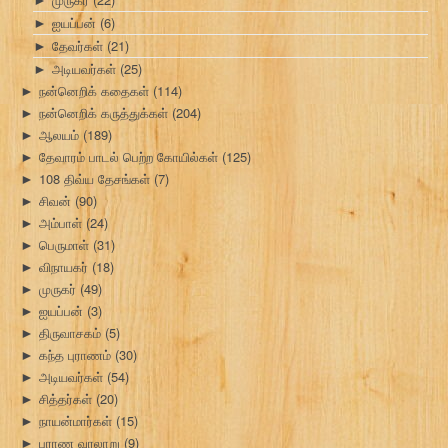
ஐயப்பன்
(6)
►
தேவர்கள்
(21)
►
அடியவர்கள்
(25)
►
நன்னெறிக் கதைகள்
(114)
►
நன்னெறிக் கருத்துக்கள்
(204)
►
ஆலயம்
(189)
►
தேவாரம் பாடல் பெற்ற கோயில்கள்
(125)
►
108 திவ்ய தேசங்கள்
(7)
►
சிவன்
(90)
►
அம்பாள்
(24)
►
பெருமாள்
(31)
►
விநாயகர்
(18)
►
முருகர்
(49)
►
ஐயப்பன்
(3)
►
திருவாசகம்
(5)
►
கந்த புராணம்
(30)
►
அடியவர்கள்
(54)
►
சித்தர்கள்
(20)
►
நாயன்மார்கள்
(15)
►
புராண வரலாறு
(9)
►