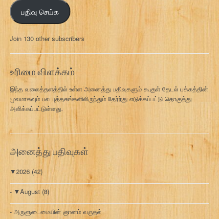
ஞ்
பதிவு செய்க
ச
ல்
மு
Join 130 other subscribers
க
வ
ரி
உரிமை விளக்கம்
இந்த வலைத்தளத்தில் உள்ள அனைத்து பதிவுகளும் கூகுள் தேடல் பக்கத்தின்
மூலமாகவும் பல புத்தகங்களிலிருந்தும் தேர்ந்து எடுக்கப்பட்டு தொகுத்து
அளிக்கப்பட்டுள்ளது.
அனைத்து பதிவுகள்
▼
2026
(42)
▼
August
(8)
அருளுடைமையின் ஞானம் வருதல்