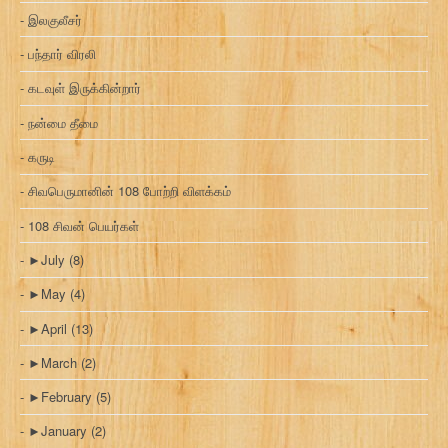
இலகுலீசர்
பந்தார் விரலி
கடவுள் இருக்கின்றார்
நன்மை தீமை
கருடி
சிவபெருமானின் 108 போற்றி விளக்கம்
108 சிவன் பெயர்கள்
►
July
(8)
►
May
(4)
►
April
(13)
►
March
(2)
►
February
(5)
►
January
(2)