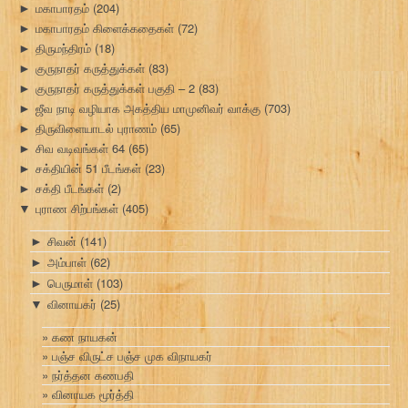
மகாபாரதம்
(204)
►
மகாபாரதம் கிளைக்கதைகள்
(72)
►
திருமந்திரம்
(18)
►
குருநாதர் கருத்துக்கள்
(83)
►
குருநாதர் கருத்துக்கள் பகுதி – 2
(83)
►
ஜீவ நாடி வழியாக அகத்திய மாமுனிவர் வாக்கு
(703)
►
திருவிளையாடல் புராணம்
(65)
►
சிவ வடிவங்கள் 64
(65)
►
சக்தியின் 51 பீடங்கள்
(23)
►
சக்தி பீடங்கள்
(2)
►
புராண சிற்பங்கள்
(405)
▼
சிவன்
(141)
►
அம்பாள்
(62)
►
பெருமாள்
(103)
►
வினாயகர்
(25)
▼
கண நாயகன்
பஞ்ச விருட்ச பஞ்ச முக விநாயகர்
நர்த்தன கணபதி
வினாயக மூர்த்தி