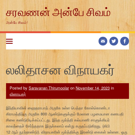
Skip
சரவணன் அன்பே சிவம்
to
content
அன்பே சிவம்!
லலிதாசன விநாயகர்
Posted by
Saravanan Thirumoolar
on
November 14, 2023
in
வினாயகர்
இந்தியாவின் ஹைதராபாத் அருகே உள்ள பெத்தா கோல்கொண்டா
கிராமத்திற்கு அருகே 800 ஆண்டுகளுக்கும் மேலான பழமையான கணபதி
சிலை கண்டுபிடிக்கப்பட்டது. இந்த மூர்த்தி கல்யாணி சாளுக்கியர்
காலத்தைச் சேர்ந்ததாக இருக்கலாம் என்று கருதப்படுகிறது. (கிபி
12 ஆம் நூற்றாண்டு). விநாயகரின் மூர்த்திக்கு இரண்டு கைகள் உள்ளன. ஒரு