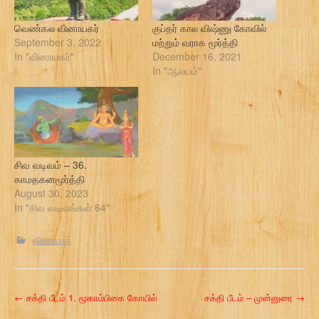
வெண்கல வினாயகர்
குப்தர் கால விஷ்ணு கோவில்
September 3, 2022
மற்றும் வராக மூர்த்தி
In "வினாயகர்"
December 16, 2021
In "ஆலயம்"
சிவ வடிவம் – 36.
காமதகனமூர்த்தி
August 30, 2023
In "சிவ வடிவங்கள் 64"
வினாயகர்
P
←
சக்தி பீடம் 1. மூகாம்பிகை கோயில்
சக்தி பீடம் – முன்னுரை
→