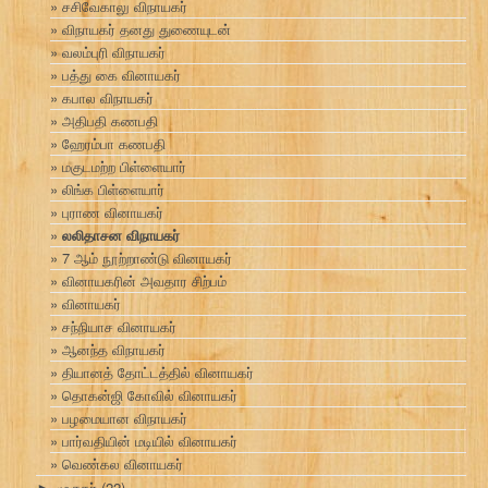
சசிவேகாலு விநாயகர்
விநாயகர் தனது துணையுடன்
வலம்புரி விநாயகர்
பத்து கை வினாயகர்
கபால விநாயகர்
அதிபதி கணபதி
ஹேரம்பா கணபதி
மகுடமற்ற பிள்ளையார்
லிங்க பிள்ளையார்
புராண வினாயகர்
லலிதாசன விநாயகர்
7 ஆம் நூற்றாண்டு வினாயகர்
வினாயகரின் அவதார சிற்பம்
வினாயகர்
சந்நியாச வினாயகர்
ஆனந்த விநாயகர்
தியானத் தோட்டத்தில் வினாயகர்
தொகன்ஜி கோவில் வினாயகர்
பழமையான விநாயகர்
பார்வதியின் மடியில் வினாயகர்
வெண்கல வினாயகர்
முருகர்
(22)
►