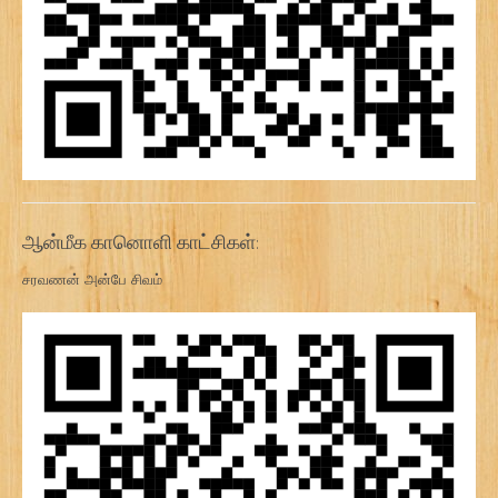
ஆன்மீக கானொளி காட்சிகள்:
சரவணன் அன்பே சிவம்