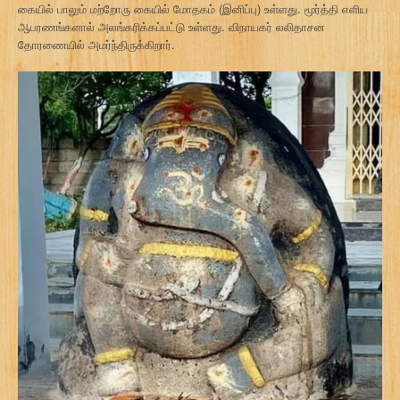
கையில் பாலும் மற்றோரு கையில் மோதகம் (இனிப்பு) உள்ளது. மூர்த்தி எளிய
ஆபரணங்களால் அலங்கரிக்கப்பட்டு உள்ளது. விநாயகர் லலிதாசன
தோரணையில் அமர்ந்திருக்கிறார்.