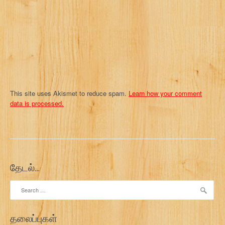
o
n
This site uses Akismet to reduce spam.
Learn how your comment
data is processed.
தேடல்…
Search
for:
தலைப்புகள்