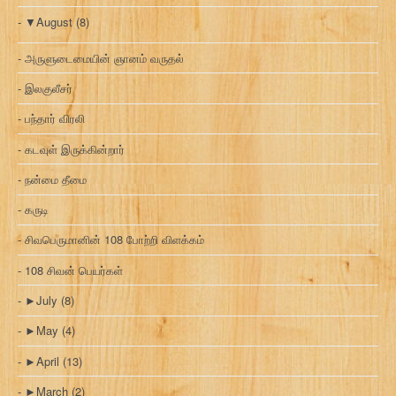
▼
August
(8)
அருளுடைமையின் ஞானம் வருதல்
இலகுலீசர்
பந்தார் விரலி
கடவுள் இருக்கின்றார்
நன்மை தீமை
கருடி
சிவபெருமானின் 108 போற்றி விளக்கம்
108 சிவன் பெயர்கள்
►
July
(8)
►
May
(4)
►
April
(13)
►
March
(2)