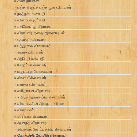
கண நாயகன்
பஞ்ச விருட்ச பஞ்ச முக விநாயகர்
நர்த்தன கணபதி
வினாயக மூர்த்தி
சசிவேகாலு விநாயகர்
விநாயகர் தனது துணையுடன்
வலம்புரி விநாயகர்
பத்து கை வினாயகர்
கபால விநாயகர்
அதிபதி கணபதி
ஹேரம்பா கணபதி
மகுடமற்ற பிள்ளையார்
லிங்க பிள்ளையார்
புராண வினாயகர்
லலிதாசன விநாயகர்
7 ஆம் நூற்றாண்டு வினாயகர்
வினாயகரின் அவதார சிற்பம்
வினாயகர்
சந்நியாச வினாயகர்
ஆனந்த விநாயகர்
தியானத் தோட்டத்தில் வினாயகர்
தொகன்ஜி கோவில் வினாயகர்