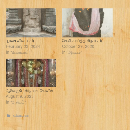
புராண வினாயகர்
செவி சாய்த்த விநாயகர்
February 23, 2024
October 29, 2020
In "வினாயகர்"
In "ஆலயம்"
ஆனேகுடே விநாயக கோவில்
August 9, 2023
In "ஆலயம்"
வினாயகர்