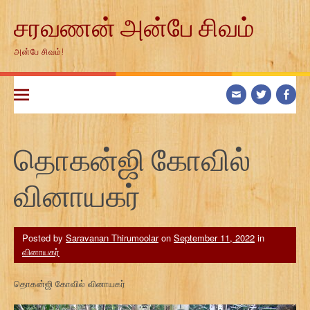
Skip
சரவணன் அன்பே சிவம்
to
content
அன்பே சிவம்!
தொகன்ஜி கோவில்
வினாயகர்
Posted by
Saravanan Thirumoolar
on
September 11, 2022
in
வினாயகர்
தொகன்ஜி கோவில் வினாயகர்