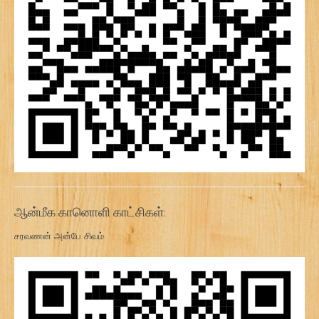
ஆன்மீக கானொளி காட்சிகள்:
சரவணன் அன்பே சிவம்