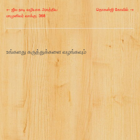
P
←
ஜீவ நாடி வழியாக அகத்திய
தொகன்ஜி கோவில்
→
மாமுனிவர் வாக்கு: 368
o
s
t
உங்களது கருத்துக்களை வழங்கவும்
n
a
v
i
g
a
t
i