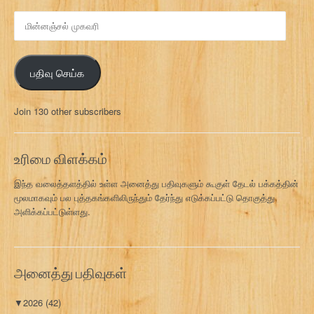
மி
ன்
ன
ஞ்
பதிவு செய்க
ச
ல்
மு
Join 130 other subscribers
க
வ
ரி
உரிமை விளக்கம்
இந்த வலைத்தளத்தில் உள்ள அனைத்து பதிவுகளும் கூகுள் தேடல் பக்கத்தின்
மூலமாகவும் பல புத்தகங்களிலிருந்தும் தேர்ந்து எடுக்கப்பட்டு தொகுத்து
அளிக்கப்பட்டுள்ளது.
அனைத்து பதிவுகள்
▼
2026
(42)