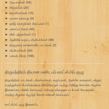
அடியவர்கள்
(54)
►
சித்தர்கள்
(20)
►
நாயன்மார்கள்
(15)
►
புராண வரலாறு
(9)
►
தமிழ் மொழியின் சிறப்புகள்
(1)
►
புகைப்படங்கள்
(45)
►
மின் புத்தகங்கள்
(1)
►
ஆன்மிக வகுப்பு வீடியோக்கள்
(48)
►
திருமுறை காணொளிப் பாடல்கள்
(2)
►
வீடியோக்கள்
(34)
►
பகவத் கீதை
(166)
►
திருமந்திரம் தியான மண்டபம் வாட்ஸ்அப் குழு:
திருமந்திரம் பாடல்கள், விளக்கங்கள், வகுப்புகள், ஆன்மீக கதைகள், மற்றும்
கருத்துக்கள் போன்றவற்றை தினந்தோறும் படித்து அறிந்து கொள்ள கீழுள்ள
இணைப்பை கிளிக் செய்யவும் அல்லது உங்களுடைய போன் கேமராவில்
அதற்கு கீழுள்ள க்யூஆர் கோடு ஸ்கேன் செய்யவும்:
வாட்ஸ்அப் குழு இணைப்பு