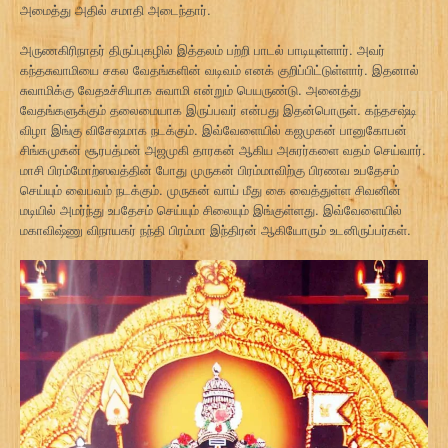
அமைத்து அதில் சமாதி அடைந்தார்.
அருணகிரிநாதர் திருப்புகழில் இத்தலம் பற்றி பாடல் பாடியுள்ளார். அவர்
கந்தசுவாமியை சகல வேதங்களின் வடிவம் எனக் குறிப்பிட்டுள்ளார். இதனால்
சுவாமிக்கு வேதஉச்சியாக சுவாமி என்றும் பெயருண்டு. அனைத்து
வேதங்களுக்கும் தலைமையாக இருப்பவர் என்பது இதன்பொருள். கந்தசஷ்டி
விழா இங்கு விசேஷமாக நடக்கும். இவ்வேளையில் கஜமுகன் பானுகோபன்
சிங்கமுகன் சூரபத்மன் அஜமுகி தாரகன் ஆகிய அசுரர்களை வதம் செய்வார்.
மாசி பிரம்மோற்ஸவத்தின் போது முருகன் பிரம்மாவிற்கு பிரணவ உபதேசம்
செய்யும் வைபவம் நடக்கும். முருகன் வாய் மீது கை வைத்துள்ள சிவனின்
மடியில் அமர்ந்து உபதேசம் செய்யும் சிலையும் இங்குள்ளது. இவ்வேளையில்
மகாவிஷ்ணு விநாயகர் நந்தி பிரம்மா இந்திரன் ஆகியோரும் உடனிருப்பர்கள்.