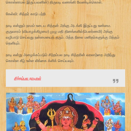
கொள்ளாமல் இருப்பவனின்) திருவடி வணங்கி வேண்டிக்கொள்.
கேள்வி: சித்தர் காடு பற்றி
நாடி என்னும் நாமம் உடைய சித்தன் அங்கு அடங்கி இருப்பது உண்மை.
குருவாரம் (வியாழக்கிழமை) முழு மதி தினங்களில்(பெளர்ணமி) அங்கு
வழிபாடு செய்வது நன்மையைத் தரும். பித்த நிலை மனிதர்களுக்கு பித்தம்
தெளியும்.
நாடி என்று அழைக்கப்படும் சிற்றம்பல நாடி சித்தரின் வரலாற்றை அறிந்து
கொள்ள கீழ் உள்ள லிங்கை க்ளிக் செய்யவும்.