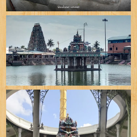
வெள்ளை யானை