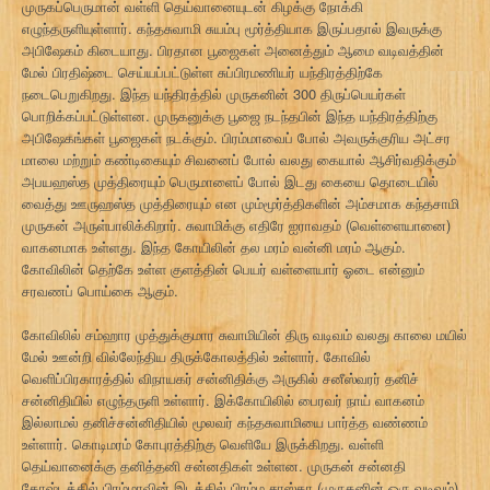
முருகப்பெருமான் வள்ளி தெய்வானையுடன் கிழக்கு நோக்கி
எழுந்தருளியுள்ளார். கந்தசுவாமி சுயம்பு மூர்த்தியாக இருப்பதால் இவருக்கு
அபிஷேகம் கிடையாது. பிரதான பூஜைகள் அனைத்தும் ஆமை வடிவத்தின்
மேல் பிரதிஷ்டை செய்யப்பட்டுள்ள சுப்பிரமணியர் யந்திரத்திற்கே
நடைபெறுகிறது. இந்த யந்திரத்தில் முருகனின் 300 திருப்பெயர்கள்
பொறிக்கப்பட்டுள்ளன. முருகனுக்கு பூஜை நடந்தபின் இந்த யந்திரத்திற்கு
அபிஷேகங்கள் பூஜைகள் நடக்கும். பிரம்மாவைப் போல் அவருக்குரிய அட்சர
மாலை மற்றும் கண்டிகையும் சிவனைப் போல் வலது கையால் ஆசிர்வதிக்கும்
அபயஹஸ்த முத்திரையும் பெருமாளைப் போல் இடது கையை தொடையில்
வைத்து ஊருஹஸ்த முத்திரையும் என மும்மூர்த்திகளின் அம்சமாக கந்தசாமி
முருகன் அருள்பாலிக்கிறார். சுவாமிக்கு எதிரே ஐராவதம் (வெள்ளையானை)
வாகனமாக உள்ளது. இந்த கோயிலின் தல மரம் வன்னி மரம் ஆகும்.
கோவிலின் தெற்கே உள்ள குளத்தின் பெயர் வள்ளையார் ஓடை என்னும்
சரவணப் பொய்கை ஆகும்.
கோவிலில் சம்ஹார முத்துக்குமார சுவாமியின் திரு வடிவம் வலது காலை மயில்
மேல் ஊன்றி வில்லேந்திய திருக்கோலத்தில் உள்ளார். கோவில்
வெளிப்பிரகாரத்தில் விநாயகர் சன்னிதிக்கு அருகில் சனீஸ்வரர் தனிச்
சன்னிதியில் எழுந்தருளி உள்ளார். இக்கோயிலில் பைரவர் நாய் வாகனம்
இல்லாமல் தனிச்சன்னிதியில் மூலவர் கந்தசுவாமியை பார்த்த வண்ணம்
உள்ளார். கொடிமரம் கோபுரத்திற்கு வெளியே இருக்கிறது. வள்ளி
தெய்வானைக்கு தனித்தனி சன்னதிகள் உள்ளன. முருகன் சன்னதி
கோஷ்டத்தில் பிரம்மாவின் இடத்தில் பிரம்ம சாஸ்தா (முருகனின் ஒரு வடிவம்)