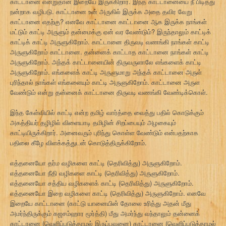
காட்டானை என்றுதான் இறையே இருக்கிறார். இந்த காட்டானையை நீ பிடித்து
நன்றாக வழிபடு. காட்டானை உன் அருகில் இருக்க அதை தவிர வேறு
காட்டானை எதற்கு? எனவே காட்டானை காட்டானை ஆக இருக்க நாங்கள்
மட்டும் காட்டி அருளும் தன்மைக்கு ஏன் வர வேண்டும்? இருந்தாலும் காட்டிக்
காட்டிக் காட்டி அருளுகிறோம். காட்டானை திருவடி வணங்கி நாங்கள் காட்டி
அருளுகிறோம் காட்டானை. தன்னைக் காட்டாத காட்டானை நாங்கள் காட்டி
அருளுகிறோம். அந்தக் காட்டானையின் திருவருளாலே எங்களைக் காட்டி
அருளுகிறோம். எங்களைக் காட்டி அருளுமாறு அந்தக் காட்டானை அருள்
புரிந்தால் நாங்கள் எங்களையும் காட்டி அருளுகிறோம். காட்டானை அருள
வேண்டும் என்று தன்னைக் காட்டானை திருவடி வணங்கி வேண்டிக்கொள்.
இந்த கேள்வியில் காட்டி என்ற தமிழ் வார்த்தை வைத்து பதில் கொடுக்கும்
அகத்தியர் தழிழில் விளையாடி தமிழின் சிறப்பையும் அழகையும்
காட்டியிருக்கிறார். அனைவரும் புரிந்து கொள்ள வேண்டும் என்பதற்காக
பதிலை கீழே விளக்கத்துடன் கொடுத்திருக்கிறோம்.
எத்தனையோ தர்ம வழிகளை காட்டி (தெரிவித்து) அருளுகிறோம்.
எத்தனையோ நீதி வழிகளை காட்டி (தெரிவித்து) அருளுகிறோம்.
எத்தனையோ சத்திய வழிகளைக் காட்டி (தெரிவித்து) அருளுகிறோம்.
எத்தனையோ இறை வழிகளை காட்டி (தெரிவித்து) அருளுகிறோம். எனவே
இறையே காட்டானை (காட்டு யானையின் தோலை உரித்து அதன் மீது
அமர்ந்திருக்கும் கஜசம்ஹார மூர்த்தி) மீது அமர்ந்து வந்தாலும் தன்னைக்
காட்டானை (வெளிப்படுத்தாமல் இருப்பவனை) காட்டானை (வெளிப்படுத்தாமல்