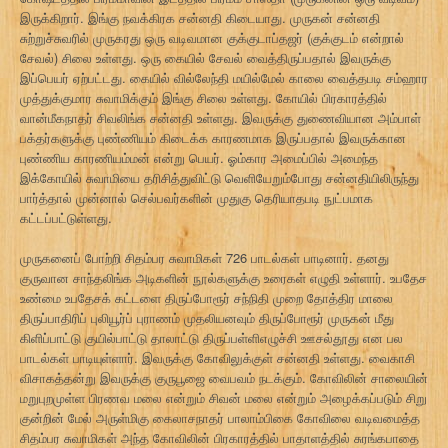
இருக்கிறார். இங்கு நவக்கிரக சன்னதி கிடையாது. முருகன் சன்னதி
சுற்றுச்சுவரில் முருகரது ஒரு வடிவமான குக்குடாப்தஜர் (குக்குடம் என்றால்
சேவல்) சிலை உள்ளது. ஒரு கையில் சேவல் வைத்திருப்பதால் இவருக்கு
இப்பெயர் ஏற்பட்டது. கையில் வில்லேந்தி மயில்மேல் காலை வைத்தபடி சம்ஹார
முத்துக்குமார சுவாமிக்கும் இங்கு சிலை உள்ளது. கோயில் பிரகாரத்தில்
வான்மீகநாதர் சிவலிங்க சன்னதி உள்ளது. இவருக்கு துணைவியான அம்பாள்
பக்தர்களுக்கு புண்ணியம் கிடைக்க காரணமாக இருப்பதால் இவருக்கான
புண்ணிய காரணியம்மன் என்று பெயர். ஓம்கார அமைப்பில் அமைந்த
இக்கோயில் சுவாமியை தரிசித்துவிட்டு வெளியேறும்போது சன்னதியிலிருந்து
பார்த்தால் முன்னால் செல்பவர்களின் முதுகு தெரியாதபடி நுட்பமாக
கட்டப்பட்டுள்ளது.
முருகனைப் போற்றி சிதம்பர சுவாமிகள் 726 பாடல்கள் பாடினார். தனது
குருவான சாந்தலிங்க அடிகளின் நூல்களுக்கு உரைகள் எழுதி உள்ளார். உபதேச
உண்மை உபதேசக் கட்டளை திருப்போரூர் சந்நிதி முறை தோத்திர மாலை
திருப்பாதிரிப் புலியூர்ப் புராணம் முதலியனவும் திருப்போரூர் முருகன் மீது
கிளிப்பாட்டு குயில்பாட்டு தாலாட்டு திருப்பள்ளிஎழுச்சி ஊசல்தூது என பல
பாடல்கள் பாடியுள்ளார். இவருக்கு கோவிலுக்குள் சன்னதி உள்ளது. வைகாசி
விசாகத்தன்று இவருக்கு குருபூஜை வைபவம் நடக்கும். கோவிலின் சாலையின்
மறுபுறமுள்ள பிரணவ மலை என்றும் சிவன் மலை என்றும் அழைக்கப்படும் சிறு
குன்றின் மேல் அருள்மிகு கைலாசநாதர் பாலாம்பிகை கோவிலை வடிவமைத்த
சிதம்பர சுவாமிகள் அந்த கோவிலின் பிரகாரத்தில் பாதாளத்தில் சுரங்கபாதை