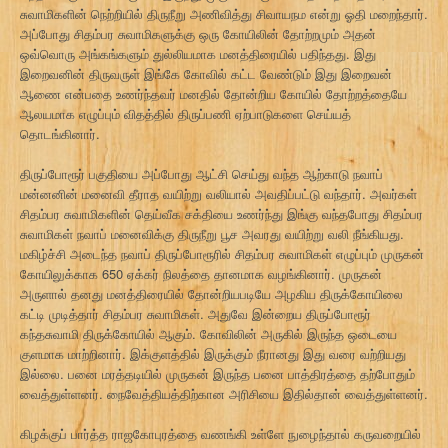
சுவாமிகளின் நெற்றியில் திருநீறு அணிவித்து சிவாயநம என்று ஓதி மறைந்தார்.
அப்போது சிதம்பர சுவாமிகளுக்கு ஒரு கோயிலின் தோற்றமும் அதன்
ஒவ்வொரு அங்கங்களும் துல்லியமாக மனத்திரையில் பதிந்தது. இது
இறைவனின் திருவருள் இங்கே கோவில் கட்ட வேண்டும் இது இறைவன்
ஆணை என்பதை உணர்ந்தவர் மனதில் தோன்றிய கோயில் தோற்றத்தையே
ஆலயமாக எழுப்பும் விதத்தில் திருப்பணி ஏற்பாடுகளை செய்யத்
தொடங்கினார்.
திருப்போரூர் பகுதியை அப்போது ஆட்சி செய்து வந்த ஆற்காடு நவாப்
மன்னனின் மனைவி தீராத வயிற்று வலியால் அவதிப்பட்டு வந்தார். அவர்கள்
சிதம்பர சுவாமிகளின் தெய்வீக சக்தியை உணர்ந்து இங்கு வந்தபோது சிதம்பர
சுவாமிகள் நவாப் மனைவிக்கு திருநீறு பூச அவரது வயிற்று வலி நீங்கியது.
மகிழ்ச்சி அடைந்த நவாப் திருப்போரூரில் சிதம்பர சுவாமிகள் எழுப்பும் முருகன்
கோயிலுக்காக 650 ஏக்கர் நிலத்தை தானமாக வழங்கினார். முருகன்
அருளால் தனது மனத்திரையில் தோன்றியபடியே அழகிய திருக்கோயிலை
கட்டி முடித்தார் சிதம்பர சுவாமிகள். அதுவே இன்றைய திருப்போரூர்
கந்தசுவாமி திருக்கோயில் ஆகும். கோவிலின் அருகில் இருந்த ஒடையை
குளமாக மாற்றினார். இக்குளத்தில் இருக்கும் நீரானது இது வரை வற்றியது
இல்லை. பனை மரத்தடியில் முருகன் இருந்த பனை பாத்திரத்தை தற்போதும்
வைத்துள்ளனர். நைவேத்தியத்திற்கான அரிசியை இதில்தான் வைத்துள்ளனர்.
கிழக்குப் பார்த்த ராஜகோபுரத்தை வணங்கி உள்ளே நுழைந்தால் கருவறையில்