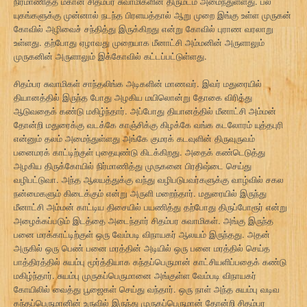
நிர்மாணித்த மகான் சிதம்பர சுவாமிகளின் திருமடம் அமைந்துள்ளது. பல
யுகங்களுக்கு முன்னால் நடந்த பிரளயத்தால் ஆறு முறை இங்கு உள்ள முருகன்
கோவில் அழிவைச் சந்தித்து இருக்கிறது என்று கோவில் புராண வரலாறு
உள்ளது. தற்போது ஏழாவது முறையாக மீனாட்சி அம்மனின் அருளாலும்
முருகனின் அருளாலும் இக்கோவில் கட்டப்பட்டுள்ளது.
சிதம்பர சுவாமிகள் சாந்தலிங்க அடிகளின் மாணவர். இவர் மதுரையில்
தியானத்தில் இருந்த போது அழகிய மயிலொன்று தோகை விரித்து
ஆடுவதைக் கண்டு மகிழ்ந்தார். அப்போது தியானத்தில் மீனாட்சி அம்மன்
தோன்றி மதுரைக்கு வடக்கே காஞ்சிக்கு கிழக்கே வங்க கடலோரம் யுத்தபுரி
என்னும் தலம் அமைந்துள்ளது அங்கே குமரக் கடவுளின் திருவுருவம்
பனைமரக் காட்டிற்குள் புதையுண்டு கிடக்கிறது. அதைக் கண்டெடுத்து
அழகிய திருக்கோயில் நிர்மாணித்து முருகனை பிரதிஷ்டை செய்து
வழிபட்டுவா. அந்த ஆலயத்துக்கு வந்து வழிபடுபவர்களுக்கு வாழ்வில் சகல
நன்மைகளும் கிடைக்கும் என்று அருளி மறைந்தார். மதுரையில் இருந்து
மீனாட்சி அம்மன் காட்டிய திசையில் பயணித்து தற்போது திருப்போரூர் என்று
அழைக்கப்படும் இடத்தை அடைந்தார் சிதம்பர சுவாமிகள். அங்கு இருந்த
பனை மரக்காட்டிற்குள் ஒரு வேம்படி விநாயகர் ஆலயம் இருந்தது. அதன்
அருகில் ஒரு பெண் பனை மரத்தின் அடியில் ஒரு பனை மரத்தில் செய்த
பாத்திரத்தில் சுயம்பு மூர்த்தியாக கந்தப்பெருமான் காட்சியளிப்பதைக் கண்டு
மகிழ்ந்தார். சுயம்பு முருகப்பெருமானை அங்குள்ள வேம்படி விநாயகர்
கோயிலில் வைத்து பூஜைகள் செய்து வந்தார். ஒரு நாள் அந்த சுயம்பு வடிவ
கந்தப்பெருமானின் உருவில் இருந்து முருகப்பெருமான் தோன்றி சிதம்பர