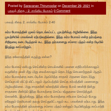
சுலோகம் -87
Posted by
Saravanan Thirumoolar
on
December 29, 2021
in
பகவத் கீதை - 2. சாங்கிய யோகம்
0 Comment
பகவத் கீதை 2. சாங்கிய யோகம் 2-40
கர்ம யோகத்தின் மூலம் தொடங்கப்பட்ட முயற்சிக்கு அழிவில்லை. இந்த
முயற்சியில் பாவங்கள் ஏற்படுவதில்லை. இந்த கர்ம யோகம் என்ற தர்மத்தை