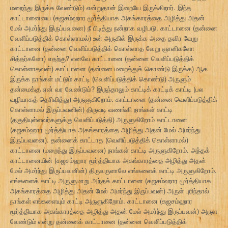
மறைந்து இருக்க வேண்டும்) என்றுதான் இறையே இருக்கிறார். இந்த
காட்டானையை (கஜசம்ஹார மூர்த்தியாக அகங்காரத்தை அழித்து அதன்
மேல் அமர்ந்து இருப்பவனை) நீ பிடித்து நன்றாக வழிபடு. காட்டானை (தன்னை
வெளிப்படுத்திக் கொள்ளாமல்) உன் அருகில் இருக்க அதை தவிர வேறு
காட்டானை (தன்னை வெளிப்படுத்திக் கொள்ளாத வேறு ஞானிகளோ
சித்தர்களோ) எதற்கு? எனவே காட்டானை (தன்னை வெளிப்படுத்திக்
கொள்ளாதவன்) காட்டானை (தன்னை மறைத்துக் கொண்டு இருக்க) ஆக
இருக்க நாங்கள் மட்டும் காட்டி (வெளிப்படுத்திக் கொண்டு) அருளும்
தன்மைக்கு ஏன் வர வேண்டும்? இருந்தாலும் காட்டிக் காட்டிக் காட்டி (பல
வழியாகத் தெரிவித்து) அருளுகிறோம். காட்டானை (தன்னை வெளிப்படுத்திக்
கொள்ளாமல் இருப்பவனின்) திருவடி வணங்கி நாங்கள் காட்டி
(தகுதியுள்ளவர்களுக்கு வெளிப்படுத்தி) அருளுகிறோம் காட்டானை
(கஜசம்ஹார மூர்த்தியாக அகங்காரத்தை அழித்து அதன் மேல் அமர்ந்து
இருப்பவனை). தன்னைக் காட்டாத (வெளிப்படுத்திக் கொள்ளாமல்)
காட்டானை (மறைந்து இருப்பவனை) நாங்கள் காட்டி அருளுகிறோம். அந்தக்
காட்டானையின் (கஜசம்ஹார மூர்த்தியாக அகங்காரத்தை அழித்து அதன்
மேல் அமர்ந்து இருப்பவனின்) திருவருளாலே எங்களைக் காட்டி அருளுகிறோம்.
எங்களைக் காட்டி அருளுமாறு அந்தக் காட்டானை (கஜசம்ஹார மூர்த்தியாக
அகங்காரத்தை அழித்து அதன் மேல் அமர்ந்து இருப்பவன்) அருள் புரிந்தால்
நாங்கள் எங்களையும் காட்டி அருளுகிறோம். காட்டானை (கஜசம்ஹார
மூர்த்தியாக அகங்காரத்தை அழித்து அதன் மேல் அமர்ந்து இருப்பவன்) அருள
வேண்டும் என்று தன்னைக் காட்டானை (தன்னை வெளிப்படுத்திக்