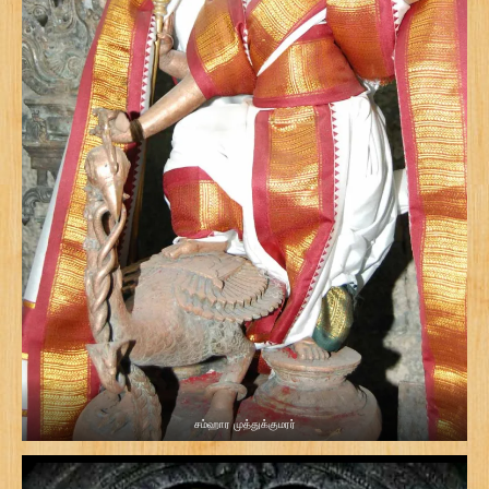
சம்ஹார முத்துக்குமரர்