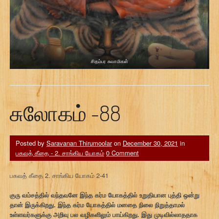
சிதம்பர சுவாமிகள்
சுலோகம் -88
Posted by
Saravanan Thirumoolar
on
December 30, 2021
in
பகவத் கீதை - 2. சாங்கிய யோகம்
0 Comment
பகவத் கீதை 2. சாங்கிய யோகம் 2-41
குரு வம்சத்தில் வந்தவனே இந்த கர்ம யோகத்தில் உறுதியான புத்தி ஒன்று
தான் இருக்கிறது. இந்த கர்ம யோகத்தில் மனதை நிலை நிறுத்தாமல்
உள்ளவர்களுக்கு அறிவு பல வழிகளிலும் பாய்கிறது. இது முடிவில்லாததாக