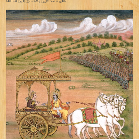
சிறிதளவு கடைபிடித்தால் கூட இந்த தர்மமானது சம்சார பந்தம் என்ற பிடியில்
இருந்து காப்பாற்றும்.
இந்த சுலோகத்தின் கருத்து என்ன?
கர்ம யோகம் என்பது செய்கின்ற செயல்களில் பலனை எதிர்பார்க்காமலும்
வருகின்ற பலன் மீது பற்று வைக்காமலும் தொடர்ந்து செயலாற்றுதல் ஆகும்.
கர்ம யோகத்தை கடைபிடிக்க ஆரம்பித்த சாதகர் அதனை தொடர்ந்து
செய்யாமல் விட்டு விட்டாலும் ஆரம்பத்தில் செய்த கர்மத்தின் பலனானது
அழிவதில்லை. அது சாதகரின் உள்ளத்தில் விதை போல் ஊன்றி நின்று
சாதகரை மீண்டும் இந்த யோகத்தை செய்ய உந்துதலை கொடுத்துக்
கொண்டே இருக்கிறது. இந்த கர்ம யோகத்தை சரியாக செய்யும் போது
ஏதேனும் தெரியாமல் தவறு செய்துவிட்டாலும் கூட பாவங்கள் ஏற்படாது. இந்த
கர்ம யோகத்தின் தர்மமானது சம்சார பந்தம் என்னும் பிடியிலிருந்து காப்பாற்றி
மோட்சத்திற்கு அழைத்துச் செல்லும்.