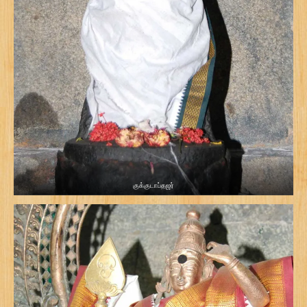
குக்குடாப்தஜர்