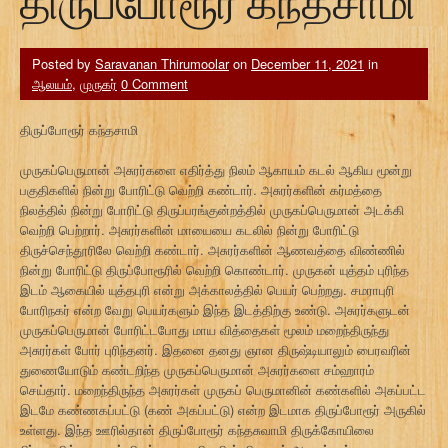
திருப்போரூர் கந்தசாமி
Posted by
Saravanan Thirumoolar
on
December 11, 2021
in
ஆலயம்
,
முருகர்
0 Comment
திருப்போரூர் கந்தசாமி
முருகப்பெருமான் அசுரர்களை எதிர்த்து நிலம் ஆகாயம் கடல் ஆகிய மூன்று
பகுதிகளில் நின்று போரிட்டு வெற்றி கண்டார். அசுரர்களின் கர்மத்தை
நிலத்தில் நின்று போரிட்டு திருப்பரங்குன்றத்தில் முருகப்பெருமான் அடக்கி
வெற்றி பெற்றார். அசுரர்களின் மாயையை கடலில் நின்று போரிட்டு
திருச்செந்தூரிலே வெற்றி கண்டார். அசுரர்களின் ஆணவத்தை விண்ணில்
நின்று போரிட்டு திருப்போரூரில் வெற்றி கொண்டார். முருகன் யுத்தம் புரிந்த
இடம் ஆகையில் யுத்தபுரி என்று அக்காலத்தில் பெயர் பெற்றது. சமராபுரி
போரிநகர் என்ற வேறு பெயர்களும் இந்த இடத்திற்கு உண்டு. அசுரர்களுடன்
முருகப்பெருமான் போரிட்டபோது மாய வித்தைகள் மூலம் மறைந்திருந்து
அசுரர்கள் போர் புரிந்தனர். இதனை தனது ஞான திருஷ்டியாலும் பைரவரின்
துணையோடும் கண்டறிந்த முருகப்பெருமான் அசுரர்களை சம்ஹாரம்
செய்தார். மறைந்திருந்த அசுரர்கள் முருகப் பெருமானின் கண்களில் அகப்பட்ட
இடமே கண்ணகப்பட்டு (கண் அகப்பட்டு) என்ற இடமாக திருப்போரூர் அருகில்
உள்ளது. இந்த ஊரில்தான் திருப்போரூர் கந்தசுவாமி திருக்கோயிலை