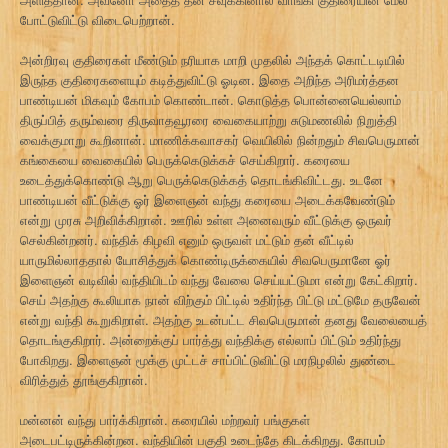
போட்டுவிட்டு விடைபெற்றான்.
அன்றிரவு குதிரைகள் மீண்டும் நரியாக மாறி முதலில் அந்தக் கொட்டடியில்
இருந்த குதிரைகளையும் கடித்துவிட்டு ஓடின. இதை அறிந்த அரிமர்த்தன
பாண்டியன் மிகவும் கோபம் கொண்டான். கொடுத்த பொன்னையெல்லாம்
திருப்பித் தரும்வரை திருவாதவூரரை வைகையாற்று சுடுமணலில் நிறுத்தி
வைக்குமாறு கூறினான். மாணிக்கவாசகர் வெயிலில் நின்றதும் சிவபெருமான்
கங்கையை வைகையில் பெருக்கெடுக்கச் செய்கிறார். கரையை
உடைத்துக்கொண்டு ஆறு பெருக்கெடுக்கத் தொடங்கிவிட்டது. உடனே
பாண்டியன் வீட்டுக்கு ஓர் இளைஞன் வந்து கரையை அடைக்கவேண்டும்
என்று முரசு அறிவிக்கிறான். ஊரில் உள்ள அனைவரும் வீட்டுக்கு ஒருவர்
செல்கின்றனர். வந்திக் கிழவி எனும் ஒருவள் மட்டும் தன் வீட்டில்
யாருமில்லாததால் யோசித்துக் கொண்டிருக்கையில் சிவபெருமானே ஓர்
இளைஞன் வடிவில் வந்தியிடம் வந்து வேலை செய்யட்டுமா என்று கேட்கிறார்.
செய் அதற்கு கூலியாக நான் விற்கும் பிட்டில் உதிர்ந்த பிட்டு மட்டுமே தருவேன்
என்று வந்தி கூறுகிறாள். அதற்கு உடன்பட்ட சிவபெருமான் தனது வேலையைத்
தொடங்குகிறார். அன்றைக்குப் பார்த்து வந்திக்கு எல்லாப் பிட்டும் உதிர்ந்து
போகிறது. இளைஞன் மூக்கு முட்டச் சாப்பிட்டுவிட்டு மரநிழலில் துண்டை
விரித்துத் தூங்குகிறான்.
மன்னன் வந்து பார்க்கிறான். கரையில் மற்றவர் பங்குகள்
அடைபட்டிருக்கின்றன. வந்தியின் பகுதி உடைந்தே கிடக்கிறது. கோபம்