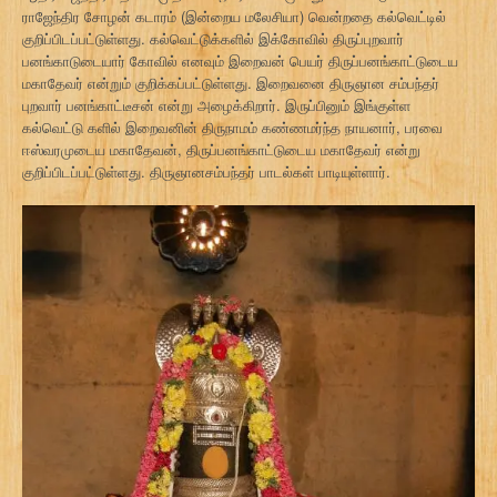
ராஜேந்திர சோழன் கடாரம் (இன்றைய மலேசியா) வென்றதை கல்வெட்டில்
குறிப்பிடப்பட்டுள்ளது. கல்வெட்டுக்களில் இக்கோவில் திருப்புறவார்
பனங்காடுடையார் கோவில் எனவும் இறைவன் பெயர் திருப்பனங்காட்டுடைய
மகாதேவர் என்றும் குறிக்கப்பட்டுள்ளது. இறைவனை திருஞான சம்பந்தர்
புறவார் பனங்காட்டீசன் என்று அழைக்கிறார். இருப்பினும் இங்குள்ள
கல்வெட்டு களில் இறைவனின் திருநாமம் கண்ணமர்ந்த நாயனார், பரவை
ஈஸ்வரமுடைய மகாதேவன், திருப்பனங்காட்டுடைய மகாதேவர் என்று
குறிப்பிடப்பட்டுள்ளது. திருஞானசம்பந்தர் பாடல்கள் பாடியுள்ளார்.