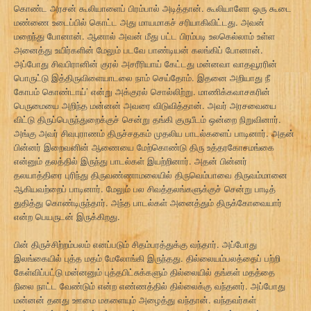
கொண்ட அரசன் கூலியாளைப் பிரம்பால் அடித்தான். கூலியாளோ ஒரு கூடை
மண்ணை உடைப்பில் கொட்ட அது மாயமாகச் சரியாகிவிட்டது. அவன்
மறைந்து போனான். ஆனால் அவன் மீது பட்ட பிரம்படி உலகெல்லாம் உள்ள
அனைத்து உயிர்களின் மேலும் படவே பாண்டியன் கலங்கிப் போனான்.
அப்போது சிவபிரானின் குரல் அசரீரியாய் கேட்டது மன்னவா வாதவூரரின்
பொருட்டு இத்திருவிளையாடலை நாம் செய்தோம். இதனை அறியாது நீ
கோபம் கொண்டாய்’ என்று அக்குரல் சொல்லிற்று. மாணிக்கவாசகரின்
பெருமையை அறிந்த மன்னன் அவரை விடுவித்தான். அவர் அரசவையை
விட்டு திருப்பெருந்துறைக்குச் சென்று தங்கி குருபீடம் ஒன்றை நிறுவினார்.
அங்கு அவர் சிவபுராணம் திருச்சதகம் முதலிய பாடல்களைப் பாடினார். அதன்
பின்னர் இறைவனின் ஆணையை மேற்கொண்டு திரு உத்தரகோசமங்கை
என்னும் தலத்தில் இருந்து பாடல்கள் இயற்றினார். அதன் பின்னர்
தலயாத்திரை புரிந்து திருவண்ணாமலையில் திருவெம்பாவை திருவம்மானை
ஆகியவற்றைப் பாடினார். மேலும் பல சிவத்தலங்களுக்குச் சென்று பாடித்
துதித்து கொண்டிருந்தார். அந்த பாடல்கள் அனைத்தும் திருக்கோவையார்
என்ற பெயருடன் இருக்கிறது.
பின் திருச்சிற்றம்பலம் எனப்படும் சிதம்பரத்துக்கு வந்தார். அப்போது
இலங்கையில் புத்த மதம் மேலோங்கி இருந்தது. தில்லையம்பலத்தைப் பற்றி
கேள்விப்பட்டு மன்னனும் புத்தபிட்சுக்களும் தில்லையில் தங்கள் மதத்தை
நிலை நாட்ட வேண்டும் என்ற எண்ணத்தில் தில்லைக்கு வந்தனர். அப்போது
மன்னன் தனது ஊமை மகளையும் அழைத்து வந்தான். வந்தவர்கள்