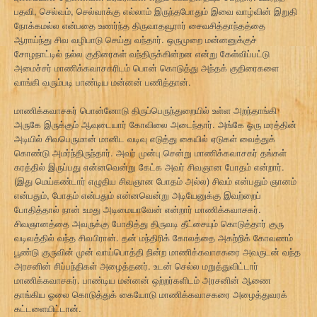
பதவி, செல்வம், செல்வாக்கு எல்லாம் இருந்தபோதும் இவை வாழ்வின் இறுதி
நோக்கமல்ல என்பதை உணர்ந்த திருவாதவூரார் சைவசித்தாந்தத்தை
ஆராய்ந்து சிவ வழிபாடு செய்து வந்தார். ஒருமுறை மன்னனுக்குச்
சோழநாட்டில் நல்ல குதிரைகள் வந்திருக்கின்றன என்று கேள்விப்பட்டு
அமைச்சர் மாணிக்கவாசகரிடம் பொன் கொடுத்து அந்தக் குதிரைகளை
வாங்கி வரும்படி பாண்டிய மன்னன் பணித்தான்.
மாணிக்கவாசகர் பொன்னோடு திருப்பெருந்துறையில் உள்ள அறந்தாங்கி
அருகே இருக்கும் ஆவுடையார் கோவிலை அடைந்தார். அங்கே ஓரு மரத்தின்
அடியில் சிவபெருமான் மானிட வடிவு எடுத்து கையில் ஏடுகள் வைத்துக்
கொண்டு அமர்ந்திருந்தார். அவர் முன்பு சென்று மாணிக்கவாசகர் தங்கள்
கரத்தில் இருப்பது என்னவென்று கேட்க அவர் சிவஞான போதம் என்றார்.
(இது மெய்கண்டார் எழுதிய சிவஞான போதம் அல்ல) சிவம் என்பதும் ஞானம்
என்பதும், போதம் என்பதும் என்னவென்று அடியேனுக்கு இவற்றைப்
போதித்தால் நான் உமது அடிமையாவேன் என்றார் மாணிக்கவாசகர்.
சிவஞானத்தை அவருக்கு போதித்து திருவடி தீட்சையும் கொடுத்தார் குரு
வடிவத்தில் வந்த சிவபிரான். தன் மந்திரிக் கோலத்தை அகற்றிக் கோவணம்
பூண்டு குருவின் முன் வாய்பொத்தி நின்ற மாணிக்கவாசகரை அவருடன் வந்த
அரசனின் சிப்பந்திகள் அழைத்தனர். உடன் செல்ல மறுத்துவிட்டார்
மாணிக்கவாசகர். பாண்டிய மன்னன் ஒற்றர்களிடம் அரசனின் ஆணை
தாங்கிய ஓலை கொடுத்துக் கையோடு மாணிக்கவாசகரை அழைத்துவரக்
கட்டளையிட்டான்.