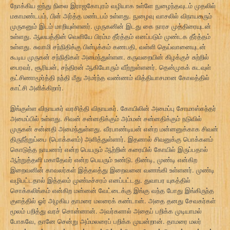
நோக்கிய ஐந்து நிலை இராஜகோபுரம் வழியாக உள்ளே நுழைந்தவுடம் முதலில்
மகாமண்டபம், பின் அர்த்த மண்டபம் உள்ளது. நுழைவு வாசலில் விநாயகரும்
முருகனும் இடம் மாறியுள்ளனர். முருகனின் இடது கை நாரச முத்திரையுடன்
உள்ளது. ஆலயத்தின் வெளியே பிரம்ம தீர்த்தம் எனப்படும் முண்டக தீர்த்தம்
உள்ளது. சுவாமி சந்நிதிக்கு பின்பக்கம் கணபதி, வள்ளி தெய்வானையுடன்
கூடிய முருகன் சந்நிதிகள் அமைந்துள்ளன. கருவறையின் கிழக்குச் சுற்றில்
பைரவர், சூரியன், சந்திரன் ஆகியோரும் வீற்றுள்ளனர். தென்முகக் கடவுள்
தட்சிணாமூர்த்தி நந்தி மீது அமர்ந்த வண்ணம் வித்தியாசமான கோலத்தில்
காட்சி அளிக்கிறார்.
இங்குள்ள விநாயகர் வரசித்தி விநாயகர். கோயிலின் அமைப்பு சோமாஸ்கந்தர்
அமைப்பில் உள்ளது. சிவன் சன்னதிக்கும் அம்மன் சன்னதிக்கும் நடுவில்
முருகன் சன்னதி அமைந்துள்ளது. வீரபாண்டியன் என்ற மன்னனுக்காக சிவன்
திருநீற்றுப்பை (பொக்களம்) அளித்துள்ளார். இதனால் சிவனுக்கு பொக்களம்
கொடுத்த நாயனார் என்ற பெயரும் ஆற்றின் கரையில் கோயில் இருப்பதால்
ஆற்றுத்தளி மகாதேவர் என்ற பெயரும் உண்டு. திண்டி, முண்டி என்கிற
இறைவனின் காவலர்கள் இத்தலத்து இறைவனை வணங்கி உள்ளனர். முண்டி
வழிபட்டதால் இத்தலம் முண்டீச்சரம் எனப்பட்டது. துவாபர யுகத்தில்
சொக்கலிங்கம் என்கிற மன்னன் வேட்டைக்கு இங்கு வந்த போது இங்கிருந்த
குளத்தில் ஓர் அழகிய தாமரை மலரைக் கண்டான். அதை தனது சேவகர்கள்
மூலம் பறித்து வரச் சொன்னான். அவர்களால் அதைப் பறிக்க முடியாமல்
போகவே, தானே சென்று அம்மலரைப் பறிக்க முயன்றான். தாமரை மலர்