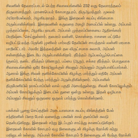
சிவனின் தேவாரப்பாடல் பெற்ற சிவாலயங்களில் 232 வது தேவாரத்தலம்
திருவாமாத்தூர். புராணபெயர் கோமாதுபுரம், திருஆமத்தூர். மூலவர்
அபிராமேஸ்வரர், அழகியநாதர்.. இங்கு இறைவன் சுயம்பு லிங்கமாக
அருள்பாலிக்கிறார். இறைவனின் கருவறை அகழி அமைப்பில் உள்ளது. அம்பாள்
முத்தாம்பிகை, அழகிய நாயகி. அம்பாள் முத்தாம்பிகையை ஆதிசங்கரர்
பிரதிஷ்டை செய்துள்ளார். தலமரம் வன்னி, கொன்றை. ஈசனை மட்டுமே
வழிபட்டு வந்த பிருங்கி முனிவர் பார்வதி தேவியின் சாபத்தால் வன்னி மரமாக
மாறிவிட்டார். அவரே இத்தலத்தின் தல விருட்சமாக சுவாமி, அம்மன்
சன்னதிக்கு இடையே அருள்பாலிக்கிறார். தீர்த்தம் ஆம்பலம்பூம்பொய்கை
(குளம்), தண்ட தீர்த்தம் (கிணறு), பம்பை (ஆறு), சக்கர தீர்த்தம். பொதுவாக
சிவாலயங்களில் ஒரே கோயிலுக்குள் சிவனும் அம்மனும் அருள்பாலிப்பார்கள்.
ஆனால் இங்கு சிவன் தனிக்கோயிலில் கிழக்கு பார்த்தும் எதிரே அம்மன்
தனிக்கோயிலில் மேற்கு பார்த்தும் அருள்புரிகின்றனர். அம்பாளின்
திருமேனியில் நாகப்பாம்பின் வால் பகுதி அமைந்துள்ளது. சிவன் கோயிலுக்கும்
அம்மன் கோயிலுக்கும் இடையில் துளை ஒன்று உள்ளது. இதன் வழியாக
அம்மனும் சிவனும் ஒருவரை ஒருவர் பார்த்து கொள்கின்றனர்.
பசுக்கள் பூஜை செய்ததின் அடையாளமாக சுயம்பு லிங்கத்தின் மேல்
சந்திரனின் பிறை போல் வளைந்து பசுவின் கால் குளம்பின் சுவடு
தென்படுகிறது. இறைவன் சற்று இடப்புறம் சாய்ந்து காணப்படுகிறார்.
இறைவன் கோவில் கோபுரம் ஏழு நிலைகளுடன் கிழக்கு நோக்கி சுற்று
மதிலுடன் உள்ளது. அம்பாள் கோவில் கோபுரம் 5 நிலைகளுடன் மேற்கு நோக்கி