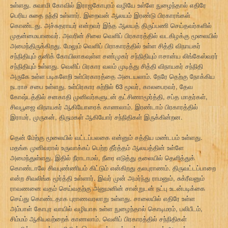
உள்ளது. சுவாமி கோவில் இராஜகோபுரம் வழியே உள்ளே நுழைந்தால் எதிரே
பெரிய சுதை நந்தி உள்ளார். இறைவன் ஆலயம் இரண்டு பிரகாரங்கள்
கொண்டது. அச்சுதராயர் என்றவர் இந்த ஆலயத் திருப்பணி செய்தவர்களில்
முதன்மையானவர். அவரின் சிலை வெளிப் பிரகாரத்தில் வடகிழக்கு மூலையில்
அமைந்திருக்கிறது. மேலும் வெளிப் பிராகாரத்தில் உள்ள சித்தி விநாயகர்
சந்நிதியும் தனிக் கோயிலாகவுள்ள சண்முகர் சந்நிதியும் ஈசான்ய லிங்கேஸ்வரர்
சந்நிதியும் உள்ளது. வெளிப் பிரகார வலம் முடித்து சித்தி விநாயகர் சந்நிதி
அருகே உள்ள படிகளேறி உள்பிரகாரத்தை அடையலாம். நேரே தெற்கு நோக்கிய
நடராச சபை உள்ளது. உள்பிரகார சுற்றில் 63 மூவர், காலபைரவர், தேவ
கோஷ்டத்தில் சனகாதி முனிவர்களுடன் தட்சிணாமூர்த்தி, சப்த மாதர்கள்,
சிவபூஜை விநாயகர் ஆகியோரைக் காணலாம். இரண்டாம் பிரகாரத்தில்
இராமர், முருகன், திருமகள் ஆகியோர் சந்நிதிகள் இருக்கின்றன.
தென் மேற்கு மூலையில் வட்டப்பலகை என்னும் சத்திய மண்டபம் உள்ளது.
மதங்க முனிவரால் உருவாக்கப் பெற்ற தீர்த்தம் ஆலயத்தின் உள்ளே
அமைந்துள்ளது. இதில் நீராடாமல், நீரை எடுத்து தலையில் தெளித்துக்
கொண்டாலே சிவபுண்ணியம் கிட்டும் என்கிறது தலபுராணம். திருவட்டப்பாறை
என்ற சிவலிங்க மூர்த்தி உள்ளார். இவர் முன் அமர்ந்து ராமனும், சுக்ரீவனும்
ராவணனை வதம் செய்வதற்கு அனுமனின் சான்றுடன் நட்பு உடன்படிக்கை
செய்து கொண்டதாக புராணவரலாறு உள்ளது. சாலையில் எதிரே உள்ள
அம்பாள் கோபுர வாயில் வழியாக உள்ள நுழைந்தால் கொடிமரம், பலிபீடம்,
சிம்மம் ஆகியவற்றைக் காணலாம். வெளிப் பிரகாரத்தில் சந்நிதிகள்