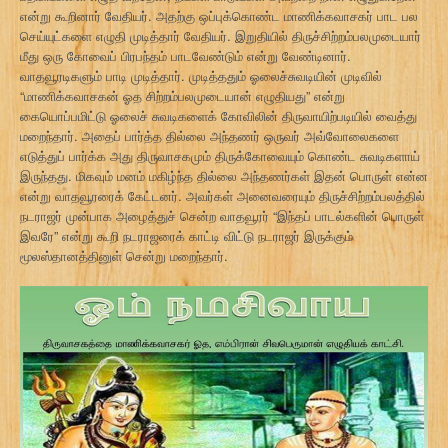
என்று கூறினார் வேதியர். அதற்கு ஒப்புக்கொண்ட மாணிக்கவாசகர் பாட பல
செய்யுட்களை எழுதி முடித்தார் வேதியர். இறுதியில் திருச்சிற்றம்பலமுடையார்
மீது ஒரு கோவைப் பிரபந்தம் பாடவேண்டும் என்று வேண்டினார்.
வாதவூரடிகளும் பாடி முடித்தார். முடித்ததும் ஓலைச்சுவடியின் முடிவில்
“மாணிக்கவாசகன் ஓத சிற்றம்பலமுடையான் எழுதியது” என்று
கையொப்பமிட்டு ஓலைச் சுவடிகளைக் கோவிலின் திருவாயிற்படியில் வைத்து
மறைந்தார். அதைப் பார்த்த தில்லை அந்தணர் ஒருவர் அவ்வோலைகளை
எடுத்துப் பார்க்க அது திருவாசகமும் திருக்கோவையும் கொண்ட சுவடிகளாய்
இருந்தது. மிகவும் மனம் மகிழ்ந்த தில்லை அந்தணர்கள் இதன் பொருள் என்ன
என்று வாதவூரரைக் கேட்டனர். அவர்கள் அனைவரையும் திருச்சிற்றம்பலத்தில்
நடராஜர் முன்பாக அழைத்துச் சென்ற வாதவூரர் “இந்தப் பாடல்களின் பொருள்
இவரே” என்று கூறி நடராஜரைக் காட்டி விட்டு நடராஜர் இருக்கும்
மூலஸ்தானத்தினுள் சென்று மறைந்தார்.