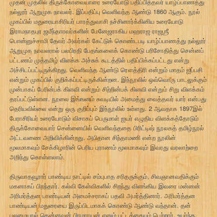
முதன் முதலில் திருக்கோவையாரை உரையோடு பதிப்பித்தவர் யாழ்ப்பாணத்து
நல்லூர் ஆறுமுக நாவலர். இப்பதிப்பு வெளிவந்த ஆண்டு 1860 ஆகும். நூல்
முகப்பில் மதுரையாசிரியர் பாரத்துவாசி நச்சினார்க்கினிய உரையோடு
இராமநாதபுர ஜமீந்தாரவர்களின் மேனேஜராகிய மஹராஜ ராஜஶ்ரீ
பொன்னுச்சாமி தேவர் அவர்கள் கேட்டுக் கொண்டபடி யாழ்ப்பாணத்து நல்லூர்
ஆறுமுக நாவலரால் பலபிரதி பேதங்களைக் கொண்டு பரிசோதித்து சென்னப்
பட்டணம் முத்தமிழ் விளக்க அச்சுக் கூடத்தில் பதிப்பிக்கப்பட்டது என்று
அச்சிடப்பட்டிருக்கிறது. வெளிவந்த ஆண்டு ரௌத்திரி என்றும் மாதம் ஐப்பசி
என்றும் முகப்பில் குறிக்கப்பட்டிருக்கின்றன. இந்நூலில் ஒவ்வொரு பாடலுக்கும்
முன்பாகப் பேரின்பக் கிளவி என்றும் சிற்றின்பக் கிளவி என்றும் சிறு விளக்கம்
தரப்பட்டுள்ளன. நூலை இங்ஙனம் சுவடியில் அமைத்து வைத்தவர் யார் என்பது
தெரியவில்லை என்று ஒரு குறிப்பும் இந்நூலில் உள்ளது. 2 ஆவதாக 1897இல்
பேராசிரியர் உரையோடும் விசாகப் பெருமாள் ஐயர் எழுதிய விளக்கத்தோடும்
திருக்கோவையார் சென்னையில் வெளிவந்ததை பிரிட்டிஷ் நூலகத் தமிழ்நூல்
அட்டவணை அறிவிக்கின்றது. அபிதான சிந்தாமணி என்ற நூலின்
மூலமாகவும் சேக்கிழாரின் பெரிய புராணம் மூலமாகவும் இவரது வரலாற்றை
அறிந்து கொள்ளலாம்.
திருவாதவூரார் பாண்டிய நாட்டில் சம்புபாத சரிதருக்கும், சிவஞானவதிக்கும்
மகனாகப் பிறந்தார். கல்வி கேள்விகளில் சிறந்து விளங்கிய இவரை மன்னன்
அரிமர்த்தன பாண்டியன் அமைச்சராகப் பதவி அமர்த்தினார். அரிமர்த்தன
பாண்டியன் மதுரையை இருப்பிடமாகக் கொண்டு ஆண்டு வந்தான். தன்
புலமையால் தென்னவன் பிரமராயன் எனும் பட்டத்தையும் பெற்றார். உயர்ந்த