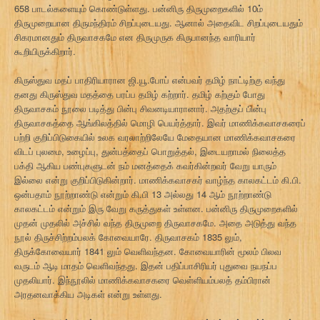
658 பாடல்களையும் கொண்டுள்ளது. பன்னிரு திருமுறைகளில் 10ம்
திருமுறையான திருமந்திரம் சிறப்புடையது. ஆனால் அதைவிட சிறப்புடையதும்
சிகரமானதும் திருவாசகமே என திருமுருக கிருபானந்த வாரியார்
கூறியிருக்கிறார்.
கிருஸ்துவ மதப் பாதிரியாரான ஜி.யூ.போப் என்பவர் தமிழ் நாட்டிற்கு வந்து
தனது கிருஸ்துவ மதத்தை பரப்ப தமிழ் கற்றார். தமிழ் கற்கும் போது
திருவாசகம் நூலை படித்து பின்பு சிவனடியாரானார். அதற்குப் பின்பு
திருவாசகத்தை ஆங்கிலத்தில் மொழி பெயர்த்தார். இவர் மாணிக்கவாசகரைப்
பற்றி குறிப்பிடுகையில் உலக வரலாற்றிலேயே மேதையான மாணிக்கவாசகரை
விடப் புலமை, உழைப்பு, துன்பத்தைப் பொறுத்தல், இடையறாமல் நிலைத்த
பக்தி ஆகிய பண்புகளுடன் நம் மனத்தைக் கவர்கின்றவர் வேறு யாரும்
இல்லை என்று குறிப்பிடுகின்றார். மாணிக்கவாசகர் வாழ்ந்த காலகட்டம் கி.பி.
ஒன்பதாம் நூற்றாண்டு என்றும் கி.பி 13 அல்லது 14 ஆம் நூற்றாண்டு
காலகட்டம் என்றும் இரு வேறு கருத்துகள் உள்ளன. பன்னிரு திருமுறைகளில்
முதன் முதலில் அச்சில் வந்த திருமுறை திருவாசகமே. அதை அடுத்து வந்த
நூல் திருச்சிற்றம்பலக் கோவையாரே. திருவாசகம் 1835 லும்,
திருக்கோவையார் 1841 லும் வெளிவந்தன. கோவையாரின் மூலம் பிலவ
வருடம் ஆடி மாதம் வெளிவந்தது. இதன் பதிப்பாசிரியர் புதுவை நயநப்ப
முதலியார். இந்நூலில் மாணிக்கவாசகரை வெள்ளியம்பலத் தம்பிரான்
அரதனவாக்கிய அடிகள் என்று உள்ளது.