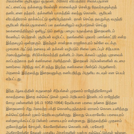
அவர்களில் சூரியனும் ஒருவன். அகோர வீரபத்திரர் சிவபெருமான்
கட்டளைப்படி தக்கனது வேள்விச் சாலைக்குச் சென்று தேவர்களுக்குத்
தண்டனை தந்தார். தக்கனின் யாகத்தில் கலந்து கொண்ட சூரியன்
வீரபத்திரரால் தாக்கப்பட்டு ஒளியிழந்தான். தான் செய்த தவறுக்கு வருந்தி
சூரியன் சிவபெருமானைப் பல தலங்களிலும் வழிபாடுகள் செய்து
உலகனைத்திற்கும் ஒளியூட்டும் தனது பழைய உருவத்தை இறைவனிடம்
வேண்டிப் பெற்றான். சூரியன் வழிபட்ட தலங்களில் புறவார் பனங்காட்டூர் என்ற
இத்தலமும் ஒன்றாகும். இதற்குச் சான்றாக ராஜகோபுரம் உள்ளே வடக்கு
முகமாக ஆட்டுத் தலையுடன் தக்கன் வழிபடும் சிலை புடைப்புச் சிற்பமாக
அமைந்துள்ளது. சிபிச்சக்ரவர்த்தி தன்னிடம் அடைக்கலம் புகுந்த புறாவைக்
காப்பதற்காக தன் கண்களை அளித்தான். இறைவன் அம்மன்னனின் கடமை
உணர்வை அறிந்து காட்சி தந்து இழந்த கண்களை மீண்டும் அருளினார்.
அதனால் இத்தலத்து இறைவனுக்கு கண்பறித்து அருளிய கடவுள் என பெயர்
ஏற்பட்டது.
இந்த ஆலயத்தின் கருவறைச் சிற்பங்கள் முதலாம் ராஜேந்திரசோழன்
காலத்தவை இதை கல்வெட்டுகள் மூலம் அறியலாம் இரண்டாம் ராஜேந்திர
சோழ மன்னனின் (கி.பி 1052-1064) தேவியான பரவை நங்கை இத்தல
இறைவனார் மீது அளவற்ற பக்தி கொண்டிருந்ததால் ஏராளம் கொடையளித்தது
கல்வெட்டுக்கள் மூலம் தெரியவருகின்றது. இவரது பெயராலேயே பரவைபுரம்
என்றழைக்கப்பட்டு பின்னர் பனையபுரம் என்றானது. இத்தலத்தில் முதலாம்
குலோத்துங்க சோழன், கோனேரின்மை கொண்டான், பரகேசரி
ஆதிராஜேந்திர தேவன் முதலிய அரசர்களின் மூன்று கல்வெட்டுக்கள் உள்ளன.