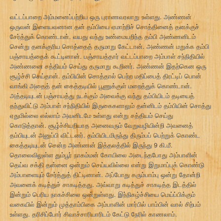
வட்டப்பாறை அம்மனைப்பற்றிய ஒரு புராணவரலாறு உள்ளது. அண்ணன்
ஒருவன் இளையவனான தன் தம்பியை ஏமாற்றிச் சொத்தினைத் தனக்குச்
சேர்த்துக் கொண்டான். வயது வந்து உண்மையறிந்த தம்பி அண்ணனிடம்
சென்று தனக்குரிய சொத்தைத் தருமாறு கேட்டான். அண்ணன் மறுக்க தம்பி
பஞ்சாயத்தைக் கூட்டினான். பஞ்சாயத்தார் வட்டப்பாறை அம்பாள் சந்நிதியில்
அண்ணனை சத்தியம் செய்து தருமாறு கூறினர். அண்ணன் இதற்கென ஒரு
சூழ்ச்சி செய்தான். தம்பியின் சொத்தால் பெற்ற மதிப்பைத் திரட்டிப் பொன்
வாங்கி அதைத் தன் கைத்தடியில் பூணுக்குள் மறைத்துக் கொண்டான்.
அத்தடியுடன் பஞ்சாயத்து நடக்கும் அவைக்கு வந்து தம்பியிடம் தடியைத்
தந்துவிட்டு அம்பாள் சந்நிதியில் இருகைகளாலும் தன்னிடம் தம்பியின் சொத்து
ஏதுமில்லை எல்லாம் அவனிடமே உள்ளது என்று சத்தியம் செய்து
கொடுத்தான். சூழ்ச்சியறியாத அனைவரும் வேறுவழியின்றி அவனைத்
தம்பியுடன் அனுப்பி விட்டனர். தம்பியிடமிருந்து திரும்பப் பெற்றுக் கொண்ட
கைத்தடியுடன் சென்ற அண்ணன் இத்தலத்தில் இருந்து 9 கி.மீ.
தொலைவிலுள்ள தும்பூர் நாகம்மன் கோயிலை அடைந்தபோது அம்பாளின்
தெய்வ சக்தி தன்னை ஒன்றும் செய்யவில்லை என்று இறுமாப்புக் கொண்டு
அம்பாளையும் சேர்த்துத் திட்டினான். அப்போது கரும்பாம்பு ஒன்று தோன்றி
அவனைக் கடித்துச் சாகடித்தது. அவ்வாறு கடித்துச் சாகடித்த இடத்தில்
இன்றும் பெரிய நாகச்சிலை ஒன்றுள்ளது. இந்நிகழ்ச்சியை மெய்ப்பிக்கும்
வகையில் இன்றும் முத்தாம்பிகை அம்பாளின் மார்பில் பாம்பின் வால் சிற்பம்
உள்ளது. தரிசிப்போர் சிவாச்சாரியாரிடம் கேட்டு நேரில் காணலாம்.