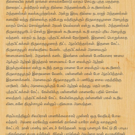
தில்லையில் தங்கி நாங்கள் சைவர்களோடு வாதம் செய்து புத்த மதத்தை
நிலைநாட்ட வந்தோம் என்று தில்லை அந்தணர்களிடம் கூறினார்கள்.
அந்தணர்கள் கலக்கமுற்றார்கள். அன்று இரவு தில்லை நடராஜர் அந்தணர்கள்
கனவில் வந்து தில்லைக்கு தற்போது வந்திருக்கும் திருவாதவூரனை அழைத்து
வாதம் செய்ய சொல்லுங்கள் அவன் வெல்வான் என்று கூறினார். அந்தணர்கள்
திருவாதவூரரிடம் சென்று இறைவன் கூறியதைக் கூறி வாதம் புரிய அழைத்து
வந்தனர். வாதம் நடந்தது. புத்தபிட்சுக்கள் தோற்றனர். இதனைப் பொறுக்காத
புத்தபிட்சுக்கள் திருவாதவூரரைத் திட்ட ஆரம்பித்தார்கள். இதனை கேட்ட
திருவாதவூரர் சரஸ்வதியை வேண்ட புத்தபிட்சுக்கள் அனைவரும்
ஊமைகளாயினர். அதனைக் கண்ட இலங்கை மன்னன் பேசுவோரை ஊமை
ஆக்கும் ஆற்றல் இருந்தால் ஊமையைப் பேச வைக்கும் ஆற்றல்
இருக்குமல்லவா என்று கூறித் தனது மகளை பேச வைக்கும் படி கூறினார்.
திருவாதவூரரும் இறைவனை வேண்ட மன்னனின் மகள் பேச ஆரம்பித்தாள்.
இதனைக்கண்ட அனைவரும் திருவாதவூரரிடம் பணிந்து சைவ மதத்திற்கு
மாறினர். பின்பு அனைவருக்கும் பேசும் ஆற்றல் வந்தது. மதம் மாறிய
புத்தபிட்சுக்கள் கேட்ட கேள்விக்கு மன்னனின் மகளையே பதில் சொல்ல
வைத்தார். புத்தபிட்சுக்கள் கேட்ட கேள்விகளுக்கு மன்னனின் மகள் கூறிய
விடைகளே திருச்சாழல் என்னும் பதிகமாக அமைந்தன.
சிதம்பரத்திலும் சிவபிரான் மாணிக்கவாசகர் முன்னர் ஒரு வேதியர் போல
வந்தார். அவரை வரவேற்று வணங்கி தாங்கள் யாரோ என்று வாதவூரார்
கேட்டார். நான் பாண்டி நாட்டைச் சேர்ந்தவன். உமது புகழைக் கேட்டு நீர் பாடிய
பதிகங்களை எழுத வந்தேன், நீங்கள் பாடுங்கள் அவற்றை நான் எழுதுகிறேன்