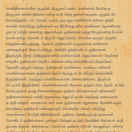
மாணிக்கவாசகரோ குருவின் திருமுகம் கண்ட கண்ணால் வேறொரு
திருமுகம் காண்பதில்லை என்று கூறி அந்த ஓலைச்சுவடியை குருவிடமே
கொடுத்துவிட்டார். அதைப் படித்த குரு ஒரு மாணிக்கக் கல்லை ஒற்றர்
கையில் கொடுத்து குதிரைகள் வர இப்போது நல்ல நாளில்லை ஆவணிமாத
மூல நட்சத்திர நாளன்று மதுரைக்குக் குதிரைகள் வந்து சேருமென்று போய்ச்
சொல் என்று அரசனிடம் திருப்பி அனுப்பினார். சொன்ன நாளும் அருகில்
வந்துகொண்டிருந்தது. ஆனால் குதிரைகள் வருவதாகக் காணோம்.
மன்னனுக்குக் கோபம் வந்தது. மீண்டும் ஒற்றர்களிடம் குதிரைகள்
இருக்குமிடத்தை அறிந்துகொண்டு வரச்சொல்லி அனுப்பினான். அவர்கள்
எங்குமே குதிரைகள் தென்படவில்லை என்ற செய்தியோடு திரும்பினர்.
ஆவணி மூலமும் வந்தது. குதிரைகள் வரவில்லை. பாண்டிய மன்னன்
மாணிக்கவாசகரை ஒற்றர்கள் மூலம் பிடித்து சுட்டெரிக்கும் வெய்யிலில்
நிறுத்தினான். அதற்கும் மாணிக்கவாசகர் அசையவில்லை. இரும்புக்
கிட்டியால் இறுக்கினர். மாணிக்கவாசகர் சிவனை தஞ்சம் அடைந்தார். உடனே
சிவபெருமான் தமது சிவகணங்களை குதிரை வீரர்களாகவும் நரிகளைக்
குதிரைகளாகவும் மாற்றி மதுரைக்கு அனுப்பி தாமே அதற்குத் தலைவராக
நடத்தி வந்தார். ஏராளமான உயர் ரகக் குதிரைகள் மதுரையை நோக்கி வரும்
செய்தியை ஒற்றர்கள் மன்னனுக்குச் சொல்லவே அவன் மகிழ்ந்து
அமைச்சரைப் போற்றி விடுவித்தான். குதிரை அணிவகுப்புத் தலைவன்
அரசனிடம் குதிரைகளை முன்னும் பின்னும் நடத்தி அவற்றின் சிறப்பைக் கூறி
ஒப்படைத்தான். விலைகூடிய பீதாம்பரம் ஒன்றை அரசன் அவனுக்குப் பரிசாக
அளித்தான். அவனோ அதைத் தன் சவுக்கினால் வாங்கி குதிரையின் மேல்