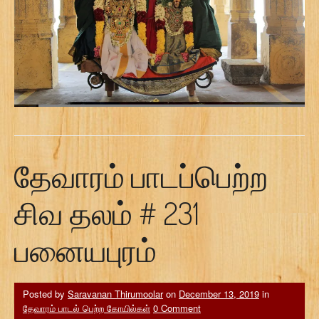
தேவாரம் பாடப்பெற்ற
சிவ தலம் # 231
பனையபுரம்
Posted by
Saravanan Thirumoolar
on
December 13, 2019
in
தேவாரம் பாடல் பெற்ற கோயில்கள்
0 Comment