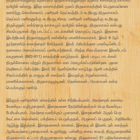
தமிழில் உள்ளது. இந்த வாசகத்தின் மூலம் திருவாசகத்தின் பெருமையினை
உணர்ந்து கொள்ளலாம். மனிதன் தெய்வத்திடம் கூறியது திருவாசகம்.
தெய்வம் மனிதனுக்கு கூறியது கீதை. மனிதன் மனிதனுக்கு கூறியது
திருக்குறள். என்றொரு வாசகமும் தமிழில் உள்ளது. திருவாசகம் என்பது
சிவபெருமான் மீது பாடப்பட்ட பாடல்களின் தொகுப்பு ஆகும். இதனை
இயற்றியவர் திருவாதவூரார் என்கின்ற மாணிக்கவாசகர். இவர் 9 ஆம்
நூற்றாண்டு காலத்தைச் சேர்ந்தவர். இவர் அரிமர்த்தன பாண்டியனிடம்
தலைமை அமைச்சராகப் பணியாற்றினார். சிறந்த சிவபக்தரான இரண்டாம்
வரகுணன் (863-911) காலத்தில் வாழ்ந்தவர். இவர் பாடிய பாடல்கள்
திருக்கோவை மற்றும் திருவாசகம் என அழைக்கப்படுகின்றன. ஞான
நெறியைப் பின்பற்றிய இவர் 32 ஆண்டுகளே வாழ்ந்து ஆனி மகத்தில்
சிதம்பரத்தில் நடராஜருடன் கலந்தார். இவருக்கு அருள்வாசகர்,
மாணிக்கவாசகர், திருவாதவூரடிகள், தென்னவன், பிரமராயன் என்ற
பெயர்களும் உண்டு.
இந்நூல் மனிதனின் உள்ளத்தில் உள்ள சிற்றியல்புகள், அவற்றைக் களைய
வேண்டிய வழிமுறைகள், இறைவனை தேடுகின்றவர்கள் பெற வேண்டிய
பேரியல்புகள், அவற்றை வளர்க்கும் முறைகள், இறைவனின் அருள் பெற
வேட்கை கொள்ளல், பக்தியைப் பெருக்குதல், அருளைப் பெறுதல், அதிலேயே
ஆழ்ந்து இருத்தல், இறைவனைக் காணல், இறையுடன் இரண்டறக் கலத்தல்
ஆகியவற்றை முறையாகக் கூறுகிறது. பன்னிரு சைவ சமயத் திருமுறைகளில்
திருவாசகம் எட்டாம் திருமுறையாக உள்ளது. திருவாசகம் 51 பதிகங்களையும்