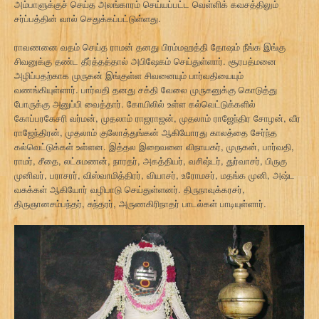
அம்பாளுக்குச் செய்த அலங்காரம் செய்யப்பட்ட வெள்ளிக் கவசத்திலும்
சர்ப்பத்தின் வால் செதுக்கப்பட்டுள்ளது.
ராவணனை வதம் செய்த ராமன் தனது பிரம்மஹத்தி தோஷம் நீங்க இங்கு
சிவனுக்கு தண்ட தீர்த்தத்தால் அபிஷேகம் செய்துள்ளார். சூரபத்மனை
அழிப்பதற்காக முருகன் இங்குள்ள சிவனையும் பார்வதியையும்
வணங்கியுள்ளார். பார்வதி தனது சக்தி வேலை முருகனுக்கு கொடுத்து
போருக்கு அனுப்பி வைத்தார். கோயிலில் உள்ள கல்வெட்டுக்களில்
கோப்பரகேசரி வர்மன், முதலாம் ராஜராஜன், முதலாம் ராஜேந்திர சோழன், வீர
ராஜேந்திரன், முதலாம் குலோத்துங்கன் ஆகியோரது காலத்தை சேர்ந்த
கல்வெட்டுக்கள் உள்ளன. இத்தல இறைவனை விநாயகர், முருகன், பார்வதி,
ராமர், சீதை, லட்சுமணன், நாரதர், அகத்தியர், வசிஷ்டர், துர்வாசர், பிருகு
முனிவர், பராசரர், விஸ்வாமித்திரர், வியாசர், உரோமசர், மதங்க முனி, அஷ்ட
வசுக்கள் ஆகியோர் வழிபாடு செய்துள்ளனர். திருநாவுக்கரசர்,
திருஞானசம்பந்தர், சுந்தரர், அருணகிரிநாதர் பாடல்கள் பாடியுள்ளார்.