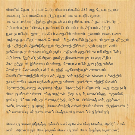
சிவனின் தேவாரப்பாடல் பெற்ற சிவாலயங்களில் 231 வது தேவாரத்தலம்
பனையபுரம். புராணபெயர் திருப்புறவார் பனங்காட்டூர். மூலவர்
பனங்காட்டீஸ்வரர். இங்கு இறைவன் சுயம்பு லிங்கமாக அருள்பாலிக்கிறார்.
அம்பாள் சத்யாம்பிகை, புறவம்மை, மெய்யாம்பாள். அம்பாள் சந்நிதி
நுழைவாயிலில் துவாரபாலகியர் சுதையில் உள்ளனர். தலமரம் பனை. பனை
மரத்தை தலவிருட்சமாகக் கொண்ட 5 தலங்களில் இத்தலமும் ஒன்று. தீர்த்தம்
பத்ம தீர்த்தம். ஆண்டுதோறும் சித்திரைத் திங்கள் முதல் ஏழு நாட்களில்
ஒவ்வொரு நாள் காலையிலும் சூரிய கதிர்கள் முதலில் சுவாமி மீதும் பின்பு
அம்பிகை மீதும் விழுகின்றன. நான்கு நிலைகளையுடைய ஒரு சிறிய
கோபுரத்துடன் இவ்வாலயம் உள்ளது. கோபுர வாயில் நுழைந்து உள்ளே
சென்றால் கொடிமரம், பலிபீடம், நந்தி ஆகியவற்றைக் காணலாம்.
வெளிப்பிராகாரத்தில் விநாயகர், ஆறுமுகர் சந்நிதிகள் உள்ளன. பக்கத்தில்
தலமரமாகிய பனை மரங்கள் மூன்று உள்ளன. நவக்கிரக சந்நிதி வெளிப்
பிரகாரத்திலுள்ளது. கருவறை சுற்றுப் பிரகாரத்தில் விநாயகர், அறுபத்துமூவர்
சிலா ரூபங்கள் உள்ளன. சப்தமாதர்கள், ரிஷபாரூடர், மகாவிஷ்ணு, கஜலஷ்மி,
நால்வர், பிட்சாடனர், தட்சிணாமூர்த்தி, பிரம்மா, லிங்கோத்பவர், துர்க்கை,
சண்டிகேசுவரர், நடராஜர், சோமாஸ்கந்தர் சன்னிதிகள் உள்ளன. திருநீலகண்டர்
தம் மனைவியுடன் தண்டினைப் பிடித்தவாறே கைகூப்பி நிற்கின்றார்.
சிவபெருமானை நிந்தித்து தக்கன் செய்த வேள்விக்கு சென்று அவிர்ப்பாகம்
உண்ட அனைத்துத் தேவர்களும் சிவபெருமான் கோபத்துக்கு ஆளாயினர்.