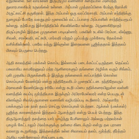
ஏதுமில்லை. உள் வாயிலின் இருபுறமும் வண்ணச் சுதையால் அமைந்த
துவாரபாலகியர் உருவங்கள் உள்ளன. அம்பாள் முத்தாம்பிகை மேற்கு நோக்கி
அருட்காட்சி தருகிறாள். இந்த அம்பாள் ஒரு வரப்பிரசாதி. அம்பாள் சந்நிதிக்கு
நுழையும் போதே வலதுபுறம் மூலையில் வட்டப்பாறை அம்பாளின் சாந்நித்யரூபம்
உள்ளது. தற்போது இச்சந்நிதியில் சிவலிங்கமே உள்ளது. அருணகிரிநாதர்
திருப்புகழில் இத்தல முருகனை பாடியுள்ளார். பசுவின் உடலில் பிரம்மா, விஷ்ணு,
சிவன், சரஸ்வதி, லட்சுமி, பார்வதி மற்றும் முப்பத்து முக்கோடி தேவர்கள்
வசிக்கின்றனர். பசுவே வந்து இங்குள்ள இறைவனை பூஜித்ததால் இத்தலம்
மிகவும் பெருமை பெற்றது.
ஆதி காலத்தில் பசுக்கள் கொம்பு இல்லாமல் படைக்கப்பட்டிருந்தன. தெய்வப்
பசுவாகிய காமதேனுவும் மற்ற ஆனிரைகளும் தங்களை அழிக்க வரும் சிங்கம்,
புலி முதலிய மிருகங்களிடம் இருந்து தங்களைக் காப்பாற்றிக் கொள்ள
கொம்புகள் வேண்டும் என்று நந்திதேவரிடம் முறையிட்டன. நந்திதேவரும்
அவைகள் வேண்டுவது சரியே என்று கூறி பம்பை நதிக்கரையிலுள்ள வன்னி
வனத்தில் சுயம்பு மூர்த்தியாக இருக்கும் அபிராமேஸ்வரர் என்ற பெயருடன்
விளங்கும் சிவபெருமானை வணங்கி வழிபடும்படி கூறினார். அவ்வாறே
பசுக்களும் பல நாள் தவம் செய்து கொம்புகள் பெற்றன. ஆக்கள் (பசுக்கள்)
பூஜித்த காரணத்தால் இத்தலம் ஆமாத்தூர் என்று பெயர் பெற்றது. இந்த
திருஆமாத்தூர் தலத்தை யார் புகழ்ந்து பேசினாலும் அல்லது மற்றவர்கள்
புகழக் கேட்டாலும் அவர்களுக்கு நன்மை கிடைக்கும் என்று தல புராண
வரலாறு கூறுகிறது. இத்தலத்தில் உள்ள சிவாலயம் தலம், மூர்த்தி, தீர்த்தம்
ஆகிய மூன்றினாலும் சிறப்புடையது.