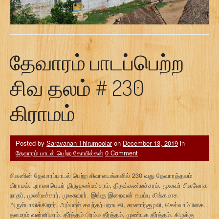
தேவாரம் பாடப்பெற்ற
சிவ தலம் # 230
கிராமம்
Posted by
Saravanan Thirumoolar
on
December 13, 2019
in
தேவாரம் பாடல் பெற்ற கோயில்கள்
0 Comment
சிவனின் தேவாரப்பாடல் பெற்ற சிவாலயங்களில் 230 வது தேவாரத்தலம்
கிராமம். புராணபெயர் திருமுண்டீச்சரம், திருக்கண்டீச்சரம். மூலவர் சிவலோக
நாதர், முண்டீச்சுரர், முடீசுவரர். இங்கு இறைவன் சுயம்பு லிங்கமாக
அருள்பாலிக்கிறார். அம்பாள் சவுந்தர்யநாயகி, கானார்குழலி, செல்வாம்பிகை.
தலமரம் வன்னிமரம். தீர்த்தம் பிரம்ம தீர்த்தம், முண்டக தீர்த்தம். கிழக்கு