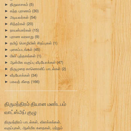
திருவாசகம்
(5)
►
கந்த புராணம்
(30)
►
அடியவர்கள்
(54)
►
சித்தர்கள்
(20)
►
நாயன்மார்கள்
(15)
►
புராண வரலாறு
(9)
►
தமிழ் மொழியின் சிறப்புகள்
(1)
►
புகைப்படங்கள்
(45)
►
மின் புத்தகங்கள்
(1)
►
ஆன்மிக வகுப்பு வீடியோக்கள்
(47)
►
திருமுறை காணொளிப் பாடல்கள்
(2)
►
வீடியோக்கள்
(34)
►
பகவத் கீதை
(166)
►
திருமந்திரம் தியான மண்டபம்
வாட்ஸ்அப் குழு:
திருமந்திரம் பாடல்கள், விளக்கங்கள்,
வகுப்புகள், ஆன்மீக கதைகள், மற்றும்