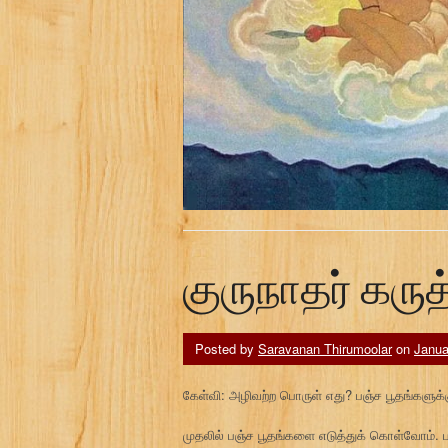
குருநாதர் கருத
Posted by
Saravanan Thirumoolar
on
Janua
கேள்வி: அழிவற்ற பொருள் எது? பஞ்ச பூதங்களுக
முதலில் பஞ்ச பூதங்களை எடுத்துக் கொள்வோம். ப