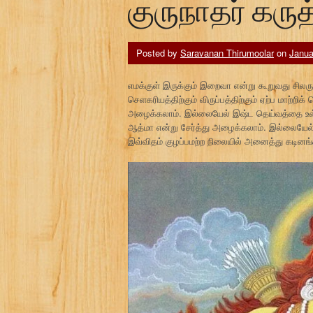
குருநாதர் கருத
Posted by
Saravanan Thirumoolar
on
Janua
எமக்குள் இருக்கும் இறைவா என்று கூறுவது சிலர
செளகரியத்திற்கும் விருப்பத்திற்கும் ஏற்ப மாற்
அழைக்கலாம். இல்லையேல் இஷ்ட தெய்வத்தை உள்ளி
ஆத்மா என்று சேர்த்து அழைக்கலாம். இல்லையேல் எ
இவ்விதம் குழப்பமற்ற நிலையில் அனைத்து கடினங்கள