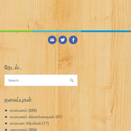
தேடல்…
Search
for:
தலைப்புகள்
ராமாயணம்
(255)
►
ராமாயணம் கிளைக்கதைகள்
(57)
►
ராமாயண சிற்பங்கள்
(17)
►
மகாபாரதம்
(204)
►