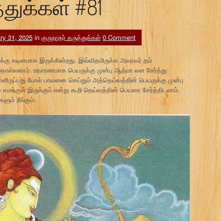
்துக்கள் #81
ry 31, 2025
in
குருநாதர் கருத்துக்கள்
0 Comment
ுக்கு கடினமாக இருக்கின்றது. இவ்விதமிருக்க அவரவர் தம்
றிக் கொள்ளலாம். உதாரணமாக பெயருக்கு முன்பு ஆத்மா என சேர்த்து
ருப்பது போல் பாவனை செய்தும் அத்தெய்வத்தின் பெயருக்கு முன்பு
மக்குள் இருக்கும் என்று கூறி தெய்வத்தின் பெயரை சேர்த்திடலாம்.
ும் நீங்கும்.