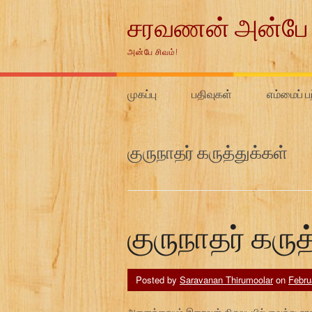
Skip
சரவணன் அன்பே 
to
content
அன்பே சிவம்!
முகப்பு
பதிவுகள்
எம்மைப் ப
குருநாதர் கருத்துக்கள்
குருநாதர் கருத
Posted by
Saravanan Thirumoolar
on
Febru
அனைத்தையும் இறைவன் திருவடியில் வைத்து சரணட