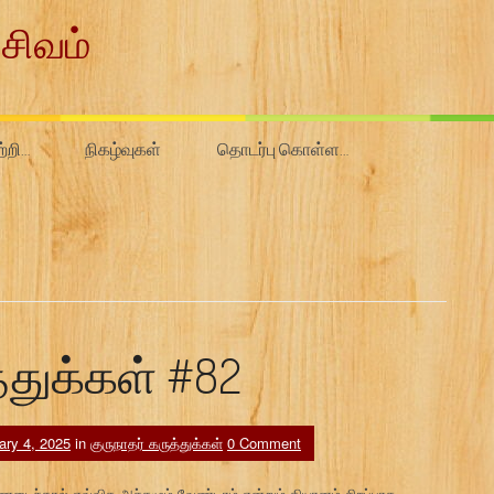
சிவம்
ற்றி…
நிகழ்வுகள்
தொடர்பு கொள்ள…
்துக்கள் #82
ary 4, 2025
in
குருநாதர் கருத்துக்கள்
0 Comment
ைந்தால் எவ்வித அச்சமும் வேண்டாம் என்றும் தியானம் சிறப்பாக