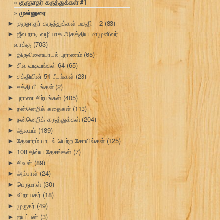
குருநாதர் கருத்துக்கள் #1
முன்னுரை
குருநாதர் கருத்துக்கள் பகுதி – 2
(83)
►
ஜீவ நாடி வழியாக அகத்திய மாமுனிவர்
►
வாக்கு
(703)
திருவிளையாடல் புராணம்
(65)
►
சிவ வடிவங்கள் 64
(65)
►
சக்தியின் 51 பீடங்கள்
(23)
►
சக்தி பீடங்கள்
(2)
►
புராண சிற்பங்கள்
(405)
►
நன்னெறிக் கதைகள்
(113)
►
நன்னெறிக் கருத்துக்கள்
(204)
►
ஆலயம்
(189)
►
தேவாரம் பாடல் பெற்ற கோயில்கள்
(125)
►
108 திவ்ய தேசங்கள்
(7)
►
சிவன்
(89)
►
அம்பாள்
(24)
►
பெருமாள்
(30)
►
விநாயகர்
(18)
►
முருகர்
(49)
►
ஐயப்பன்
(3)
►