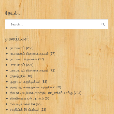
தேடல்…
Search
for:
தலைப்புகள்
ராமாயணம்
(255)
►
ராமாயணம் கிளைக்கதைகள்
(57)
►
ராமாயண சிற்பங்கள்
(17)
►
மகாபாரதம்
(204)
►
மகாபாரதம் கிளைக்கதைகள்
(72)
►
திருமந்திரம்
(18)
►
குருநாதர் கருத்துக்கள்
(83)
►
குருநாதர் கருத்துக்கள் பகுதி – 2
(83)
►
ஜீவ நாடி வழியாக அகத்திய மாமுனிவர் வாக்கு
(703)
►
திருவிளையாடல் புராணம்
(65)
►
சிவ வடிவங்கள் 64
(65)
►
சக்தியின் 51 பீடங்கள்
(23)
►