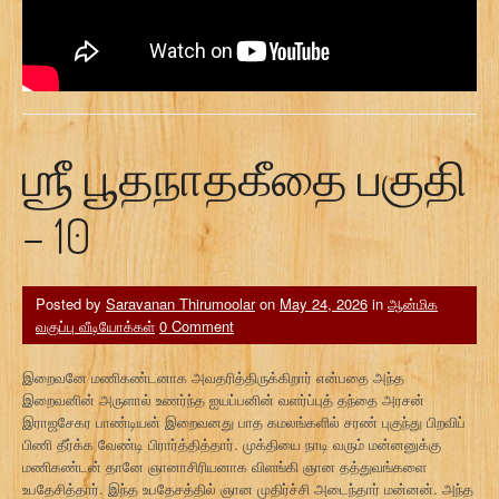
ஶ்ரீ பூதநாதகீதை பகுதி
– 10
Posted by
Saravanan Thirumoolar
on
May 24, 2026
in
ஆன்மிக
வகுப்பு வீடியோக்கள்
0 Comment
இறைவனே மணிகண்டனாக அவதரித்திருக்கிறார் என்பதை அந்த
இறைவனின் அருளால் உணர்ந்த ஐயப்பனின் வளர்ப்புத் தந்தை அரசன்
இராஜசேகர பாண்டியன் இறைவனது பாத கமலங்களில் சரண் புகுந்து பிறவிப்
பிணி தீர்க்க வேண்டி பிரார்த்தித்தார். முக்தியை நாடி வரும் மன்னனுக்கு
மணிகண்டன் தானே ஞானாசிரியனாக விளங்கி ஞான தத்துவங்களை
உபதேசித்தார். இந்த உபதேசத்தில் ஞான முதிர்ச்சி அடைந்தார் மன்னன். அந்த