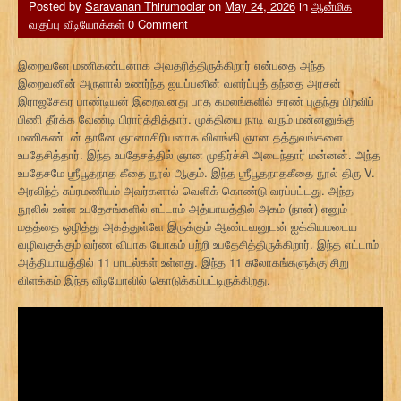
Posted by
Saravanan Thirumoolar
on
May 24, 2026
in
ஆன்மிக
வகுப்பு வீடியோக்கள்
0 Comment
இறைவனே மணிகண்டனாக அவதரித்திருக்கிறார் என்பதை அந்த
இறைவனின் அருளால் உணர்ந்த ஐயப்பனின் வளர்ப்புத் தந்தை அரசன்
இராஜசேகர பாண்டியன் இறைவனது பாத கமலங்களில் சரண் புகுந்து பிறவிப்
பிணி தீர்க்க வேண்டி பிரார்த்தித்தார். முக்தியை நாடி வரும் மன்னனுக்கு
மணிகண்டன் தானே ஞானாசிரியனாக விளங்கி ஞான தத்துவங்களை
உபதேசித்தார். இந்த உபதேசத்தில் ஞான முதிர்ச்சி அடைந்தார் மன்னன். அந்த
உபதேசமே ஶ்ரீபூதநாத கீதை நூல் ஆகும். இந்த ஶ்ரீபூதநாதகீதை நூல் திரு V.
அரவிந்த் சுப்ரமணியம் அவர்களால் வெளிக் கொண்டு வரப்பட்டது. அந்த
நூலில் உள்ள உபதேசங்களில் எட்டாம் அத்யாயத்தில் அகம் (நான்) எனும்
மதத்தை ஒழித்து அகத்துள்ளே இருக்கும் ஆண்டவனுடன் ஐக்கியமடைய
வழிவகுக்கும் வர்ண விபாக யோகம் பற்றி உபதேசித்திருக்கிறார். இந்த எட்டாம்
அத்தியாயத்தில் 11 பாடல்கள் உள்ளது. இந்த 11 சுலோகங்களுக்கு சிறு
விளக்கம் இந்த வீடியோவில் கொடுக்கப்பட்டிருக்கிறது.