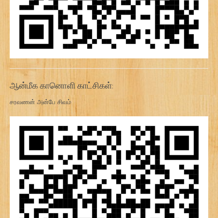
ஆன்மீக கானொளி காட்சிகள்:
சரவணன் அன்பே சிவம்