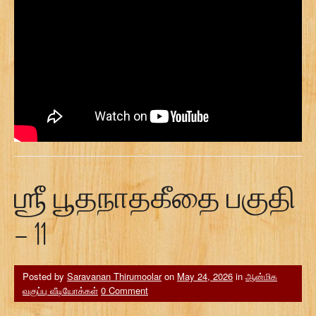
ஶ்ரீ பூதநாதகீதை பகுதி
– 11
Posted by
Saravanan Thirumoolar
on
May 24, 2026
in
ஆன்மிக
வகுப்பு வீடியோக்கள்
0 Comment