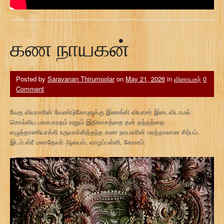
கண நாயகன்
Posted by
Saravanan Thirumoolar
on
May 21, 2026
in
வினாயகர்
0
Comment
வேத வியாசரின் வேண்டுகோளுக்கு இணங்கி வியாசர் இடைவிடாமல்
சொல்லிய மகாபாரதம் எனும் இதிகாசத்தை தன் தந்தத்தை
எழுத்தாணியாக்கி உருவாக்கித்தந்த கண நாயகரின் மரத்தாலான சிற்பம்.
இடம் ஸ்ரீ மகாதேவர் ஆலயம், வாழப்பள்ளி, கேரளம்.