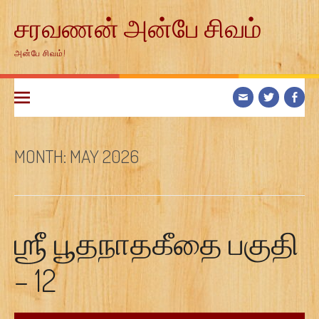
Skip
சரவணன் அன்பே சிவம்
to
content
அன்பே சிவம்!
MONTH:
MAY 2026
ஶ்ரீ பூதநாதகீதை பகுதி
– 12