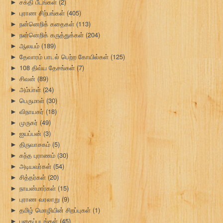
சக்தி பீடங்கள்
(2)
►
புராண சிற்பங்கள்
(405)
►
நன்னெறிக் கதைகள்
(113)
►
நன்னெறிக் கருத்துக்கள்
(204)
►
ஆலயம்
(189)
►
தேவாரம் பாடல் பெற்ற கோயில்கள்
(125)
►
108 திவ்ய தேசங்கள்
(7)
►
சிவன்
(89)
►
அம்பாள்
(24)
►
பெருமாள்
(30)
►
விநாயகர்
(18)
►
முருகர்
(49)
►
ஐயப்பன்
(3)
►
திருவாசகம்
(5)
►
கந்த புராணம்
(30)
►
அடியவர்கள்
(54)
►
சித்தர்கள்
(20)
►
நாயன்மார்கள்
(15)
►
புராண வரலாறு
(9)
►
தமிழ் மொழியின் சிறப்புகள்
(1)
►
புகைப்படங்கள்
(45)
►