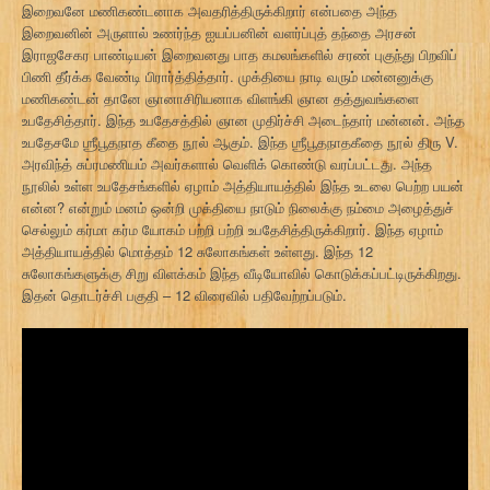
இறைவனே மணிகண்டனாக அவதரித்திருக்கிறார் என்பதை அந்த
இறைவனின் அருளால் உணர்ந்த ஐயப்பனின் வளர்ப்புத் தந்தை அரசன்
இராஜசேகர பாண்டியன் இறைவனது பாத கமலங்களில் சரண் புகுந்து பிறவிப்
பிணி தீர்க்க வேண்டி பிரார்த்தித்தார். முக்தியை நாடி வரும் மன்னனுக்கு
மணிகண்டன் தானே ஞானாசிரியனாக விளங்கி ஞான தத்துவங்களை
உபதேசித்தார். இந்த உபதேசத்தில் ஞான முதிர்ச்சி அடைந்தார் மன்னன். அந்த
உபதேசமே ஶ்ரீபூதநாத கீதை நூல் ஆகும். இந்த ஶ்ரீபூதநாதகீதை நூல் திரு V.
அரவிந்த் சுப்ரமணியம் அவர்களால் வெளிக் கொண்டு வரப்பட்டது. அந்த
நூலில் உள்ள உபதேசங்களில் ஏழாம் அத்தியாயத்தில் இந்த உடலை பெற்ற பயன்
என்ன? என்றும் மனம் ஒன்றி முக்தியை நாடும் நிலைக்கு நம்மை அழைத்துச்
செல்லும் கர்மா கர்ம யோகம் பற்றி பற்றி உபதேசித்திருக்கிறார். இந்த ஏழாம்
அத்தியாயத்தில் மொத்தம் 12 சுலோகங்கள் உள்ளது. இந்த 12
சுலோகங்களுக்கு சிறு விளக்கம் இந்த வீடியோவில் கொடுக்கப்பட்டிருக்கிறது.
இதன் தொடர்ச்சி பகுதி – 12 விரைவில் பதிவேற்றப்படும்.