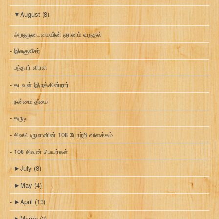
▼
August
(8)
அருளுடைமையின் ஞானம் வருதல்
இலகுலீசர்
பந்தார் விரலி
கடவுள் இருக்கின்றார்
நன்மை தீமை
கருடி
சிவபெருமானின் 108 போற்றி விளக்கம்
108 சிவன் பெயர்கள்
►
July
(8)
►
May
(4)
►
April
(13)
►
March
(2)