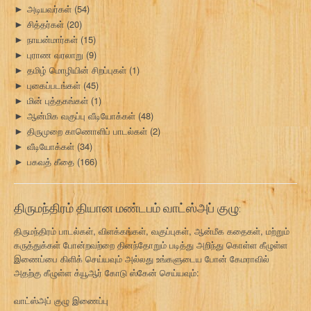
அடியவர்கள்
(54)
►
சித்தர்கள்
(20)
►
நாயன்மார்கள்
(15)
►
புராண வரலாறு
(9)
►
தமிழ் மொழியின் சிறப்புகள்
(1)
►
புகைப்படங்கள்
(45)
►
மின் புத்தகங்கள்
(1)
►
ஆன்மிக வகுப்பு வீடியோக்கள்
(48)
►
திருமுறை காணொளிப் பாடல்கள்
(2)
►
வீடியோக்கள்
(34)
►
பகவத் கீதை
(166)
►
திருமந்திரம் தியான மண்டபம் வாட்ஸ்அப் குழு:
திருமந்திரம் பாடல்கள், விளக்கங்கள், வகுப்புகள், ஆன்மீக கதைகள், மற்றும்
கருத்துக்கள் போன்றவற்றை தினந்தோறும் படித்து அறிந்து கொள்ள கீழுள்ள
இணைப்பை கிளிக் செய்யவும் அல்லது உங்களுடைய போன் கேமராவில்
அதற்கு கீழுள்ள க்யூஆர் கோடு ஸ்கேன் செய்யவும்:
வாட்ஸ்அப் குழு இணைப்பு