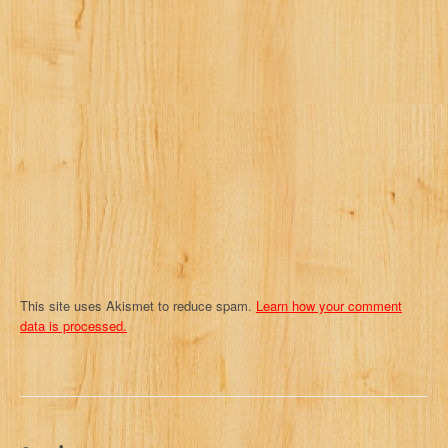
g
a
t
i
o
n
This site uses Akismet to reduce spam.
Learn how your comment
data is processed.