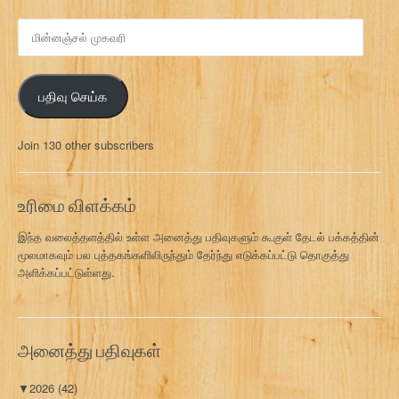
மி
ன்
ன
ஞ்
பதிவு செய்க
ச
ல்
மு
Join 130 other subscribers
க
வ
ரி
உரிமை விளக்கம்
இந்த வலைத்தளத்தில் உள்ள அனைத்து பதிவுகளும் கூகுள் தேடல் பக்கத்தின்
மூலமாகவும் பல புத்தகங்களிலிருந்தும் தேர்ந்து எடுக்கப்பட்டு தொகுத்து
அளிக்கப்பட்டுள்ளது.
அனைத்து பதிவுகள்
▼
2026
(42)