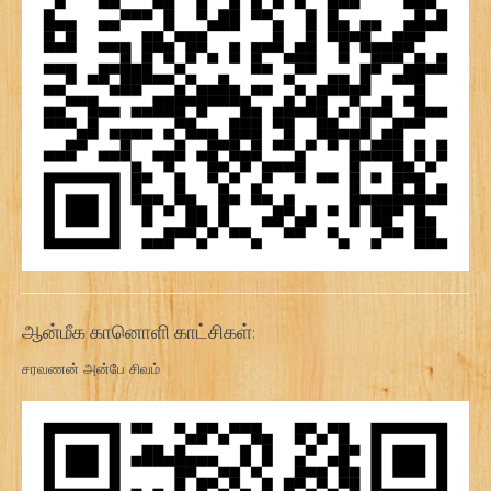
ஆன்மீக கானொளி காட்சிகள்:
சரவணன் அன்பே சிவம்