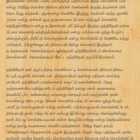
இவர்களின் பின்னே பாண்டவர்களுக்கு தெரியாமல் இந்த பிராமணன் யார்
என்று அறிந்து கொள்ள திரௌபதியின் அண்ணன் திருஷ்டத்யும்னன் பின்
தொடர்ந்து வந்தான். குடிசைக்கு வெளியே இருந்து அவர்கள் உரத்த குரலில்
அம்மா என்று நாங்கள் ஒரு நூதானமான பிட்சை எடுத்துக் கொண்டு
வந்திருக்கிறோம் என்று கூறினார்கள். வீட்டுக்குள் இருந்த குந்திதேவி என்ன
பிட்சை கொண்டு வந்திருக்கின்றார்கள் என்று பார்க்காமல் ஐந்து பேரும்
உங்களுக்குள் பங்கிட்டு கொள்ளுங்கள் என்று சொல்லிவிட்டு வெளியே வந்து
பார்த்தார். அர்ஜூனனுடன் திரௌபதி நின்று கொண்டு இருந்தார்.
நடந்தவைகள் அனைத்தையும் யுதிஷ்டிரன் குந்திதேவியிடம் விளக்கமாக
சொன்னான். அனைத்தையும் கேட்ட குந்திதேவி குழம்பிப்போனாள்.
குந்திதேவி தன் குழப்பத்தை வெளிக்காட்டி கொள்ளாமல் திரௌபதியை
கட்டித் தழுவிக் கொண்டாள். திரௌபதியும் தனக்கு புதிதாக வாய்த்த
மாமியார் குந்திதேவி பாதங்களைத் தொட்டு வணங்கினாள். பிறகு
மூத்தவனாகிய யுதிஷ்டிரனிடம் குந்திதேவி தனது மனக் கவலையை
வெளியிட்டார். உண்மைக்கு மாறானது எதையும் என் வாழ்நாளில் நான்
சொன்னது கிடையாது. நீங்கள் கொண்டு வந்த பிட்சையை ஐந்து பேரும்
பங்கீட்டு கொள்ளுங்கள் என்று எண்ணிப் பார்க்காது நான் சொல்லிவிட்டேன்.
திரௌபதி தான் அந்த பிட்சை என்பது இப்போது எனக்கு விளங்குகின்றது.
நான் அப்படி சொல்லியபடியால் என்ன நிகழப்போகிறது என்று தெரியவில்லை
என்று தனது கவலையை வெளிப்படுத்தினாள். சிறிது நேரம் தாயும்
பிள்ளைகளும் சிந்தனையில் மூழ்கி இருந்தனர் அதன் பிறகு யுதிஷ்டிரன் தாயே
தாங்கள் தயங்க வேண்டாம். பொல்லாங்கு ஏதும் நிகழாது என்று சொல்லிவிட்டு