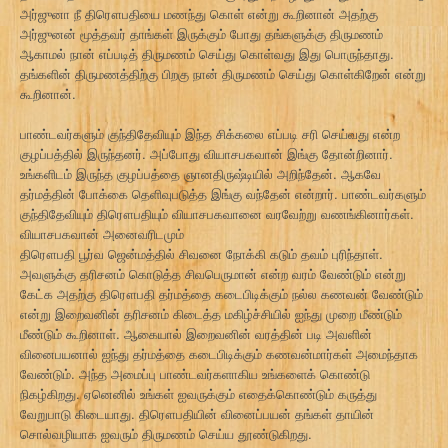
அர்ஜுனா நீ திரௌபதியை மணந்து கொள் என்று கூறினான் அதற்கு
அர்ஜுனன் மூத்தவர் தாங்கள் இருக்கும் போது தங்களுக்கு திருமணம்
ஆகாமல் நான் எப்படித் திருமணம் செய்து கொள்வது இது பொருந்தாது.
தங்களின் திருமணத்திற்கு பிறகு நான் திருமணம் செய்து கொள்கிறேன் என்று
கூறினான்.
பாண்டவர்களும் குந்திதேவியும் இந்த சிக்கலை எப்படி சரி செய்வது என்ற
குழப்பத்தில் இருந்தனர். அப்போது வியாசபகவான் இங்கு தோன்றினார்.
உங்களிடம் இருந்த குழப்பத்தை ஞானதிருஷ்டியில் அறிந்தேன். ஆகவே
தர்மத்தின் போக்கை தெளிவுபடுத்த இங்கு வந்தேன் என்றார். பாண்டவர்களும்
குந்திதேவியும் திரௌபதியும் வியாசபகவானை வரவேற்று வணங்கினார்கள்.
வியாசபகவான் அனைவரிடமும்
திரௌபதி பூர்வ ஜென்மத்தில் சிவனை நோக்கி கடும் தவம் புரிந்தாள்.
அவளுக்கு தரிசனம் கொடுத்த சிவபெருமான் என்ற வரம் வேண்டும் என்று
கேட்க அதற்கு திரௌபதி தர்மத்தை கடைபிடிக்கும் நல்ல கணவன் வேண்டும்
என்று இறைவனின் தரிசனம் கிடைத்த மகிழ்ச்சியில் ஐந்து முறை மீண்டும்
மீண்டும் கூறினாள். ஆகையால் இறைவனின் வரத்தின் படி அவளின்
வினைபயனால் ஐந்து தர்மத்தை கடைபிடிக்கும் கணவன்மார்கள் அமைந்தாக
வேண்டும். அந்த அமைப்பு பாண்டவர்களாகிய உங்களைக் கொண்டு
நிகழ்கிறது. ஏனெனில் உங்கள் ஐவருக்கும் எதைக்கொண்டும் கருத்து
வேறுபாடு கிடையாது. திரௌபதியின் வினைப்பயன் தங்கள் தாயின்
சொல்வழியாக ஐவரும் திருமணம் செய்ய தூண்டுகிறது.