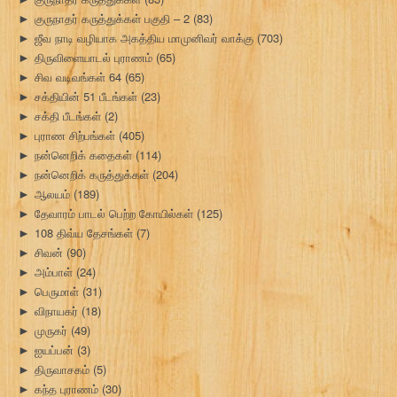
குருநாதர் கருத்துக்கள் பகுதி – 2
(83)
►
ஜீவ நாடி வழியாக அகத்திய மாமுனிவர் வாக்கு
(703)
►
திருவிளையாடல் புராணம்
(65)
►
சிவ வடிவங்கள் 64
(65)
►
சக்தியின் 51 பீடங்கள்
(23)
►
சக்தி பீடங்கள்
(2)
►
புராண சிற்பங்கள்
(405)
►
நன்னெறிக் கதைகள்
(114)
►
நன்னெறிக் கருத்துக்கள்
(204)
►
ஆலயம்
(189)
►
தேவாரம் பாடல் பெற்ற கோயில்கள்
(125)
►
108 திவ்ய தேசங்கள்
(7)
►
சிவன்
(90)
►
அம்பாள்
(24)
►
பெருமாள்
(31)
►
விநாயகர்
(18)
►
முருகர்
(49)
►
ஐயப்பன்
(3)
►
திருவாசகம்
(5)
►
கந்த புராணம்
(30)
►