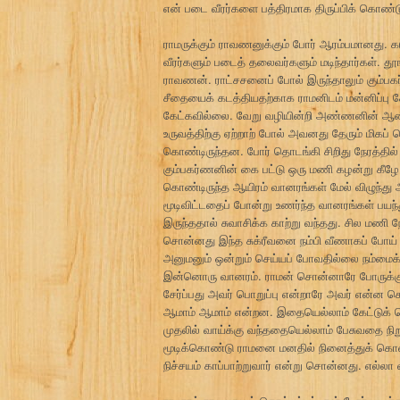
என் படை வீரர்களை பத்திரமாக திருப்பிக் கொண்டு 
ராமருக்கும் ராவணனுக்கும் போர் ஆரம்பமானது. 
வீரர்களும் படைத் தலைவர்களும் மடிந்தார்கள். 
ராவணன். ராட்சசனைப் போல் இருந்தாலும் கும்பகர
சீதையைக் கடத்தியதற்காக ராமனிடம் மன்னிப்பு 
கேட்கவில்லை. வேறு வழியின்றி அண்ணனின் ஆணைப்
உருவத்திற்கு ஏற்றாற் போல் அவனது தேரும் மிகப்
கொண்டிருந்தன. போர் தொடங்கி சிறிது நேரத்தில் 
கும்பகர்ணனின் கை பட்டு ஒரு மணி கழன்று கீழே 
கொண்டிருந்த ஆயிரம் வானரங்கள் மேல் விழுந்து
மூடிவிட்டதைப் போன்று உணர்ந்த வானரங்கள் பயந்
இருந்ததால் சுவாசிக்க காற்று வந்தது. சில மணி
சொன்னது இந்த சுக்ரீவனை நம்பி வீணாகப் போய் வி
அனுமனும் ஒன்றும் செய்யப் போவதில்லை நம்மைக்
இன்னொரு வானரம். ராமன் சொன்னாரே போருக்கு ப
சேர்ப்பது அவர் பொறுப்பு என்றாரே அவர் என்ன
ஆமாம் ஆமாம் என்றன. இதையெல்லாம் கேட்டுக் க
முதலில் வாய்க்கு வந்ததையெல்லாம் பேசுவதை நி
மூடிக்கொண்டு ராமனை மனதில் நினைத்துக் கொண்டு
நிச்சயம் காப்பாற்றுவார் என்று சொன்னது. எல்ல