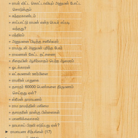
ராமர் விட்ட கொட்டாவியும் அனுமன் போட்ட‍
சொடுக்கும்
சுந்தரகாண்டம்
சாப்பாட்டு ராமன் என்ற பெயர் எப்படி
வந்தது?
மந்திரம்
அனுமனை பிடித்த சனீஸ்வரர்
ராமருடன் அனுமன் புரிந்த போர்
ராவணன் கேட்ட தட்சணை
சீதையின் ஆசிர்வாதம் பெற்ற ஆலமரம்
ஓடக்காரன்
லட்சுமணன் ஊர்மிளை
ராமரின் பாதுகை
தசரதர் 60000 பெண்களை திருமணம்
செய்தது ஏன்?
ஸ்ரீமன் நாராயணர்
ராம நாமத்தின் மகிமை
தசரதரின் நான்கு பிள்ளைகள்
மாணிக்கவாசகர்
நாயாகப் பிறவி எடுப்பது ஏன்?
ராமாயண சிற்பங்கள்
(17)
►