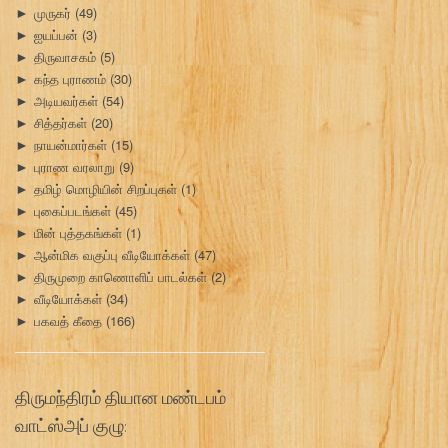
முருகர்
(49)
►
ஐயப்பன்
(3)
►
திருவாசகம்
(5)
►
கந்த புராணம்
(30)
►
அடியவர்கள்
(54)
►
சித்தர்கள்
(20)
►
நாயன்மார்கள்
(15)
►
புராண வரலாறு
(9)
►
தமிழ் மொழியின் சிறப்புகள்
(1)
►
புகைப்படங்கள்
(45)
►
மின் புத்தகங்கள்
(1)
►
ஆன்மிக வகுப்பு வீடியோக்கள்
(47)
►
திருமுறை காணொளிப் பாடல்கள்
(2)
►
வீடியோக்கள்
(34)
►
பகவத் கீதை
(166)
►
திருமந்திரம் தியான மண்டபம்
வாட்ஸ்அப் குழு: