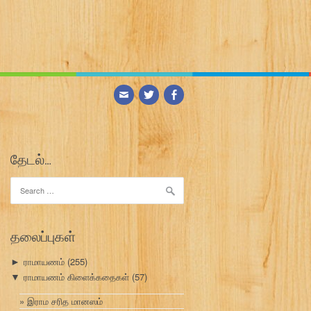
தேடல்…
Search
for:
தலைப்புகள்
ராமாயணம்
(255)
►
ராமாயணம் கிளைக்கதைகள்
(57)
▼
இராம சரித மானஸம்