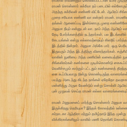
ராமரால் ராவணனும் கொல்லப்பட்டான் போர் முடிந்
ராமன் சொன்னார் சுக்ரீவா நம் படையில் எல்லோரும
அதற்கு சுக்ரிவன் எண்ணி விட்டேன். ஆயிரம் சிங்கல
முறை சரியாக எண்ணி வா என்றார் ராமன். ராமனி
தங்கள் ஆணைப்படி இன்னொரு முறை எண்ணினேன். ஆ
அனுமா நீயும் என்னுடன் வா. நாம் அந்த ஆயிரம்
தேடி போர்க்களத்தில் நடந்தார்கள். பல இடங்களில் 
கேடயங்கள் என்று எல்லாவற்றையும் கிளறிப் பார்த்
இடத்தில் நின்றார். அனுமா அங்கே பார். ஒரு பெரி
இருவரும் அந்த இடத்திற்கு விரைந்தார்கள். சஞ்
வாலின் நுனியை அந்த மணியின் வளையத்தில் நுழ
சிங்கலிகர்கள் கண்களை மூடிக்கொண்டு கைகூப்பிய
வெளிச்சமும் காற்றும் பட்டதும் கண்களைத் திறந்
கை கூப்பியவாறு நின்று கொண்டிருந்த வானரங்கள்
பயந்து அடைந்து கிடந்த நாங்கள் ஏதேதோ தவறாகப்
மன்னித்து அருள வேண்டும் என்று சொல்லி ஆயிரம
புன் முறுவல் செய்த ராமன் எல்லா வானரங்களையு
ராமன் அனுமனைப் பார்த்து சொன்னார் அனுமா வாலில
இருக்கிறது தெரியுமா? இந்தக் கோலத்தில் உன்னை த
கர்நாடகா ஆந்திரா மற்றும் தமிழ்நாடு இந்த மூன்
விக்கிரகங்களிலும் வாலில் மணி தொங்கி கொண்டிர