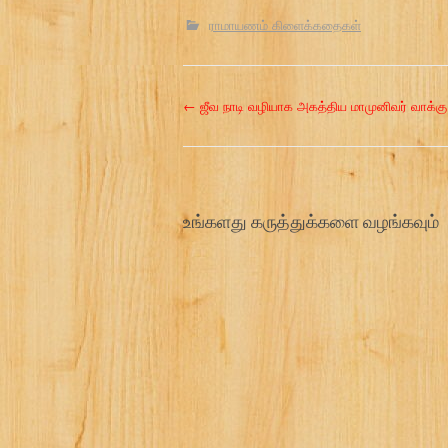
ராமாயணம் கிளைக்கதைகள்
P
←
ஜீவ நாடி வழியாக அகத்திய மாமுனிவர் வாக்கு
o
s
உங்களது கருத்துக்களை வழங்கவும்
t
n
a
v
i