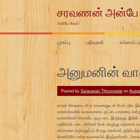
Skip
சரவணன் அன்பே 
to
content
அன்பே சிவம்!
முகப்பு
பதிவுகள்
எம்மைப் ப
அனுமனின் வா
Posted by
Saravanan Thirumoolar
on
Augus
ராமன் சீதையை மீட்க ராவணனுடன் போர் புரிய இலங
வானரங்களில் உயரமானவை குட்டையானவை என்று ப
வானரங்கள் கொண்ட ஒரு படை இருந்தது. இதில் 
எதிரியின் படை வீரர்கள் மேல் விழுந்து பற்களால் கடி
வீரர்களை வழியனுப்பும் போது அவர்கள் குடும்பத்
வேண்டுமே என்ற கவலையில் இருந்தார்கள். அதைக