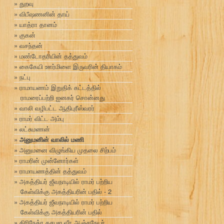
துறவு
விபீஷணனின் தாய்
யாத்ரா தானம்
குகன்
வசந்தன்
மண்டோதரியின் தத்துவம்
கைகேயி ஊர்மிளை இருவரின் தியாகம்
நட்பு
ராமாயணம் இறுதிக் கட்டத்தில்
ராமரைப்பற்றி ஐனகர் சொன்னது
வாலி வழிபட்ட ஆதிபுரீஸ்வரர்
ராமர் விட்ட அம்பு
லட்சுமணன்
அனுமனின் வாலில் மணி
அனுமனை விழுங்கிய முதலை சிற்பம்
ராமரின் முன்னோர்கள்
ராமாயணத்தின் தத்துவம்
அகத்தியர் ஜீவநாடியில் ராமர் பற்றிய
கேள்விக்கு அகத்தியரின் பதில் - 2
அகத்தியர் ஜீவநாடியில் ராமர் பற்றிய
கேள்விக்கு அகத்தியரின் பதில்
திரிநேத்ர தசபுஜ வீர ஆஞ்சநேயர்