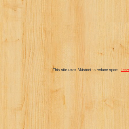
g
a
t
i
o
n
This site uses Akismet to reduce spam.
Lear