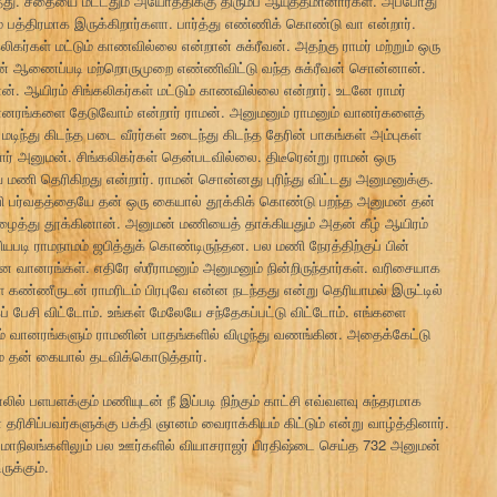
தது. சீதையை மீட்டதும் அயோத்திக்கு திரும்ப ஆயுத்தமானார்கள். அப்போது
் பத்திரமாக இருக்கிறார்களா. பார்த்து எண்ணிக் கொண்டு வா என்றார்.
ிகர்கள் மட்டும் காணவில்லை என்றான் சுக்ரீவன். அதற்கு ராமர் மற்றும் ஒரு
ன் ஆணைப்படி மற்றொருமுறை எண்ணிவிட்டு வந்த சுக்ரீவன் சொன்னான்.
யிரம் சிங்கலிகர்கள் மட்டும் காணவில்லை என்றார். உடனே ராமர்
 வானரங்களை தேடுவோம் என்றார் ராமன். அனுமனும் ராமனும் வானர்களைத்
மடிந்து கிடந்த படை வீரர்கள் உடைந்து கிடந்த தேரின் பாகங்கள் அம்புகள்
தார் அனுமன். சிங்கலிகர்கள் தென்படவில்லை. திடீரென்று ராமன் ஒரு
ய மணி தெரிகிறது என்றார். ராமன் சொன்னது புரிந்து விட்டது அனுமனுக்கு.
சீவி பர்வதத்தையே தன் ஒரு கையால் தூக்கிக் கொண்டு பறந்த அனுமன் தன்
ைத்து தூக்கினான். அனுமன் மணியைத் தாக்கியதும் அதன் கீழ் ஆயிரம்
படி ராமநாமம் ஜபித்துக் கொண்டிருந்தன. பல மணி நேரத்திற்குப் பின்
தன வானரங்கள். எதிரே ஸ்ரீராமனும் அனுமனும் நின்றிருந்தார்கள். வரிசையாக
 கண்ணீருடன் ராமரிடம் பிரபுவே என்ன நடந்தது என்று தெரியாமல் இருட்டில்
 பேசி விட்டோம். உங்கள் மேலேயே சந்தேகப்பட்டு விட்டோம். எங்களை
் வானரங்களும் ராமனின் பாதங்களில் விழுந்து வணங்கின. அதைக்கேட்டு
ம் தன் கையால் தடவிக்கொடுத்தார்.
் பளபளக்கும் மணியுடன் நீ இப்படி நிற்கும் காட்சி எவ்வளவு சுந்தரமாக
ரிசிப்பவர்களுக்கு பக்தி ஞானம் வைராக்கியம் கிட்டும் என்று வாழ்த்தினார்.
று மாநிலங்களிலும் பல ஊர்களில் வியாசராஜர் பிரதிஷ்டை செய்த 732 அனுமன்
ுக்கும்.