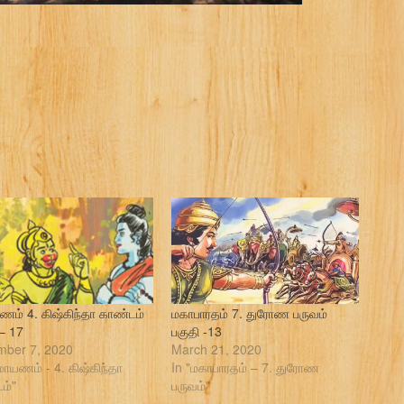
ணம் 4. கிஷ்கிந்தா காண்டம்
மகாபாரதம் 7. துரோண பருவம்
 – 17
பகுதி -13
ber 7, 2020
March 21, 2020
மாயணம் - 4. கிஷ்கிந்தா
In "மகாபாரதம் – 7. துரோண
ம்"
பருவம்"