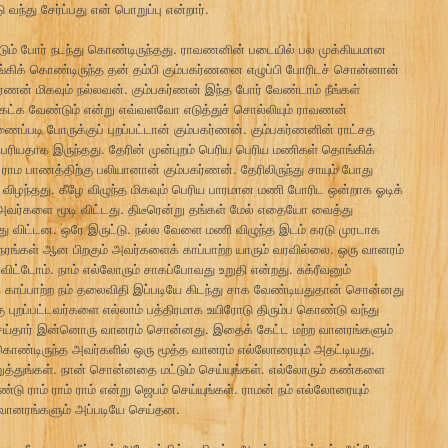
வந்து சேர்ப்பது என் பொறுப்பு என்றார்.
கடும் போர் நடந்து கொண்டிருந்தது. ராவணனின் படையில் பல முக்கியமான
தூங்கிக் கொண்டிருந்த தன் தம்பி கும்பகர்ணனை எழுப்பி போரிடச் சொன்னான்
்ணன் மிகவும் நல்லவன். கும்பகர்ணன் இந்த போர் வேண்டாம் நீங்கள்
கேட்க வேண்டும் என்று எவ்வளவோ எடுத்துச் சொல்லியும் ராவணன்
படி போருக்குப் புறப்பட்டான் கும்பகர்ணன். கும்பகர்ணனின் ராட்சத
 பெரியதாக இருந்தது. தேரின் முன்புறம் பெரிய பெரிய மணிகள் தொங்கிக்
ராம பாணத்திற்கு பலியானான் கும்பகர்ணன். தேரிலிருந்து சாயும் போது
விழந்தது. கீழே விழுந்த மிகவும் பெரிய பாரமான மணி போரிட ஒன்றாக ஓடிக்
 அவர்களை மூடி விட்டது. திடீரென்று தங்கள் மேல் எதையோ வைத்து
து விட்டன. ஒரே இருட்டு. நல்ல வேளை மணி விழுந்த இடம் கரடு முரடாக
 நேரங்கள் ஆன பிறகும் அவர்களைக் காப்பாற்ற யாரும் வரவில்லை. ஒரு வானரம்
ட்டோம். நாம் எல்லோரும் சாகப்போவது உறுதி என்றது. சுக்ரீவனும்
 காப்பாற்ற நம் தலைவிதி இப்படியே கிடந்து சாக வேண்டியதுதான் சொன்னது
ுறப்பட்டவர்களை எல்லாம் பத்திரமாக உயிரோடு திரும்ப கொண்டு வந்து
 செய்தார் இன்னொரு வானரம் சொன்னது. இதைக் கேட்ட மற்ற வானரங்களும்
ொண்டிருந்த அவர்களில் ஒரு மூத்த வானரம் எல்லோரையும் அதட்டியது.
றுத்துங்கள். நான் சொன்னதை மட்டும் செய்யுங்கள். எல்லோரும் கண்களை
 ராம் ராம் ராம் என்று ஜெபம் செய்யுங்கள். ராமன் நம் எல்லோரையும்
ா வானரங்களும் அப்படியே செய்தன.