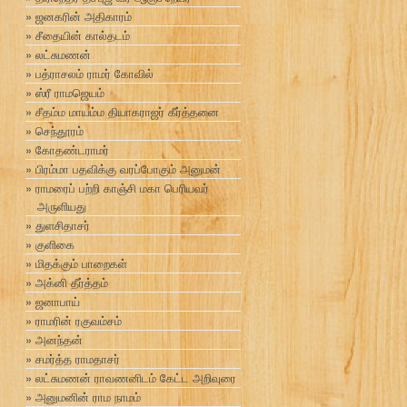
ஜனகரின் அதிகாரம்
சீதையின் கால்தடம்
லட்சுமணன்
பத்ராசலம் ராமர் கோவில்
ஸ்ரீ ராமஜெயம்
சீதம்ம மாயம்ம தியாகராஜர் கீர்த்தனை
செந்தூரம்
கோதண்டராமர்
பிரம்மா பதவிக்கு வரப்போகும் அனுமன்
ராமரைப் பற்றி காஞ்சி மகா பெரியவர்
அருளியது
துளசிதாசர்
குளிகை
மிதக்கும் பாறைகள்
அக்னி தீர்த்தம்
ஜனாபாய்
ராமரின் ரகுவம்சம்
அனந்தன்
சமர்த்த ராமதாசர்
லட்சுமணன் ராவணனிடம் கேட்ட அறிவுரை
அனுமனின் ராம நாமம்