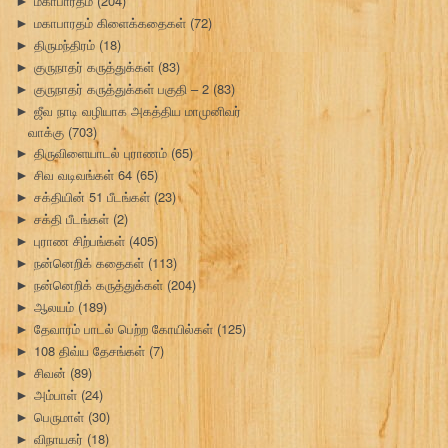
மகாபாரதம்
(204)
►
மகாபாரதம் கிளைக்கதைகள்
(72)
►
திருமந்திரம்
(18)
►
குருநாதர் கருத்துக்கள்
(83)
►
குருநாதர் கருத்துக்கள் பகுதி – 2
(83)
►
ஜீவ நாடி வழியாக அகத்திய மாமுனிவர்
►
வாக்கு
(703)
திருவிளையாடல் புராணம்
(65)
►
சிவ வடிவங்கள் 64
(65)
►
சக்தியின் 51 பீடங்கள்
(23)
►
சக்தி பீடங்கள்
(2)
►
புராண சிற்பங்கள்
(405)
►
நன்னெறிக் கதைகள்
(113)
►
நன்னெறிக் கருத்துக்கள்
(204)
►
ஆலயம்
(189)
►
தேவாரம் பாடல் பெற்ற கோயில்கள்
(125)
►
108 திவ்ய தேசங்கள்
(7)
►
சிவன்
(89)
►
அம்பாள்
(24)
►
பெருமாள்
(30)
►
விநாயகர்
(18)
►