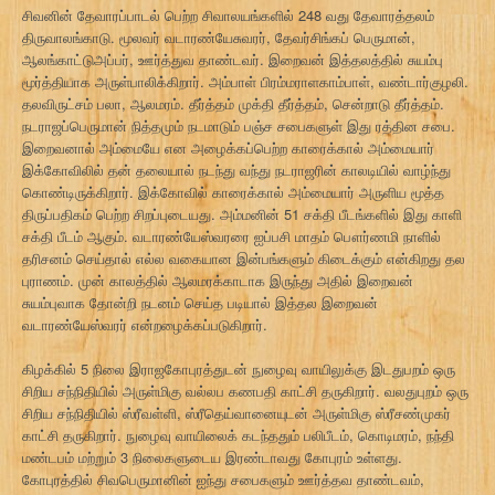
சிவனின் தேவாரப்பாடல் பெற்ற சிவாலயங்களில் 248 வது தேவாரத்தலம்
திருவாலங்காடு. மூலவர் வடாரண்யேசுவரர், தேவர்சிங்கப் பெருமான்,
ஆலங்காட்டுஅப்பர், ஊர்த்துவ தாண்டவர். இறைவன் இத்தலத்தில் சுயம்பு
மூர்த்தியாக அருள்பாலிக்கிறார். அம்பாள் பிரம்மராளகாம்பாள், வண்டார்குழலி.
தலவிருட்சம் பலா, ஆலமரம். தீர்த்தம் முக்தி தீர்த்தம், சென்றாடு தீர்த்தம்.
நடராஜப்பெருமான் நித்தமும் நடமாடும் பஞ்ச சபைகளுள் இது ரத்தின சபை.
இறைவனால் அம்மையே என அழைக்கப்பெற்ற காரைக்கால் அம்மையார்
இக்கோவிலில் தன் தலையால் நடந்து வந்து நடராஜரின் காலடியில் வாழ்ந்து
கொண்டிருக்கிறார். இக்கோவில் காரைக்கால் அம்மையார் அருளிய மூத்த
திருப்பதிகம் பெற்ற சிறப்புடையது. அம்மனின் 51 சக்தி பீடங்களில் இது காளி
சக்தி பீடம் ஆகும். வடாரண்யேஸ்வரரை ஐப்பசி மாதம் பௌர்ணமி நாளில்
தரிசனம் செய்தால் எல்ல வகையான இன்பங்களும் கிடைக்கும் என்கிறது தல
புராணம். முன் காலத்தில் ஆலமரக்காடாக இருந்து அதில் இறைவன்
சுயம்புவாக தோன்றி நடனம் செய்த படியால் இத்தல இறைவன்
வடாரண்யேஸ்வரர் என்றழைக்கப்படுகிறார்.
கிழக்கில் 5 நிலை இராஜகோபுரத்துடன் நுழைவு வாயிலுக்கு இடதுபறம் ஒரு
சிறிய சந்நிதியில் அருள்மிகு வல்லப கணபதி காட்சி தருகிறார். வலதுபுறம் ஒரு
சிறிய சந்நிதியில் ஸ்ரீவள்ளி, ஸ்ரீதெய்வானையுடன் அருள்மிகு ஸ்ரீசண்முகர்
காட்சி தருகிறார். நுழைவு வாயிலைக் கடந்ததும் பலிபீடம், கொடிமரம், நந்தி
மண்டபம் மற்றும் 3 நிலைகளுடைய இரண்டாவது கோபுரம் உள்ளது.
கோபுரத்தில் சிவபெருமானின் ஐந்து சபைகளும் ஊர்த்தவ தாண்டவம்,