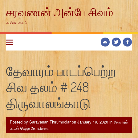
Skip
சரவணன் அன்பே சிவம்
to
content
அன்பே சிவம்!
தேவாரம் பாடப்பெற்ற
சிவ தலம் # 248
திருவாலங்காடு
Posted by
Saravanan Thirumoolar
on
January 19, 2020
in
தேவாரம்
பாடல் பெற்ற கோயில்கள்