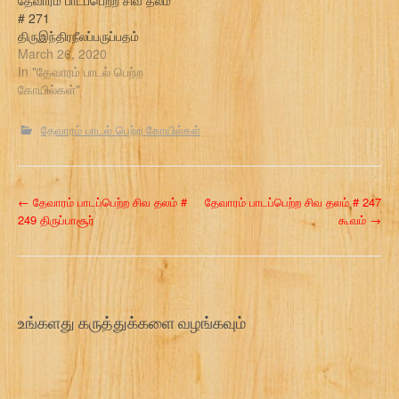
தேவாரம் பாடப்பெற்ற சிவ தலம்
# 271
திருஇந்திரநீலப்பருப்பதம்
March 26, 2020
In "தேவாரம் பாடல் பெற்ற
கோயில்கள்"
தேவாரம் பாடல் பெற்ற கோயில்கள்
P
←
தேவாரம் பாடப்பெற்ற சிவ தலம் #
தேவாரம் பாடப்பெற்ற சிவ தலம் # 247
249 திருப்பாசூர்
கூவம்
→
o
s
t
உங்களது கருத்துக்களை வழங்கவும்
n
a