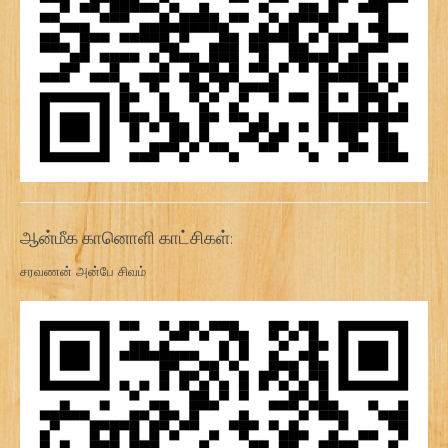
ஆன்மீக கானொளி காட்சிகள்:
சரவணன் அன்பே சிவம்