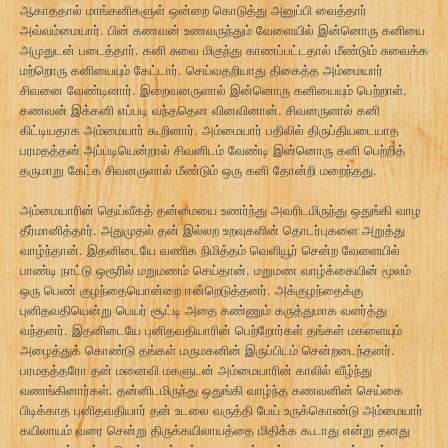
ஆகாததால் மாங்கனிகளுள் ஒன்றை கொடுத்து அனுப்பி வைத்தார்
அவ்வம்மையார். பின் கணவன் உணவருந்தும் வேளையில் இன்னொரு கனியை
அமுதுடன் படைத்தார். கனி சுவை மிகுந்து காணப்பட்டதால் மீண்டும் சுவைக்க
மற்றொரு கனியையும் கேட்டார். செய்வதறியாது திகைத்த அம்மையார்
சிவனை வேண்டினார். இறைவனருளால் இன்னொரு கனியையும் பெற்றாள்.
கணவன் இக்கனி எப்படி வந்ததென வினவினான். சிவனருளால் கனி
கிட்டியதாக அம்மையார் கூறினார். அம்மையார் பதிலில் திருப்தியடையாத
பரமதத்தன் அப்படியென்றால் சிவனிடம் வேண்டி இன்னொரு கனி பெற்றித்
தருமாறு கேட்க சிவனருளால் மீண்டும் ஒரு கனி தோன்றி மறைந்தது.
அம்மையாரின் தெய்வீகத் தன்மையை உணர்ந்து அவரிடமிருந்து ஒதுங்கி வாழ
தீர்மானித்தார். அதுமுதல் தன் இல்லற உறவுகளின் தொடர்புகளை அறுத்து
வாழ்ந்தான். இதனிடையே வணிக நிமித்தம் வெளியூர் சென்ற வேளையில்
பாண்டி நாட்டு ஒரூரில் மறுமணம் செய்தான். மறுமண வாழ்க்கையின் மூலம்
ஒரு பெண் குழந்தையொன்றை ஈன்றெடுத்தனர். அக்குழந்தைக்கு
புனிதவதியென்று பெயர் சூட்டி அதை கண்ணும் கருத்துமாக வளர்த்து
வந்தனர். இதனிடையே புனிதவதியாரின் பெற்றோர்கள் தங்கள் மகளையும்
அழைத்துக் கொண்டு தங்கள் மருமகனின் இருப்பிடம் சென்றடைந்தனர்.
பரமதத்தரோ தன் மனைவி மகளுடன் அம்மையாரின் காலில் வீழ்ந்து
வணங்கினார்கள். தன்னிடமிருந்து ஒதுங்கி வாழ்ந்த கணவனின் செய்கை
பிடிக்காத புனிதவதியார் தன் உடலை வருத்தி பேய் உருக்கொண்டு அம்மையார்
கயிலாயம் வரை சென்று திருக்கயிலாயத்தை மிதிக்க கூடாது என்று தனது