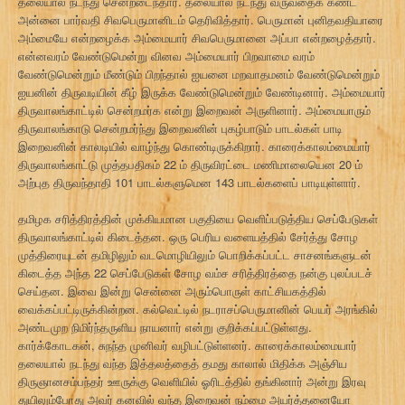
தலையால் நடந்து சென்றடைந்தார். தலையால் நடந்து வருவதைக் கண்ட
அன்னை பார்வதி சிவபெருமானிடம் தெரிவித்தார். பெருமான் புனிதவதியாரை
அம்மையே என்றழைக்க அம்மையார் சிவபெருமானை அப்பா என்றழைத்தார்.
என்னவரம் வேண்டுமென்று வினவ அம்மையார் பிறவாமை வரம்
வேண்டுமென்றும் மீண்டும் பிறந்தால் ஐயனை மறவாதமனம் வேண்டுமென்றும்
ஐயனின் திருவடியின் கீழ் இருக்க வேண்டுமென்றும் வேண்டினார். அம்மையார்
திருவாலங்காட்டில் சென்றமர்க என்று இறைவன் அருளினார். அம்மையாரும்
திருவாலங்காடு சென்றமர்ந்து இறைவனின் புகழ்பாடும் பாடல்கள் பாடி
இறைவனின் காலடியில் வாழ்ந்து கொண்டிருக்கிறார். காரைக்காலம்மையார்
திருவாலங்காட்டு முத்தபதிகம் 22 ம் திருவிரட்டை மணிமாலையென 20 ம்
அற்புத திருவந்தாதி 101 பாடல்களுமென 143 பாடல்களைப் பாடியுள்ளார்.
தமிழக சரித்திரத்தின் முக்கியமான பகுதியை வெளிப்படுத்திய செப்பேடுகள்
திருவாலங்காட்டில் கிடைத்தன. ஒரு பெரிய வளையத்தில் சேர்த்து சோழ
முத்திரையுடன் தமிழிலும் வடமொழியிலும் பொறிக்கப்பட்ட சாசனங்களுடன்
கிடைத்த அந்த 22 செப்பேடுகள் சோழ வம்ச சரித்திரத்தை நன்கு புலப்படச்
செய்தன. இவை இன்று சென்னை அரும்பொருள் காட்சியகத்தில்
வைக்கப்பட்டிருக்கின்றன. கல்வெட்டில் நடராசப்பெருமானின் பெயர் அரங்கில்
அண்டமுற நிமிர்ந்தருளிய நாயனார் என்று குறிக்கப்பட்டுள்ளது.
கார்க்கோடகன், சுநந்த முனிவர் வழிபட்டுள்ளனர். காரைக்காலம்மையார்
தலையால் நடந்து வந்த இத்தலத்தைத் தமது காலால் மிதிக்க அஞ்சிய
திருஞானசம்பந்தர் ஊருக்கு வெளியில் ஓரிடத்தில் தங்கினார் அன்று இரவு
துயிலும்போது அவர் கனவில் வந்த இறைவன் நம்மை அயர்த்தனையோ