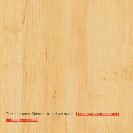
v
i
g
a
t
i
o
n
This site uses Akismet to reduce spam.
Learn how your comment
data is processed.