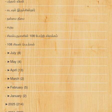
பந்தார் விரலி
கடவுள் இருக்கின்றார்
நன்மை தீமை
கருடி
சிவபெருமானின் 108 போற்றி விளக்கம்
108 சிவன் பெயர்கள்
►
July
(8)
►
May
(4)
►
April
(13)
►
March
(2)
►
February
(5)
►
January
(2)
►
2025
(214)