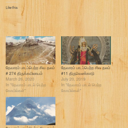
Like this:
தேவாரம் பாடப்பெற்ற சிவ தலம்
தேவாரம் பாடப்பெற்ற சிவ தலம்
# 274 திருக்கயிலாயம்
#11 திருவெண்காடு
March 26, 2020
July 20, 2019
In "தேவாரம் பாடல் பெற்ற
In "தேவாரம் பாடல் பெற்ற
கோயில்கள்"
கோயில்கள்"