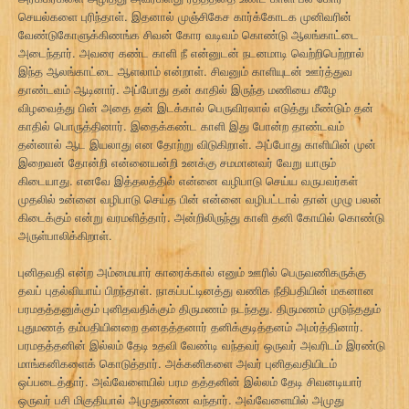
செயல்களை புரிந்தாள். இதனால் முஞ்சிகேச கார்க்கோடக முனிவரின்
வேண்டுகோளுக்கிணங்க சிவன் கோர வடிவம் கொண்டு ஆலங்காட்டை
அடைந்தார். அவரை கண்ட காளி நீ என்னுடன் நடனமாடி வெற்றிபெற்றால்
இந்த ஆலங்காட்டை ஆளலாம் என்றாள். சிவனும் காளியுடன் ஊர்த்துவ
தாண்டவம் ஆடினார். அப்போது தன் காதில் இருந்த மணியை கீழே
விழவைத்து பின் அதை தன் இடக்கால் பெருவிரலால் எடுத்து மீண்டும் தன்
காதில் பொருத்தினார். இதைக்கண்ட காளி இது போன்ற தாண்டவம்
தன்னால் ஆட இயலாது என தோற்று விடுகிறாள். அப்போது காளியின் முன்
இறைவன் தோன்றி என்னையன்றி உனக்கு சமமானவர் வேறு யாரும்
கிடையாது. எனவே இத்தலத்தில் என்னை வழிபாடு செய்ய வருபவர்கள்
முதலில் உன்னை வழிபாடு செய்த பின் என்னை வழிபட்டால் தான் முழு பலன்
கிடைக்கும் என்று வரமளித்தார். அன்றிலிருந்து காளி தனி கோயில் கொண்டு
அருள்பாலிக்கிறாள்.
புனிதவதி என்ற அம்மையார் காரைக்கால் எனும் ஊரில் பெருவணிகருக்கு
தவப் புதல்வியாய் பிறந்தாள். நாகப்பட்டினத்து வணிக நீதிபதியின் மகனான
பரமதத்தனுக்கும் புனிதவதிக்கும் திருமணம் நடந்தது. திருமணம் முடுந்ததும்
புதுமணத் தம்பதியினறை தனதத்தனார் தனிக்குடித்தனம் அமர்த்தினார்.
பரமதத்தனின் இல்லம் தேடி உதவி வேண்டி வந்தவர் ஒருவர் அவரிடம் இரண்டு
மாங்கனிகளைக் கொடுத்தார். அக்கனிகளை அவர் புனிதவதியிடம்
ஒப்படைத்தார். அவ்வேளையில் பரம தத்தனின் இல்லம் தேடி சிவனடியார்
ஒருவர் பசி மிகுதியால் அமுதுண்ண வந்தார். அவ்வேளையில் அமுது