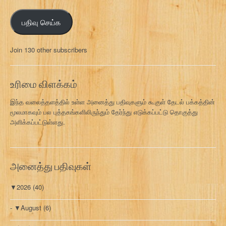
ன
ஞ்
பதிவு செய்க
ச
ல்
மு
Join 130 other subscribers
க
வ
ரி
உரிமை விளக்கம்
இந்த வலைத்தளத்தில் உள்ள அனைத்து பதிவுகளும் கூகுள் தேடல் பக்கத்தின்
மூலமாகவும் பல புத்தகங்களிலிருந்தும் தேர்ந்து எடுக்கப்பட்டு தொகுத்து
அளிக்கப்பட்டுள்ளது.
அனைத்து பதிவுகள்
▼
2026
(40)
▼
August
(6)