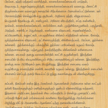
பிரம்மா, நந்தி மத்தளம் வாசித்தல், காரைக்காலம்மையார் பாடுதல்,
ரிஷபாரூடர், கஜசம்ஹாரமூர்த்தி, காரைக்காலம்மையார் வரலாறு, மீனாட்சி
திருக்கல்யாண வரலாறும் சுதையில் சிற்பங்களாக அமைக்கப்பட்டுள்ளன. உள்
பிராகாரத்தில் செல்லும்போது சூரியன், அதிகார நந்தி, விஜயராகவப்
பெருமாள் தேவியருடன், சண்முகர், அகோர வீரபத்திரர், சப்த கன்னியர்,
நால்வர், காரைக்காலம்யைார், கார்க்கோடகன், முஞ்சிகேசமுனிவர், பதஞ்சலி,
அநந்தர், சண்டேச அநுக்ரஹர், எண்வகை விநாயகர், சஹஸ்ரலிங்கம்,
சுப்பிரமணியர், கஜலட்சுமி, பாபஹரீஸ்வர லிங்கம் சந்நிதிகள் உள்ளன. கோஷ்ட
மூர்த்தங்களாக விநாயகர், தட்சிணாமூர்த்தி, லிங்கோத்பவர், பிரம்மா, துர்க்கை
உள்ளனர். துர்க்கைக்குப் பக்கத்தில் துர்க்கா பரமேஸ்வரர் உருவம் கோஷ்ட
மூர்த்தமாகவுள்ளது. பஞ்சபூதத் தலத்திற்குரிய லிங்கங்கள் வரிசையாக
உள்ளன. பைரவர் தனது வாகனமின்றிக் காட்சி தருகின்றார். இரத்தின
சபையில் பெரிய ஸ்படிகலிங்கமும் சிறிய மரகதலிங்கமும் உள்ளன. இவற்றிற்கு
நான்கு கால அபிஷேகம் நடைபெறுகிறது. இரத்தின சபையை வலம்
வரும்போது சாளரத்தில் சண்டேசுவரரின் உருவம் உள்ளது. இரத்தினச் சபையின்
விமானம் செப்புத் தகடு வேயப்பட்டு ஐந்து கலசங்களுடன் விளங்குகிறது.
சும்பன், நிசும்பன் என்ற இரு அசுரர்கள் ஆலமரங்கள் அதிகமாக உள்ள காட்டில்
தங்கி தேவர்களுக்கும் மனிதர்களுக்கும் துன்பம் விளைவித்து வந்தனர்.
இதனால் பாதிப்படைந்தவர்கள் சிவ பார்வதியிடம் சென்று முறையிட்டனர்.
பார்வதி தேவி தன் பார்வையால் காளியை தோற்றுவித்து அரக்கர்களை
அழித்து விட்டு அவளையே ஆலங்காட்டிற்கு தலைவியாக்கினாள்.
அரக்கர்களை அழித்து அவர்களது ரத்தத்தை உண்ட காளி பல கோர