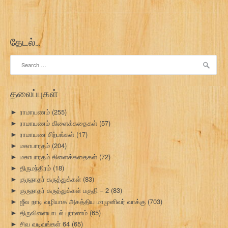
தேடல்…
Search
for:
தலைப்புகள்
ராமாயணம்
(255)
►
ராமாயணம் கிளைக்கதைகள்
(57)
►
ராமாயண சிற்பங்கள்
(17)
►
மகாபாரதம்
(204)
►
மகாபாரதம் கிளைக்கதைகள்
(72)
►
திருமந்திரம்
(18)
►
குருநாதர் கருத்துக்கள்
(83)
►
குருநாதர் கருத்துக்கள் பகுதி – 2
(83)
►
ஜீவ நாடி வழியாக அகத்திய மாமுனிவர் வாக்கு
(703)
►
திருவிளையாடல் புராணம்
(65)
►
சிவ வடிவங்கள் 64
(65)
►