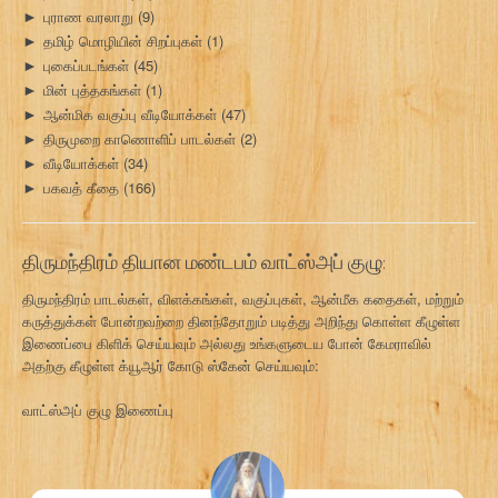
புராண வரலாறு
(9)
►
தமிழ் மொழியின் சிறப்புகள்
(1)
►
புகைப்படங்கள்
(45)
►
மின் புத்தகங்கள்
(1)
►
ஆன்மிக வகுப்பு வீடியோக்கள்
(47)
►
திருமுறை காணொளிப் பாடல்கள்
(2)
►
வீடியோக்கள்
(34)
►
பகவத் கீதை
(166)
►
திருமந்திரம் தியான மண்டபம் வாட்ஸ்அப் குழு:
திருமந்திரம் பாடல்கள், விளக்கங்கள், வகுப்புகள், ஆன்மீக கதைகள், மற்றும்
கருத்துக்கள் போன்றவற்றை தினந்தோறும் படித்து அறிந்து கொள்ள கீழுள்ள
இணைப்பை கிளிக் செய்யவும் அல்லது உங்களுடைய போன் கேமராவில்
அதற்கு கீழுள்ள க்யூஆர் கோடு ஸ்கேன் செய்யவும்:
வாட்ஸ்அப் குழு இணைப்பு