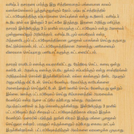
வசிஷ்டர் தசரதரை பார்த்து இது சித்திரைமாதம் மங்களமான காலம்
வனங்களெல்லாம் பூத்துக்குலுங்கும் நேரம். புஷ்ய நட்சத்திரத்தில்
பட்டாபிஷேகத்திற்கு ஏற்பாடுகளை செய்யுங்கள் என்று கூறினார். வசிஷ்டர்
கூறிய நாள் வர இன்னும் 3 நாட்களே இருந்தது. இதனை அறிந்து மகிழ்ந்த
தசரதர் இன்றிலிருந்து 3 ம் நாளில் ராமருக்கு பட்டாபிஷேகம் என்று அனைவர்
முன்னுலையிலும் அறிவித்தார். வசிஷ்டரிடமும் வாமதேவர் என்ற
அந்தணரிடமும் பட்டாபிஷேகத்திற்கான பூஜைகள் யாகங்கள் செய்து தருமாறு
கேட்டுக்கொண்டார். பட்டாபிஷேகத்திற்கான அனைத்து பணிகளையும்
விரைவாக செய்யுமாறு பணியாட்களுக்கு கட்டளையிட்டார்.
தசரதர் ராமரிடம் எனக்கு வயதாகிவிட்டது. நேற்றிரவு கெட்ட கனவு ஒன்று
கண்டேன். அதன்படி எனக்கு பெரிய துக்கம் சம்பவிக்கும் என்று சாஸ்திரங்கள்
அறிந்தவர்கள் சொல்லி இருக்கின்றார்கள். எல்லா சுகங்களும் நீண்ட ஆயுளும்
அனுபவித்து விட்டேன். செய்ய வேண்டிய தேவபித்ரு காரியங்களை
அனைத்தையும் செய்துவிட்டேன். இனி உலகில் செய்ய வேண்டியது ஒன்றும்
இல்லை. உனக்கு பட்டாபிஷேகம் செய்து சிம்மாசனத்தில் அமரவைக்க
வேண்டும் என்ற ஆசை மட்டுமே தற்போது உள்ளது. அதற்கான
ஆயத்தப்பணிகள் நடந்து கொண்டிருக்கின்றது. இன்றிலிருந்து 3 நாளில்
பட்டாபிஷேகம் நீயும் சீதையும் பட்டாபிஷேகத்திற்காக விரதம் இருக்க
வேண்டும். தரையில் படுத்துத் தூங்கி விரதம் இருந்து மங்கள பூஜைகள்
செய்துவா என்றார். பரதனும் சத்ருக்கனனும் தற்போது கைகய நாட்டில்
இருக்கின்றார்கள். பட்டாபிஷேகத்திற்குள் அவர்களை வரவழைக்க முடியாது.