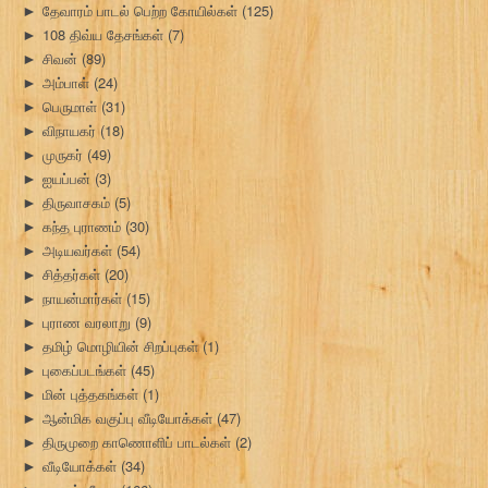
தேவாரம் பாடல் பெற்ற கோயில்கள்
(125)
►
108 திவ்ய தேசங்கள்
(7)
►
சிவன்
(89)
►
அம்பாள்
(24)
►
பெருமாள்
(31)
►
விநாயகர்
(18)
►
முருகர்
(49)
►
ஐயப்பன்
(3)
►
திருவாசகம்
(5)
►
கந்த புராணம்
(30)
►
அடியவர்கள்
(54)
►
சித்தர்கள்
(20)
►
நாயன்மார்கள்
(15)
►
புராண வரலாறு
(9)
►
தமிழ் மொழியின் சிறப்புகள்
(1)
►
புகைப்படங்கள்
(45)
►
மின் புத்தகங்கள்
(1)
►
ஆன்மிக வகுப்பு வீடியோக்கள்
(47)
►
திருமுறை காணொளிப் பாடல்கள்
(2)
►
வீடியோக்கள்
(34)
►