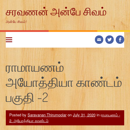
Skip
சரவணன் அன்பே சிவம்
to
content
அன்பே சிவம்!
ராமாயணம்
அயோத்தியா காண்டம்
பகுதி -2
Posted by
Saravanan Thirumoolar
on
July 31, 2020
in
ராமாயணம் -
2. அயோத்தியா காண்டம்