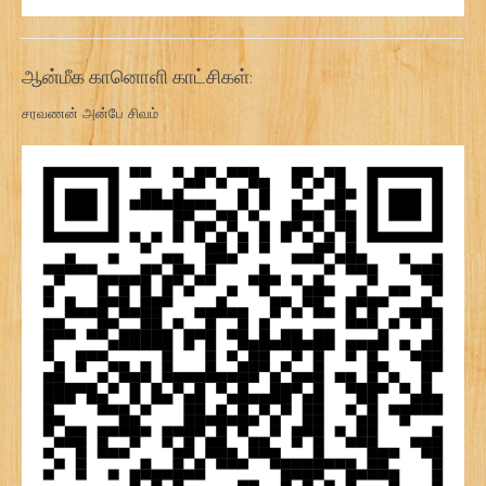
ஆன்மீக கானொளி காட்சிகள்:
சரவணன் அன்பே சிவம்