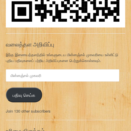
வலைத்தள அறிவிப்பு
இந்த இணையத்தளத்தில் உங்களுடைய மின்னஞ்சல் முகவரியை உள்ளிட்டு
புதிய பதிவுகளைப் பற்றிய அறிவிப்புகளை பெற்றுக்கொள்ளவும்.
மி
ன்
ன
ஞ்
பதிவு செய்க
ச
ல்
மு
Join 130 other subscribers
க
வ
ரி
உரிமை விளக்கம்