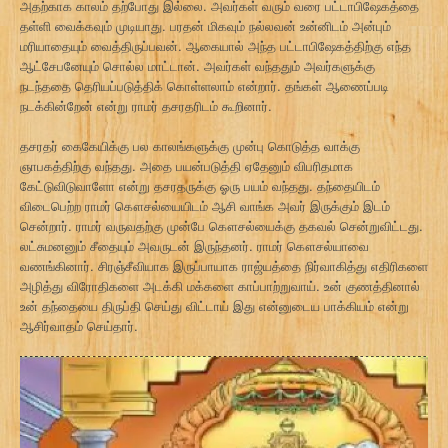
அதற்காக காலம் தற்போது இல்லை. அவர்கள் வரும் வரை பட்டாபிஷேகத்தை
தள்ளி வைக்கவும் முடியாது. பரதன் மிகவும் நல்லவன் உன்னிடம் அன்பும்
மரியாதையும் வைத்திருப்பவன். ஆகையால் அந்த பட்டாபிஷேகத்திற்கு எந்த
ஆட்சேபனேயும் சொல்ல மாட்டான். அவர்கள் வந்ததும் அவர்களுக்கு
நடந்ததை தெரியப்படுத்திக் கொள்ளலாம் என்றார். தங்கள் ஆணைப்படி
நடக்கின்றேன் என்று ராமர் தசரதரிடம் கூறினார்.
தசரதர் கைகேயிக்கு பல காலங்களுக்கு முன்பு கொடுத்த வாக்கு
ஞாபகத்திற்கு வந்தது. அதை பயன்படுத்தி ஏதேனும் விபரிதமாக
கேட்டுவிடுவாளோ என்று தசரதருக்கு ஓரு பயம் வந்தது. தந்தையிடம்
விடைபெற்ற ராமர் கௌசல்யையிடம் ஆசி வாங்க அவர் இருக்கும் இடம்
சென்றார். ராமர் வருவதற்கு முன்பே கௌசல்யைக்கு தகவல் சென்றுவிட்டது.
லட்சுமனனும் சீதையும் அவருடன் இருந்தனர். ராமர் கௌசல்யாவை
வணங்கினார். சிரஞ்சீவியாக இருப்பாயாக ராஜ்யத்தை நிர்வாகித்து எதிரிகளை
அழித்து விரோதிகளை அடக்கி மக்களை காப்பாற்றுவாய். உன் குணத்தினால்
உன் தந்தையை திருப்தி செய்து விட்டாய் இது என்னுடைய பாக்கியம் என்று
ஆசிர்வாதம் செய்தார்.