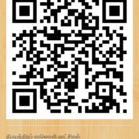
திருமந்திரம் கானொளி காட்சிகள்: