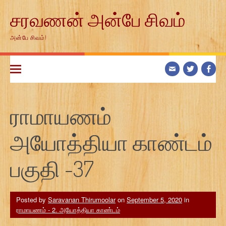
Skip
சரவணன் அன்பே சிவம்
to
content
அன்பே சிவம்!
ராமாயணம்
அயோத்தியா காண்டம்
பகுதி -37
Posted by
Saravanan Thirumoolar
on
September 5, 2020
in
ராமாயணம் - 2. அயோத்தியா காண்டம்