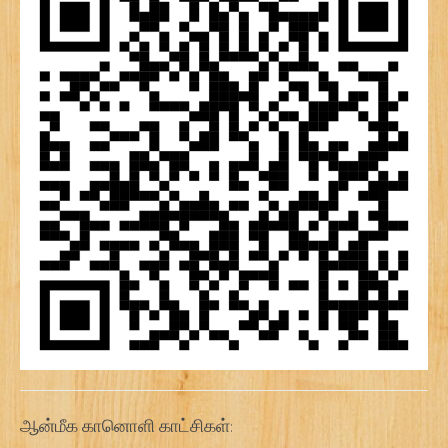
ஆன்மீக கானொளி காட்சிகள்: