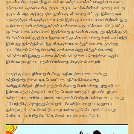
ஜாபலர் என்ற புரோகிதர் இடையில் ராமருக்கு வணக்கம் செலுத்தி பேசினார்.
தந்தையின் ஆணை என்று திரும்ப திரும்ப சொல்கின்றீர்கள். தசரதர் என்பது
ஒரு உடல். அது அழிந்து பஞ்ச பூதங்களுடன் கலந்து விட்டது. இல்லாத ஒரு
உருவத்திற்கும் உங்களுக்கும் சம்பந்தம் இருப்பது போலவே பேசுகின்றீர்கள். இது
அறியாமை. கண் எதிரே இருக்கும் சுகங்களை அனுபவிக்காமல் விட்டு விட்டு
மூடர்கள் பேசும் பேச்சு போல் இருக்கினது தாங்கள் பேசுவது. துயரத்தில் மூழ்கி
கிடக்கும் பெண் ஒருத்தி கூந்தலை வாரி முடிக்காமல் உள்ளது போல் அயோத்தி
இப்போது துக்கத்தில் கிடந்து உங்களுக்காக காத்துக் கொண்டிருக்கிறது.
பட்டாபிஷேகம் செய்து கொண்டு சுகங்களை அனுபவித்துக் கொண்டு
மகிழ்ச்சியாய் இருந்து அனைவருக்கும் மகிழ்ச்சியை கொடுங்கள் அதுவே
இப்போதைய தர்மம். பரதன் சொல்வதை கேளுங்கள் என்றார்.
ராமருக்கு அவர் இவ்வாறு பேசியது அதிருப்தியை உண்டாக்கியது.
சத்தியத்தை நீங்கள் ஒரு பொருட்டாக மதிக்கவில்லை என்று
எண்ணுகின்றேன். நீங்கள் நாத்திகம் பேசுவது போல் உள்ளது. இது சரியாக
இல்லை. சத்தியத்தை விட உயர்ந்த பொருள் உலகத்தில் இல்லவே இல்லை
என்றார் ராமர். வசிஷ்டர் ராமரை சமாதானம் செய்தார். உன்னை எப்படியாவது
அயோத்திக்கு அழைத்து சென்றுவிட வேண்டும் என்றும் பரதனுடைய
துக்கத்தை போக்க வேண்டும் என்ற எண்ணத்திலேயே அவர் அவ்வாறு
பேசினார். அவர் மீது கோபிக்க வேண்டாம் என்றார் வசிஷ்டர்.