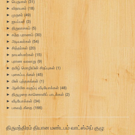
பெருமாள்
(31)
►
விநாயகர்
(18)
►
முருகர்
(49)
►
ஐயப்பன்
(3)
►
திருவாசகம்
(5)
►
கந்த புராணம்
(30)
►
அடியவர்கள்
(54)
►
சித்தர்கள்
(20)
►
நாயன்மார்கள்
(15)
►
புராண வரலாறு
(9)
►
தமிழ் மொழியின் சிறப்புகள்
(1)
►
புகைப்படங்கள்
(45)
►
மின் புத்தகங்கள்
(1)
►
ஆன்மிக வகுப்பு வீடியோக்கள்
(48)
►
திருமுறை காணொளிப் பாடல்கள்
(2)
►
வீடியோக்கள்
(34)
►
பகவத் கீதை
(166)
►
திருமந்திரம் தியான மண்டபம் வாட்ஸ்அப் குழு: