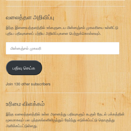
வலைத்தள அறிவிப்பு
இந்த இணையத்தளத்தில் உங்களுடைய மின்னஞ்சல் முகவரியை உள்ளிட்டு
புதிய பதிவுகளைப் பற்றிய அறிவிப்புகளை பெற்றுக்கொள்ளவும்.
மி
ன்
ன
ஞ்
பதிவு செய்க
ச
ல்
மு
Join 130 other subscribers
க
வ
ரி
உரிமை விளக்கம்
இந்த வலைத்தளத்தில் உள்ள அனைத்து பதிவுகளும் கூகுள் தேடல் பக்கத்தின்
மூலமாகவும் பல புத்தகங்களிலிருந்தும் தேர்ந்து எடுக்கப்பட்டு தொகுத்து
அளிக்கப்பட்டுள்ளது.