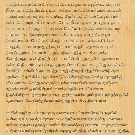
ராமருடைய உறுதியான பேச்சைக்கேட்ட பரதனும் மக்களும் பேச வார்த்தை
இல்லாமல் தவித்தார்கள். பரதன் மீண்டும் ராமரிடம் சொன்னான். தாங்கள்
ராஜ்யத்தை ஏற்க மறுத்தால் என்மேல் விழுந்த பழி தீராமல் போகும். நான்
என்ன செய்தாலும் இப்பாவத்தை போக்க இயலாது என்று வருத்தத்துடன்
சொன்னான். அதற்கு ராமர் உன்னை நீயே நிந்தித்துக்கொள்ள வேண்டாம்.
நடந்தவைகள் அனைத்தும் உன்னாலேயே நடந்தது என்று நீ எண்ண
வேண்டாம். விதியே அனைத்திற்கும் காரணம். துக்கத்தை விடு. தேவ
ராஜனுக்கு சமமான நமது தந்தையார் எனக்கு இட்ட ஆணையை நான்
நிறைவேற்றாமல் போனால் அதற்கு பதிலாக இந்த உலகமே எனக்கு
கிடைத்தாலும் நான் திருப்தி அடைய மாட்டேன். தந்தையின் ஆணையை
என்னால் நிராகரிக்க முடியாது. தந்தையின் கட்டளையை நாம் இருவரும் ஏற்க
வேண்டும். உன்னிடம் ஒப்படைத்த ராஜ்ஜியத்தை நீ ஏற்றுக்கொண்டு அரச
பதவியை நீ தாங்கியே ஆக வேண்டும். அயோத்திக்கு சென்று அரசனுக்கு
உரிய பணியை செய்து மக்களுக்கு நன்மையை செய். உனக்கு உதவியாக
சத்ருக்கணன் இருக்கின்றான். எனக்கு உதவியாக லட்சுமணன்
இருக்கின்றான். தசரதரின் நான்கு புத்திரர்களாகிய நாம் நால்வரும் தந்தையின்
ஆணையை நிறைவேற்றுவோம் என்று உறுதியுடன் கூறினார் ராமர்.
ராமரின் உறுதியையும் ராமருக்கு துணையாக லட்சுமணனேயும் பரதனின்
அன்பையும் பரதனுக்கு துணையாக சத்ருக்கணனையும் பார்த்த கௌசலை
சுமத்ரை கைகேயி மூவரும் களங்கமற்ற உள்ளத்தை கொண்ட ராஜகுமாரர்களை
பெற்றோமே என்று மகிழ்ந்தார்கள். பரதனுடன் வந்த மக்கள் கூட்டத்தில் இருந்த