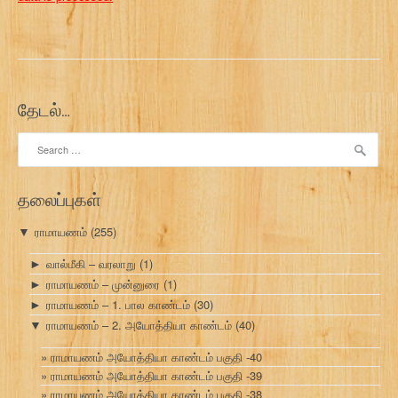
தேடல்…
Search
for:
தலைப்புகள்
ராமாயணம்
(255)
▼
வால்மீகி – வரலாறு
(1)
►
ராமாயணம் – முன்னுரை
(1)
►
ராமாயணம் – 1. பால காண்டம்
(30)
►
ராமாயணம் – 2. அயோத்தியா காண்டம்
(40)
▼
ராமாயணம் அயோத்தியா காண்டம் பகுதி -40
ராமாயணம் அயோத்தியா காண்டம் பகுதி -39
ராமாயணம் அயோத்தியா காண்டம் பகுதி -38