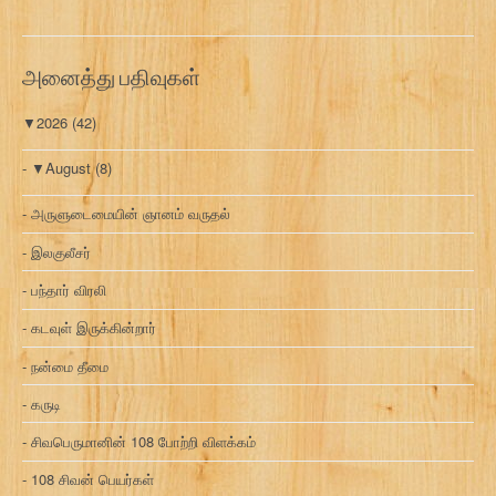
அனைத்து பதிவுகள்
▼
2026
(42)
▼
August
(8)
அருளுடைமையின் ஞானம் வருதல்
இலகுலீசர்
பந்தார் விரலி
கடவுள் இருக்கின்றார்
நன்மை தீமை
கருடி
சிவபெருமானின் 108 போற்றி விளக்கம்
108 சிவன் பெயர்கள்