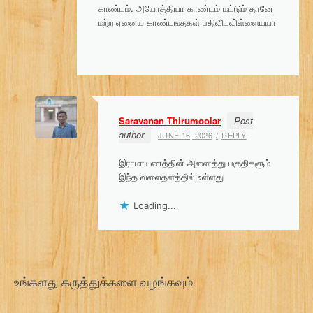
g
காண்டம். அயோத்தியா காண்டம் மட்டும் தானே
மற்ற ஏனைய காண்டஙதகள் பதிவீிடவி்ள்ளையயா
a
t
i
o
Saravanan Thirumoolar
Post
n
author
JUNE 16, 2026
REPLY
இராமாயணத்தின் அனைத்து பகுதிகளும்
இந்த வலைதளத்தில் உள்ளது
Loading...
உங்களது கருத்துக்களை வழங்கவும்