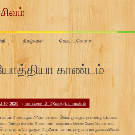
சிவம்
ற்றி…
நிகழ்வுகள்
தொடர்பு கொள்ள…
ோத்தியா காண்டம்
t 10, 2020
in
ராமாயணம் - 2. அயோத்தியா காண்டம்
் தர்மம் அனைத்தும் அறிந்த தாங்கள் இவ்வாறு கூறுவது எனக்கு வியப்பை
 பிரித்து கூறிகின்றீர்கள். ராமர் வனவாசம் செல்ல வேண்டும் என்றால்
ந்த உத்தரவு பொருந்தும். அதுவே தர்மம் காட்டிற்கு வந்தால் துக்கப்படுவேன்