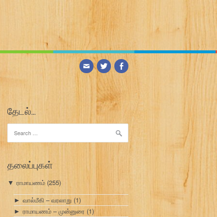
தேடல்…
Search
for:
தலைப்புகள்
ராமாயணம்
(255)
▼
வால்மீகி – வரலாறு
(1)
►
ராமாயணம் – முன்னுரை
(1)
►