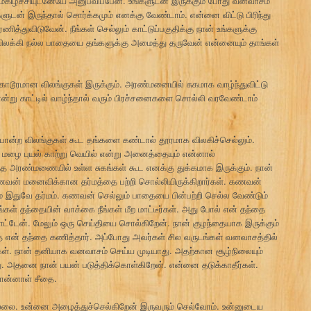
ிழ்ச்சியுடனேயே அனுபவிப்பேன். உங்களுடன் இருக்கும் போது வனவாசம்
ுடன் இருந்தால் சொர்க்கமும் எனக்கு வேண்டாம். என்னை விட்டு பிரிந்து
மரணித்துவிடுவேன். நீங்கள் செல்லும் காட்டுப்பகுதிக்கு நான் உங்களுக்கு
விலக்கி நல்ல பாதையை தங்களுக்கு அமைத்து தருவேன் என்னையும் தாங்கள்
் கொடூரமான விலங்குகள் இருக்கும். அரண்மனையில் சுகமாக வாழ்ந்துவிட்டு
 என்று காட்டில் வாழ்ந்தால் வரும் பிரச்சனைகளை சொல்லி வரவேண்டாம்
ம் போன்ற விலங்குகள் கூட தங்களை கண்டால் தூரமாக விலகிச்செல்லும்.
ம் மழை புயல் காற்று வெயில் என்று அனைத்தையும் என்னால்
இந்த அரண்மணையில் உள்ள சுகங்கள் கூட எனக்கு துக்கமாக இருக்கும். நான்
கணவன் மனைவிக்கான தர்மத்தை பற்றி சொல்லியிருக்கிறார்கள். கணவன்
் இதுவே தர்மம். கணவன் செல்லும் பாதையை பின்பற்றி செல்ல வேண்டும்
கள் தந்தையின் வாக்கை நீங்கள் மீற மாட்டீர்கள். அது போல் என் தந்தை
ாட்டேன். மேலும் ஒரு செய்தியை சொல்கிறேன். நான் குழந்தையாக இருக்கும்
என் தந்தை கணித்தார். அப்போது அவர்கள் சில வருடங்கள் வனவாசத்தில்
்கள். நான் தனியாக வனவாசம் செய்ய முடியாது. அதற்கான சூழ்நிலையும்
து. அதனை நான் பயன் படுத்திக்கொள்கிறேன். என்னை தடுக்காதீர்கள்.
சொன்னாள் சீதை.
ல்லை. உன்னை அழைத்துச்செல்கிறேன் இருவரும் செல்வோம். உன்னுடைய