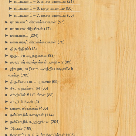
ராமாயணம் – 5. சுந்தர காண்டம்
(21)
►
ராமாயணம் – 6. யுத்த காண்டம்
(50)
►
ராமாயணம் – 7. உத்தர காண்டம்
(55)
►
ராமாயணம் கிளைக்கதைகள்
(57)
►
ராமாயண சிற்பங்கள்
(17)
►
மகாபாரதம்
(204)
►
மகாபாரதம் கிளைக்கதைகள்
(72)
►
திருமந்திரம்
(18)
►
குருநாதர் கருத்துக்கள்
(83)
►
குருநாதர் கருத்துக்கள் பகுதி – 2
(83)
►
ஜீவ நாடி வழியாக அகத்திய மாமுனிவர்
►
வாக்கு
(703)
திருவிளையாடல் புராணம்
(65)
►
சிவ வடிவங்கள் 64
(65)
►
சக்தியின் 51 பீடங்கள்
(23)
►
சக்தி பீடங்கள்
(2)
►
புராண சிற்பங்கள்
(405)
►
நன்னெறிக் கதைகள்
(114)
►
நன்னெறிக் கருத்துக்கள்
(204)
►
ஆலயம்
(189)
►
தேவாரம் பாடல் பெற்ற கோயில்கள்
(125)
►