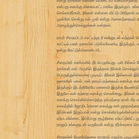
என்று தாங்கள் எண்ண வேண்டாம் வனவாசத்தை மக
என்பது எனக்கு விளையாட்டாகவே இருக்கும். உங்கள
செல்லாதீர்கள். நீங்கள் என்னை விட்டு பிரிந்தால் 
முன்னே சென்று கல் முள் என்று அனைத்தையும் 
அழைத்துச்செல்லுங்கள் என்றாள்.
ராமர் சீதையிடம் காட்டிற்கு நீ என்னுடன் வந்தால
காட்டில் மண் தரையில் படுக்கவேண்டி இருக்கும்.
என்று கேட்டுக்கொண்டார்.
சீதையின் கண்களில் நீர் பெருகியது. புலி சிங்க
தாங்கள் என் அருகில் இருந்தால் நீங்கள் சொல்லு
பொருத்துக்கொள்ள முடியும். நீங்கள் இல்லாமல் 
ஜனகரின் மகள். என் தாயும் தந்தையும் எனக்கு 
இருக்கும் இடத்திலேயே மனைவி இருக்க வேண்டும
இதுவே என் தந்தை எனக்கு சொன்னது. நீங்கள் உங்
எனக்கு சொல்லிக்கொடுத்த தர்மத்தை நான் மீற ம
காலத்தில் ஜோதிடர்களை வைத்து என் ஜாதகத்தை 
இப்பெண் இருப்பாள் என்று சொல்லியிருக்கின்றார
ஏற்படவில்லை. இப்போது சூழ்நிலை ஏற்பட்டுவிட்ட
நானும் உங்களுடன் வருவேன் என்று தீர்க்கமாக 
சீதையின் வேண்டுதலை ராமரால் மறுக்க முடியவி