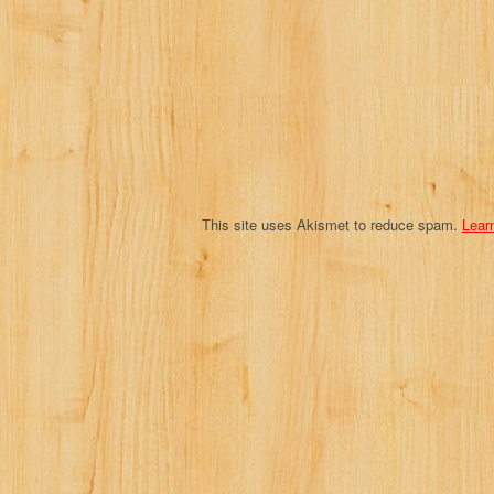
a
t
i
o
n
This site uses Akismet to reduce spam.
Lear