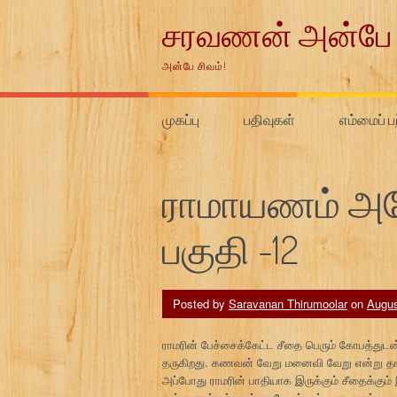
Skip
சரவணன் அன்பே 
to
content
அன்பே சிவம்!
முகப்பு
பதிவுகள்
எம்மைப் ப
ராமாயணம் அய
பகுதி -12
Posted by
Saravanan Thirumoolar
on
Augus
ராமரின் பேச்சைக்கேட்ட சீதை பெரும் கோபத்துடன
தருகிறது. கணவன் வேறு மனைவி வேறு என்று தங்கள்
அப்போது ராமரின் பாதியாக இருக்கும் சீதைக்கும் இ