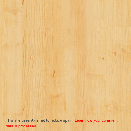
v
i
g
a
t
i
o
n
This site uses Akismet to reduce spam.
Learn how your comment
data is processed.