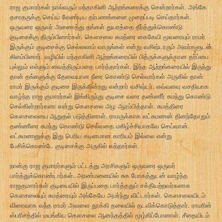
ராஜ குமாரர்கள் நால்வரும் மந்தாகினி ஆற்றங்கரைக்கு சென்றார்கள். அங்கே
தசரதருக்கு செய்ய வேண்டிய தர்பணங்களை முறைப்படி செய்தார்கள்.
ஒருவரை ஒருவர் அணைத்து தங்கள் துயரத்தை தீர்த்துக்கொண்டு
குடிசைக்கு திரும்பினார்கள். கௌசலை சுமத்ரை கைகேயி மூவரையும் ராமர்
இருக்கும் குடிசைக்கு செல்லலாம் வாருங்கள் என்று வசிஷ்டரரும் அவர்களுடன்
கிளம்பினார். வழியில் மந்தாகினி ஆற்றங்கரையில் பித்ருக்களுக்கான தர்ப்பை
புல்லும் எள்ளும் வைத்திருப்பதை பார்த்தார்கள். இந்த ஆற்றங்கரையில் இருந்து
தான் தங்களுக்கு தேவையான நீரை கொண்டு செல்வார்கள் அருகில் தான்
ராமர் இருக்கும் குடிசை இருக்கின்றது என்றார் வசிஷ்டர். எவ்வளவு வசதியாக
வாழ்ந்த ராஜ குமாரர்கள் இங்கிருந்து குடிசை வரை தண்ணீர் சுமந்து கொண்டு
செல்கின்றார்களா என்று கௌசலை அழ ஆரம்பித்தாள். சுமத்திரை
கௌசலையை ஆறுதல் படுத்தினாள். ராமருக்காக லட்சுமணன் தினந்தோறும்
தண்ணீரை சுமந்து கொண்டு செல்வதை மகிழ்ச்சியாகவே செய்வான்.
லட்சுமணனுக்கு இது பெரிய கடினமான காரியம் இல்லை என்று
பேசிக்கொண்டே குடிசைக்கு அருகில் வந்தார்கள்.
நான்கு ராஜ குமாரர்களும் பட்டத்து அரசிகளும் ஒருவரை ஒருவர்
பார்த்துக்கொண்டார்கள். அரண்மனையில் சுக போகத்துடன் வாழ்ந்த
ராஜகுமாரர்கள் குடியையில் இருப்பதை பார்த்ததும் சக்தியற்றவர்களாக
கௌசலையும் சுமத்ரையும் அங்கேயே அமர்ந்து விட்டார்கள். கௌசலையிடம்
விரைவாக வந்த ராமர் அவளை தூக்கி தலையில் தடவிக்கொடுத்தார். ராமரின்
ஸ்பரிசத்தில் மயங்கிய கௌசலை ஆனந்தத்தில் மூழ்கிப்போனாள். சீதையிடம்