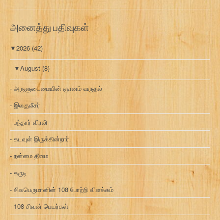
அனைத்து பதிவுகள்
▼
2026
(42)
▼
August
(8)
அருளுடைமையின் ஞானம் வருதல்
இலகுலீசர்
பந்தார் விரலி
கடவுள் இருக்கின்றார்
நன்மை தீமை
கருடி
சிவபெருமானின் 108 போற்றி விளக்கம்
108 சிவன் பெயர்கள்