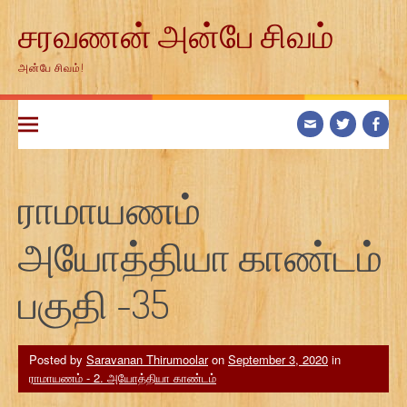
Skip
சரவணன் அன்பே சிவம்
to
content
அன்பே சிவம்!
ராமாயணம்
அயோத்தியா காண்டம்
பகுதி -35
Posted by
Saravanan Thirumoolar
on
September 3, 2020
in
ராமாயணம் - 2. அயோத்தியா காண்டம்