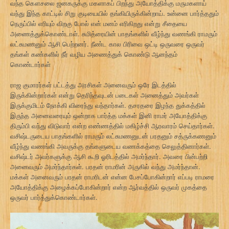
வந்த கௌசலை ஜனகருக்கு மகளாகப் பிறந்து அயோத்திக்கு மருமகளாய்
வந்து இந்த காட்டில் சிறு குடியையில் தங்கியிருக்கின்றாய். உன்னை பார்த்ததும்
நெருப்பில் எரியும் விறகு போல் என் மனம் எரிகிறது என்று சீதையை
அணைத்துக்கொண்டாள். சுமித்ரையின் பாதங்களில் வீழ்ந்து வணங்கி ராமரும்
லட்சுமணனும் ஆசி பெற்றனர். நீண்ட கால பிரிவை ஒட்டி ஒருவரை ஒருவர்
தங்கள் கண்களில் நீர் வழிய அணைத்துக் கொண்டு ஆனந்தம்
கொண்டார்கள்
ராஜ குமாரர்கள் பட்டத்து அரசிகள் அனைவரும் ஒரே இடத்தில்
இருக்கின்றார்கள் என்று தெரிந்தவுடன் படைகள் அனைத்தும் அவர்கள்
இருக்குமிடம் நோக்கி விரைந்து வந்தார்கள். தசரதரை இழந்த துக்கத்தில்
இருந்த அனைவரையும் ஒன்றாக பார்த்த மக்கள் இனி ராமர் அயோத்திக்கு
திரும்பி வந்து விடுவார் என்ற எண்ணத்தில் மகிழ்ச்சி ஆரவாரம் செய்தார்கள்.
வசிஷ்டருடைய பாதங்களில் ராமரும் லட்சுமணனுடன் பரதனும் சத்ருக்கணனும்
வீழ்ந்து வணங்கி அவருக்கு தங்களுடைய வணக்கத்தை செலுத்தினார்கள்.
வசிஷ்டர் அவர்களுக்கு ஆசி கூறி ஓரிடத்தில் அமர்ந்தார். அவரை பின்பற்றி
அனைவரும் அமர்ந்தார்கள். பரதன் ராமரின் அருகில் வந்து அமர்ந்தான்.
மக்கள் அனைவரும் பரதன் ராமரிடன் என்ன பேசப்போகின்றார் எப்படி ராமரை
அயோத்திக்கு அழைக்கப்போகின்றார் என்ற ஆர்வத்தில் ஒருவர் முகத்தை
ஒருவர் பார்த்துக்கொண்டார்கள்.