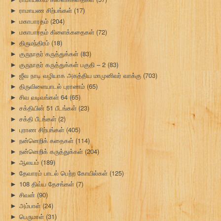
ராமாயண சிற்பங்கள்
(17)
►
மகாபாரதம்
(204)
►
மகாபாரதம் கிளைக்கதைகள்
(72)
►
திருமந்திரம்
(18)
►
குருநாதர் கருத்துக்கள்
(83)
►
குருநாதர் கருத்துக்கள் பகுதி – 2
(83)
►
ஜீவ நாடி வழியாக அகத்திய மாமுனிவர் வாக்கு
(703)
►
திருவிளையாடல் புராணம்
(65)
►
சிவ வடிவங்கள் 64
(65)
►
சக்தியின் 51 பீடங்கள்
(23)
►
சக்தி பீடங்கள்
(2)
►
புராண சிற்பங்கள்
(405)
►
நன்னெறிக் கதைகள்
(114)
►
நன்னெறிக் கருத்துக்கள்
(204)
►
ஆலயம்
(189)
►
தேவாரம் பாடல் பெற்ற கோயில்கள்
(125)
►
108 திவ்ய தேசங்கள்
(7)
►
சிவன்
(90)
►
அம்பாள்
(24)
►
பெருமாள்
(31)
►