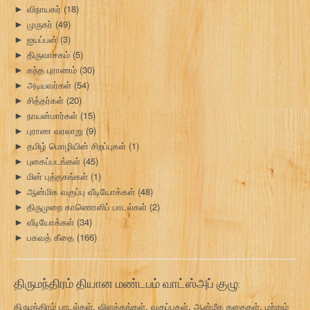
விநாயகர்
(18)
►
முருகர்
(49)
►
ஐயப்பன்
(3)
►
திருவாசகம்
(5)
►
கந்த புராணம்
(30)
►
அடியவர்கள்
(54)
►
சித்தர்கள்
(20)
►
நாயன்மார்கள்
(15)
►
புராண வரலாறு
(9)
►
தமிழ் மொழியின் சிறப்புகள்
(1)
►
புகைப்படங்கள்
(45)
►
மின் புத்தகங்கள்
(1)
►
ஆன்மிக வகுப்பு வீடியோக்கள்
(48)
►
திருமுறை காணொளிப் பாடல்கள்
(2)
►
வீடியோக்கள்
(34)
►
பகவத் கீதை
(166)
►
திருமந்திரம் தியான மண்டபம் வாட்ஸ்அப் குழு:
திருமந்திரம் பாடல்கள், விளக்கங்கள், வகுப்புகள், ஆன்மீக கதைகள், மற்றும்