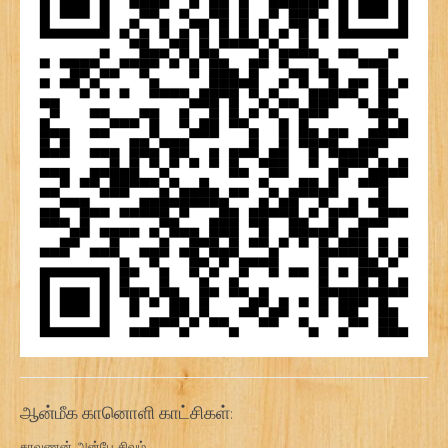
ஆன்மீக கானொளி காட்சிகள்:
சரவணன் அன்பே சிவம்