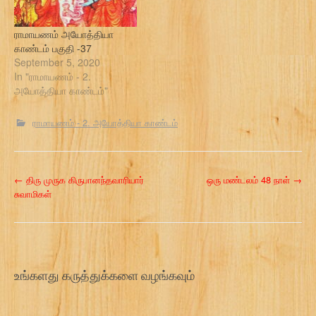
ராமாயணம் அயோத்தியா
காண்டம் பகுதி -37
September 5, 2020
In "ராமாயணம் - 2.
அயோத்தியா காண்டம்"
ராமாயணம் - 2. அயோத்தியா காண்டம்
P
←
திரு முருக கிருபானந்தவாரியார்
ஒரு மண்டலம் 48 நாள்
→
சுவாமிகள்
o
s
t
உங்களது கருத்துக்களை வழங்கவும்
n
a