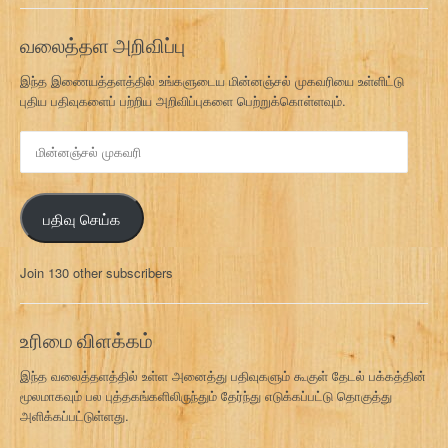
வலைத்தள அறிவிப்பு
இந்த இணையத்தளத்தில் உங்களுடைய மின்னஞ்சல் முகவரியை உள்ளிட்டு
புதிய பதிவுகளைப் பற்றிய அறிவிப்புகளை பெற்றுக்கொள்ளவும்.
மி
ன்
ன
ஞ்
பதிவு செய்க
ச
ல்
மு
Join 130 other subscribers
க
வ
ரி
உரிமை விளக்கம்
இந்த வலைத்தளத்தில் உள்ள அனைத்து பதிவுகளும் கூகுள் தேடல் பக்கத்தின்
மூலமாகவும் பல புத்தகங்களிலிருந்தும் தேர்ந்து எடுக்கப்பட்டு தொகுத்து
அளிக்கப்பட்டுள்ளது.