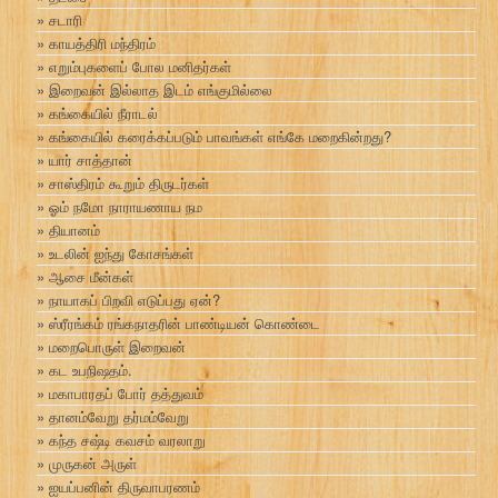
சடாரி
காயத்திரி மந்திரம்
எறும்புகளைப் போல மனிதர்கள்
இறைவன் இல்லாத இடம் எங்குமில்லை
கங்கையில் நீராடல்
கங்கையில் கரைக்கப்படும் பாவங்கள் எங்கே மறைகின்றது?
யார் சாத்தான்
சாஸ்திரம் கூறும் திருடர்கள்
ஓம் நமோ நாராயணாய நம
தியானம்
உடலின் ஐந்து கோசங்கள்
ஆசை மீன்கள்
நாயாகப் பிறவி எடுப்பது ஏன்?
ஸ்ரீரங்கம் ரங்கநாதரின் பாண்டியன் கொண்டை
மறைபொருள் இறைவன்
கட உபநிஷதம்.
மகாபாரதப் போர் தத்துவம்
தானம்வேறு தர்மம்வேறு
கந்த சஷ்டி கவசம் வரலாறு
முருகன் அருள்
ஐயப்பனின் திருவாபரணம்