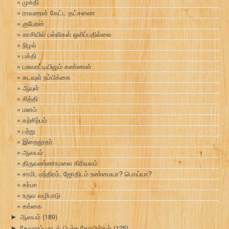
முக்தி
ராவணன் கேட்ட தட்சணை
குபேரன்
காசியில் பல்லிகள் ஒலிப்பதில்லை
நிழல்
பக்தி
பசுவரட்டியிலும் கண்ணன்
கடவுள் நம்பிக்கை
ஆயுள்
சித்தி
மனம்
கற்சிற்பம்
பற்று
இறைதூதர்
ஆலயம்
திருவண்ணாமலை கிரிவலம்
சாமி, மந்திரம், ஜோதிடம் உண்மையா? பொய்யா?
கர்மா
உருவ வழிபாடு
கங்கை
ஆலயம்
(189)
►
தேவாரம் பாடல் பெற்ற கோயில்கள்
(125)
►