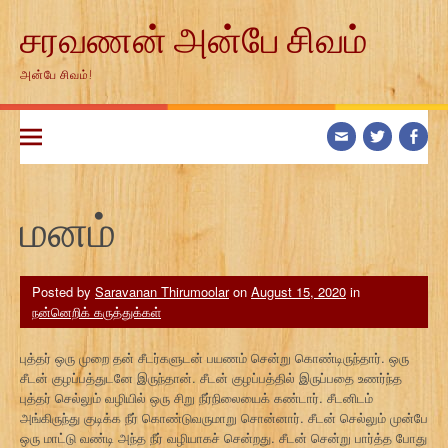
Skip
சரவணன் அன்பே சிவம்
to
content
அன்பே சிவம்!
மனம்
Posted by
Saravanan Thirumoolar
on
August 15, 2020
in
நன்னெறிக் கருத்துக்கள்
புத்தர் ஒரு முறை தன் சீடர்களுடன் பயணம் சென்று கொண்டிருந்தார். ஒரு
சீடன் குழப்பத்துடனே இருந்தான். சீடன் குழப்பத்தில் இருப்பதை உணர்ந்த
புத்தர் செல்லும் வழியில் ஒரு சிறு நீர்நிலையைக் கண்டார். சீடனிடம்
அங்கிருந்து குடிக்க நீர் கொண்டுவருமாறு சொன்னார். சீடன் செல்லும் முன்பே
ஒரு மாட்டு வண்டி அந்த நீர் வழியாகச் சென்றது. சீடன் சென்று பார்த்த போது