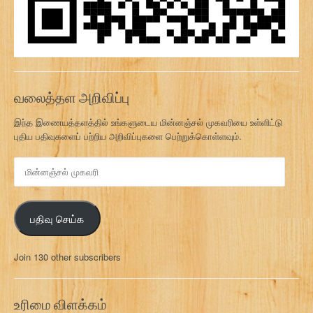
வலைத்தள அறிவிப்பு
இந்த இணையத்தளத்தில் உங்களுடைய மின்னஞ்சல் முகவரியை உள்ளிட்டு
புதிய பதிவுகளைப் பற்றிய அறிவிப்புகளை பெற்றுக்கொள்ளவும்.
மி
ன்
ன
ஞ்
பதிவு செய்க
ச
ல்
மு
Join 130 other subscribers
க
வ
ரி
உரிமை விளக்கம்