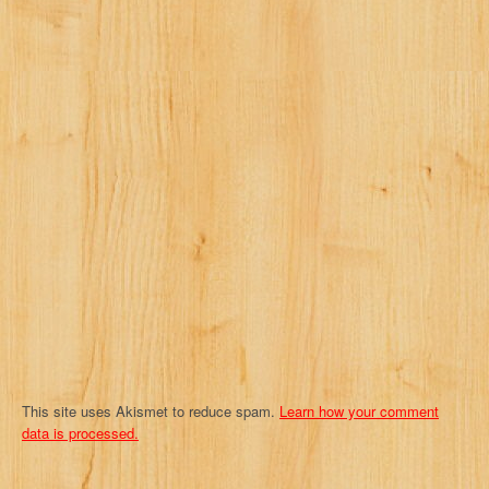
i
g
a
t
i
o
n
This site uses Akismet to reduce spam.
Learn how your comment
data is processed.