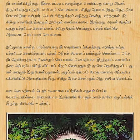
நீர் கலங்கியிருந்தது. இதை எப்படி புத்தருக்குக் கொடுப்பது என்று அவன்
திரும்பி வந்து புத்தரிடம் விவரம் சொன்னான். சிறிது நேரம் கழித்து அந்த நீரை
கொண்டுவா என்றார். அவன் சிறிது நேரம் கழித்து சென்று பார்த்தான். நீர்
சிறிது தெளிந்திருந்தாலும் இன்னும் கலங்கலாகவே இருந்தது. அவன் திரும்பி
வந்து புத்தரிடம் சொன்னான். சிறிது நேரம் சென்றது. புத்தர் மீண்டும்
அவனைப் போய் வரச் சொன்னார்.
இம்முறை சென்று பார்த்தபோது நீர் தெளிவடைந்திருந்தது. எடுத்து வந்து
புத்தரிடம் கொடுத்தான். புத்தர் அந்தச் சீடனைப் பார்த்துச் சொன்னார் அந்த
நீர் தெளிவதற்காக நீ ஒன்றும் செய்யாமல் அமைதியாக இருந்தாய். கலங்கிய
நீரை அப்படியே விட்டு விட்டாய். நேரம் சென்றதும் நீர் தானே தெளிந்து விட்டது.
உன் மனமும் இது போன்றதுதான். குழப்பம் ஏற்படும் போது மனதை அப்படியே
விட்டுவிட்டு அமைதியாக இரு. சிறிது நேரம் சென்றதும் அது தானே தெளியும்.
மன அமைதியைப் பெறக் கடினமாக பயிற்சிகள் எதுவும் செய்ய
வேண்டியதில்லை. அமைதியாக இருந்தாலே போதும் மனம் தானே குழப்பத்தில்
இருந்து விடுபடும் – புத்தர்.