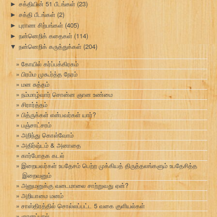
சக்தியின் 51 பீடங்கள்
(23)
►
சக்தி பீடங்கள்
(2)
►
புராண சிற்பங்கள்
(405)
►
நன்னெறிக் கதைகள்
(114)
►
நன்னெறிக் கருத்துக்கள்
(204)
▼
கோயில் கர்ப்பக்கிரகம்
பிரம்ம முகூர்த்த நேரம்
மன சுத்தம்
நம்மாழ்வார் சொன்ன ஞான உண்மை
சிரார்த்தம்
பித்ருக்கள் என்பவர்கள் யார்?
பஞ்சாட்சரம்
அறிந்து கொள்வோம்
அதிர்ஷ்டம் & அனாதை
கார்போதக கடல்
இறையவர்கள் உபதேசம் பெற்ற முக்கியத் திருத்தலங்களும் உபதேசித்த
இறைவனும்
அனுமனுக்கு வடைமாலை சாற்றுவது ஏன்?
அறியாமை மனம்
சாஸ்திரத்தில் சொல்லப்பட்ட 5 வகை குளியல்கள்
ஞானப்பால்