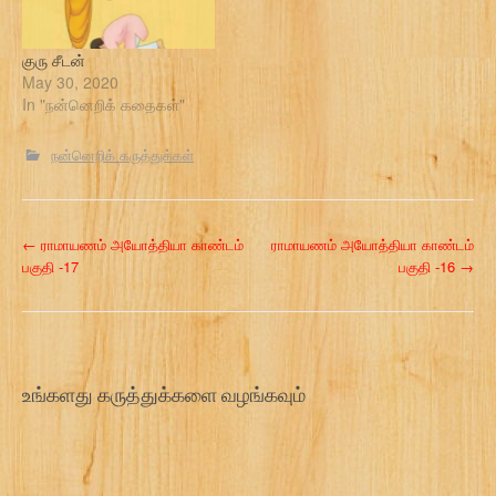
குரு சீடன்
May 30, 2020
In "நன்னெறிக் கதைகள்"
நன்னெறிக் கருத்துக்கள்
P
←
ராமாயணம் அயோத்தியா காண்டம்
ராமாயணம் அயோத்தியா காண்டம்
பகுதி -17
பகுதி -16
→
o
s
t
உங்களது கருத்துக்களை வழங்கவும்
n
a
v