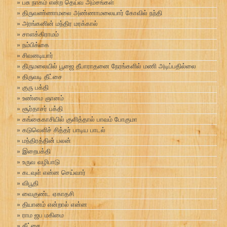
பசு நாகம் என்ற தெய்வ அம்சங்கள்
திருவண்ணாமலை அண்ணாமலையார் கோவில் நந்தி
அரங்கனின் மந்திர மரக்கால்
சாளக்கிராமம்
நம்பிக்கை
சிவனடியார்
திருமலையில் பூஜை தீபாராதனை நேரங்களில் மணி அடிப்பதில்லை
திருவடி தீட்சை
குரு பக்தி
உண்மை ஞானம்
சூர்தாசர் பக்தி
கங்கைகாசியில் குளித்தால் பாவம் போகுமா
கடுவெளிச் சித்தர் பாடிய பாடல்
மந்திரத்தின் பலன்
இறைபக்தி
உருவ வழிபாடு
கடவுள் என்ன செய்வார்
விபூதி
வைகுண்ட ஏகாதசி
தியானம் என்றால் என்ன
ராம ஜப மகிமை
தீட்சை