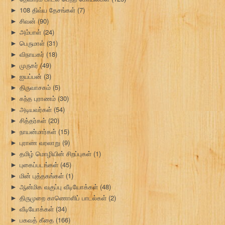
108 திவ்ய தேசங்கள்
(7)
►
சிவன்
(90)
►
அம்பாள்
(24)
►
பெருமாள்
(31)
►
விநாயகர்
(18)
►
முருகர்
(49)
►
ஐயப்பன்
(3)
►
திருவாசகம்
(5)
►
கந்த புராணம்
(30)
►
அடியவர்கள்
(54)
►
சித்தர்கள்
(20)
►
நாயன்மார்கள்
(15)
►
புராண வரலாறு
(9)
►
தமிழ் மொழியின் சிறப்புகள்
(1)
►
புகைப்படங்கள்
(45)
►
மின் புத்தகங்கள்
(1)
►
ஆன்மிக வகுப்பு வீடியோக்கள்
(48)
►
திருமுறை காணொளிப் பாடல்கள்
(2)
►
வீடியோக்கள்
(34)
►
பகவத் கீதை
(166)
►