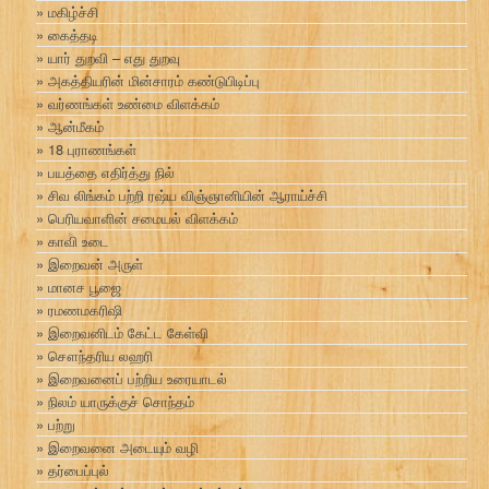
மகிழ்ச்சி
கைத்தடி
யார் துறவி – எது துறவு
அகத்தியரின் மின்சாரம் கண்டுபிடிப்பு
வர்ணங்கள் உண்மை விளக்கம்
ஆன்மீகம்
18 புராணங்கள்
பயத்தை எதிர்த்து நில்
சிவ லிங்கம் பற்றி ரஷ்ய விஞ்ஞானியின் ஆராய்ச்சி
பெரியவாளின் சமையல் விளக்கம்
காவி உடை
இறைவன் அருள்
மானச பூஜை
ரமணமகரிஷி
இறைவனிடம் கேட்ட கேள்வி
சௌந்தரிய லஹரி
இறைவனைப் பற்றிய உரையாடல்
நிலம் யாருக்குச் சொந்தம்
பற்று
இறைவனை அடையும் வழி
தர்பைப்புல்