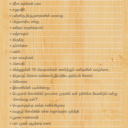
தீர்க சுமங்கலி பவா
சதுரகிரி
பன்னிரு திருமுறைகளின் வரலாறு
பாஞ்சசன்ய சங்கு
லலிதா சஹஸ்ரநாமம்
வஜ்ராயுதம்
திருநீறு
நம்பிக்கை
மனம்
தச வாயுக்கள்
அமைதி
விஷ்ணுவின் 10 அவதாரங்கள் உணர்த்தும் மனிதனின் வாழ்க்கை.
திருவருட்பிரகாச வள்ளலார் இயற்றிய குடும்பக் கோரம்
அரோகரா
இராணியின் படிக்கிணறு
பெருமாள் கோவிலில் தாயாரை முதலில் ஏன் தரிசிக்க வேண்டும் என்று
சொல்வது ஏன்?
பெருமாளுக்கு உகந்த சனிக்கிழமை
வழுவூர் கோவிலில் உள்ள கஜசம்ஹார மூர்த்தி
பூரண சரணாகதி
பரா முதல் குழந்தை வரை