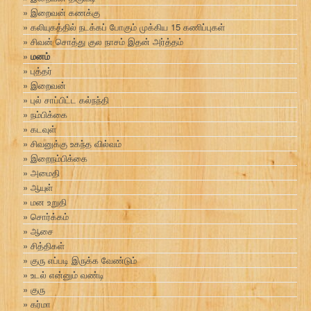
இறைவன் கணக்கு
கலியுகத்தில் நடக்கப் போகும் முக்கிய 15 கணிப்புகள்
சிவன் சொத்து குல நாசம் இதன் அர்த்தம்
மனம்
புத்தர்
இறைவன்
புல் சாப்பிட்ட கல்நந்தி
நம்பிக்கை
கடவுள்
சிவனுக்கு உகந்த வில்வம்
இறைநம்பிக்கை
அமைதி
ஆயுள்
மன உறுதி
சொர்க்கம்
ஆசை
சித்திகள்
குரு எப்படி இருக்க வேண்டும்
உடல் என்னும் வண்டி
குரு
கர்மா