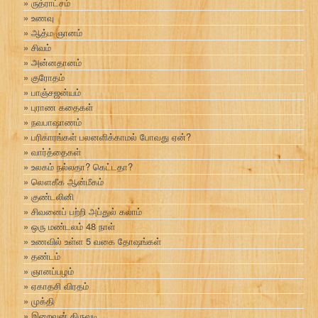
ருத்ராட்சம்
உணவு
ஆத்ம ஞானம்
சிவம்
அன்னதானம்
குரோதம்
பாஞ்சஜன்யம்
புராண கதைகள்
நவபாஷாணம்
பரிகாரங்கள் பலனளிக்காமல் போவது ஏன்?
வார்த்தைகள்
உலகம் நல்லதா? கெட்டதா?
லௌகீக ஆன்மீகம்
குண்டலினி
சிவனைப் பற்றி அப்துல் கலாம்
ஒரு மண்டலம் 48 நாள்
உணவில் உள்ள 5 வகை தோஷங்கள்
தண்டம்
ஞானப்பழம்
ஏகாதசி விரதம்
முக்தி
இறைவன் திருவடி