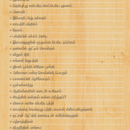
தெரியாது என்பதே மிகப்பெரிய ஞானம்.
அமைதி
இல்லறம் அது நல்லறம்
காயத்ரி மந்திரம்
தேகம்
பக்தியின் உச்சம் அன்பு
இராமானுஜரின் குருவான பெரிய நம்பிகள்
தலையில் குட்டிக் கொள்தல்
விதுரர் நீதி
சங்கரர் ஜெயந்தி
ஜீவன் முக்தி விதேக முக்தி
அரோகரா என்ற சொல்லின் பொருள்
யானையின் ஆசிர்வாதம்
மூச்சுக்காற்று
ஆதிசங்கரரின் கடைசி உபதேசம்
சிரஞ்சீவி என்றால் என்ன அர்த்தம்?
வினாச காலே விபரீத புத்தி
காமத்தை வெல்வது பற்றி பகவான் ஸ்ரீராமகிருஷ்ணர்
தட்சன் ஆட்டுத் தலையுடன் உயிர்த்தெழுதல்
பஞ்சநந்திகள்
திருநீற்றின் மகிமை