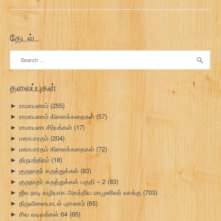
தேடல்…
Search
for:
தலைப்புகள்
ராமாயணம்
(255)
►
ராமாயணம் கிளைக்கதைகள்
(57)
►
ராமாயண சிற்பங்கள்
(17)
►
மகாபாரதம்
(204)
►
மகாபாரதம் கிளைக்கதைகள்
(72)
►
திருமந்திரம்
(18)
►
குருநாதர் கருத்துக்கள்
(83)
►
குருநாதர் கருத்துக்கள் பகுதி – 2
(83)
►
ஜீவ நாடி வழியாக அகத்திய மாமுனிவர் வாக்கு
(703)
►
திருவிளையாடல் புராணம்
(65)
►
சிவ வடிவங்கள் 64
(65)
►