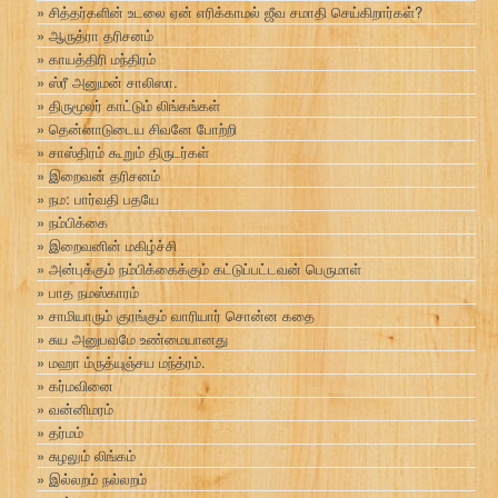
சித்தர்களின் உடலை ஏன் எரிக்காமல் ஜீவ சமாதி செய்கிறார்கள்?
ஆருத்ரா தரிசனம்
காயத்திரி மந்திரம்
ஸ்ரீ அனுமன் சாலிஸா.
திருமூலர் காட்டும் லிங்கங்கள்
தென்னாடுடைய சிவனே போற்றி
சாஸ்திரம் கூறும் திருடர்கள்
இறைவன் தரிசனம்
நம: பார்வதி பதயே
நம்பிக்கை
இறைவனின் மகிழ்ச்சி
அன்புக்கும் நம்பிக்கைக்கும் கட்டுப்பட்டவன் பெருமாள்
பாத நமஸ்காரம்
சாமியாரும் குரங்கும் வாரியார் சொன்ன கதை
சுய அனுபவமே உண்மையானது
மஹா ம்ருத்யுஞ்சய மந்த்ரம்.
கர்மவினை
வன்னிமரம்
தர்மம்
சுழலும் லிங்கம்
இல்லறம் நல்லறம்