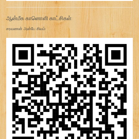
ஆன்மீக கானொளி காட்சிகள்:
சரவணன் அன்பே சிவம்