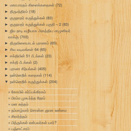
மகாபாரதம் கிளைக்கதைகள்
(72)
►
திருமந்திரம்
(18)
►
குருநாதர் கருத்துக்கள்
(83)
►
குருநாதர் கருத்துக்கள் பகுதி – 2
(83)
►
ஜீவ நாடி வழியாக அகத்திய மாமுனிவர்
►
வாக்கு
(703)
திருவிளையாடல் புராணம்
(65)
►
சிவ வடிவங்கள் 64
(65)
►
சக்தியின் 51 பீடங்கள்
(23)
►
சக்தி பீடங்கள்
(2)
►
புராண சிற்பங்கள்
(405)
►
நன்னெறிக் கதைகள்
(114)
►
நன்னெறிக் கருத்துக்கள்
(204)
▼
கோயில் கர்ப்பக்கிரகம்
பிரம்ம முகூர்த்த நேரம்
மன சுத்தம்
நம்மாழ்வார் சொன்ன ஞான உண்மை
சிரார்த்தம்
பித்ருக்கள் என்பவர்கள் யார்?
பஞ்சாட்சரம்