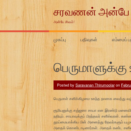
Skip
சரவணன் அன்பே 
to
content
அன்பே சிவம்!
முகப்பு
பதிவுகள்
எம்மைப் ப
பெருமாளுக்கு
Posted by
Saravanan Thirumoolar
on
Febru
பெருமாள் சனிக்கிழமை உகந்த நாளாக வைத்து வழிப
சூரியனுக்கு சஞ்ஜனா சாயா என இரண்டு மனைவிகள்.
நதியும். சாயாவுக்குப் பிறந்தவர் சனீஸ்வரன்.
தூய்மையாக்கிய பின் அனைத்து தேவர்களும் யம
அதைக் கொண்டாடினார்கள். அதைக் கண்ட சனீ