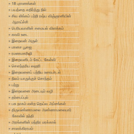
18 புராணங்கள்
பயத்தை எதிர்த்து நில்
சிவ லிங்கம் பற்றி ரஷ்ய விஞ்ஞானியின்
ஆராய்ச்சி
பெரியவாளின் சமையல் விளக்கம்
காவி உடை
இறைவன் அருள்
மானச பூஜை
ரமணமகரிஷி
இறைவனிடம் கேட்ட கேள்வி
சௌந்தரிய லஹரி
இறைவனைப் பற்றிய உரையாடல்
நிலம் யாருக்குச் சொந்தம்
பற்று
இறைவனை அடையும் வழி
தர்பைப்புல்
பசு நாகம் என்ற தெய்வ அம்சங்கள்
திருவண்ணாமலை அண்ணாமலையார்
கோவில் நந்தி
அரங்கனின் மந்திர மரக்கால்
சாளக்கிராமம்