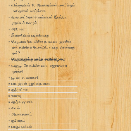
விஷ்ணுவின் 10 அவதாரங்கள் உணர்த்தும்
மனிதனின் வாழ்க்கை.
திருவருட்பிரகாச வள்ளலார் இயற்றிய
குடும்பக் கோரம்
அரோகரா
இராணியின் படிக்கிணறு
பெருமாள் கோவிலில் தாயாரை முதலில்
ஏன் தரிசிக்க வேண்டும் என்று சொல்வது
ஏன்?
பெருமாளுக்கு உகந்த சனிக்கிழமை
வழுவூர் கோவிலில் உள்ள கஜசம்ஹார
மூர்த்தி
பூரண சரணாகதி
பரா முதல் குழந்தை வரை
ருத்ராட்சம்
உணவு
ஆத்ம ஞானம்
சிவம்
அன்னதானம்
குரோதம்
பாஞ்சஜன்யம்