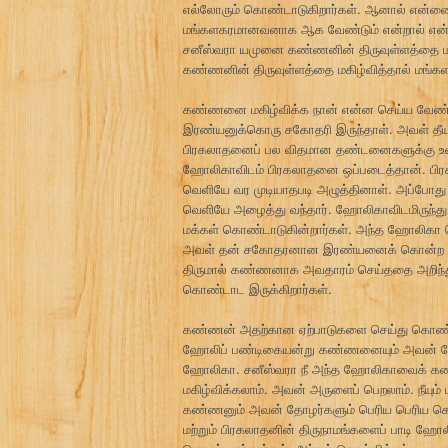
எல்லோரும் கொண்டாடுகிறார்கள். ஆனால் என்னை
மங்களகரமானவனாக ஆக வேண்டும் என்றால் என்ன 
சனீஸ்வரா யமுனை கண்ணனின் திருவுள்ளத்தை மகி
கண்ணனின் திருவுள்ளத்தை மகிழ்வித்தால் மங்களம
கண்ணனை மகிழ்விக்க நான் என்ன செய்ய வேண்டும
இரண்யனுக்கொரு சகோதரி இருந்தாள். அவள் தீயால்
பிரகலாதனைப் பல விதமான தண்டனைகளுக்கு உள்ள
ஹோலிகாவிடம் பிரகலாதனை ஒப்படைத்தான். பிரக
வெளியே வர முடியாதபடி அழுத்தினாள். அப்போது ந
வெளியே அழைத்து வந்தார். ஹோலிகாவிடமிருந்த
மக்கள் கொண்டாடுகின்றார்கள். அந்த ஹோலிகா பெ
அவள் தன் சகோதரனான இரண்யனைக் கொன்ற நரசிம்
திருமால் கண்ணனாக அவதாரம் செய்ததை அறிந்து
கொண்டாட இருக்கிறார்கள்.
கண்ணன் அதற்கான ஏற்பாடுகளை செய்து கொண்டி
ஹோலிப் பண்டிகையன்று கண்ணனையும் அவன் தோழர்களை
ஹோலிகா. சனீஸ்வரா நீ அந்த ஹோலிகாவைக் கண்ட
மகிழ்விக்கலாம். அவன் அருளைப் பெறலாம். நீயு
கண்ணனும் அவன் தோழர்களும் பெரிய பெரிய கொள
மற்றும் பிரகலாதனின் திருநாமங்களைப் பாடி ஹ