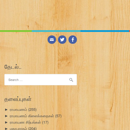
தேடல்…
Search
for:
தலைப்புகள்
ராமாயணம்
(255)
►
ராமாயணம் கிளைக்கதைகள்
(57)
►
ராமாயண சிற்பங்கள்
(17)
►
மகாபாரதம்
(204)
►