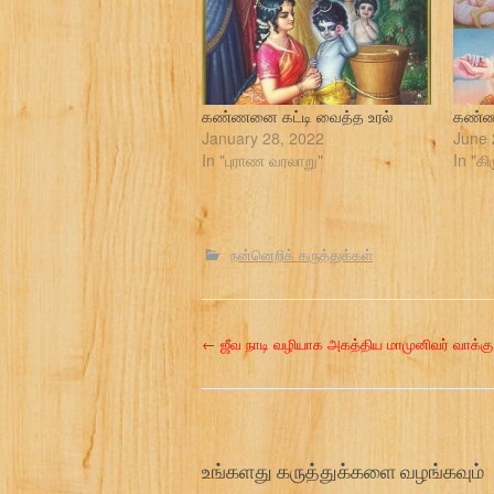
கண்ணனை கட்டி வைத்த உரல்
கண்ண
January 28, 2022
June 
In "புராண வரலாறு"
In "கி
நன்னெறிக் கருத்துக்கள்
P
←
ஜீவ நாடி வழியாக அகத்திய மாமுனிவர் வாக்கு
o
s
உங்களது கருத்துக்களை வழங்கவும்