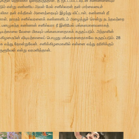
்குள் ஹோலிகா ஒளிந்திருந்தாள். தீ மூட்டப்பட்டவுடன் கண்ணனையும்
டும் என்று எண்ணிய அவள் மேல் சனீஸ்வரன் தன் பார்வையைச்
ிகா தன் சக்திகள் அனைத்தையும் இழந்து விட்டாள். கண்ணன் தீ
லானாள். நாரதர் சனீஸ்வரனைக் கண்ணனிடம் அழைத்துச் சென்று நடந்தவற்றை
்கு மனமுகந்த கண்ணன் சனீஸ்வரா நீ இனிமேல் மங்களமானவனாகத்
டியற்காலை வேளை மிகவும் மங்களமானதாகக் கருதப்படும். அந்நாளின்
க்கிழமையின் விடியற்காலைப் பொழுது மங்களமானதாகவே கருதப்படும். 28
ாக வந்து தோன்றுவேன். சனிக்கிழமைகளில் என்னை வந்து தரிசிக்கும்
ருளுவேன் என்று வரமளித்தான்.