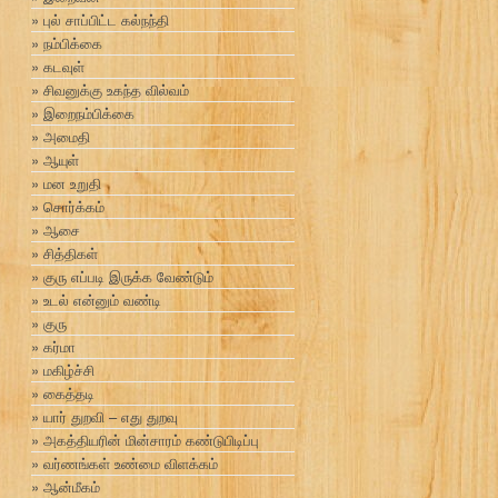
புல் சாப்பிட்ட கல்நந்தி
நம்பிக்கை
கடவுள்
சிவனுக்கு உகந்த வில்வம்
இறைநம்பிக்கை
அமைதி
ஆயுள்
மன உறுதி
சொர்க்கம்
ஆசை
சித்திகள்
குரு எப்படி இருக்க வேண்டும்
உடல் என்னும் வண்டி
குரு
கர்மா
மகிழ்ச்சி
கைத்தடி
யார் துறவி – எது துறவு
அகத்தியரின் மின்சாரம் கண்டுபிடிப்பு
வர்ணங்கள் உண்மை விளக்கம்
ஆன்மீகம்