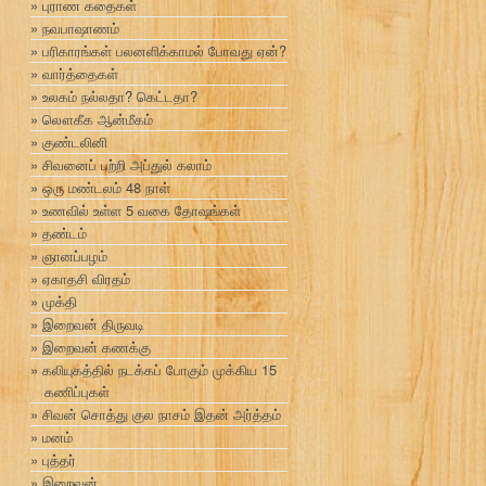
புராண கதைகள்
நவபாஷாணம்
பரிகாரங்கள் பலனளிக்காமல் போவது ஏன்?
வார்த்தைகள்
உலகம் நல்லதா? கெட்டதா?
லௌகீக ஆன்மீகம்
குண்டலினி
சிவனைப் பற்றி அப்துல் கலாம்
ஒரு மண்டலம் 48 நாள்
உணவில் உள்ள 5 வகை தோஷங்கள்
தண்டம்
ஞானப்பழம்
ஏகாதசி விரதம்
முக்தி
இறைவன் திருவடி
இறைவன் கணக்கு
கலியுகத்தில் நடக்கப் போகும் முக்கிய 15
கணிப்புகள்
சிவன் சொத்து குல நாசம் இதன் அர்த்தம்
மனம்
புத்தர்
இறைவன்