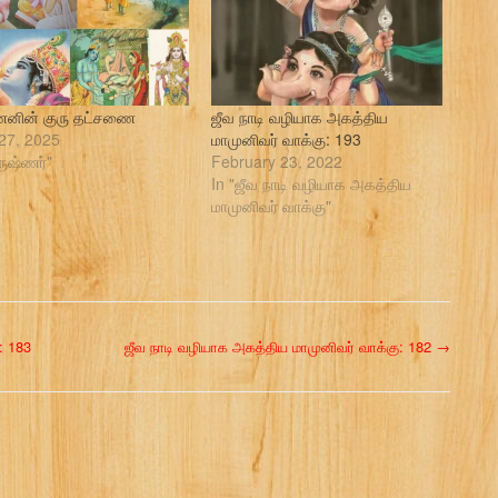
னின் குரு தட்சணை
ஜீவ நாடி வழியாக அகத்திய
27, 2025
மாமுனிவர் வாக்கு: 193
ருஷ்ணர்"
February 23, 2022
In "ஜீவ நாடி வழியாக அகத்திய
மாமுனிவர் வாக்கு"
: 183
ஜீவ நாடி வழியாக அகத்திய மாமுனிவர் வாக்கு: 182
→