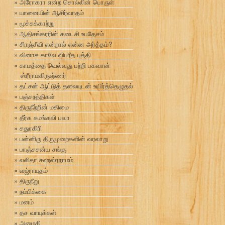
அரோகரா என்ற சொல்லின் பொருள்
யானையின் ஆசிர்வாதம்
மூச்சுக்காற்று
ஆதிசங்கரரின் கடைசி உபதேசம்
சிரஞ்சீவி என்றால் என்ன அர்த்தம்?
வினாச காலே விபரீத புத்தி
காமத்தை வெல்வது பற்றி பகவான்
ஸ்ரீராமகிருஷ்ணர்
தட்சன் ஆட்டுத் தலையுடன் உயிர்த்தெழுதல்
பஞ்சநந்திகள்
திருநீற்றின் மகிமை
தீர்க சுமங்கலி பவா
சதுரகிரி
பன்னிரு திருமுறைகளின் வரலாறு
பாஞ்சசன்ய சங்கு
லலிதா சஹஸ்ரநாமம்
வஜ்ராயுதம்
திருநீறு
நம்பிக்கை
மனம்
தச வாயுக்கள்
அமைதி