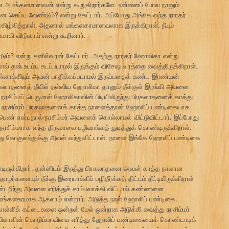
 அமங்களமானவன் என்று கூறுகிறார்களே. உன்னைப் போல நானும்
செய்ய வேண்டும்? என்று கேட்டார். அப்போது அங்கே வந்த நாரதர்
ழ்வித்தாள். அதனால் மங்களகரமானவளாக இருக்கிறாள். நீயும்
ாகி விடுவாய் என்று கூறினார்.
்? என்று சனீஸ்வரன் கேட்டார். அதற்கு நாரதர் ஹோலிகா என்று
 தன் உடம்பு சுடப்படாமல் இருக்கும் விசேஷ வரத்தை வைத்திருக்கிறாள்.
ாக்கியும் அவன் பாதிக்கப்படாமல் இருப்பதைக் கண்ட இரண்யன்
லாதனைத் தீயில் தள்ளிய ஹோலிகா தானும் தீக்குள் இறங்கி அவனை
ரசிம்மப் பெருமாள் ஹோலிகாவின் பிடியிலிருந்து பிரகலாதனைக் காத்து
ு நரசிம்மர் பிரகலாதனைக் காத்த நாளைத்தான் ஹோலிப் பண்டிகையாக
ண் என்பதால் நரசிம்மர் அவளைக் கொல்லாமல் விட்டுவிட்டார். இப்போது
மராக வந்த திருமாலை பழிவாங்கத் துடித்துக் கொண்டிருக்கிறாள்.
 கோகுலத்துக்கு அவள் வந்துவிட்டாள். நாளை இங்கே ஹோலிப் பண்டிகை
ருக்கிறார். தன்னிடம் இருந்து பிரகலாதனை அவன் காத்த நாளான
யும் தீக்கு இரையாக்கிப் பழிதீர்க்கத் திட்டம் தீட்டியிருக்கிறாள்
றிந்து அவளை எரித்துச் சாம்பலாக்கி விட்டால் கண்ணனை
ம் மங்களகரமாக ஆகலாம் என்றார். அடுத்த நாள் ஹோலிப் பண்டிகை.
்ளிக் கட்டைகளை ஒன்றன் மேல் ஒன்றாக அடுக்கி வைத்து நரசிம்மர்
ோலிகாவின் கொடும்பாவியை எரித்து ஹோலிப் பண்டிகையைக் கொண்டாடிக்