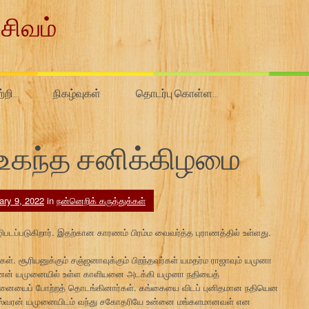
சிவம்
ற்றி…
நிகழ்வுகள்
தொடர்பு கொள்ள…
 உகந்த சனிக்கிழமை
ary 9, 2022
in
நன்னெறிக் கருத்துக்கள்
டப்படுகிறார். இதற்கான காரணம் பிரம்ம வைவர்த்த புராணத்தில் உள்ளது.
 சூரியனுக்கும் சஞ்ஜனாவுக்கும் பிறந்தவர்கள் யமதர்ம ராஜாவும் யமுனா
 கண்ணன் யமுனையில் உள்ள காளியனை அடக்கி யமுனா நதியைத்
ுனையைப் போற்றத் தொடங்கினார்கள். கங்கையை விடப் புனிதமான நதியென
ஸ்வரன் யமுனையிடம் வந்து சகோதரியே உன்னை மங்களமானவள் என