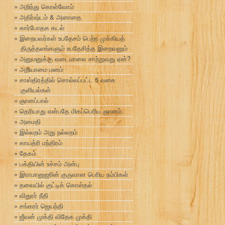
அறிந்து கொள்வோம்
அதிர்ஷ்டம் & அனாதை
கார்போதக கடல்
இறையவர்கள் உபதேசம் பெற்ற முக்கியத்
திருத்தலங்களும் உபதேசித்த இறைவனும்
அனுமனுக்கு வடைமாலை சாற்றுவது ஏன்?
அறியாமை மனம்
சாஸ்திரத்தில் சொல்லப்பட்ட 5 வகை
குளியல்கள்
ஞானப்பால்
தெரியாது என்பதே மிகப்பெரிய ஞானம்.
அமைதி
இல்லறம் அது நல்லறம்
காயத்ரி மந்திரம்
தேகம்
பக்தியின் உச்சம் அன்பு
இராமானுஜரின் குருவான பெரிய நம்பிகள்
தலையில் குட்டிக் கொள்தல்
விதுரர் நீதி
சங்கரர் ஜெயந்தி
ஜீவன் முக்தி விதேக முக்தி