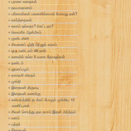
புராண கதைகள்
நவபாஷாணம்
பரிகாரங்கள் பலனளிக்காமல் போவது ஏன்?
வார்த்தைகள்
உலகம் நல்லதா? கெட்டதா?
லௌகீக ஆன்மீகம்
குண்டலினி
சிவனைப் பற்றி அப்துல் கலாம்
ஒரு மண்டலம் 48 நாள்
உணவில் உள்ள 5 வகை தோஷங்கள்
தண்டம்
ஞானப்பழம்
ஏகாதசி விரதம்
முக்தி
இறைவன் திருவடி
இறைவன் கணக்கு
கலியுகத்தில் நடக்கப் போகும் முக்கிய 15
கணிப்புகள்
சிவன் சொத்து குல நாசம் இதன் அர்த்தம்
மனம்
புத்தர்
இறைவன்