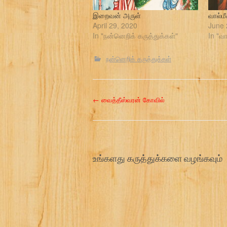
இறைவன் அருள்
வால்ம
April 29, 2020
June 
In "நன்னெறிக் கருத்துக்கள்"
In "வா
நன்னெறிக் கருத்துக்கள்
P
←
வைத்தீஸ்வரன் கோவில்
o
s
உங்களது கருத்துக்களை வழங்கவும்
t
n
a