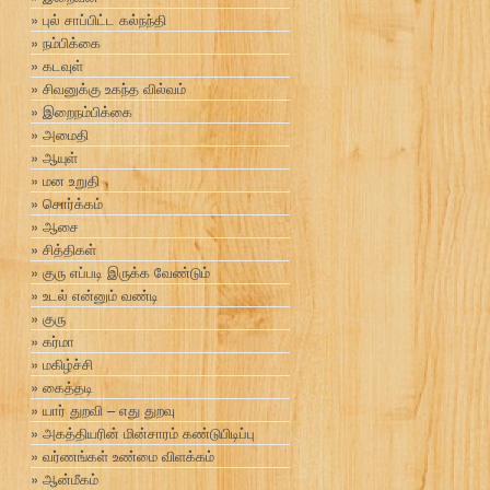
புல் சாப்பிட்ட கல்நந்தி
நம்பிக்கை
கடவுள்
சிவனுக்கு உகந்த வில்வம்
இறைநம்பிக்கை
அமைதி
ஆயுள்
மன உறுதி
சொர்க்கம்
ஆசை
சித்திகள்
குரு எப்படி இருக்க வேண்டும்
உடல் என்னும் வண்டி
குரு
கர்மா
மகிழ்ச்சி
கைத்தடி
யார் துறவி – எது துறவு
அகத்தியரின் மின்சாரம் கண்டுபிடிப்பு
வர்ணங்கள் உண்மை விளக்கம்
ஆன்மீகம்