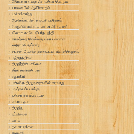
அரோகரா என்ற சொல்லின் பொருள்
யானையின் ஆசிர்வாதம்
மூச்சுக்காற்று
ஆதிசங்கரரின் கடைசி உபதேசம்
சிரஞ்சீவி என்றால் என்ன அர்த்தம்?
வினாச காலே விபரீத புத்தி
காமத்தை வெல்வது பற்றி பகவான்
ஸ்ரீராமகிருஷ்ணர்
தட்சன் ஆட்டுத் தலையுடன் உயிர்த்தெழுதல்
பஞ்சநந்திகள்
திருநீற்றின் மகிமை
தீர்க சுமங்கலி பவா
சதுரகிரி
பன்னிரு திருமுறைகளின் வரலாறு
பாஞ்சசன்ய சங்கு
லலிதா சஹஸ்ரநாமம்
வஜ்ராயுதம்
திருநீறு
நம்பிக்கை
மனம்
தச வாயுக்கள்
அமைதி