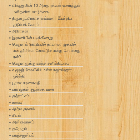
விஷ்ணுவின் 10 அவதாரங்கள் உணர்த்தும்
மனிதனின் வாழ்க்கை.
திருவருட்பிரகாச வள்ளலார் இயற்றிய
குடும்பக் கோரம்
அரோகரா
இராணியின் படிக்கிணறு
பெருமாள் கோவிலில் தாயாரை முதலில்
ஏன் தரிசிக்க வேண்டும் என்று சொல்வது
ஏன்?
பெருமாளுக்கு உகந்த சனிக்கிழமை
வழுவூர் கோவிலில் உள்ள கஜசம்ஹார
மூர்த்தி
பூரண சரணாகதி
பரா முதல் குழந்தை வரை
ருத்ராட்சம்
உணவு
ஆத்ம ஞானம்
சிவம்
அன்னதானம்
குரோதம்
பாஞ்சஜன்யம்