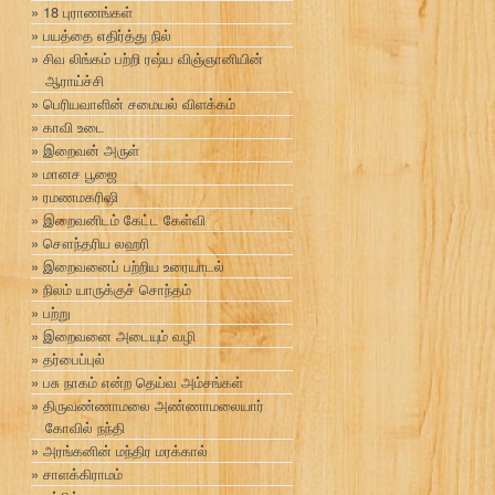
18 புராணங்கள்
பயத்தை எதிர்த்து நில்
சிவ லிங்கம் பற்றி ரஷ்ய விஞ்ஞானியின்
ஆராய்ச்சி
பெரியவாளின் சமையல் விளக்கம்
காவி உடை
இறைவன் அருள்
மானச பூஜை
ரமணமகரிஷி
இறைவனிடம் கேட்ட கேள்வி
சௌந்தரிய லஹரி
இறைவனைப் பற்றிய உரையாடல்
நிலம் யாருக்குச் சொந்தம்
பற்று
இறைவனை அடையும் வழி
தர்பைப்புல்
பசு நாகம் என்ற தெய்வ அம்சங்கள்
திருவண்ணாமலை அண்ணாமலையார்
கோவில் நந்தி
அரங்கனின் மந்திர மரக்கால்
சாளக்கிராமம்