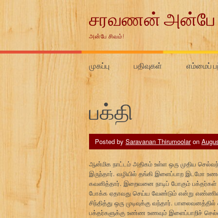
Skip
சரவணன் அன்பே 
to
content
அன்பே சிவம்!
முகப்பு
பதிவுகள்
எம்மைப் ப
பக்தி
Posted by
Saravanan Thirumoolar
on
Augus
ஆன்மிக நாட்டம் அதிகம் உள்ள ஒரு முதிய செல்வந
இருந்தார். வழியில் தங்கி இளைப்பாற இடமோ உ
கவனித்தார். இறைவனை நாடிப் போகும் பக்தர்கள் 
போக்க ஏதாவது செய்ய வேண்டும் என்று எண்ணினார
சிந்தித்து ஒரு முடிவுக்கு வந்தார். பாலைவனத்தி
பக்தர்களுக்கு உண்ண உணவும் இளைப்பாறிச் செல்ல 