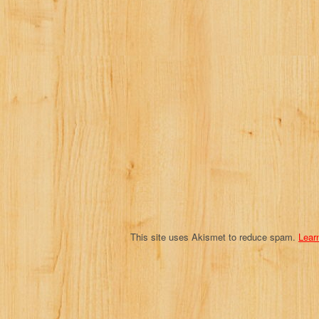
v
i
g
a
t
i
o
n
This site uses Akismet to reduce spam.
Lear