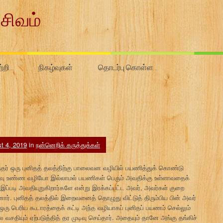
சிவம்
ற்றி…
நிகழ்வுகள்
தொடர்பு கொள்ள…
t 4, 2019
in
நன்னெறிக் கருத்துக்கள்
்தர் ஒரு புனிதத் தலத்திற்கு பாலைவன வழியில் பயணித்துக் கொண்டு
ணவு உண்ண வழியோ இல்லாமல் பயணிகள் பெரும் அவதிக்கு உள்ளாவதைக்
இப்படி அவதியுறுகிறார்களே என்று இரக்கப்பட்ட அவர், அவர்கள் குறை
். புனிதத் தலத்தில் இறைவனைத் தொழுது விட்டுத் திரும்பிய பின் அவர்
ல் ஒரு பெரிய கூடாரத்தைக் கட்டி அந்த வழியாகப் புனிதப் பயணம் செல்லும்
வசதியும் ஏற்படுத்தித் தர முடிவு செய்தார். அதையும் தானே அங்கு தங்கிச்