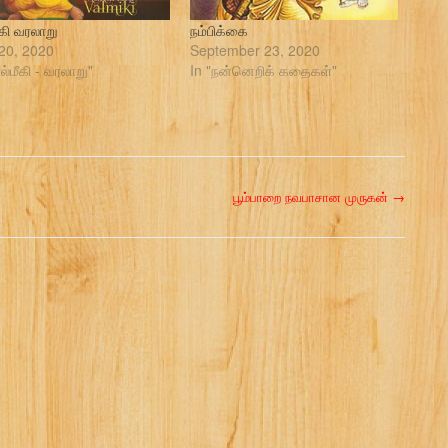
ீகி வரலாறு
நம்பிக்கை
20, 2020
September 23, 2020
ல்மீகி - வரலாறு"
In "நன்னெறிக் கதைகள்"
பூம்பாறை நவபாசான முருகன்
→