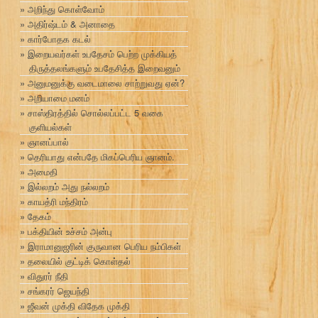
அறிந்து கொள்வோம்
அதிர்ஷ்டம் & அனாதை
கார்போதக கடல்
இறையவர்கள் உபதேசம் பெற்ற முக்கியத்
திருத்தலங்களும் உபதேசித்த இறைவனும்
அனுமனுக்கு வடைமாலை சாற்றுவது ஏன்?
அறியாமை மனம்
சாஸ்திரத்தில் சொல்லப்பட்ட 5 வகை
குளியல்கள்
ஞானப்பால்
தெரியாது என்பதே மிகப்பெரிய ஞானம்.
அமைதி
இல்லறம் அது நல்லறம்
காயத்ரி மந்திரம்
தேகம்
பக்தியின் உச்சம் அன்பு
இராமானுஜரின் குருவான பெரிய நம்பிகள்
தலையில் குட்டிக் கொள்தல்
விதுரர் நீதி
சங்கரர் ஜெயந்தி
ஜீவன் முக்தி விதேக முக்தி