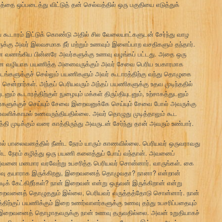
தை ஒப்படைத்து விட்டுத் தன் செல்வத்தில் ஒரு பகுதியை எடுத்துக்
ய கூடாரம் இட்டுக் கொண்டு அதில் சில வேலையாட்களுடன் சேர்ந்து வாழ
களுக்கு அவர் இலவசமாக நீர் மற்றும் உணவும் இளைப்பாற வசதிகளும் தந்தார்.
வணங்கிய பின்னரே அவர்களுக்கு உணவு வழங்கப் பட்டது. அதை ஒரு
ன வழியாக பயணித்த அனைவருக்கும் அவர் சேவை பெரிய உபகாரமாக
ற இடங்களுக்குச் செல்லும் பயணிகளும் அவர் கூடாரத்திற்கு வந்து தொழுகை
டன் சென்றார்கள். அந்தப் பெரியவரும் அந்தப் பயணிகளுக்கு உதவ முடிந்ததில்
டனும் கூடாரத்திற்குள் நுழையும் மக்கள் திருப்தியுடனும், உற்சாகத்துடனும்
களுக்குச் செய்யும் சேவை இறைவனுக்கே செய்யும் சேவை போல் அவருக்கு
வளிக்காமல் உணவருந்தியதில்லை. அவர் தொழுது முடித்தாலும் கூட
ி முடிக்கும் வரை காத்திருந்து அவருடன் சேர்ந்து தான் அவரும் உண்பார்.
ால் பாலைவனத்தில் நீண்ட நேரம் யாரும் காணவில்லை. பெரியவர் ஒருவராவது
நீண்ட நேரம் கழித்து ஒரு பயணி களைத்துப் போய் வந்தான். அவனைப்
து. அவனை மனமார வரவேற்று உபசரித்த பெரியவர் சொன்னார். வாருங்கள். கை
ணவு தயாராக இருக்கிறது, இறைவனைத் தொழுவதா? நானா? என்றான்
டிக் கேட்கிறீர்கள்? நான் இறைவன் என்று ஒருவன் இருக்கிறான் என்று
இறைவனைத் தொழுததும் இல்லை, பெரியவர் வருத்தத்தோடு சொன்னார். நான்
த்திற்குப் பயணிக்கும் இறை உணர்வாளர்களுக்கு உணவு தந்து உபசரிப்பதையும்
இறைவனைத் தொழாதவருக்கு நான் உணவு தருவதில்லை. அவன் உறுதியாகச்