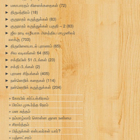
மகாபாரதம் கிளைக்கதைகள்
(72)
►
திருமந்திரம்
(18)
►
குருநாதர் கருத்துக்கள்
(83)
►
குருநாதர் கருத்துக்கள் பகுதி – 2
(83)
►
ஜீவ நாடி வழியாக அகத்திய மாமுனிவர்
►
வாக்கு
(703)
திருவிளையாடல் புராணம்
(65)
►
சிவ வடிவங்கள் 64
(65)
►
சக்தியின் 51 பீடங்கள்
(23)
►
சக்தி பீடங்கள்
(2)
►
புராண சிற்பங்கள்
(405)
►
நன்னெறிக் கதைகள்
(114)
►
நன்னெறிக் கருத்துக்கள்
(204)
▼
கோயில் கர்ப்பக்கிரகம்
பிரம்ம முகூர்த்த நேரம்
மன சுத்தம்
நம்மாழ்வார் சொன்ன ஞான உண்மை
சிரார்த்தம்
பித்ருக்கள் என்பவர்கள் யார்?
பஞ்சாட்சரம்