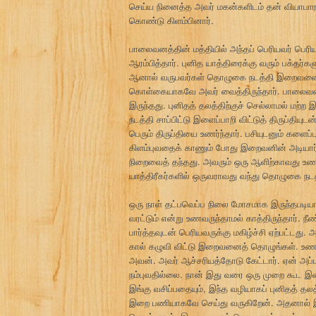
செய்ய நினைத்த அவர் மகன்களிடம் தன் வியாபாரத்
கொண்டு கிளம்பினார்.
பாலைவனத்தின் மத்தியில் அந்தப் பெரியவர் பெரி
ஆரம்பித்தார். புனித யாத்திரைக்கு வரும் பக்தர்
ஆனால் வருபவர்கள் தொழுகை நடத்தி இறைவனை 
கொள்கையாகவே அவர் வைத்திருந்தார். பாலைவ
இருந்தது. புனிதத் தலத்திற்குச் செல்லாமல் மற்
நடத்தி சாப்பிட்டு இளைப்பாறி விட்டுத் திருப்தியு
பெரும் திருப்தியை உணர்ந்தார். பசியுடனும் களைப்பு
கிளம்புவதைக் காணும் போது இறைவனின் அடியார்
நிறைவைத் தந்தது. அவரும் ஒரு ஆளிற்காவது உண
யாத்திரீகர்களில் ஒருவராவது வந்து தொழுகை நடத்த
ஒரு நாள் தட்பவெப்ப நிலை மோசமாக இருந்தபடிய
வரட்டும் என்று உணவருந்தாமல் காத்திருந்தார். 
பார்த்தவுடன் பெரியவருக்கு மகிழ்ச்சி ஏற்பட்ட
கால் கழுவி விட்டு இறைவனைத் தொழுங்கள். உ
அவன். அவர் ஆச்சரியத்தோடு கேட்டார். ஏன் அப்ப
நம்புவதில்லை. நான் இது வரை ஒரு முறை கூட 
இங்கு வசிப்பதையும், இந்த வழியாகப் புனிதத் தல
இறை பணியாகவே செய்து வருகிறேன். அதனால் 