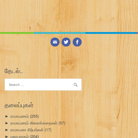
தேடல்…
Search
for:
தலைப்புகள்
ராமாயணம்
(255)
►
ராமாயணம் கிளைக்கதைகள்
(57)
►
ராமாயண சிற்பங்கள்
(17)
►
மகாபாரதம்
(204)
►