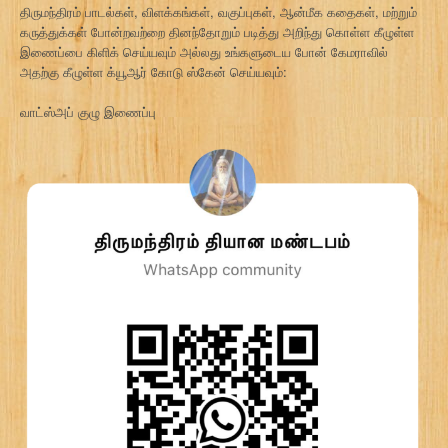
திருமந்திரம் பாடல்கள், விளக்கங்கள், வகுப்புகள், ஆன்மீக கதைகள், மற்றும்
கருத்துக்கள் போன்றவற்றை தினந்தோறும் படித்து அறிந்து கொள்ள கீழுள்ள
இணைப்பை கிளிக் செய்யவும் அல்லது உங்களுடைய போன் கேமராவில்
அதற்கு கீழுள்ள க்யூஆர் கோடு ஸ்கேன் செய்யவும்:
வாட்ஸ்அப் குழு இணைப்பு