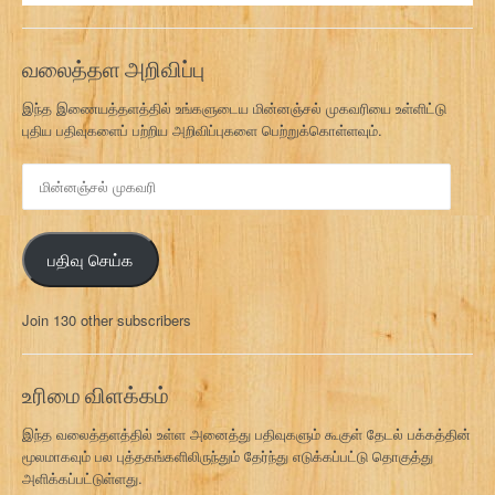
வலைத்தள அறிவிப்பு
இந்த இணையத்தளத்தில் உங்களுடைய மின்னஞ்சல் முகவரியை உள்ளிட்டு
புதிய பதிவுகளைப் பற்றிய அறிவிப்புகளை பெற்றுக்கொள்ளவும்.
மி
ன்
ன
ஞ்
பதிவு செய்க
ச
ல்
மு
Join 130 other subscribers
க
வ
ரி
உரிமை விளக்கம்
இந்த வலைத்தளத்தில் உள்ள அனைத்து பதிவுகளும் கூகுள் தேடல் பக்கத்தின்
மூலமாகவும் பல புத்தகங்களிலிருந்தும் தேர்ந்து எடுக்கப்பட்டு தொகுத்து
அளிக்கப்பட்டுள்ளது.