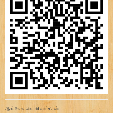
ஆன்மீக கானொளி காட்சிகள்: