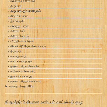
மகாலக்ஷ்மி கோவில்
திருப்பதி
திருப்பதி கும்பாபிஷேகம்
சீரடி சாய்பாபா
ஜ்வாலமுகி
விஷ்ணு பாதம்
அகோபிலம்
அகோபிலமடம்
ப்ரித்தியங்காதேவி
சிவன் அபிஷேக அலங்காரம்
திருப்பதி
காளஹாஸ்தி
காசி விஸ்வநாதர்
தஞ்சை பெரியகோவில்
ஸ்ரீமகாகாலேஸ்வரர்
ஐயப்பன் வரலாறு
மும்பை சித்தி வினாயகர்
பகவத் கீதை
(166)
►
திருமந்திரம் தியான மண்டபம் வாட்ஸ்அப் குழு: