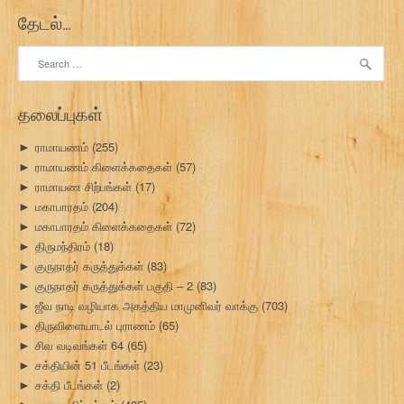
தேடல்…
Search
for:
தலைப்புகள்
ராமாயணம்
(255)
►
ராமாயணம் கிளைக்கதைகள்
(57)
►
ராமாயண சிற்பங்கள்
(17)
►
மகாபாரதம்
(204)
►
மகாபாரதம் கிளைக்கதைகள்
(72)
►
திருமந்திரம்
(18)
►
குருநாதர் கருத்துக்கள்
(83)
►
குருநாதர் கருத்துக்கள் பகுதி – 2
(83)
►
ஜீவ நாடி வழியாக அகத்திய மாமுனிவர் வாக்கு
(703)
►
திருவிளையாடல் புராணம்
(65)
►
சிவ வடிவங்கள் 64
(65)
►
சக்தியின் 51 பீடங்கள்
(23)
►
சக்தி பீடங்கள்
(2)
►