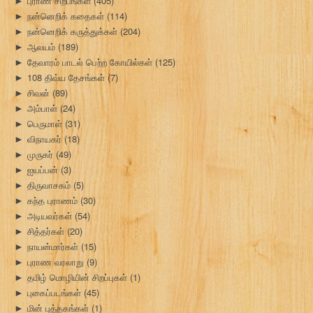
புராண சிற்பங்கள்
(405)
►
நன்னெறிக் கதைகள்
(114)
►
நன்னெறிக் கருத்துக்கள்
(204)
►
ஆலயம்
(189)
►
தேவாரம் பாடல் பெற்ற கோயில்கள்
(125)
►
108 திவ்ய தேசங்கள்
(7)
►
சிவன்
(89)
►
அம்பாள்
(24)
►
பெருமாள்
(31)
►
விநாயகர்
(18)
►
முருகர்
(49)
►
ஐயப்பன்
(3)
►
திருவாசகம்
(5)
►
கந்த புராணம்
(30)
►
அடியவர்கள்
(54)
►
சித்தர்கள்
(20)
►
நாயன்மார்கள்
(15)
►
புராண வரலாறு
(9)
►
தமிழ் மொழியின் சிறப்புகள்
(1)
►
புகைப்படங்கள்
(45)
►
மின் புத்தகங்கள்
(1)
►