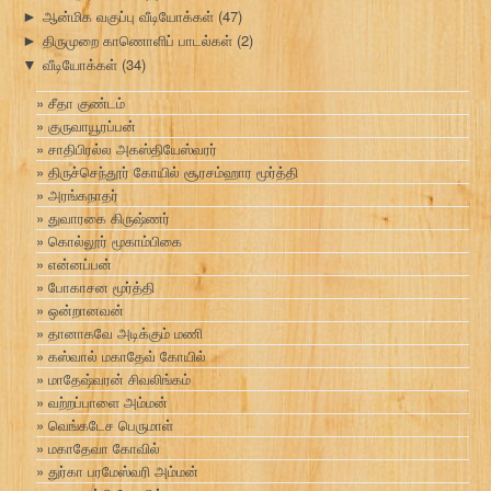
ஆன்மிக வகுப்பு வீடியோக்கள்
(47)
►
திருமுறை காணொளிப் பாடல்கள்
(2)
►
வீடியோக்கள்
(34)
▼
சீதா குண்டம்
குருவாயூரப்பன்
சாதிபிரல்ல அகஸ்தியேஸ்வரர்
திருச்செந்தூர் கோயில் சூரசம்ஹார மூர்த்தி
அரங்கநாதர்
துவாரகை கிருஷ்ணர்
கொல்லூர் மூகாம்பிகை
என்னப்பன்
போகாசன மூர்த்தி
ஒன்றானவன்
தானாகவே அடிக்கும் மணி
கஸ்வால் மகாதேவ் கோயில்
மாதேஷ்வரன் சிவலிங்கம்
வற்றப்பாளை அம்மன்
வெங்கடேச பெருமாள்
மகாதேவா கோவில்
துர்கா பரமேஸ்வரி அம்மன்