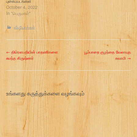
புகைப்படங்கள்
October 4, 2022
In "பெருமாள்"
வீடியோக்கள்
P
←
திரௌபதியின் பாதணிகளை
பூம்பாறை குழந்தை வேலாயுத
சுமந்த கிருஷ்ணர்
சுவாமி
→
o
s
t
உங்களது கருத்துக்களை வழங்கவும்
n
a
v
i