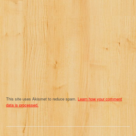
g
a
t
i
o
n
This site uses Akismet to reduce spam.
Learn how your comment
data is processed.