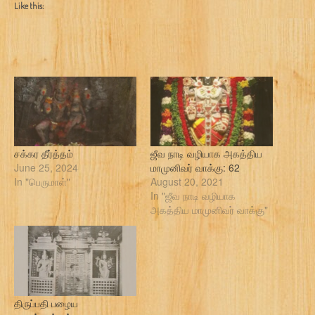
Like this:
சக்கர தீர்த்தம்
ஜீவ நாடி வழியாக அகத்திய
June 25, 2024
மாமுனிவர் வாக்கு: 62
In "பெருமாள்"
August 20, 2021
In "ஜீவ நாடி வழியாக
அகத்திய மாமுனிவர் வாக்கு"
திருப்பதி பழைய