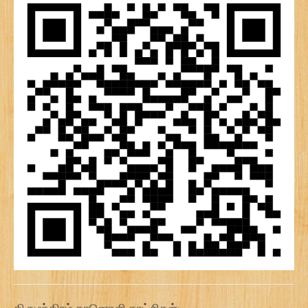
திருமந்திரம் கானொளி காட்சிகள்: