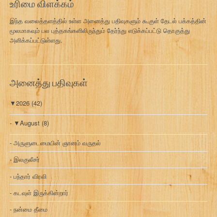
உரிமை விளக்கம்
இந்த வலைத்தளத்தில் உள்ள அனைத்து பதிவுகளும் கூகுள் தேடல் பக்கத்தின்
மூலமாகவும் பல புத்தகங்களிலிருந்தும் தேர்ந்து எடுக்கப்பட்டு தொகுத்து
அளிக்கப்பட்டுள்ளது.
அனைத்து பதிவுகள்
▼
2026
(42)
▼
August
(8)
அருளுடைமையின் ஞானம் வருதல்
இலகுலீசர்
பந்தார் விரலி
கடவுள் இருக்கின்றார்
நன்மை தீமை