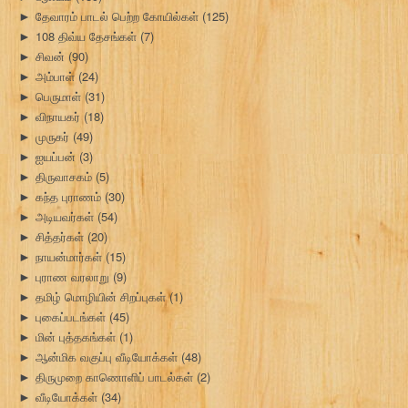
தேவாரம் பாடல் பெற்ற கோயில்கள்
(125)
►
108 திவ்ய தேசங்கள்
(7)
►
சிவன்
(90)
►
அம்பாள்
(24)
►
பெருமாள்
(31)
►
விநாயகர்
(18)
►
முருகர்
(49)
►
ஐயப்பன்
(3)
►
திருவாசகம்
(5)
►
கந்த புராணம்
(30)
►
அடியவர்கள்
(54)
►
சித்தர்கள்
(20)
►
நாயன்மார்கள்
(15)
►
புராண வரலாறு
(9)
►
தமிழ் மொழியின் சிறப்புகள்
(1)
►
புகைப்படங்கள்
(45)
►
மின் புத்தகங்கள்
(1)
►
ஆன்மிக வகுப்பு வீடியோக்கள்
(48)
►
திருமுறை காணொளிப் பாடல்கள்
(2)
►
வீடியோக்கள்
(34)
►