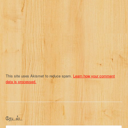
t
i
o
n
This site uses Akismet to reduce spam.
Learn how your comment
data is processed.
தேடல்…
Search