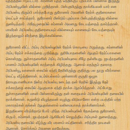
யுத்தத்தில் ஈடுபட்டார். கர்ணன் யுத்த நெறிக்குப் புறம்பாக பின்னால் இருந்து
அபிமன்யூவின் வில்லை முறித்தான். பின்புறமிருந்து தாக்கியவன் யார் என
அபிமன்யு திரும்பி பார்த்தபோது துரோணர் அவனின் தேர்க் குதிரைகளை
வெட்டிச் சாய்த்தார். துரோணர் மீண்டும் புறம்பாக பின்புறத்திருந்து வில்லை
துண்டித்தார். அதேமுறையில் கர்ணன் அவனது கேடயத்தைத் தகர்த்தான்.
மாவீரன் அபிமன்யு குதிரையையும் வில்லையும் வாளையும் கேடயத்தையும்
இழந்தாலும் வீரத்தை இழக்கவில்லை.
துரோணர் விட்ட அம்பு அபிமன்யுவின் தேர்க் கொடியை அறுத்தது. கர்ணனின்
அம்பு தேர்ச் சக்கரத்தை முறித்தது. துரியோதனனின் ஆயுதம் தேர்ப்பாகனை
கொன்றது. துச்சாதனனின் அம்பு அபிமன்யுவை கீழே தள்ளியது. ஜயத்ரதனின்
பாணம் அபிமன்யுவின் கரத்தைக் கிழித்தது. ஆனால் எதற்கும் தளராத
அபிமன்யூ வாளைக் கையில் ஏந்தி தேரிலிருந்து குதித்து பல நூறு வீரர்களை
வெட்டி வீழ்த்தினான். உடம்பெல்லாம் புண்ணாகி குருதி ஒழுக
நிராயுதபாணியாக நின்ற அபிமன்யு உடைந்த தன் தேரில் இருந்து தேர்
சக்கரத்தை கையில் ஆயுதமாக ஏந்தி தாக்க ஆரம்பித்தான். அப்போது
துச்சாதனனின் மகன் பின்னாலிருந்து தன் கதையால் அபிமன்யுவின் தலையில்
தாக்கினான். சுருண்டு விழுந்தவன் எழுந்து விடுவானோ என்ற பயத்தில் மற்ற
மகாரதர்கள் தங்கள் ஆயுதங்களால் வலிமையாகத் தாக்கினார்கள்.
இறுதிவரை வீரத்தோடு போர் புரிந்த அபிமன்யுவின் தேகத்தை துரோணர்,
கிருபர், கர்ணன், ஜயத்ரதன் ஆகியோர் செலுத்திய அம்புகள் துளைத்தது.
அபிமன்யு தரையில் வீழ்ந்து வீர மரணம் எய்தினான். சரித்திர நாயகன்
ஆனான். சொர்க்கம் அவனை வரவேற்றது.