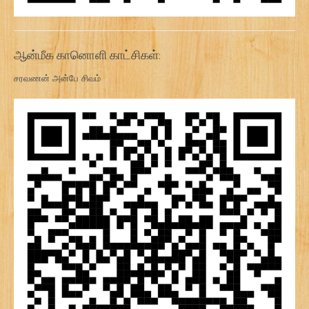
ஆன்மீக கானொளி காட்சிகள்:
சரவணன் அன்பே சிவம்