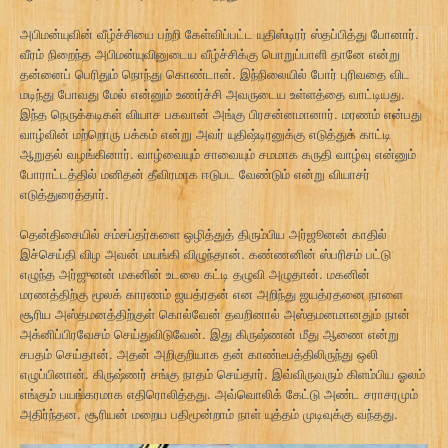
அபிமன்யுவின் வீழ்ச்சியை பற்றி கேள்விப்பட்ட யுதிஸ்டிரர் ஸ்தப்பித்து போனார்.
வீரம் நிறைந்த அபிமன்யுவினுடைய வீழ்ச்சிக்கு பொறுப்பாளி தானே என்று
தன்னைப் பெரிதும் நொந்து கொண்டான். இந்நிலையில் போர் புரிவதை விட
மடிந்து போவது மேல் என்னும் உணர்ச்சி அவருடைய உள்ளத்தை வாட்டியது.
இந்த நெருக்கடிகள் வியாச பகவான் அங்கு பிரசன்னமானார். மரணம் என்பது
வாழ்வின் மற்றொரு பக்கம் என்று அவர் யுதிஷ்டிரனுக்கு எடுத்துக் காட்டி
ஆறுதல் வழங்கினார். வாழ்வையும் சாவையும் சமமாக கருதி வாழ்வு என்னும்
போராட்டத்தில் மனிதன் தீவிரமாக ஈடுபட வேண்டும் என்று வியாசர்
எடுத்துரைத்தார்.
தென்திசையில் சம்சப்தர்களை ஒழித்துத் திரும்பிய அர்ஜூனன் காதில்
இச்செய்தி விழ அவன் மயங்கி விழுந்தான். கண்ணனின் ஸ்பரிசம் பட்டு
எழுந்த அர்ஜுனன் மகனின் உடலை கட்டி தழுவி அழுதான். மகனின்
மரணத்திற்கு மூலக் காரணம் ஜயத்ரதன் என அறிந்து ஜயத்ரதனை நாளை
சூரிய அஸ்தமனத்திற்குள் கொல்வேன் தவறினால் அஸ்தமனமானதும் நான்
அக்னிப்பிரவேசம் செய்துவிடுவேன். இது கிருஷ்ணன் மீது ஆணை என்று
சபதம் செய்தான். அதன் அறிகுறியாக தன் காண்டீபத்திலிருந்து ஒலி
எழுப்பினான். கிருஷ்ணர் சங்கு நாதம் செய்தார். இவ்விருவரும் கிளம்பிய ஓலம்
எங்கும் பயங்கரமாக எதிரொலித்தது. அவ்வொலிக் கேட்டு அண்ட சராசரமும்
அதிர்ந்தன. சூரியன் மறைய பதிமூன்றாம் நாள் யுத்தம் முடிவுக்கு வந்தது.