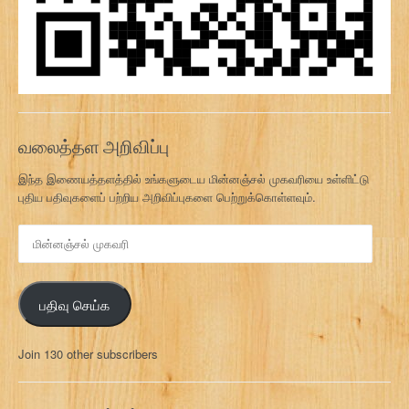
வலைத்தள அறிவிப்பு
இந்த இணையத்தளத்தில் உங்களுடைய மின்னஞ்சல் முகவரியை உள்ளிட்டு
புதிய பதிவுகளைப் பற்றிய அறிவிப்புகளை பெற்றுக்கொள்ளவும்.
மி
ன்
ன
ஞ்
பதிவு செய்க
ச
ல்
மு
Join 130 other subscribers
க
வ
ரி