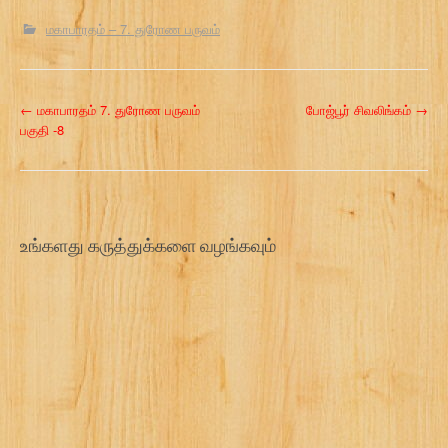
மகாபாரதம் – 7. துரோண பருவம்
P
←
மகாபாரதம் 7. துரோண பருவம்
போஜ்பூர் சிவலிங்கம்
→
பகுதி -8
o
s
t
உங்களது கருத்துக்களை வழங்கவும்
n
a
v
i
g
a