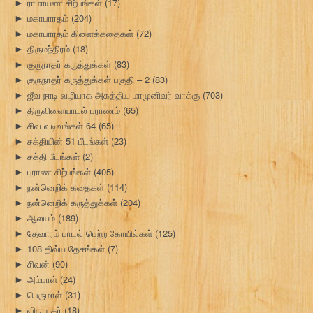
ராமாயண சிற்பங்கள்
(17)
►
மகாபாரதம்
(204)
►
மகாபாரதம் கிளைக்கதைகள்
(72)
►
திருமந்திரம்
(18)
►
குருநாதர் கருத்துக்கள்
(83)
►
குருநாதர் கருத்துக்கள் பகுதி – 2
(83)
►
ஜீவ நாடி வழியாக அகத்திய மாமுனிவர் வாக்கு
(703)
►
திருவிளையாடல் புராணம்
(65)
►
சிவ வடிவங்கள் 64
(65)
►
சக்தியின் 51 பீடங்கள்
(23)
►
சக்தி பீடங்கள்
(2)
►
புராண சிற்பங்கள்
(405)
►
நன்னெறிக் கதைகள்
(114)
►
நன்னெறிக் கருத்துக்கள்
(204)
►
ஆலயம்
(189)
►
தேவாரம் பாடல் பெற்ற கோயில்கள்
(125)
►
108 திவ்ய தேசங்கள்
(7)
►
சிவன்
(90)
►
அம்பாள்
(24)
►
பெருமாள்
(31)
►
விநாயகர்
(18)
►