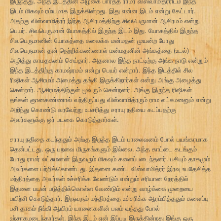
இருந்தது. அந்த இடத்தின் அழகை பார்த்த ராமர் விஸ்வாமித்ரரிடம் இந்த
இடம் மிகவும் ரம்யமாக இருக்கின்றது. இது என்ன இடம் என்று கேட்டார்.
அதற்கு விஸ்வாமித்ரர் இந்த ஆசிரமத்திற்கு சிவபெருமான் ஆசிரமம் என்று
பெயர். சிவபெருமான் யோகத்தில் இருந்த இடம் இது. யோகத்தில் இருந்த
சிவபெருமானின் யோகத்தை கலைக்க மன்மதன் முயன்ற போது
சிவபெருமான் தன் நெற்றிக்கண்ணால் மன்மதனின் அங்கத்தை (உடல்)
அழித்து காமதகனம் செய்தார். அதனால இந்த நாட்டிற்கு அங்க நாடு என்றும்
இந்த இடத்திற்கு காமஷ்ரமம் என்று பெயர் என்றார். இந்த இடத்தில் சில
ரிஷிகள் ஆசிரமம் அமைத்து தங்கி இருக்கிறார்கள் என்று அங்கு அழைத்து
சென்றார். ஆசிரமத்திற்குள் மூவரும் சென்றனர். அங்கு இருந்த ரிஷிகள்
தங்கள் ஞானகண்ணால் வந்திருப்பது விஸ்வாமித்ரரும் ராம லட்சுமனனும் என்று
அறிந்து கொண்டு வரவேற்று உபசரித்து சராயு நதியை கடப்பதற்கு
அவர்களுக்கு ஒர் படகை கொடுத்தார்கள்.
சராயு நதிதை கடந்ததும் அங்கு இருந்த இடம் பாலைவனம் போல் பயங்கரமாக
தென்பட்டது. ஒரு பறவை மிருகங்களும் இல்லை. அந்த காட்டை கடங்கும்
போது ராமர் லட்சுமனன் இருவரும் மிகவும் களைப்படைந்தனர். பசியும் தாகமும்
அவர்களை பற்றிக்கொண்டது. இதனை கண்ட விஸ்வாமித்ரர் இரவு உபதேசித்த
மந்திரத்தை அவர்கள் உச்சரிக்க வேண்டும் என்றும் சரியான நேரத்தில்
இதனை பயன் படுத்திக்கொள்ள வேண்டும் என்று வாழ்க்கை முறையை
பயிற்சி கொடுத்தார். இருவரும் மந்திரத்தை உச்சரிக்க ஆரம்பித்ததும் களைப்பு
பசி தாகம் நீங்கி ஆயிரம் யானைகளின் பலம் வந்தது போல்
உற்சாகமடைந்தார்கள். இந்த இடம் ஏன் இப்படி இருக்கின்றது இங்கு ஒரு