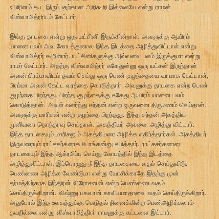
உயிரினம் கூட இருப்பதற்கான அறிகூறி இல்லையே என்று ராமன்
விஸ்வாமித்ரரிடம் கேட்டார்.
இங்கு தாடகை என்று ஒரு யட்சினி இருக்கின்றாள். அவளுக்கு ஆயிரம்
யானை பலம் அவ கோபத்துனால இந்த இடத்தை அழித்துவிட்டாள் என்று
விஸ்வாமித்ரர் கூறினார். யட்சினிகளுக்கு அவ்வளவு பலம் இருக்குமா என்று
ராமர் கேட்டார். அதற்கு விஸ்வாமித்ரர் சுகேதுன்னு ஒரு யட்சன் இருந்தான்
அவன் பிரம்மாவிடம் தவம் செய்து ஒரு பெண் குழந்தையை வரமாக கேட்டான்,
பிரம்மா அவன் கேட்ட வரத்தை கொடுத்தார். அவனுக்கு தாடகை என்ற பெண்
குழந்தை பிறந்தது. பிறந்த குழந்தைக்கு சுகேது ஆயிரம் யானை பலம்
கொடுத்தான். அவள் வளர்ந்து சுந்தன் என்ற ஒருவனை திருமணம் செய்தாள்.
அவளுக்கு மாரிசன் என்ற குழந்தை பிறந்தது. இந்த சுந்தன் அகத்திய
முனிவரை தொந்தரவு செய்தான். அகத்தியர் அவனை அழித்து விட்டார்.
இந்த தாடகையும் மாரிசனும் அகத்தியரை அழிக்க எதிர்த்தார்கள். அகத்தியர்
இருவரையும் ராட்சசர்களாக போங்கன்னு சபித்தார். ராட்சசர்களான
தாடகையும் இந்த ஆக்ரமிப்பு செய்து கோபத்தில் இந்த இடத்தை
அழித்துவிட்டாள். இப்பொழுது நீ இந்த தாடகையை வதம் செய்துவிடு.
பெண்ணை அழிக்க வேண்டுமா என்று யோசிக்காதே இதற்கு முன்
தர்மத்திற்காக இந்திரன் விரோசனன் என்ற பெண்ணை வதம்
செய்திருக்கிறான். விஷ்ணு பகவான் காவியமாதாவை வதம் செய்திருக்கிறார்.
அதுபோல் இந்த உலகத்துக்கு கெடுதல் நினைக்கின்ற பெண்அழிக்கலாம்
தவறில்லை என்று விஸ்வாமித்திரர் ராமனுக்கு கட்டளை இட்டார்.