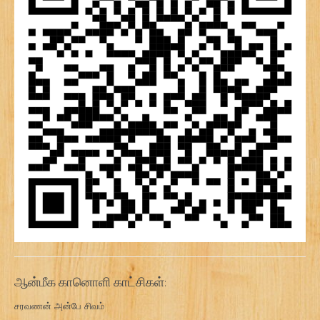
ஆன்மீக கானொளி காட்சிகள்:
சரவணன் அன்பே சிவம்