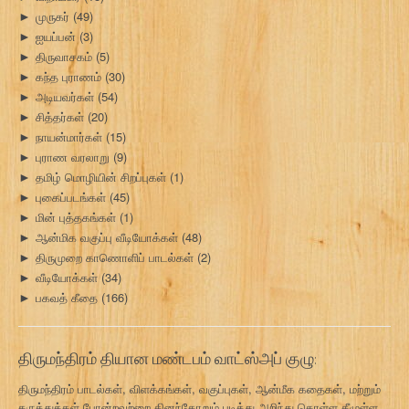
முருகர்
(49)
►
ஐயப்பன்
(3)
►
திருவாசகம்
(5)
►
கந்த புராணம்
(30)
►
அடியவர்கள்
(54)
►
சித்தர்கள்
(20)
►
நாயன்மார்கள்
(15)
►
புராண வரலாறு
(9)
►
தமிழ் மொழியின் சிறப்புகள்
(1)
►
புகைப்படங்கள்
(45)
►
மின் புத்தகங்கள்
(1)
►
ஆன்மிக வகுப்பு வீடியோக்கள்
(48)
►
திருமுறை காணொளிப் பாடல்கள்
(2)
►
வீடியோக்கள்
(34)
►
பகவத் கீதை
(166)
►
திருமந்திரம் தியான மண்டபம் வாட்ஸ்அப் குழு:
திருமந்திரம் பாடல்கள், விளக்கங்கள், வகுப்புகள், ஆன்மீக கதைகள், மற்றும்
கருத்துக்கள் போன்றவற்றை தினந்தோறும் படித்து அறிந்து கொள்ள கீழுள்ள