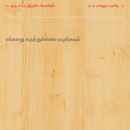
P
←
குரு எப்படி இருக்க வேண்டும்
உடல் என்னும் வண்டி
→
o
s
t
உங்களது கருத்துக்களை வழங்கவும்
n
a
v
i
g
a
t
i