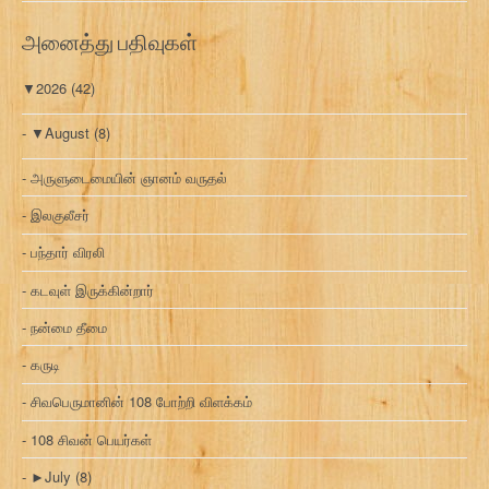
அனைத்து பதிவுகள்
▼
2026
(42)
▼
August
(8)
அருளுடைமையின் ஞானம் வருதல்
இலகுலீசர்
பந்தார் விரலி
கடவுள் இருக்கின்றார்
நன்மை தீமை
கருடி
சிவபெருமானின் 108 போற்றி விளக்கம்
108 சிவன் பெயர்கள்
►
July
(8)