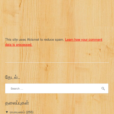
o
n
This site uses Akismet to reduce spam.
Learn how your comment
data is processed.
தேடல்…
Search
for:
தலைப்புகள்
ராமாயணம்
(255)
▼