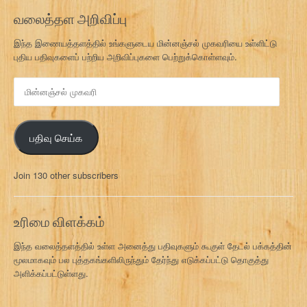
வலைத்தள அறிவிப்பு
இந்த இணையத்தளத்தில் உங்களுடைய மின்னஞ்சல் முகவரியை உள்ளிட்டு
புதிய பதிவுகளைப் பற்றிய அறிவிப்புகளை பெற்றுக்கொள்ளவும்.
மி
ன்
ன
ஞ்
பதிவு செய்க
ச
ல்
மு
Join 130 other subscribers
க
வ
ரி
உரிமை விளக்கம்
இந்த வலைத்தளத்தில் உள்ள அனைத்து பதிவுகளும் கூகுள் தேடல் பக்கத்தின்
மூலமாகவும் பல புத்தகங்களிலிருந்தும் தேர்ந்து எடுக்கப்பட்டு தொகுத்து
அளிக்கப்பட்டுள்ளது.