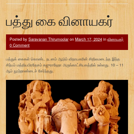
பத்து கை வினாயகர்
Posted by
Saravanan Thirumoolar
on
March 17, 2024
in
வினாயகர்
0 Comment
பத்துக் கைகள் கொண்ட நடனம் ஆடும் விநாயகரின் சிதிலமடைந்த இந்த
சிற்பம் மத்தியபிரதேசம் கஜுராஹோ அருங்காட்சியகத்தில் உள்ளது. 10 – 11
ஆம் நூற்றாண்டைச் சேர்ந்தது.