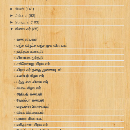
சிவன்
(141)
►
அம்பாள்
(62)
►
பெருமாள்
(103)
►
வினாயகர்
(25)
▼
கண நாயகன்
பஞ்ச விருட்ச பஞ்ச முக விநாயகர்
நர்த்தன கணபதி
வினாயக மூர்த்தி
சசிவேகாலு விநாயகர்
விநாயகர் தனது துணையுடன்
வலம்புரி விநாயகர்
பத்து கை வினாயகர்
கபால விநாயகர்
அதிபதி கணபதி
ஹேரம்பா கணபதி
மகுடமற்ற பிள்ளையார்
லிங்க பிள்ளையார்
புராண வினாயகர்
லலிதாசன விநாயகர்