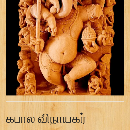
கபால விநாயகர்