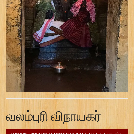
வலம்புரி விநாயகர்
Posted by
Saravanan Thirumoolar
on
June 1, 2024
in
வினாயகர்
0