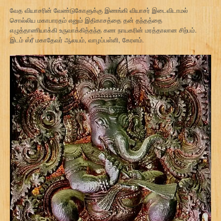
வேத வியாசரின் வேண்டுகோளுக்கு இணங்கி வியாசர் இடைவிடாமல்
சொல்லிய மகாபாரதம் எனும் இதிகாசத்தை தன் தந்தத்தை
எழுத்தாணியாக்கி உருவாக்கித்தந்த கண நாயகரின் மரத்தாலான சிற்பம்.
இடம் ஸ்ரீ மகாதேவர் ஆலயம், வாழப்பள்ளி, கேரளம்.