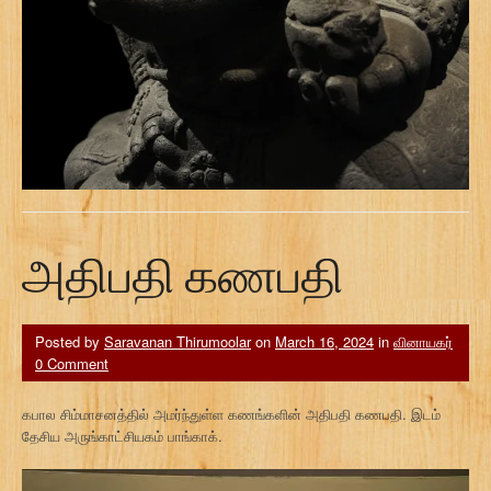
அதிபதி கணபதி
Posted by
Saravanan Thirumoolar
on
March 16, 2024
in
வினாயகர்
0 Comment
கபால சிம்மாசனத்தில் அமர்ந்துள்ள கணங்களின் அதிபதி கணபதி. இடம்
தேசிய அருங்காட்சியகம் பாங்காக்.