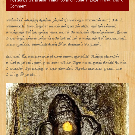
Comment
செங்கல்பட்டிலிருந்து திருக்கழுக்குன்றம் செல்லும் சாலையில் சுமார் 3 கி.மீ.
தொலைவில் அமைந்துள்ள வல்லம் என்ற ஊரில் சிறிய குன்றில் பல்லவர்
காலத்தைச் சேர்ந்த மூன்று குடைவரைக் கோயில்கள் அமைந்துள்ளன. இவை
அனைத்தும் பல்லவ மன்னன் மகேந்திரவர்மன் காலத்தைச் சேர்ந்தவையாகும்.
பாறை முகப்பில் காணப்படுகிறார் இந்த விநாயகப் பெருமான்.
விநாயகர் இடக்காலை மடக்கி வலக்காலை குத்திட்டு அமர்ந்த நிலையில்
காட்சி தருகிறார். நான்கு கரங்கள் விரிந்த அழகான காதுகள் திண்டு போன்ற
அமைப்பின் மீது வைத்து சாய்ந்த நிலையில் அழகிய வடிவுடன் ஒய்யாரமாக
அமர்ந்து இருக்கிறார்.