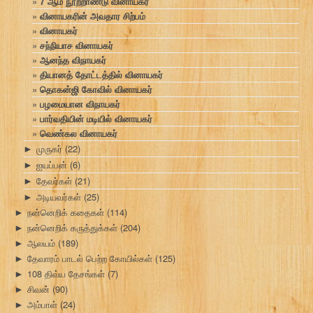
7 ஆம் நூற்றாண்டு வினாயகர்
வினாயகரின் அவதார சிற்பம்
வினாயகர்
சந்நியாச வினாயகர்
ஆனந்த விநாயகர்
தியானத் தோட்டத்தில் வினாயகர்
தொகன்ஜி கோவில் வினாயகர்
பழமையான விநாயகர்
பார்வதியின் மடியில் வினாயகர்
வெண்கல வினாயகர்
முருகர்
(22)
►
ஐயப்பன்
(6)
►
தேவர்கள்
(21)
►
அடியவர்கள்
(25)
►
நன்னெறிக் கதைகள்
(114)
►
நன்னெறிக் கருத்துக்கள்
(204)
►
ஆலயம்
(189)
►
தேவாரம் பாடல் பெற்ற கோயில்கள்
(125)
►
108 திவ்ய தேசங்கள்
(7)
►
சிவன்
(90)
►
அம்பாள்
(24)
►