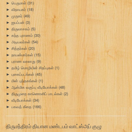
பெருமாள்
(31)
►
விநாயகர்
(18)
►
முருகர்
(49)
►
ஐயப்பன்
(3)
►
திருவாசகம்
(5)
►
கந்த புராணம்
(30)
►
அடியவர்கள்
(54)
►
சித்தர்கள்
(20)
►
நாயன்மார்கள்
(15)
►
புராண வரலாறு
(9)
►
தமிழ் மொழியின் சிறப்புகள்
(1)
►
புகைப்படங்கள்
(45)
►
மின் புத்தகங்கள்
(1)
►
ஆன்மிக வகுப்பு வீடியோக்கள்
(48)
►
திருமுறை காணொளிப் பாடல்கள்
(2)
►
வீடியோக்கள்
(34)
►
பகவத் கீதை
(166)
►
திருமந்திரம் தியான மண்டபம் வாட்ஸ்அப் குழு: