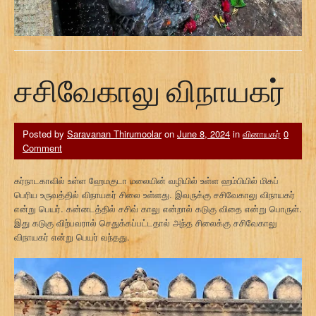
சசிவேகாலு விநாயகர்
Posted by
Saravanan Thirumoolar
on
June 8, 2024
in
வினாயகர்
0
Comment
கர்நாடகாவில் உள்ள ஹேமகுடா மலையின் வழியில் உள்ள ஹம்பியில் மிகப்
பெரிய உருவத்தில் விநாயகர் சிலை உள்ளது. இவருக்கு சசிவேகாலு விநாயகர்
என்று பெயர். கன்னடத்தில் சசிவ் காலு என்றால் கடுகு விதை என்று பொருள்.
இது கடுகு விற்பவரால் செதுக்கப்பட்டதால் அந்த சிலைக்கு சசிவேகாலு
விநாயகர் என்று பெயர் வந்தது.