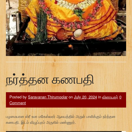
நர்த்தன கணபதி
Posted by
Saravanan Thirumoolar
on
July 20, 2024
in
வினாயகர்
0
Comment
பழமையான ஸ்ரீ உமா மகேஸ்வரர் ஆலயத்தில் அருள் பாலிக்கும் நர்த்தன
கணபதி. இடம் விழுப்புரம் அருகில் மண்ணூர்.