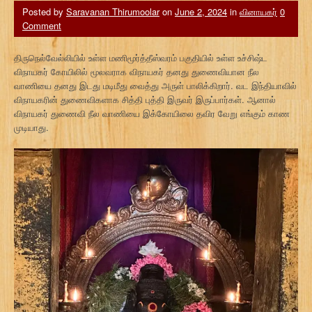
Posted by
Saravanan Thirumoolar
on
June 2, 2024
in
வினாயகர்
0
Comment
திருநெல்வேல்லியில் உள்ள மணிமூர்த்தீஸ்வரம் பகுதியில் உள்ள உச்சிஷ்ட
விநாயகர் கோயிலில் மூலவராக விநாயகர் தனது துணைவியான நீல
வாணியை தனது இடது மடிமீது வைத்து அருள் பாலிக்கிறார். வட இந்தியாவில்
விநாயகரின் துணைவிகளாக சித்தி புத்தி இருவர் இருப்பார்கள். ஆனால்
விநாயகர் துணைவி நீல வாணியை இக்கோயிலை தவிர வேறு எங்கும் காண
முடியாது.