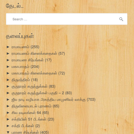
t
தேடல்…
s
Search
n
for:
a
தலைப்புகள்
v
ராமாயணம்
(255)
►
i
ராமாயணம் கிளைக்கதைகள்
(57)
►
ராமாயண சிற்பங்கள்
(17)
►
g
மகாபாரதம்
(204)
►
மகாபாரதம் கிளைக்கதைகள்
(72)
►
a
திருமந்திரம்
(18)
►
t
குருநாதர் கருத்துக்கள்
(83)
►
குருநாதர் கருத்துக்கள் பகுதி – 2
(83)
►
i
ஜீவ நாடி வழியாக அகத்திய மாமுனிவர் வாக்கு
(703)
►
திருவிளையாடல் புராணம்
(65)
►
o
சிவ வடிவங்கள் 64
(65)
►
n
சக்தியின் 51 பீடங்கள்
(23)
►
சக்தி பீடங்கள்
(2)
►
புராண சிற்பங்கள்
(405)
▼