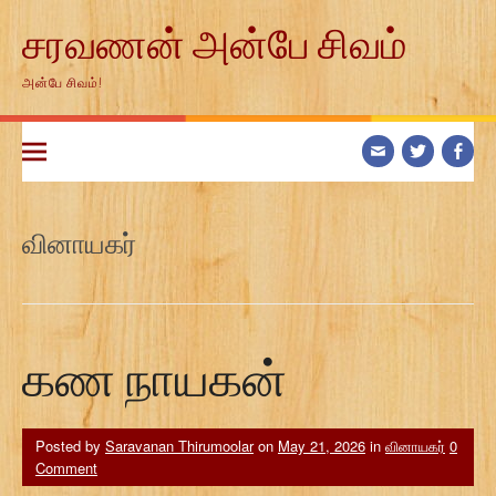
Skip
சரவணன் அன்பே சிவம்
to
content
அன்பே சிவம்!
வினாயகர்
கண நாயகன்
Posted by
Saravanan Thirumoolar
on
May 21, 2026
in
வினாயகர்
0
Comment