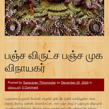
பஞ்ச விருட்ச பஞ்ச முக
விநாயகர்
Posted by
Saravanan Thirumoolar
on
December 20, 2024
in
வினாயகர்
0 Comment
மருதமலை முருகன் கோயில் அருகில் ஒரே இடத்தில் வளர்ந்துள்ள அரசு,
அத்தி, வேம்பு, வன்னி, கொரக்கட்டை என பஞ்ச விருட்ச பஞ்சமுக விநாயகர்
அருள்பாலிக்கின்றார். இவரது ஐந்து முகங்களும் ஒரே வரிசையில் உள்ளது.