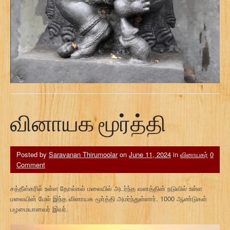
வினாயக மூர்த்தி
Posted by
Saravanan Thirumoolar
on
June 11, 2024
in
வினாயகர்
0
Comment
சத்தீஸ்கரில் உள்ள தோல்கல் மலையில் அடர்ந்த வனத்தின் நடுவில் உள்ள
மலையின் மேல் இந்த வினாயக மூர்த்தி அமர்ந்துள்ளார். 1000 ஆண்டுகள்
பழமையானவர் இவர்.