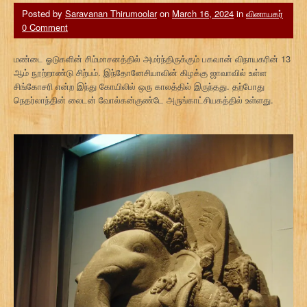
Posted by
Saravanan Thirumoolar
on
March 16, 2024
in
வினாயகர்
0 Comment
மண்டை ஓடுகளின் சிம்மாசனத்தில் அமர்ந்திருக்கும் பகவான் விநாயகரின் 13
ஆம் நூற்றாண்டு சிற்பம். இந்தோனேசியாவின் கிழக்கு ஜாவாவில் உள்ள
சிங்கோசரி என்ற இந்து கோயிலில் ஒரு காலத்தில் இருந்தது. தற்போது
நெதர்லாந்தின் லைடன் வோல்கன்குண்டே அருங்காட்சியகத்தில் உள்ளது.