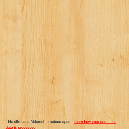
a
v
i
g
a
t
i
o
n
This site uses Akismet to reduce spam.
Learn how your comment
data is processed.