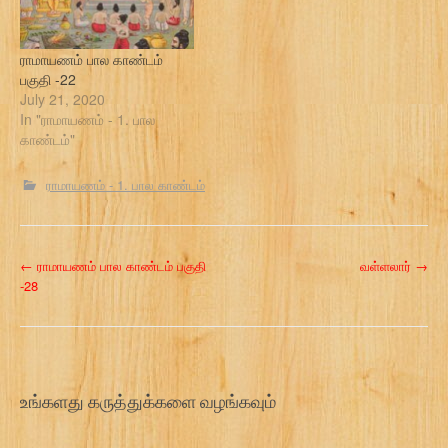
ராமாயணம் பால காண்டம்
பகுதி -22
July 21, 2020
In "ராமாயணம் - 1. பால
காண்டம்"
ராமாயணம் - 1. பால காண்டம்
P
←
ராமாயணம் பால காண்டம் பகுதி
வள்ளலார்
→
-28
o
s
t
உங்களது கருத்துக்களை வழங்கவும்
n