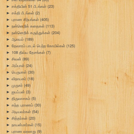
சக்தியின் 51 பீடங்கள்
(23)
►
சக்தி பீடங்கள்
(2)
►
புராண சிற்பங்கள்
(405)
►
நன்னெறிக் கதைகள்
(113)
►
நன்னெறிக் கருத்துக்கள்
(204)
►
ஆலயம்
(189)
►
தேவாரம் பாடல் பெற்ற கோயில்கள்
(125)
►
108 திவ்ய தேசங்கள்
(7)
►
சிவன்
(89)
►
அம்பாள்
(24)
►
பெருமாள்
(30)
►
விநாயகர்
(18)
►
முருகர்
(49)
►
ஐயப்பன்
(3)
►
திருவாசகம்
(5)
►
கந்த புராணம்
(30)
►
அடியவர்கள்
(54)
►
சித்தர்கள்
(20)
►
நாயன்மார்கள்
(15)
►
புராண வரலாறு
(9)
►