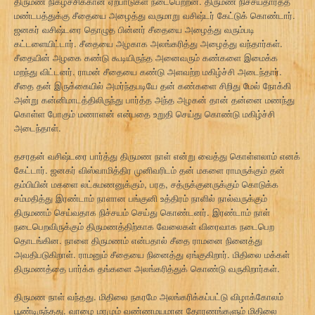
திருமண நிகழ்ச்சிக்கான ஏற்பாடுகள் நடைபெற்றன. திருமண நிச்சயதார்த்த
மண்டபத்துக்கு சீதையை அழைத்து வருமாறு வசிஷ்டர் கேட்டுக் கொண்டார்.
ஜனகர் வசிஷ்டரை தொழுத பின்னர் சீதையை அழைத்து வரும்படி
கட்டளையிட்டார். சீதையை அழகாக அலங்கரித்து அழைத்து வந்தார்கள்.
சீதையின் அழகை கண்டு கூடியிருந்த அனைவரும் கண்களை இமைக்க
மறந்து விட்டனர். ராமன் சீதையை கண்டு அளவற்ற மகிழ்ச்சி அடைந்தார்.
சீதை தன் இருக்கையில் அமர்ந்தபடியே தன் கண்களை சிறிது மேல் நோக்கி
அன்று கன்னிமாடத்திலிருந்து பார்த்த அந்த அழகன் தான் தன்னை மணந்து
கொள்ள போகும் மணாளன் என்பதை உறுதி செய்து கொண்டு மகிழ்ச்சி
அடைந்தாள்.
தசரதன் வசிஷ்டரை பார்த்து திருமண நாள் என்று வைத்து கொள்ளலாம் எனக்
கேட்டார். ஜனகர் விஸ்வாமித்திர முனிவரிடம் தன் மகளை ராமருக்கும் தன்
தம்பியின் மகளை லட்சுமணனுக்கும், பரத, சத்ருக்குனருக்கும் கொடுக்க
சம்மதித்து இரண்டாம் நாளான பங்குனி உத்திரம் நாளில் நால்வருக்கும்
திருமணம் செய்வதாக நிச்சயம் செய்து கொண்டனர். இரண்டாம் நாள்
நடைபெறவிருக்கும் திருமணத்திற்காக வேலைகள் விரைவாக நடைபெற
தொடங்கின. நாளை திருமணம் என்பதால் சீதை ராமனை நினைத்து
அவதிபடுகிறாள். ராமனும் சீதையை நினைத்து ஏங்குகிறார். மிதிலை மக்கள்
திருமணத்தை பார்க்க தங்களை அலங்கரித்துக் கொண்டு வருகிறார்கள்.
திருமண நாள் வந்தது. மிதிலை நகரமே அலங்கரிக்கப்பட்டு விழாக்கோலம்
பூண்டிருந்தது. வாழை மரமும் வண்ணமயமான தோரணங்களும் மிதிலை