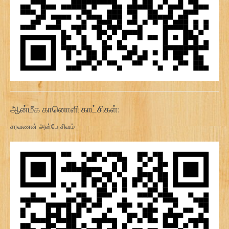
ஆன்மீக கானொளி காட்சிகள்:
சரவணன் அன்பே சிவம்