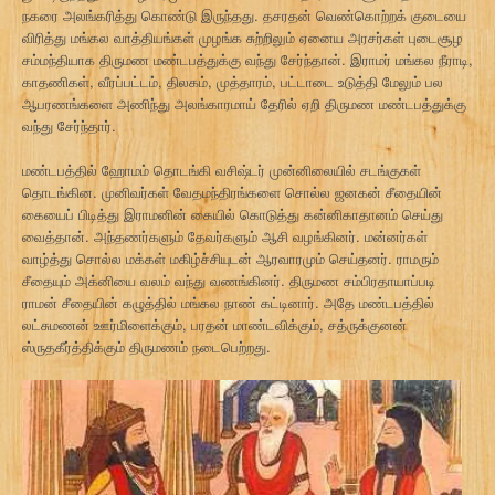
நகரை அலங்கரித்து கொண்டு இருந்தது. தசரதன் வெண்கொற்றக் குடையை
விரித்து மங்கல வாத்தியங்கள் முழங்க சுற்றிலும் ஏனைய அரசர்கள் புடைசூழ
சம்மந்தியாக திருமண மண்டபத்துக்கு வந்து சேர்ந்தான். இராமர் மங்கல நீராடி,
காதணிகள், வீரப்பட்டம், திலகம், முத்தாரம், பட்டாடை உடுத்தி மேலும் பல
ஆபரணங்களை அணிந்து அலங்காரமாய் தேரில் ஏறி திருமண மண்டபத்துக்கு
வந்து சேர்ந்தார்.
மண்டபத்தில் ஹோமம் தொடங்கி வசிஷ்டர் முன்னிலையில் சடங்குகள்
தொடங்கின. முனிவர்கள் வேதமந்திரங்களை சொல்ல ஜனகன் சீதையின்
கையைப் பிடித்து இராமனின் கையில் கொடுத்து கன்னிகாதானம் செய்து
வைத்தான். அந்தணர்களும் தேவர்களும் ஆசி வழங்கினர். மன்னர்கள்
வாழ்த்து சொல்ல மக்கள் மகிழ்ச்சியுடன் ஆரவாரமும் செய்தனர். ராமரும்
சீதையும் அக்னியை வலம் வந்து வணங்கினர். திருமண சம்பிரதாயாப்படி
ராமன் சீதையின் கழுத்தில் மங்கல நாண் கட்டினார். அதே மண்டபத்தில்
லட்சுமணன் ஊர்மிளைக்கும், பரதன் மாண்டவிக்கும், சத்ருக்குனன்
ஸ்ருதகீர்த்திக்கும் திருமணம் நடைபெற்றது.