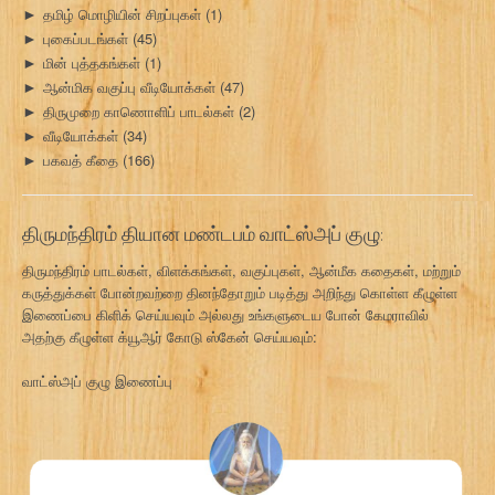
தமிழ் மொழியின் சிறப்புகள்
(1)
►
புகைப்படங்கள்
(45)
►
மின் புத்தகங்கள்
(1)
►
ஆன்மிக வகுப்பு வீடியோக்கள்
(47)
►
திருமுறை காணொளிப் பாடல்கள்
(2)
►
வீடியோக்கள்
(34)
►
பகவத் கீதை
(166)
►
திருமந்திரம் தியான மண்டபம் வாட்ஸ்அப் குழு:
திருமந்திரம் பாடல்கள், விளக்கங்கள், வகுப்புகள், ஆன்மீக கதைகள், மற்றும்
கருத்துக்கள் போன்றவற்றை தினந்தோறும் படித்து அறிந்து கொள்ள கீழுள்ள
இணைப்பை கிளிக் செய்யவும் அல்லது உங்களுடைய போன் கேமராவில்
அதற்கு கீழுள்ள க்யூஆர் கோடு ஸ்கேன் செய்யவும்:
வாட்ஸ்அப் குழு இணைப்பு