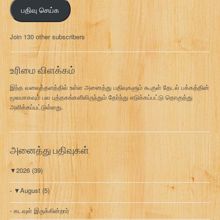
ஞ்
பதிவு செய்க
ச
ல்
மு
Join 130 other subscribers
க
வ
ரி
உரிமை விளக்கம்
இந்த வலைத்தளத்தில் உள்ள அனைத்து பதிவுகளும் கூகுள் தேடல் பக்கத்தின்
மூலமாகவும் பல புத்தகங்களிலிருந்தும் தேர்ந்து எடுக்கப்பட்டு தொகுத்து
அளிக்கப்பட்டுள்ளது.
அனைத்து பதிவுகள்
▼
2026
(39)
▼
August
(5)
கடவுள் இருக்கின்றார்