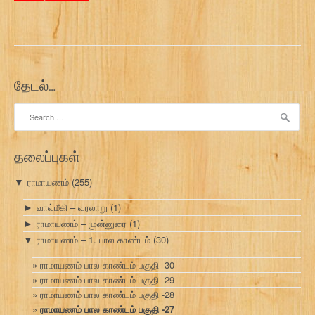
தேடல்…
Search
for:
தலைப்புகள்
ராமாயணம்
(255)
▼
வால்மீகி – வரலாறு
(1)
►
ராமாயணம் – முன்னுரை
(1)
►
ராமாயணம் – 1. பால காண்டம்
(30)
▼
ராமாயணம் பால காண்டம் பகுதி -30
ராமாயணம் பால காண்டம் பகுதி -29
ராமாயணம் பால காண்டம் பகுதி -28
ராமாயணம் பால காண்டம் பகுதி -27