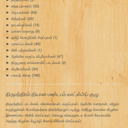
கந்த புராணம்
(30)
►
அடியவர்கள்
(54)
►
சித்தர்கள்
(20)
►
நாயன்மார்கள்
(15)
►
புராண வரலாறு
(9)
►
தமிழ் மொழியின் சிறப்புகள்
(1)
►
புகைப்படங்கள்
(45)
►
மின் புத்தகங்கள்
(1)
►
ஆன்மிக வகுப்பு வீடியோக்கள்
(47)
►
திருமுறை காணொளிப் பாடல்கள்
(2)
►
வீடியோக்கள்
(34)
►
பகவத் கீதை
(166)
►
திருமந்திரம் தியான மண்டபம் வாட்ஸ்அப் குழு:
திருமந்திரம் பாடல்கள், விளக்கங்கள், வகுப்புகள், ஆன்மீக கதைகள், மற்றும்
கருத்துக்கள் போன்றவற்றை தினந்தோறும் படித்து அறிந்து கொள்ள கீழுள்ள
இணைப்பை கிளிக் செய்யவும் அல்லது உங்களுடைய போன் கேமராவில்
அதற்கு கீழுள்ள க்யூஆர் கோடு ஸ்கேன் செய்யவும்: