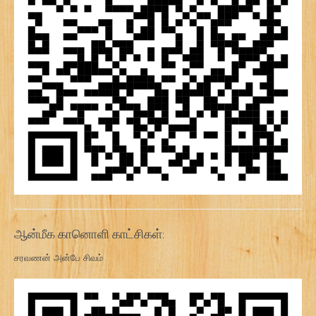
ஆன்மீக கானொளி காட்சிகள்:
சரவணன் அன்பே சிவம்