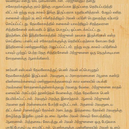
வேண்டும் என்று கேட்டுக்கொண்டான். அர்ஜூனனும் தனது
சகோதரர்களுக்கு தாம் இங்கு பாதுகாப்பாக இருப்பதை தெரியப்படுத்தி
விட்டால் ஐந்து வருடகாலம் இங்கு இருப்பதாக உறுதியளித்தான். மேலும் லலித
கலைகள் மற்றும் நடனம் சங்கீதத்திலும் அவன் பயிற்சி பெறுவதற்கு ஏற்பாடு
செய்யப்பட்டது. தேவலோகத்தில் கலைகள் யாவற்றிலும் சிறந்தவரான
சித்திரசேனன் என்பவரிடம் இந்த பொறுப்பு ஒப்படைக்கப்பட்டது.
இதற்கிடையில் இந்திரலோகத்தில் அர்ஜுனன் நலமாக இருக்கிறான் என்ற
செய்தியை பாண்டவர் சகோதரர்களுக்கு தெரிவிப்பதற்காக லோமஸ ரிஷி
இந்திரனால் மண்ணுலகிற்கு அனுப்பப்பட்டார். ஐந்து வருடகாலம் பயிற்சிகள்
யாவும் முற்றுப் பெற்ற பிறகு சித்திரசேனன் அர்ஜுனனை ஒரு நெருக்கடியான
சோதனைக்கு ஆளாக்கினார்.
ஊர்வசி என்பவள் தேவலோகத்துப் பெண் அவள் எப்பொழுதும்
தேவலோகத்தில் இருப்பவள். அவளுடைய அசாதாரணமான அழகை கண்டு
விண்ணவர்களையும் மண்ணுலகத்தவரையும் காம வலையில் மயக்கி
அவர்களை சோதனைக்குள்ளாக்குவது அவளது வேலை. அர்ஜுனனை காதல்
வலையில் அகப்படும் தூண்டுதல் வேலைக்கு அந்த தேவலோக பெண்
நியமிக்கப்பட்டாள். அவளும் அதற்கு இசைந்தாள். ஆனால் அர்ஜுனன்
அவளை தன் அன்னையாக போற்றி வழிபட்டான். அதனால் அவளுடைய
திட்டங்கள் அனைத்தும் தோல்வி அடைந்தது. இத்தகைய தோல்வி அவளுக்கு
நிகழ்ந்தது இதுவே முதல் தடவை ஆகவே அவள் மிகவும் கோபத்திற்கு
ஆளானாள். அத்தகைய கோபத்துடன் அவள் அர்ஜுனனை ஒரு பேடுவாக
மாறிப்போகும் படி சாபமிட்டாள். பெண்களுக்கு முன்னிலையில் அவன் நடனம்