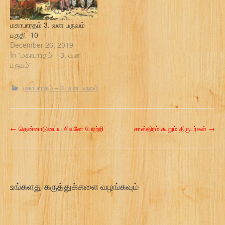
மகாபாரதம் 3. வன பருவம்
பகுதி -10
December 26, 2019
In "மகாபாரதம் – 3. வன
பருவம்"
மகாபாரதம் – 3. வன பருவம்
P
←
தென்னாடுடைய சிவனே போற்றி
சாஸ்திரம் கூறும் திருடர்கள்
→
o
s
t
உங்களது கருத்துக்களை வழங்கவும்
n
a