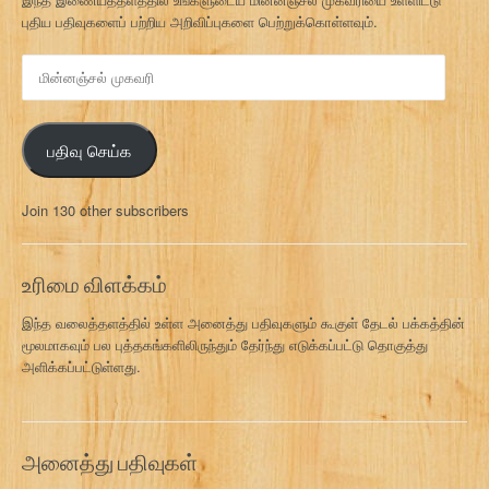
புதிய பதிவுகளைப் பற்றிய அறிவிப்புகளை பெற்றுக்கொள்ளவும்.
மி
ன்
ன
ஞ்
பதிவு செய்க
ச
ல்
மு
Join 130 other subscribers
க
வ
ரி
உரிமை விளக்கம்
இந்த வலைத்தளத்தில் உள்ள அனைத்து பதிவுகளும் கூகுள் தேடல் பக்கத்தின்
மூலமாகவும் பல புத்தகங்களிலிருந்தும் தேர்ந்து எடுக்கப்பட்டு தொகுத்து
அளிக்கப்பட்டுள்ளது.
அனைத்து பதிவுகள்