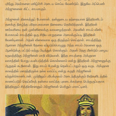
புரிந்து அவர்களை மகிழ்ச்சி அடைய செய்ய வேண்டும். இதுவே அப்பெண்
அர்ஜுனனை கிட்ட சாபமாகும்.
அர்ஜுனன் திகைத்துப் போனான். தன்னுடைய தந்தையான இந்திரனிடம்
தனக்கு நிகழ்ந்த பரிதாபகரமான நிலையை தெரிவித்தான். இந்திரன்
ஊர்வசியை தன் முன்னிலைக்கு வரவழைத்தான். அவளின் சாபம் வீண்
போகாமல் சாபத்தில் ஒரு சிறிய மாறுதலை அமைக்கும்படி இந்திரன்
வேண்டினான். அதன் விளைவாக ஒரு திருத்தம் செய்தாள். சாபத்திற்கு
ஆளான அர்ஜூனன் தேவை ஏற்படும்பொழுது அந்த சாபம் அவனை ஒரு
ஆண்டுக்கு மட்டும் வந்து பிடித்துக் கொள்ளும். அதன் பிறகு மீண்டும் பழைய
உருவத்திற்கு அர்ஜூனன் மாறி விடுவான். இந்த சாபத்தை அக்ஞான
வாசத்தின் போது பயன்படுத்திக் கொள்ளலாம் என்று இந்திரன் அர்ஜுனனுக்கு
ஆறுதல் கூறினான். இது சாபம் போன்று தென்பட்டாலும் ஒரு வருட அக்ஞான
காலத்தில் மறைந்திருக்க நல்ல வாய்ப்பு என்று கருதி அர்ஜூனன்
ஏற்றுக்கொண்டான். முற்றிலும் பரிபக்குவம் அடைந்திருக்கும் ரிஷிகளிடத்தில்
காணப்படும் தெய்வீகத் தன்மை வாய்ந்த புலனடக்கத்தை பெற்றுருப்பதாக
இந்திரனும் சித்திரசேனனும் அர்ஜூனன் பெரிதும் பாராட்டினர்.