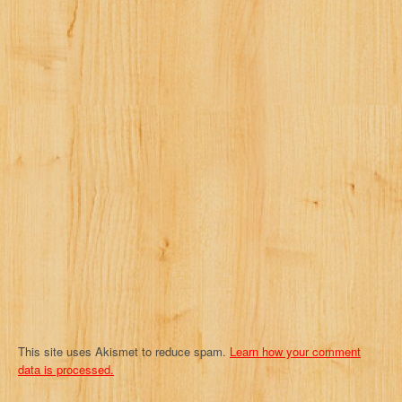
v
i
g
a
t
i
o
n
This site uses Akismet to reduce spam.
Learn how your comment
data is processed.