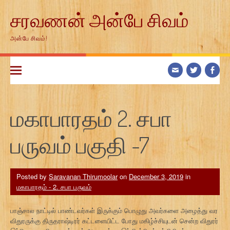
Skip
சரவணன் அன்பே சிவம்
to
content
அன்பே சிவம்!
மகாபாரதம் 2. சபா
பருவம் பகுதி -7
Posted by
Saravanan Thirumoolar
on
December 3, 2019
in
மகாபாரதம் - 2. சபா பருவம்
பாஞ்சால நாட்டில் பாண்டவர்கள் இருக்கும் பொழுது அவர்களை அழைத்து வர
விதுரருக்கு திருதராஷ்டிரர் கட்டளையிட்ட போது மகிழ்ச்சியுடன் சென்ற விதுரர்