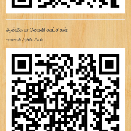
ஆன்மீக கானொளி காட்சிகள்:
சரவணன் அன்பே சிவம்