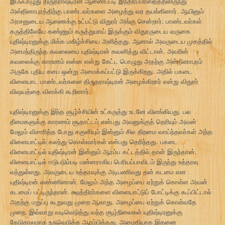
இப்பொழுது திருதராஷ்டிரன் ஆணைப்படி இந்திரப்பிரஸ்தத்திலிருந்து
அஸ்தினாபுரத்திற்கு பாண்டவர்களை அழைத்து வர தயங்கினார். ஆயினும்
அரசனுடைய ஆணைக்கு உட்பட்டு விதுரர் அங்கு சென்றார். பாண்டவர்கள்
கருத்திலேயே கண்ணும் கருத்துமாய் இருக்கும் விதுரருடைய வருகை
யுதிஷ்டிரனுக்கு மிக்க மகிழ்ச்சியை அளித்தது. ஆனால் அவருடைய முகத்தில்
அமைந்திருந்த கவலையை யுதிஷ்டிரன் கவனித்து விட்டான். அவரின்
கவலைக்கு காரணம் என்ன என்று கேட்ட பொழுது அதற்கு அஸ்தினாபுரம்
அருகே புதிய சபை ஒன்று அமைக்கப்பட்டு இருக்கிறது. அதில் பகடை
விளையாட பாண்டவர்களை திருதராஷ்டிரன் அழைக்கிறார் என்று விதுரர்
விஷயத்தை விளக்கி கூறினார்.
யுதிஷ்டிரனுக்கு இந்த சூழ்ச்சியின் உட்கருத்து உடனே விளங்கியது. பல
தீமைகளுக்கு காரணம் சூதாட்டம் என்பது அவனுக்குத் தெரியும் அவன்
மேலும் விசாரித்த போது சகுனியும் இன்னும் சில திறமை வாய்ந்தவர்கள் அந்த
விளையாட்டில் கலந்து கொள்வார்கள் என்பது தெரிந்தது. பகடை
விளையாட்டில் யுதிஷ்டிரன் இன்னும் ஆரம்ப கட்டத்தில் தான் இருந்தான்.
விளையாட்டில் ஈடுபடும்படி மன்னராகிய பெரியப்பாவிடம் இருந்து உத்தரவு
வந்துள்ளது. அவருடைய உத்தரவுக்கு அடிபணிவது தன் கடமை என
யுதிஷ்டிரன் எண்ணினான். மேலும் அந்த அழைப்பை ஏற்றுக் கொள்ள அவன்
கடமைப் பட்டிருந்தான். க்ஷத்திரர்களை விளையாட்டுப் போட்டிக்கு கூப்பிட்டால்
அதற்கு மறுப்பு கூறுவது முறை ஆகாது. அழைப்பை ஏற்றுக் கொள்வதே
முறை. இவ்வாறு வடிவெடுத்து வந்த சூழ்நிலைகள் யுதிஷ்டிரனுக்கு
கேடுகாலமாக உருவெடுக்க ஆரம்பித்தது. அமைதியாக இதனை