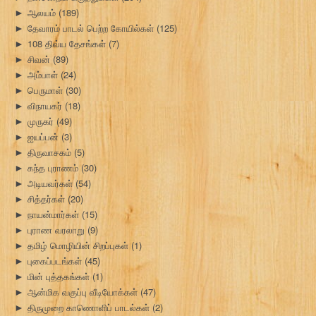
ஆலயம்
(189)
►
தேவாரம் பாடல் பெற்ற கோயில்கள்
(125)
►
108 திவ்ய தேசங்கள்
(7)
►
சிவன்
(89)
►
அம்பாள்
(24)
►
பெருமாள்
(30)
►
விநாயகர்
(18)
►
முருகர்
(49)
►
ஐயப்பன்
(3)
►
திருவாசகம்
(5)
►
கந்த புராணம்
(30)
►
அடியவர்கள்
(54)
►
சித்தர்கள்
(20)
►
நாயன்மார்கள்
(15)
►
புராண வரலாறு
(9)
►
தமிழ் மொழியின் சிறப்புகள்
(1)
►
புகைப்படங்கள்
(45)
►
மின் புத்தகங்கள்
(1)
►
ஆன்மிக வகுப்பு வீடியோக்கள்
(47)
►
திருமுறை காணொளிப் பாடல்கள்
(2)
►