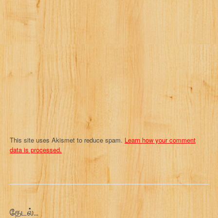
a
t
i
o
n
This site uses Akismet to reduce spam.
Learn how your comment
data is processed.
தேடல்…