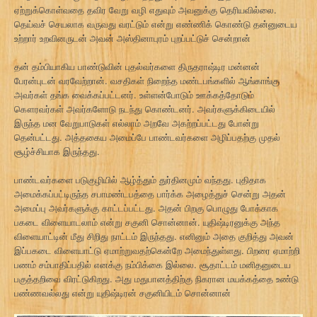
ஏற்றுக்கொள்வதை தவிர வேறு வழி எதுவும் அவனுக்கு தெரியவில்லை.
தெய்வச் செயலாக வருவது வரட்டும் என்று எண்ணிக் கொண்டு தன்னுடைய
உற்றார் உறவினருடன் அவன் அஸ்தினாபுரம் புறப்பட்டுச் சென்றான்
தன் தம்பியாகிய பாண்டுவின் புதல்வர்களை திருதராஷ்டிர மன்னன்
பேரன்புடன் வரவேற்றான். வசதிகள் நிறைந்த மண்டபங்களில் ஆங்காங்கு
அவர்கள் தங்க வைக்கப்பட்டனர். உள்ளன்போடும் ஊக்கத்தோடும்
கௌரவர்கள் அவர்களோடு நடந்து கொண்டனர். அவர்களுக்கிடையில்
இருந்த மன வேறுபாடுகள் எல்லாம் அறவே அகற்றப்பட்டது போன்று
தென்பட்டது. அத்தகைய அமைப்பே பாண்டவர்களை அழிப்பதற்கு முதல்
சூழ்ச்சியாக இருந்தது.
பாண்டவர்களை படுகுழியில் ஆழ்த்தும் துர்தினமும் வந்தது. புதிதாக
அமைக்கப்பட்டிருந்த சபாமண்டபத்தை பார்க்க அழைத்துச் சென்று அதன்
அமைப்பு அவர்களுக்கு காட்டப்பட்டது. அதன் பிறகு பொழுது போக்காக
பகடை விளையாடலாம் என்று சகுனி சொன்னான். யுதிஷ்டிரனுக்கு அந்த
விளையாட்டின் மீது சிறிது நாட்டம் இருந்தது. எனினும் அதை குறித்து அவன்
இப்பகடை விளையாட்டு ஏமாற்றுவதற்கென்றே அமைந்துள்ளது. பிறரை ஏமாற்றி
பணம் சம்பாதிப்பதில் எனக்கு நம்பிக்கை இல்லை. சூதாட்டம் மனிதனுடைய
பகுத்தறிவை விரட்டுகிறது. அது மதுபானத்திற்கு நிகரான மயக்கத்தை உண்டு
பண்ணவல்லது என்று யுதிஷ்டிரன் சகுனியிடம் சொன்னான்