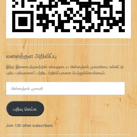
வலைத்தள அறிவிப்பு
இந்த இணையத்தளத்தில் உங்களுடைய மின்னஞ்சல் முகவரியை உள்ளிட்டு
புதிய பதிவுகளைப் பற்றிய அறிவிப்புகளை பெற்றுக்கொள்ளவும்.
மி
ன்
ன
ஞ்
பதிவு செய்க
ச
ல்
மு
Join 130 other subscribers
க
வ