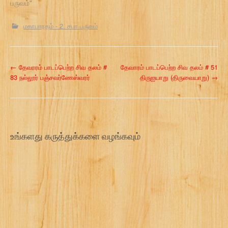
பருவம்"
மகாபாரதம் - 2. சபா பருவம்
P
←
தேவாரம் பாடப்பெற்ற சிவ தலம் #
தேவாரம் பாடப்பெற்ற சிவ தலம் # 51
83 நல்லூர் பஞ்சவர்ணேஸ்வரர்
திருஐயாறு (திருவையாறு)
→
o
s
t
உங்களது கருத்துக்களை வழங்கவும்
n
a
v
i
g