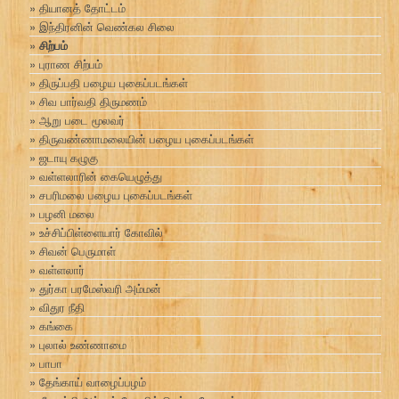
தியானத் தோட்டம்
இந்திரனின் வெண்கல சிலை
சிற்பம்
புராண சிற்பம்
திருப்பதி பழைய புகைப்படங்கள்
சிவ பார்வதி திருமணம்
ஆறு படை மூலவர்
திருவண்ணாமலையின் பழைய புகைப்படங்கள்
ஜடாயு கழுகு
வள்ளலாரின் கையெழுத்து
சபரிமலை பழைய புகைப்படங்கள்
பழனி மலை
உச்சிப்பிள்ளையார் கோவில்
சிவன் பெருமாள்
வள்ளலார்
துர்கா பரமேஸ்வரி அம்மன்
விதுர நீதி
கங்கை
புலால் உண்ணாமை
பாபா
தேங்காய் வாழைப்பழம்