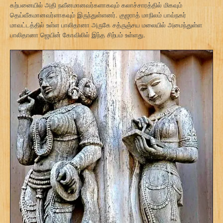
கற்பனையில் அதி நவீனமானவர்களாகவும் கலாச்சாரத்தில் மிகவும்
தெய்வீகமானவர்ளாகவும் இருந்துள்ளனர். குஜராத் மாநிலம் பாவ்நகர்
மாவட்டத்தில் உள்ள பாலிதானா அருகே சத்ருஞ்சய மலையில் அமைந்துள்ள
பாலிதானா ஜெயின் கோவிலில் இந்த சிற்பம் உள்ளது.