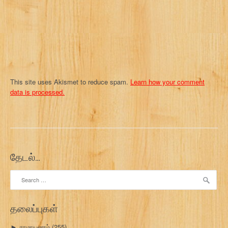
n
This site uses Akismet to reduce spam.
Learn how your comment
data is processed.
தேடல்…
Search
for:
தலைப்புகள்
ராமாயணம்
(255)
►