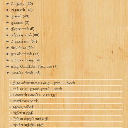
பெருமாள்
(30)
►
விநாயகர்
(18)
►
முருகர்
(49)
►
ஐயப்பன்
(3)
►
திருவாசகம்
(5)
►
கந்த புராணம்
(30)
►
அடியவர்கள்
(54)
►
சித்தர்கள்
(20)
►
நாயன்மார்கள்
(15)
►
புராண வரலாறு
(9)
►
தமிழ் மொழியின் சிறப்புகள்
(1)
►
புகைப்படங்கள்
(45)
▼
திருவண்ணாமலை பழைய புகைப்படங்கள்
சாய் பாபா புராண புகைப்படங்கள்
வள்ளலார் புகைப்பட வரலாறு
மாணிக்கவாசகர்
உதங்கமுனிவர்
அதிகார நந்தி
பிரம்மா மற்றும் சரஸ்வதி
அலங்காரத்தில் நந்தி