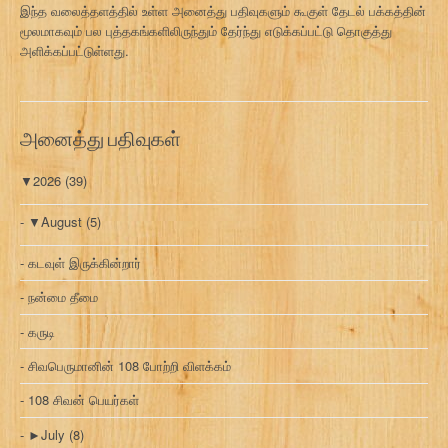
இந்த வலைத்தளத்தில் உள்ள அனைத்து பதிவுகளும் கூகுள் தேடல் பக்கத்தின்
மூலமாகவும் பல புத்தகங்களிலிருந்தும் தேர்ந்து எடுக்கப்பட்டு தொகுத்து
அளிக்கப்பட்டுள்ளது.
அனைத்து பதிவுகள்
▼
2026
(39)
▼
August
(5)
கடவுள் இருக்கின்றார்
நன்மை தீமை
கருடி
சிவபெருமானின் 108 போற்றி விளக்கம்
108 சிவன் பெயர்கள்
►
July
(8)