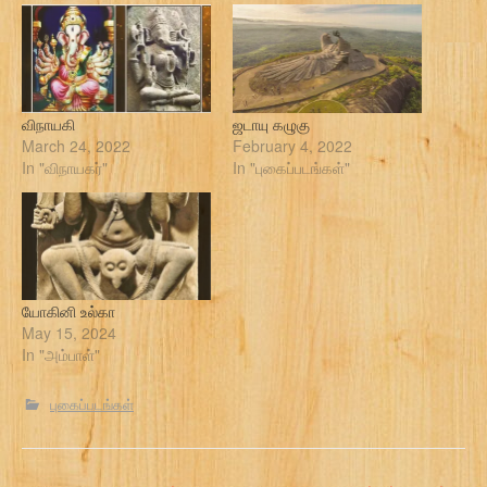
விநாயகி
ஜடாயு கழுகு
March 24, 2022
February 4, 2022
In "விநாயகர்"
In "புகைப்படங்கள்"
யோகினி உல்கா
May 15, 2024
In "அம்பாள்"
புகைப்படங்கள்