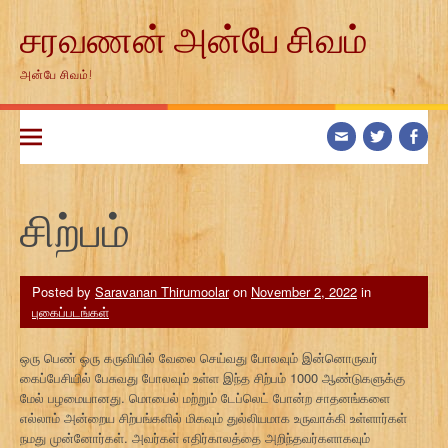
Skip
சரவணன் அன்பே சிவம்
to
content
அன்பே சிவம்!
சிற்பம்
Posted by
Saravanan Thirumoolar
on
November 2, 2022
in
புகைப்படங்கள்
ஒரு பெண் ஒரு கருவியில் வேலை செய்வது போலவும் இன்னொருவர்
கைப்பேசியில் பேசுவது போலவும் உள்ள இந்த சிற்பம் 1000 ஆண்டுகளுக்கு
மேல் பழமையானது. மொபைல் மற்றும் டேப்லெட் போன்ற சாதனங்களை
எல்லாம் அன்றைய சிற்பங்களில் மிகவும் துல்லியமாக உருவாக்கி உள்ளார்கள்
நமது முன்னோர்கள். அவர்கள் எதிர்காலத்தை அறிந்தவர்களாகவும்