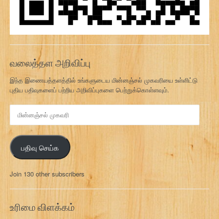
வலைத்தள அறிவிப்பு
இந்த இணையத்தளத்தில் உங்களுடைய மின்னஞ்சல் முகவரியை உள்ளிட்டு
புதிய பதிவுகளைப் பற்றிய அறிவிப்புகளை பெற்றுக்கொள்ளவும்.
மி
ன்
ன
ஞ்
பதிவு செய்க
ச
ல்
மு
Join 130 other subscribers
க
வ
ரி
உரிமை விளக்கம்