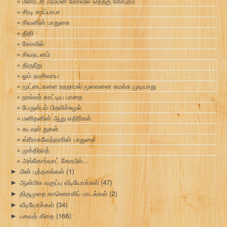
மீனாட்சி அம்மன் கோவில் தெற்கு கோபுரம்
சீரடி சாய்பாபா
சிவனின் பாதுகை
திதி
கோவில்
சிவநடனம்
திருநீறு
ஓம் நமசிவாய
மூட்டைகளை உதறாமல் மூலவனை சுமக்க முடியாது
நால்வர் காட்டிய பாதை
பேருன்பம் பிறவிச்சுழல்
மனிதனின் ஆறு எதிரிகள்
கடவுள் துகள்
ஸ்ரீராகவேந்தரரின் பாதுகை
முக்திநாத்
அங்கோர்வாட் கோயில்...
மின் புத்தகங்கள்
(1)
►
ஆன்மிக வகுப்பு வீடியோக்கள்
(47)
►
திருமுறை காணொளிப் பாடல்கள்
(2)
►
வீடியோக்கள்
(34)
►
பகவத் கீதை
(166)
►