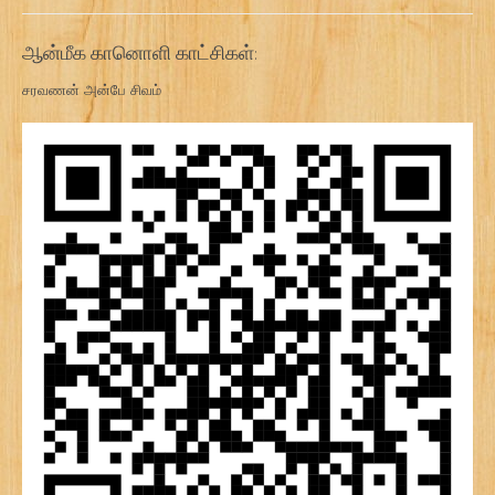
ஆன்மீக கானொளி காட்சிகள்:
சரவணன் அன்பே சிவம்