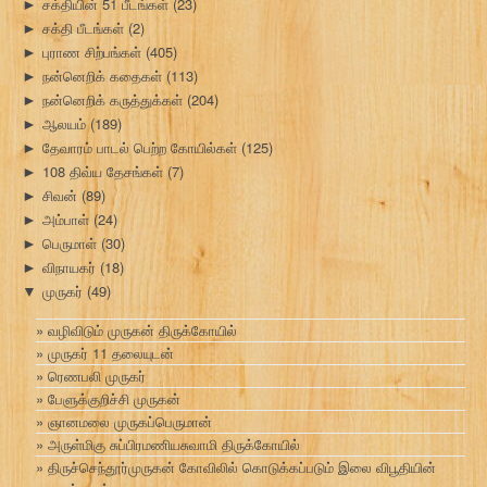
சக்தியின் 51 பீடங்கள்
(23)
►
சக்தி பீடங்கள்
(2)
►
புராண சிற்பங்கள்
(405)
►
நன்னெறிக் கதைகள்
(113)
►
நன்னெறிக் கருத்துக்கள்
(204)
►
ஆலயம்
(189)
►
தேவாரம் பாடல் பெற்ற கோயில்கள்
(125)
►
108 திவ்ய தேசங்கள்
(7)
►
சிவன்
(89)
►
அம்பாள்
(24)
►
பெருமாள்
(30)
►
விநாயகர்
(18)
►
முருகர்
(49)
▼
வழிவிடும் முருகன் திருக்கோயில்
முருகர் 11 தலையுடன்
ரெணபலி முருகர்
பேளுக்குறிச்சி முருகன்
ஞானமலை முருகப்பெருமான்
அருள்மிகு சுப்பிரமணியசுவாமி திருக்கோயில்
திருச்செந்தூர்முருகன் கோவிலில் கொடுக்கப்படும் இலை விபூதியின்