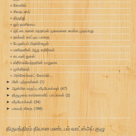
கோவில்
சிவநடனம்
திருநீறு
ஓம் நமசிவாய
மூட்டைகளை உதறாமல் மூலவனை சுமக்க முடியாது
நால்வர் காட்டிய பாதை
பேருன்பம் பிறவிச்சுழல்
மனிதனின் ஆறு எதிரிகள்
கடவுள் துகள்
ஸ்ரீராகவேந்தரரின் பாதுகை
முக்திநாத்
அங்கோர்வாட் கோயில்...
மின் புத்தகங்கள்
(1)
►
ஆன்மிக வகுப்பு வீடியோக்கள்
(47)
►
திருமுறை காணொளிப் பாடல்கள்
(2)
►
வீடியோக்கள்
(34)
►
பகவத் கீதை
(166)
►
திருமந்திரம் தியான மண்டபம் வாட்ஸ்அப் குழு: