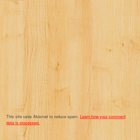
i
g
a
t
i
o
n
This site uses Akismet to reduce spam.
Learn how your comment
data is processed.