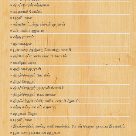
திருப்போரூர் கந்தசாமி
கந்தசாமி கோயில்
பழனி மலை
கந்தகோட்டத்து உற்சவர் முருகன்
சுப்ரமண்ய புஜங்கம்
கந்தபுராணம்
ஞானப்பழம்
பூம்பாறை குழந்தை வேலாயுத சுவாமி
குக்கே சுப்ரமணியசுவாமி கோயில்
ஊதியூர் மலை
ஓதிமலைமுருகன்
திருச்செந்தூர் கோவில்
திருச்செந்தூர்
திருச்செந்தூர் முருகன் கோவில்
திருச்செந்தூர் தலபுராணம்
திருசெந்தூர் சுப்பிரமணிய சுவாமி ஆலயம்.
கந்த சஷ்டி கவசம் வரலாறு
முருகன் அருள்
பழனி மலை
இலங்கையில் கண்டி கதிர்காமத்தில் போகர் பெருமானுடைய இயந்திரம்
பூம்பாறை நவபாசான முருகன்