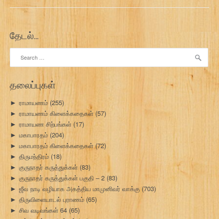
தேடல்…
Search
for:
தலைப்புகள்
ராமாயணம்
(255)
►
ராமாயணம் கிளைக்கதைகள்
(57)
►
ராமாயண சிற்பங்கள்
(17)
►
மகாபாரதம்
(204)
►
மகாபாரதம் கிளைக்கதைகள்
(72)
►
திருமந்திரம்
(18)
►
குருநாதர் கருத்துக்கள்
(83)
►
குருநாதர் கருத்துக்கள் பகுதி – 2
(83)
►
ஜீவ நாடி வழியாக அகத்திய மாமுனிவர் வாக்கு
(703)
►
திருவிளையாடல் புராணம்
(65)
►
சிவ வடிவங்கள் 64
(65)
►