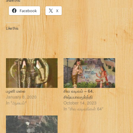
Share this:
Facebook
X
Like this:
பழனி மலை
சிவ வடிவம் – 64.
January 8, 2020
சிஷ்யபாவமூர்த்தி
In "ஆலயம்"
October 14, 2023
In "சிவ வடிவங்கள் 64"