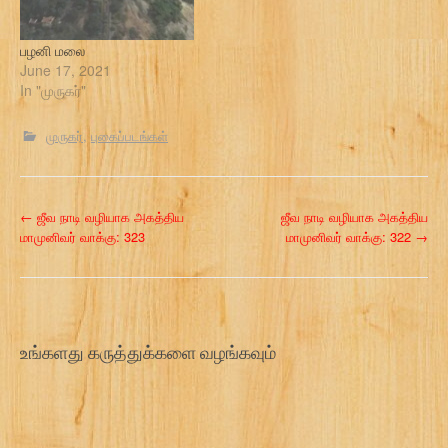
பழனி மலை
June 17, 2021
In "முருகர்"
முருகர்
புகைப்படங்கள்
P
←
ஜீவ நாடி வழியாக அகத்திய
ஜீவ நாடி வழியாக அகத்திய
மாமுனிவர் வாக்கு: 323
மாமுனிவர் வாக்கு: 322
→
o
s
t
உங்களது கருத்துக்களை வழங்கவும்
n
a
v