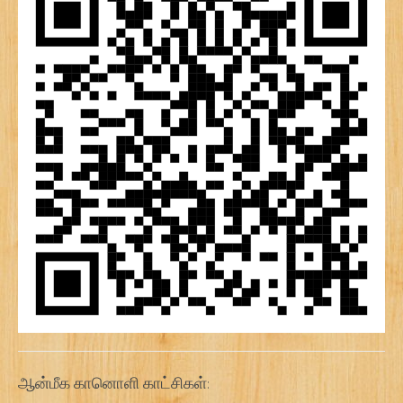
ஆன்மீக கானொளி காட்சிகள்: