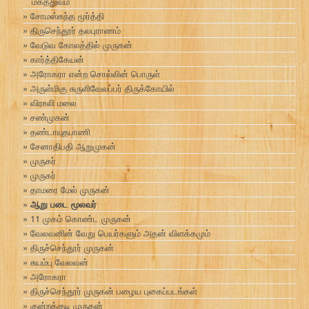
மகத்துவம்
சோமஸ்கந்த மூர்த்தி
திருசெந்தூர் தலபுராணம்
வேடுவ கோலத்தில் முருகன்
கார்த்திகேயன்
அரோகரா என்ற சொல்லின் பொருள்
அருள்மிகு சுருளிவேலப்பர் திருக்கோயில்
விராலி மலை
சண்முகன்
தண்டாயுதபாணி
சேனாதிபதி ஆறுமுகன்
முருகர்
முருகர்
தாமரை மேல் முருகன்
ஆறு படை மூலவர்
11 முகம் கொண்ட முருகன்
வேலவனின் வேறு பெயர்களும் அதன் விளக்கமும்
திருச்செந்தூர் முருகன்
சுயம்பு வேலவன்
அரோகரா
திருச்செந்தூர் முருகன் பழைய புகைப்படங்கள்
குன்றக்குடி முருகன்