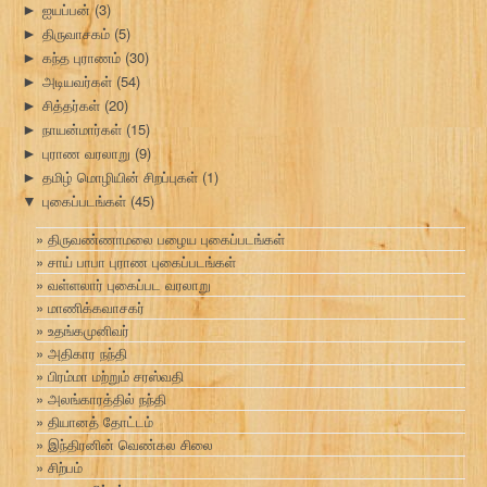
ஐயப்பன்
(3)
►
திருவாசகம்
(5)
►
கந்த புராணம்
(30)
►
அடியவர்கள்
(54)
►
சித்தர்கள்
(20)
►
நாயன்மார்கள்
(15)
►
புராண வரலாறு
(9)
►
தமிழ் மொழியின் சிறப்புகள்
(1)
►
புகைப்படங்கள்
(45)
▼
திருவண்ணாமலை பழைய புகைப்படங்கள்
சாய் பாபா புராண புகைப்படங்கள்
வள்ளலார் புகைப்பட வரலாறு
மாணிக்கவாசகர்
உதங்கமுனிவர்
அதிகார நந்தி
பிரம்மா மற்றும் சரஸ்வதி
அலங்காரத்தில் நந்தி
தியானத் தோட்டம்
இந்திரனின் வெண்கல சிலை
சிற்பம்