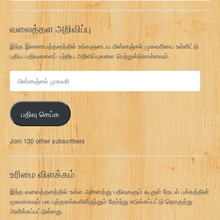
வலைத்தள அறிவிப்பு
இந்த இணையத்தளத்தில் உங்களுடைய மின்னஞ்சல் முகவரியை உள்ளிட்டு
புதிய பதிவுகளைப் பற்றிய அறிவிப்புகளை பெற்றுக்கொள்ளவும்.
மி
ன்
ன
ஞ்
பதிவு செய்க
ச
ல்
மு
Join 130 other subscribers
க
வ
ரி
உரிமை விளக்கம்
இந்த வலைத்தளத்தில் உள்ள அனைத்து பதிவுகளும் கூகுள் தேடல் பக்கத்தின்
மூலமாகவும் பல புத்தகங்களிலிருந்தும் தேர்ந்து எடுக்கப்பட்டு தொகுத்து
அளிக்கப்பட்டுள்ளது.