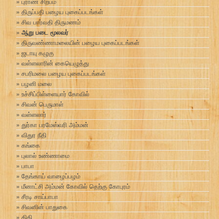
புராண சிற்பம்
திருப்பதி பழைய புகைப்படங்கள்
சிவ பார்வதி திருமணம்
ஆறு படை மூலவர்
திருவண்ணாமலையின் பழைய புகைப்படங்கள்
ஜடாயு கழுகு
வள்ளலாரின் கையெழுத்து
சபரிமலை பழைய புகைப்படங்கள்
பழனி மலை
உச்சிப்பிள்ளையார் கோவில்
சிவன் பெருமாள்
வள்ளலார்
துர்கா பரமேஸ்வரி அம்மன்
விதுர நீதி
கங்கை
புலால் உண்ணாமை
பாபா
தேங்காய் வாழைப்பழம்
மீனாட்சி அம்மன் கோவில் தெற்கு கோபுரம்
சீரடி சாய்பாபா
சிவனின் பாதுகை
திதி