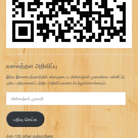
வலைத்தள அறிவிப்பு
இந்த இணையத்தளத்தில் உங்களுடைய மின்னஞ்சல் முகவரியை உள்ளிட்டு
புதிய பதிவுகளைப் பற்றிய அறிவிப்புகளை பெற்றுக்கொள்ளவும்.
மி
ன்
ன
ஞ்
பதிவு செய்க
ச
ல்
மு
Join 130 other subscribers
க