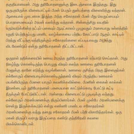
தகுதியானவன். அது துரியோதனனுக்கு இடைஞ்சலாக இருந்தது. இது
ஒருபுறமிருக்க விளையாட்டில் பீமன் பெரும் துன்பத்தை விளைவித்து வந்தான்.
ஆகையால் முரடனாக இருந்த அந்த சகோதரன் பீமன் மீது வெறுப்பையும்
பொறாமையையும் அவன் வளர்த்து வந்தான். சின்னஞ்சிறு வயதில்
உருவெடுக்கின்ற நட்பும் பகையும் ஆயுட்காலம் முழுவதும் அசையாது உள்ளத்தில்
உறுதி பெற்றிருப்பது மானிட வாழ்க்கையை பற்றிய கோட்பாடு ஆகும். காட்டில்
பிறந்து வீட்டிற்கு வந்திருக்கும் சகோதரர்களை எப்படியாவது அழித்து
விடவேண்டும் என்று துரியோதனன் திட்டமிட்டான்.
ஒருநாள் நதிக்கரையில் உணவு அருந்த துரியோதனன் ஏற்பாடு செய்தான். அது
நிகழ்ந்து கொண்டிருந்த பொழுது விஷம் கலந்த உணவை துரியோதனன்
பீமனுக்கு தானே எடுத்து வழங்கினான். உணவை ருசித்த பிறகு இளைஞர்கள்
எல்லோரும் விளையாடிக்கொண்டிருந்தனர் விஷம் அருந்திய உணவால்
மயங்கியிருந்த பீமனை யாரும் கவனிக்கவில்லை. பீமனின் கைகள் கால்கள்
இரண்டையும் துரியோதனன் பசுமையான காட்டுக்கொடி போட்டு கட்டி
நீருக்குள் போட்டுவிட்டான். அன்றைய விளையாட்டு முடிவுக்கு வந்தது.
எல்லோரும் அரண்மனைக்கு திரும்பினார்கள். பீமன் முன்பே அரண்மனைக்கு
சென்று இருக்கக்கூடும் என்று எண்ணி பாண்டவ சகோதரர்கள்
அரண்மனைக்கு வந்து தனது சகோதரன் பீமன் பற்றி விசாரித்தார்கள். ஒரு
மகன் திரும்பி வராது இருப்பதை கண்டு குந்திதேவி கவலை
மிகக்கொண்டாள்.