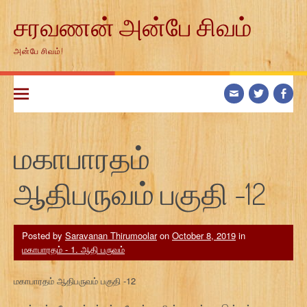
Skip
சரவணன் அன்பே சிவம்
to
content
அன்பே சிவம்!
மகாபாரதம்
ஆதிபருவம் பகுதி -12
Posted by
Saravanan Thirumoolar
on
October 8, 2019
in
மகாபாரதம் - 1. ஆதி பருவம்
மகாபாரதம் ஆதிபருவம் பகுதி -12