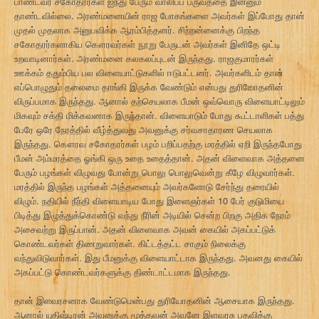
பாண்டவர் சகோதரர்கள் ஐந்து பேரும் வாலிபப் பருவத்தை இன்னும்
தாண்டவில்லை. அரண்மனையின் ராஜ போகங்களை அவர்கள் இப்போது தான்
முதல் முதலாக அனுபவிக்க ஆரம்பித்தனர். சிற்றன்னைக்கு பிறந்த
சகோதரர்களாகிய கௌரவர்கள் நூறு பேருடன் அவர்கள் இனிதே ஒட்டி
உறவாடினார்கள். அரண்மனை கலகலப்புடன் இருந்தது. ராஜகுமாரர்கள்
ஊக்கம் ததும்பிய பல விளையாட்டுகளில் ஈடுபட்டனர். அவர்களிடம் தான்
எப்பொழுதும் தலைமை தாங்கி இருக்க வேண்டும் என்பது துரியோதனின்
விருப்பமாக இருந்தது. ஆனால் தற்செயலாக பீமன் ஒவ்வொரு விளையாட்டிலும்
மிகவும் சக்தி மிக்கவனாக இருந்தான். விளையாடும் போது கூட்டாளிகள் பத்து
பேரே ஒரே நேரத்தில் வீழ்த்துவது அவனுக்கு சர்வசாதாரண செயலாக
இருந்தது. கௌரவ சகோதரர்கள் பழம் பறிப்பதற்கு மரத்தில் ஏறி இருந்தபோது
பீமன் அம்மரத்தை ஓங்கி ஒரு உதை உதைத்தான். அதன் விளைவாக அத்தனை
பேரும் பழங்கள் விழுவது போன்று பொலு பொலுவென்று கீழே விழுவார்கள்.
மரத்தில் இருந்த பழங்கள் அத்தனையும் அவர்களோடு சேர்ந்து தரையில்
விழும். நதியில் நீந்தி விளையாடிய போது இளைஞர்கள் 10 பேர் குடுமியை
பிடித்து இழுத்துக்கொண்டு வந்து நீரின் அடியில் சென்ற பிறகு அதிக நேரம்
அசைவற்று இருப்பான். அதன் விளைவாக அவன் கையில் அகப்பட்டுக்
கொண்டவர்கள் திணறுவார்கள். கிட்டத்தட்ட சாகும் நிலைக்கு
வந்துவிடுவார்கள். இது பீமனுக்கு விளையாட்டாக இருந்தது. அவனது கையில்
அகப்பட்டு கொண்டவர்களுக்கு திண்டாட்டமாக இருந்தது.
தான் இளவரசனாக வேண்டுமென்பது துரியோதனின் ஆசையாக இருந்தது.
ஆனால் யுதிஷ்டிரன் அவனுக்கு மூத்தவன் அவனே இளவரசு பதவிக்கு