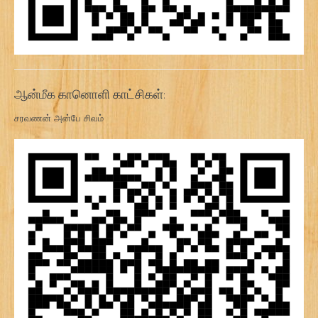
ஆன்மீக கானொளி காட்சிகள்:
சரவணன் அன்பே சிவம்