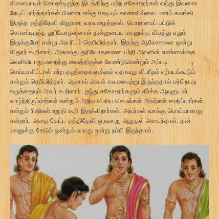
விளையாடிக் கொண்டிருந்த இடத்திற்கு மற்ற சகோதரர்கள் வந்து இவனை
தேடிப் பார்த்தார்கள் பீமனை எங்கு தேடியும் காணவில்லை. மனம் கலங்கி
இருந்த குந்திதேவி விதுரரை வரவழைத்தாள். பொறாமைப் பட்டுக்
கொண்டிருந்த துரியோதனனால் தன்னுடைய மகனுக்கு விபத்து ஏதும்
இருக்குமோ என்று அவரிடம் தெரிவித்தார். இதற்கு ஆலோசனை ஒன்று
விதுரர் கூறினார். அதாவது துரியோதனனை பற்றி அவளின் எண்ணத்தை
வெளியிடாது மறைத்து வைத்திருக்க வேண்டுமென்றும் அப்படி
செய்யாவிட்டால் மற்ற குழந்தைகளுக்கும் ஏதாவது விபரீதம் ஏற்படக்கூடும்
என்றும் தெரிவித்தார். ஆனால் அவள் கவலையுற்று இருந்ததால் மற்றொரு
கருத்தையும் அவர் கூறினார். ஐந்து சகோதரர்களும் தீர்க்க ஆயுளுடன்
வாழ்ந்திருப்பார்கள் என்றும் அறிய பெரிய செயல்கள் அவர்கள் சாதிப்பார்கள்
என்றும் ரிஷிகள் உறுதி கூறி இருக்கிறார்கள். அவர்கள் வாக்கு பொய்யாகாது
என்றார். அதை கேட்ட குந்திதேவி ஒருவாறு ஆறுதல் அடைந்தாள். தன்
மகனுக்கு கேடும் ஒன்றும் வராது என்று நம்பி இருந்தாள்.