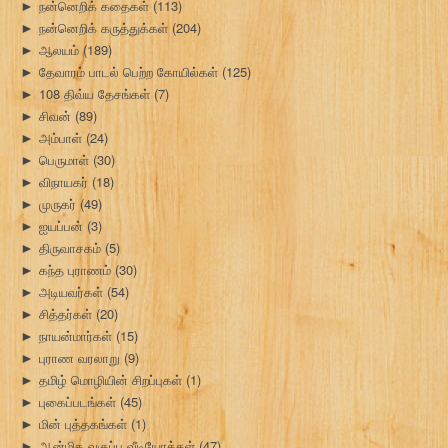
நன்னெறிக் கதைகள்
(113)
►
நன்னெறிக் கருத்துக்கள்
(204)
►
ஆலயம்
(189)
►
தேவாரம் பாடல் பெற்ற கோயில்கள்
(125)
►
108 திவ்ய தேசங்கள்
(7)
►
சிவன்
(89)
►
அம்பாள்
(24)
►
பெருமாள்
(30)
►
விநாயகர்
(18)
►
முருகர்
(49)
►
ஐயப்பன்
(3)
►
திருவாசகம்
(5)
►
கந்த புராணம்
(30)
►
அடியவர்கள்
(54)
►
சித்தர்கள்
(20)
►
நாயன்மார்கள்
(15)
►
புராண வரலாறு
(9)
►
தமிழ் மொழியின் சிறப்புகள்
(1)
►
புகைப்படங்கள்
(45)
►
மின் புத்தகங்கள்
(1)
►
ஆன்மிக வகுப்பு வீடியோக்கள்
(47)
►