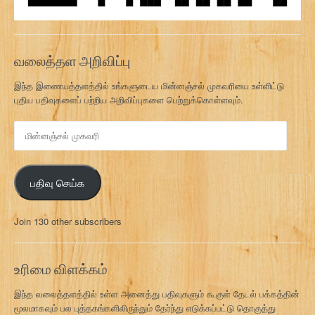
வலைத்தள அறிவிப்பு
இந்த இணையத்தளத்தில் உங்களுடைய மின்னஞ்சல் முகவரியை உள்ளிட்டு
புதிய பதிவுகளைப் பற்றிய அறிவிப்புகளை பெற்றுக்கொள்ளவும்.
மி
ன்
ன
ஞ்
பதிவு செய்க
ச
ல்
மு
Join 130 other subscribers
க
வ
ரி
உரிமை விளக்கம்
இந்த வலைத்தளத்தில் உள்ள அனைத்து பதிவுகளும் கூகுள் தேடல் பக்கத்தின்
மூலமாகவும் பல புத்தகங்களிலிருந்தும் தேர்ந்து எடுக்கப்பட்டு தொகுத்து