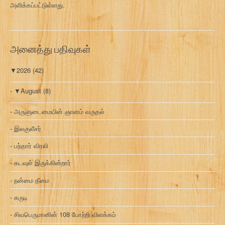
அளிக்கப்பட்டுள்ளது.
அனைத்து பதிவுகள்
▼
2026
(42)
▼
August
(8)
அருளுடைமையின் ஞானம் வருதல்
இலகுலீசர்
பந்தார் விரலி
கடவுள் இருக்கின்றார்
நன்மை தீமை
கருடி
சிவபெருமானின் 108 போற்றி விளக்கம்