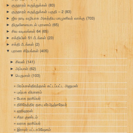
குருநாதர் கருத்துக்கள்
(83)
►
குருநாதர் கருத்துக்கள் பகுதி – 2
(83)
►
ஜீவ நாடி வழியாக அகத்திய மாமுனிவர் வாக்கு
(703)
►
திருவிளையாடல் புராணம்
(65)
►
சிவ வடிவங்கள் 64
(65)
►
சக்தியின் 51 பீடங்கள்
(23)
►
சக்தி பீடங்கள்
(2)
►
புராண சிற்பங்கள்
(405)
▼
சிவன்
(141)
►
அம்பாள்
(62)
►
பெருமாள்
(103)
▼
பிரம்மாஸ்திரத்தால் கட்டப்பட்ட அனுமன்
புஷ்பக விமானம்
யோக நரசிம்மர்
திரிநேத்திர தசபு வீரஆஞ்சநேயர்
ஹரிஹரன்
சீதா குண்டம்
வராக நரசிம்மர்
இராமர் பட்டாபிஷேகம்