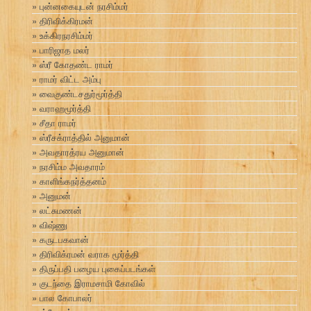
புன்னகையுடன் நரசிம்மர்
திரிவிக்கிரமன்
உக்கிரநரசிம்மர்
பாரிஜாத மலர்
ஸ்ரீ கோதண்ட ராமர்
ராமர் விட்ட அம்பு
வைகுண்டசதுர்மூர்த்தி
வராஹமூர்த்தி
சீதா ராமர்
ஸ்ரீசக்ராத்தில் அனுமான்
அவதாரத்ரய அனுமான்
நரசிம்ம அவதாரம்
காளிங்கநர்த்தனம்
அனுமன்
லட்சுமணன்
விஷ்ணு
கருடபகவான்
திரிவிக்ரமன் வராக மூர்த்தி
திருப்பதி பழைய புகைப்படங்கள்
குடந்தை இராமசாமி கோவில்
பால கோபாலர்