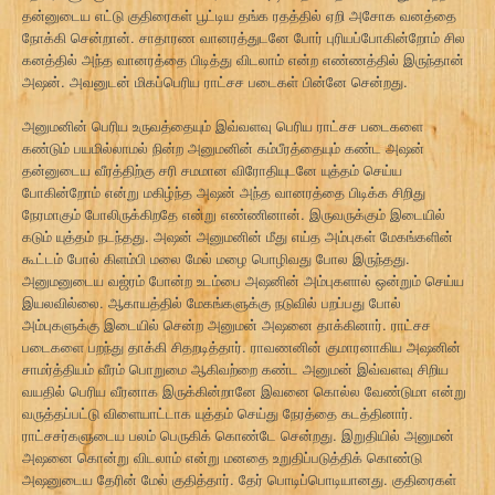
தன்னுடைய எட்டு குதிரைகள் பூட்டிய தங்க ரதத்தில் ஏறி அசோக வனத்தை
நோக்கி சென்றான். சாதாரண வானரத்துடனே போர் புரியப்போகின்றோம் சில
கனத்தில் அந்த வானரத்தை பிடித்து விடலாம் என்ற எண்ணத்தில் இருந்தான்
அஷன். அவனுடன் மிகப்பெரிய ராட்சச படைகள் பின்னே சென்றது.
அனுமனின் பெரிய உருவத்தையும் இவ்வளவு பெரிய ராட்சச படைகளை
கண்டும் பயமில்லாமல் நின்ற அனுமனின் கம்பீரத்தையும் கண்ட அஷன்
தன்னுடைய வீரத்திற்கு சரி சமமான விரோதியுடனே யுத்தம் செய்ய
போகின்றோம் என்று மகிழ்ந்த அஷன் அந்த வானரத்தை பிடிக்க சிறிது
நேரமாகும் போலிருக்கிறதே என்று எண்ணினான். இருவருக்கும் இடையில்
கடும் யுத்தம் நடந்தது. அஷன் அனுமனின் மீது எய்த அம்புகள் மேகங்களின்
கூட்டம் போல் கிளம்பி மலை மேல் மழை பொழிவது போல இருந்தது.
அனுமனுடைய வஜ்ரம் போன்ற உடம்பை அஷனின் அம்புகளால் ஒன்றும் செய்ய
இயலவில்லை. ஆகாயத்தில் மேகங்களுக்கு நடுவில் பறப்பது போல்
அம்புகளுக்கு இடையில் சென்ற அனுமன் அஷனை தாக்கினார். ராட்சச
படைகளை பறந்து தாக்கி சிதறடித்தார். ராவணனின் குமாரனாகிய அஷனின்
சாமர்த்தியம் வீரம் பொறுமை ஆகிவற்றை கண்ட அனுமன் இவ்வளவு சிறிய
வயதில் பெரிய வீரனாக இருக்கின்றானே இவனை கொல்ல வேண்டுமா என்று
வருத்தப்பட்டு விளையாட்டாக யுத்தம் செய்து நேரத்தை கடத்தினார்.
ராட்சசர்களுடைய பலம் பெருகிக் கொண்டே சென்றது. இறுதியில் அனுமன்
அஷனை கொன்று விடலாம் என்று மனதை உறுதிப்படுத்திக் கொண்டு
அஷனுடைய தேரின் மேல் குதித்தார். தேர் பொடிப்பொடியானது. குதிரைகள்