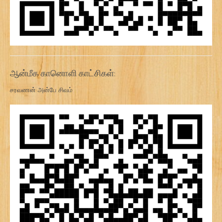
ஆன்மீக கானொளி காட்சிகள்:
சரவணன் அன்பே சிவம்