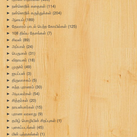
நன்னெறிக் கதைகள்
(114)
►
நன்னெறிக் கருத்துக்கள்
(204)
►
ஆலயம்
(189)
►
தேவாரம் பாடல் பெற்ற கோயில்கள்
(125)
►
108 திவ்ய தேசங்கள்
(7)
►
சிவன்
(89)
►
அம்பாள்
(24)
►
பெருமாள்
(31)
►
விநாயகர்
(18)
►
முருகர்
(49)
►
ஐயப்பன்
(3)
►
திருவாசகம்
(5)
►
கந்த புராணம்
(30)
►
அடியவர்கள்
(54)
►
சித்தர்கள்
(20)
►
நாயன்மார்கள்
(15)
►
புராண வரலாறு
(9)
►
தமிழ் மொழியின் சிறப்புகள்
(1)
►
புகைப்படங்கள்
(45)
►
மின் புத்தகங்கள்
(1)
►