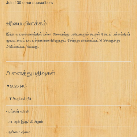
Join 130 other subscribers
க
வ
ரி
உரிமை விளக்கம்
இந்த வலைத்தளத்தில் உள்ள அனைத்து பதிவுகளும் கூகுள் தேடல் பக்கத்தின்
மூலமாகவும் பல புத்தகங்களிலிருந்தும் தேர்ந்து எடுக்கப்பட்டு தொகுத்து
அளிக்கப்பட்டுள்ளது.
அனைத்து பதிவுகள்
▼
2026
(40)
▼
August
(6)
பந்தார் விரலி
கடவுள் இருக்கின்றார்
நன்மை தீமை