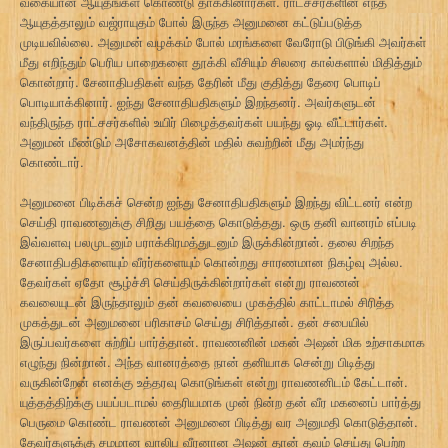
வகையான ஆயுதங்கள் கொண்டு தாக்கினார்கள். ராட்சசர்களின் எந்த
ஆயுதத்தாலும் வஜ்ராயுதம் போல் இருந்த அனுமனை கட்டுப்படுத்த
முடியவில்லை. அனுமன் வழக்கம் போல் மரங்களை வேரோடு பிடுங்கி அவர்கள்
மீது எறிந்தும் பெரிய பாறைகளை தூக்கி வீசியும் சிலரை கால்களால் மிதித்தும்
கொன்றார். சேனாதிபதிகள் வந்த தேரின் மீது குதித்து தேரை பொடிப்
பொடியாக்கினார். ஐந்து சேனாதிபதிகளும் இறந்தனர். அவர்களுடன்
வந்திருந்த ராட்சசர்களில் உயிர் பிழைத்தவர்கள் பயந்து ஓடி வீட்டார்கள்.
அனுமன் மீண்டும் அசோகவனத்தின் மதில் சுவற்றின் மீது அமர்ந்து
கொண்டார்.
அனுமனை பிடிக்கச் சென்ற ஐந்து சேனாதிபதிகளும் இறந்து விட்டனர் என்ற
செய்தி ராவணனுக்கு சிறிது பயத்தை கொடுத்தது. ஒரு தனி வானரம் எப்படி
இவ்வளவு பலமுடனும் பராக்கிரமத்துடனும் இருக்கின்றான். தலை சிறந்த
சேனாதிபதிகளையும் வீரர்களையும் கொன்றது சாரணமான நிகழ்வு அல்ல.
தேவர்கள் ஏதோ சூழ்ச்சி செய்திருக்கின்றார்கள் என்று ராவணன்
கவலையுடன் இருந்தாலும் தன் கவலையை முகத்தில் காட்டாமல் சிரித்த
முகத்துடன் அனுமனை பரிகாசம் செய்து சிரித்தான். தன் சபையில்
இருப்பவர்களை சுற்றிப் பார்த்தான். ராவணனின் மகன் அஷன் மிக உற்சாகமாக
எழுந்து நின்றான். அந்த வானரத்தை நான் தனியாக சென்று பிடித்து
வருகின்றேன் எனக்கு உத்தரவு கொடுங்கள் என்று ராவணனிடம் கேட்டான்.
யுத்தத்திற்க்கு பயப்படாமல் தைரியமாக முன் நின்ற தன் வீர மகனைப் பார்த்து
பெருமை கொண்ட ராவணன் அனுமனை பிடித்து வர அனுமதி கொடுத்தான்.
தேவர்களுக்கு சமமான வாலிப வீரனான அஷன் தான் தவம் செய்து பெற்ற