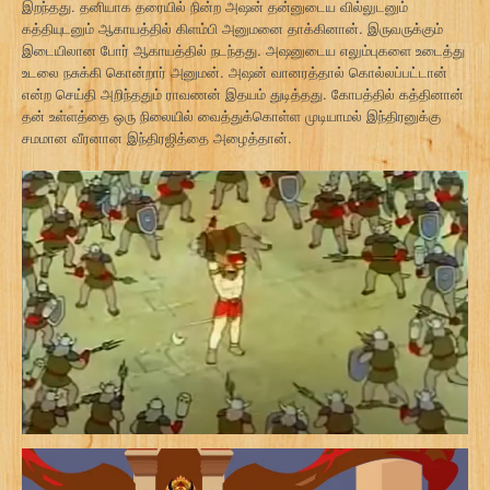
இறந்தது. தனியாக தரையில் நின்ற அஷன் தன்னுடைய வில்லுடனும்
கத்தியுடனும் ஆகாயத்தில் கிளம்பி அனுமனை தாக்கினான். இருவருக்கும்
இடையிலான போர் ஆகாயத்தில் நடந்தது. அஷனுடைய எலும்புகளை உடைத்து
உடலை நசுக்கி கொன்றார் அனுமன். அஷன் வானரத்தால் கொல்லப்பட்டான்
என்ற செய்தி அறிந்ததும் ராவணன் இதயம் துடித்தது. கோபத்தில் கத்தினான்
தன் உள்ளத்தை ஒரு நிலையில் வைத்துக்கொள்ள முடியாமல் இந்திரனுக்கு
சமமான வீரனான இந்திரஜித்தை அழைத்தான்.