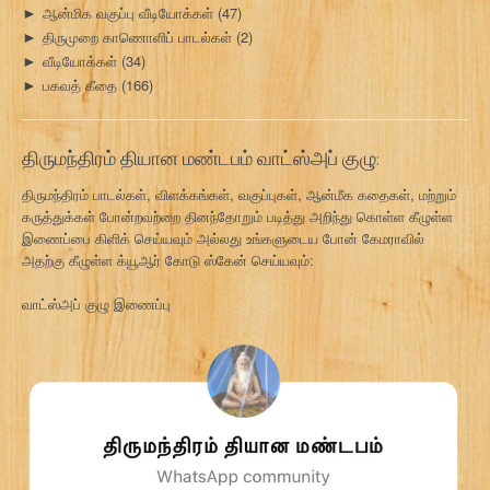
ஆன்மிக வகுப்பு வீடியோக்கள்
(47)
►
திருமுறை காணொளிப் பாடல்கள்
(2)
►
வீடியோக்கள்
(34)
►
பகவத் கீதை
(166)
►
திருமந்திரம் தியான மண்டபம் வாட்ஸ்அப் குழு:
திருமந்திரம் பாடல்கள், விளக்கங்கள், வகுப்புகள், ஆன்மீக கதைகள், மற்றும்
கருத்துக்கள் போன்றவற்றை தினந்தோறும் படித்து அறிந்து கொள்ள கீழுள்ள
இணைப்பை கிளிக் செய்யவும் அல்லது உங்களுடைய போன் கேமராவில்
அதற்கு கீழுள்ள க்யூஆர் கோடு ஸ்கேன் செய்யவும்:
வாட்ஸ்அப் குழு இணைப்பு