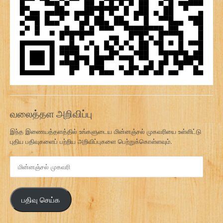
வலைத்தள அறிவிப்பு
இந்த இணையத்தளத்தில் உங்களுடைய மின்னஞ்சல் முகவரியை உள்ளிட்டு
புதிய பதிவுகளைப் பற்றிய அறிவிப்புகளை பெற்றுக்கொள்ளவும்.
மி
ன்
ன
ஞ்
பதிவு செய்க
ச
ல்
மு