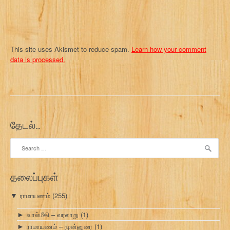
This site uses Akismet to reduce spam.
Learn how your comment
data is processed.
தேடல்…
Search
for:
தலைப்புகள்
ராமாயணம்
(255)
▼
வால்மீகி – வரலாறு
(1)
►
ராமாயணம் – முன்னுரை
(1)
►