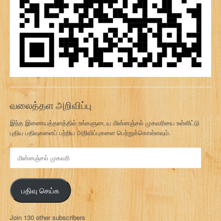
வலைத்தள அறிவிப்பு
இந்த இணையத்தளத்தில் உங்களுடைய மின்னஞ்சல் முகவரியை உள்ளிட்டு
புதிய பதிவுகளைப் பற்றிய அறிவிப்புகளை பெற்றுக்கொள்ளவும்.
மி
ன்
ன
ஞ்
பதிவு செய்க
ச
ல்
மு
Join 130 other subscribers
க