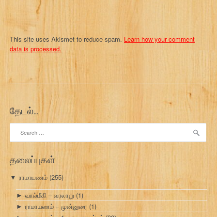
This site uses Akismet to reduce spam.
Learn how your comment
data is processed.
தேடல்…
Search
for:
தலைப்புகள்
ராமாயணம்
(255)
▼
வால்மீகி – வரலாறு
(1)
►
ராமாயணம் – முன்னுரை
(1)
►