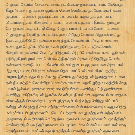
அனுமன் அவரின் நிலையை கண்டதும் மிகவும் துக்கமடைந்தார். அப்போது
இருட்டு மறைந்து காலை சூரியன் மெல்ல வெளிவந்தது. வேத மந்திரங்கள்
முழங்க ராவணன் எழுப்பப்பட்டான். காலையில் எழுந்ததும் தன் படை
பரிவாரங்களுடன் சீதையை பார்க்க ராவணன் வந்தான். இரவில் தூங்கும்
பொது கண்டதை விட இப்போது மேலும் பராக்கிரமசாலி போல் ராவணன்
அனுமனுக்கு தெரிந்தான். நடப்பவற்றை அறிந்து கொள்ள அனுமன் மரத்து
இலைகளுக்கிடேயே தன்னை மறைத்துக் கொண்டார். சீதை ராவணனை
கண்டதும் பெரும்காற்றில் மரங்கள் நடுங்குவதை போல நடுங்கினாள்.
சீதையிடம் ராவணன் பேச ஆரம்பித்தான். அழகியே என்னை கண்டதும் ஏன்
நடுங்குகிறாய் நான் உன் மேல் வைத்திருக்கும் அன்பை நீ தெரிந்து கொள்.
என்னைக் கண்டு பயப்பட வேண்டாம். உன்னுடைய முழுமையான அன்பு என்
மீது வரும் வரையில் நான் உன்னை தொட மாட்டேன். உன் விருப்பத்திற்கு
மாறாக இங்கு எதுவும் நடக்காது. வீணாக தூக்கத்துடன் இருந்து உன் உடலை
ஏன் நீ வருத்திக் கொள்கிறாய். உனக்கு சமமான அழகி இந்த உலகத்தில் வேறு
யாரும் இல்லை. நகைகள் வைர வைடூரியங்கள் அணிந்து பட்டு துணிகளை
அணிந்து மகிழ்ச்சியுடன் இருக்க வேண்டிய நீ ஏன் உன் அழகையும் வயதையும்
வீணடித்துக் கொள்கிறாய். நான் இருக்குமிடம் நீ வந்து சேர்ந்து விட்டாய்.
என்னுடன் சேர்ந்து நீ சகல சந்தோசங்களையம் போகங்களையும் அனுபவித்து
மகிழ்ச்சியுடன் இருக்கலாம். நீயே பட்டத்தரசியாக இருந்து என் அந்தப்புரம்
முழுவதையும் அதிகாரம் செய்து நீயை தலைவியாக இருக்கலாம். தவத்திலும்
செல்வத்திலும் புகழிலும் ராமனை விட நானே மிகவும் மேம்பட்டவன் என்பதை
தெரிந்துகொள். காட்டில் மரவுரி தரித்துக் கொண்டு இருக்கும் ஒருவனை