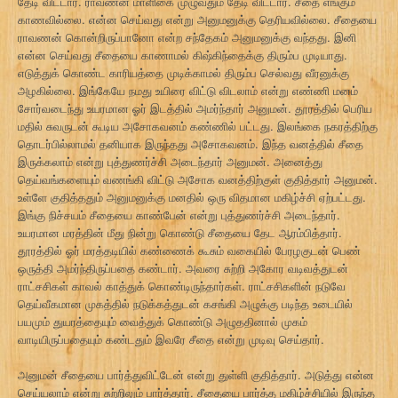
தேடி விட்டார். ராவணன் மாளிகை முழுவதும் தேடி விட்டார். சீதை எங்கும்
காணவில்லை. என்ன செய்வது என்று அனுமனுக்கு தெரியவில்லை. சீதையை
ராவணன் கொன்றிருப்பானோ என்ற சந்தேகம் அனுமனுக்கு வந்தது. இனி
என்ன செய்வது சீதையை காணாமல் கிஷ்கிந்தைக்கு திரும்ப முடியாது.
எடுத்துக் கொண்ட காரியத்தை முடிக்காமல் திரும்ப செல்வது வீரனுக்கு
அழகில்லை. இங்கேயே நமது உயிரை விட்டு விடலாம் என்று எண்ணி மனம்
சோர்வடைந்து உயரமான ஓர் இடத்தில் அமர்ந்தார் அனுமன். தூரத்தில் பெரிய
மதில் சுவருடன் கூடிய அசோகவனம் கண்ணில் பட்டது. இலங்கை நகரத்திற்கு
தொடர்பில்லாமல் தனியாக இருந்தது அசோகவனம். இந்த வனத்தில் சீதை
இருக்கலாம் என்று புத்துணர்ச்சி அடைந்தார் அனுமன். அனைத்து
தெய்வங்களையும் வணங்கி விட்டு அசோக வனத்திற்குள் குதித்தார் அனுமன்.
உள்ளே குதித்ததும் அனுமனுக்கு மனதில் ஒரு விதமான மகிழ்ச்சி ஏற்பட்டது.
இங்கு நிச்சயம் சீதையை காண்பேன் என்று புத்துணர்ச்சி அடைந்தார்.
உயரமான மரத்தின் மீது நின்று கொண்டு சீதையை தேட ஆரம்பித்தார்.
தூரத்தில் ஓர் மரத்தடியில் கண்ணைக் கூசும் வகையில் பேரழகுடன் பெண்
ஒருத்தி அமர்ந்திருப்பதை கண்டார். அவரை சுற்றி அகோர வடிவத்துடன்
ராட்சசிகள் காவல் காத்துக் கொண்டிருந்தார்கள். ராட்சசிகளின் நடுவே
தெய்வீகமான முகத்தில் நடுக்கத்துடன் கசங்கி அழுக்கு படிந்த உடையில்
பயமும் துயரத்தையும் வைத்துக் கொண்டு அழுததினால் முகம்
வாடியிருப்பதையும் கண்டதும் இவரே சீதை என்று முடிவு செய்தார்.
அனுமன் சீதையை பார்த்துவிட்டேன் என்று துள்ளி குதித்தார். அடுத்து என்ன
செய்யலாம் என்று சுற்றிலும் பார்த்தார். சீதையை பார்த்த மகிழ்ச்சியில் இருந்த