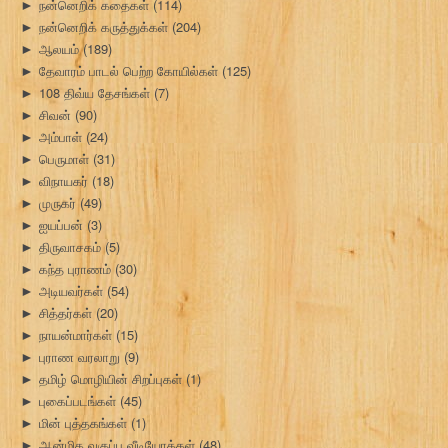
நன்னெறிக் கதைகள்
(114)
►
நன்னெறிக் கருத்துக்கள்
(204)
►
ஆலயம்
(189)
►
தேவாரம் பாடல் பெற்ற கோயில்கள்
(125)
►
108 திவ்ய தேசங்கள்
(7)
►
சிவன்
(90)
►
அம்பாள்
(24)
►
பெருமாள்
(31)
►
விநாயகர்
(18)
►
முருகர்
(49)
►
ஐயப்பன்
(3)
►
திருவாசகம்
(5)
►
கந்த புராணம்
(30)
►
அடியவர்கள்
(54)
►
சித்தர்கள்
(20)
►
நாயன்மார்கள்
(15)
►
புராண வரலாறு
(9)
►
தமிழ் மொழியின் சிறப்புகள்
(1)
►
புகைப்படங்கள்
(45)
►
மின் புத்தகங்கள்
(1)
►
ஆன்மிக வகுப்பு வீடியோக்கள்
(48)
►