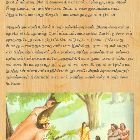
இனியும் நம்பாதே. இனி நீ அவனை நீ கண்ணால் பார்க்க முடியாது. அவன்
இங்கு வரமட்டான். என் சொல்லை கேட்டால் சகல ஜஸ்வர்யங்களையும்
அனுபவிக்கலாம் என்று சீதையிடம் ராவணன் நயத்துடன் கூறினான்.
அனுமன் ராவணன் பேச்சில் மேலும் துள்ளிக்குதித்தார். இவரே சீதை என்பது
உறுதியாகி விட்டது என்று ஆனந்தப்பட்டார். ராவணனின் பேச்சிற்கு சீதை தன்
முகத்தை வேறு பக்கம் திருப்பிக் கொண்டு பதில் கூறினாள். நீ செய்வது
பேசுவது அனைத்தும் தகாத காரியமாக இருக்கிறது. நான் யார் என்பதையும்
என் பிறந்த வீடு புகுந்த வீட்டின் வரலாற்றை அறிந்து கொண்டு பேசு. என்னை
பற்றிய உன் எண்ணத்தை உடனே மறந்துவிடு. வேறொருவன் மனைவி எப்போதும்
உன் மனைவியாக முடியாது. தர்மத்துடன் உன் மனைவிகளுடன் மகிழ்ச்சியாக
இருந்து உன் உயிரை காப்பாற்றிக்கொள். இல்லையென்றால் அவமானத்தையும்
துக்கத்தையும் நீ விரைவில் அடைவாய் தெரிந்து கொள் என்று மேலும் சீதை
பேசினாள்.