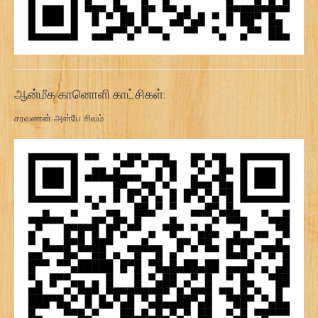
ஆன்மீக கானொளி காட்சிகள்:
சரவணன் அன்பே சிவம்