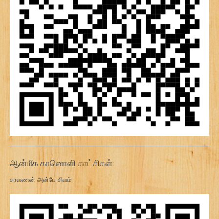
ஆன்மீக கானொளி காட்சிகள்:
சரவணன் அன்பே சிவம்