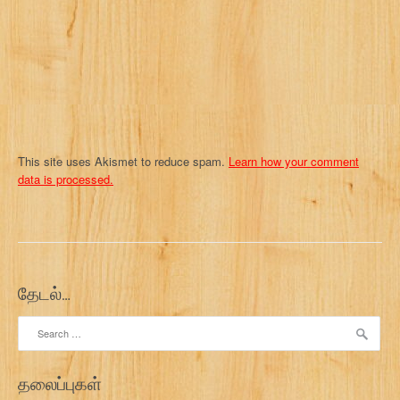
i
o
n
This site uses Akismet to reduce spam.
Learn how your comment
data is processed.
தேடல்…
Search
for:
தலைப்புகள்