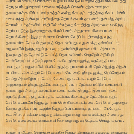
அரிசியில் உணவும் செங்கீரையும் இனிய மாவடுவும் நைவேத்தியமாக படைத்து
தொழுவார். இறைவன் உணவை எடுத்துக் கொண்டதற்கு சான்றாக
தாயனாருக்கு விடேல் என்ற சத்தம் ஒன்று கேட்கும். சத்தத்தை கேட்ட பின்பே
உணவருந்து அன்றைய காரியத்தை தொடங்குவார் தாயனார். தன் மீது அன்பு
கொண்ட பக்தர்களின் பக்தியின் உச்சத்தை சோதித்து அவர்களை உலகிற்கு
தெரியப்படுத்த இறைவனுக்கு விரும்பினார். அதற்கான விளையாட்டை
தொடங்கினார். இது நாள் வரை செல்வச் செழிப்பில் திளைத்து வந்த
தாயனாரின் செல்வம் குறையத் தொடங்கியது. வறுமைக்கு தள்ளப்பட்டார்.
வறுமையில் இருந்தாலும் தாயனார் தளர்வின்றி முன்பை விட அன்புடன்
இறைவனுக்கு தொண்டு செய்யத் தொடங்கினார். செந்நெல் அரிசியும்
செங்கீரையும் மாவடுவும் முன்புபோலவே இறைவனுக்கு நைவேத்தியமாக
படைத்தார். வறுமையின் பிடியில் இருந்த தாயனார் கூலி நெல் அறுத்து அதன்
வாயிலாக கிடைக்கும் செந்நெல்லைக் கொண்டு இறைவனுக்கு நெய்வேத்யம்
செய்து அகமகிழ்வார். செய்த வேலைக்கு கூலியாக வரும் செந்நெல்
முழுவதையும் இறைவனுக்கே படைத்தார். கார் நெல்லை மட்டும் உணவாக்கி
தாயனாரும் அவரது மனைவியும் உண்டார்கள். இதற்கும் இறைவன் தடை
ஏற்படுத்தினார். ஒரு கட்டத்தில் கூலியாக கிடைக்கும் நெல் அனைத்தும்
செந்நெல்லாகவே இருந்தது. கார் நெல் கிடைக்கவில்லை. செந்நெல் முழுவதும்
இறைவனுக்கே என்ற கூற்றில் இருந்து பின் வாங்காத தாயனார் அப்போதும்
கூட இந்த பாக்கியம் யாருக்கு கிடைக்கும் என்று மனம் மகிழ்ந்து அனைத்து
செந்நெல்லையையும் உணவாக்கி இறைவனுக்கு நைவேத்யம் செய்து வந்தார்.
தாயனார் வீட்டின் கொல்லை புறத்தில் இருந்த கீரைகளை சமைத்து கணவனும்