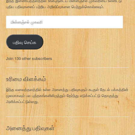
இந்த இணையத்தளத்தில் உங்களுடைய மின்னஞ்சல் முகவரியை உள்ளிட்டு
புதிய பதிவுகளைப் பற்றிய அறிவிப்புகளை பெற்றுக்கொள்ளவும்.
மி
ன்
ன
ஞ்
பதிவு செய்க
ச
ல்
மு
Join 130 other subscribers
க
வ
ரி
உரிமை விளக்கம்
இந்த வலைத்தளத்தில் உள்ள அனைத்து பதிவுகளும் கூகுள் தேடல் பக்கத்தின்
மூலமாகவும் பல புத்தகங்களிலிருந்தும் தேர்ந்து எடுக்கப்பட்டு தொகுத்து
அளிக்கப்பட்டுள்ளது.
அனைத்து பதிவுகள்