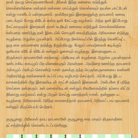
நான் தவறு செய்தவனாவேன். நீங்கள் இந்த உணவை எடுத்துக்
கொள்ளவில்லை என்றால் என்னை மாய்த்துக் கொள்ளவும் தயங்க மாட்டேன்
என்று ஈசனிடம் மன்றாடினார். நாள்தோறும் இறைவனுக்கு தாயனார் உணவு
படைக்கும் போது விடேல் என்ற ஒலி கேட்பது வழக்கம். அந்த ஒலி இப்போது
கேட்காததால் இறைவன் தான் கூறியும் உணவை எடுத்துக் கொள்ளவில்லை
என்பதை உணர்ந்து தன் இடையில் சொருகி வைத்திருந்த அரிவாளை எடுத்து
கழுத்தை அறுக்க முயன்றார். அப்போது நிலவெடிப்பில் இருந்து வெளிப்பட்ட
ஒரு கை தாயனாரை தடுத்து நிறுத்தியது. மேலும் மாவடுவைக் கடிக்கும்
ஒலியாக விடேல் விடேல் என்னும் ஓசையும் எழுந்தது. இறைவனுடைய
திருக்கரம் தாயனாரின் கரத்தைப் பற்றியவுடன் கழுத்தை அறுக்க முயன்றதால்
உண்டாகிய காயமும் பிற வினைகளும் அகன்றன. அவற்றை உணர்ந்த தாயனார்
அச்சமும் அன்பும் கொண்டு ஈசன் தனக்கு தந்த பெருங்கருணையை எண்ணி
அதிசயித்து கரங்களைக் கூப்பி பாடி வழிபாடு செய்தார். அப்போது இடப
வாகனத்தின் மீது இறைவியுடன் காட்சி தந்தார் இறைவன். அன்பனே நீ புரிந்த
செய்கை நன்றாகும். உன் மனைவியுடன் என்றும் சிவலோகத்தில் நம்மை விட்டு
நீங்காது வாழ்வாய் என்று அருள் செய்து மறைந்தார் ஈசன். தன்னுடைய
கழுத்தை அரிவாளால் அரிந்த காரணத்தால் தாயனார் அரிவாட்டாய நாயனார்
என்னும் திருப்பெயர் பெற்றார்.
குருபூஜை: அரிவாள் தாய நாயனாரின் குருபூஜை தை மாதம் திருவாதிரை
நட்சத்திரத்தில் கொண்டாடப்படுகிறது.