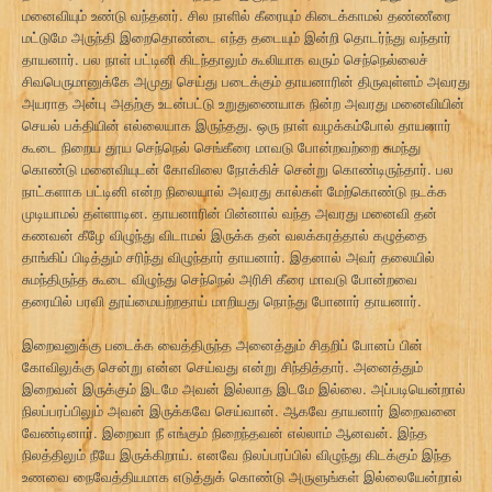
மனைவியும் உண்டு வந்தனர். சில நாளில் கீரையும் கிடைக்காமல் தண்ணீரை
மட்டுமே அருந்தி இறைதொண்டை எந்த தடையும் இன்றி தொடர்ந்து வந்தார்
தாயனார். பல நாள் பட்டினி கிடந்தாலும் கூலியாக வரும் செந்நெல்லைச்
சிவபெருமானுக்கே அமுது செய்து படைக்கும் தாயனாரின் திருவுள்ளம் அவரது
அயராத அன்பு அதற்கு உடன்பட்டு உறுதுணையாக நின்ற அவரது மனைவியின்
செயல் பக்தியின் எல்லையாக இருந்தது. ஒரு நாள் வழக்கம்போல் தாயனார்
கூடை நிறைய தூய செந்நெல் செங்கீரை மாவடு போன்றவற்றை சுமந்து
கொண்டு மனைவியுடன் கோவிலை நோக்கிச் சென்று கொண்டிருந்தார். பல
நாட்களாக பட்டினி என்ற நிலையால் அவரது கால்கள் மேற்கொண்டு நடக்க
முடியாமல் தள்ளாடின. தாயனாரின் பின்னால் வந்த அவரது மனைவி தன்
கணவன் கீழே விழுந்து விடாமல் இருக்க தன் வலக்கரத்தால் கழுத்தை
தாங்கிப் பிடித்தும் சரிந்து விழுந்தார் தாயனார். இதனால் அவர் தலையில்
சுமந்திருந்த கூடை விழுந்து செந்நெல் அரிசி கீரை மாவடு போன்றவை
தரையில் பரவி தூய்மையற்றதாய் மாறியது நொந்து போனார் தாயனார்.
இறைவனுக்கு படைக்க வைத்திருந்த அனைத்தும் சிதறிப் போனப் பின்
கோவிலுக்கு சென்று என்ன செய்வது என்று சிந்தித்தார். அனைத்தும்
இறைவன் இருக்கும் இடமே அவன் இல்லாத இடமே இல்லை. அப்படியென்றால்
நிலப்பரப்பிலும் அவன் இருக்கவே செய்வான். ஆகவே தாயனார் இறைவனை
வேண்டினார். இறைவா நீ எங்கும் நிறைந்தவன் எல்லாம் ஆனவன். இந்த
நிலத்திலும் நீயே இருக்கிறாய். எனவே நிலப்பரப்பில் விழுந்து கிடக்கும் இந்த
உணவை நைவேத்தியமாக எடுத்துக் கொண்டு அருளுங்கள் இல்லையேன்றால்