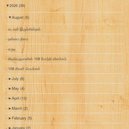
▼
2026
(39)
▼
August
(5)
கடவுள் இருக்கின்றார்
நன்மை தீமை
கருடி
சிவபெருமானின் 108 போற்றி விளக்கம்
108 சிவன் பெயர்கள்
►
July
(8)
►
May
(4)
►
April
(13)
►
March
(2)
►
February
(5)
►
January
(2)