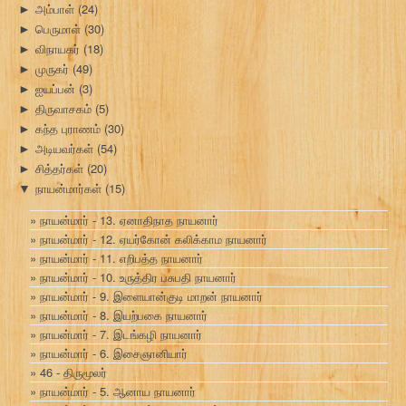
அம்பாள்
(24)
►
பெருமாள்
(30)
►
விநாயகர்
(18)
►
முருகர்
(49)
►
ஐயப்பன்
(3)
►
திருவாசகம்
(5)
►
கந்த புராணம்
(30)
►
அடியவர்கள்
(54)
►
சித்தர்கள்
(20)
►
நாயன்மார்கள்
(15)
▼
நாயன்மார் - 13. ஏனாதிநாத நாயனார்
நாயன்மார் - 12. ஏயர்கோன் கலிக்காம நாயனார்
நாயன்மார் - 11. எறிபத்த நாயனார்
நாயன்மார் - 10. உருத்திர பசுபதி நாயனார்
நாயன்மார் - 9. இளையான்குடி மாறன் நாயனார்
நாயன்மார் - 8. இயற்பகை நாயனார்
நாயன்மார் - 7. இடங்கழி நாயனார்
நாயன்மார் - 6. இசைஞானியார்
46 - திருமூலர்
நாயன்மார் - 5. ஆனாய நாயனார்