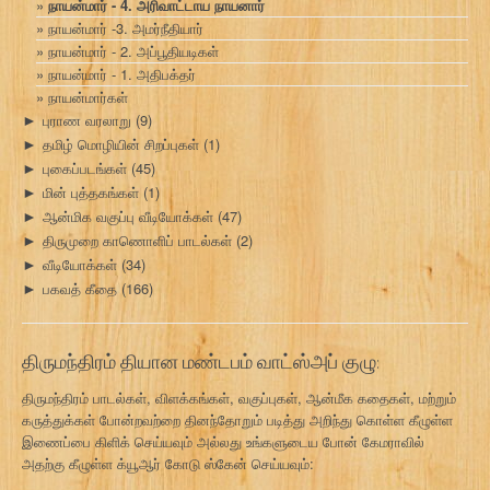
நாயன்மார் - 4. அரிவாட்டாய நாயனார்
நாயன்மார் -3. அமர்நீதியார்
நாயன்மார் - 2. அப்பூதியடிகள்
நாயன்மார் - 1. அதிபக்தர்
நாயன்மார்கள்
புராண வரலாறு
(9)
►
தமிழ் மொழியின் சிறப்புகள்
(1)
►
புகைப்படங்கள்
(45)
►
மின் புத்தகங்கள்
(1)
►
ஆன்மிக வகுப்பு வீடியோக்கள்
(47)
►
திருமுறை காணொளிப் பாடல்கள்
(2)
►
வீடியோக்கள்
(34)
►
பகவத் கீதை
(166)
►
திருமந்திரம் தியான மண்டபம் வாட்ஸ்அப் குழு:
திருமந்திரம் பாடல்கள், விளக்கங்கள், வகுப்புகள், ஆன்மீக கதைகள், மற்றும்
கருத்துக்கள் போன்றவற்றை தினந்தோறும் படித்து அறிந்து கொள்ள கீழுள்ள
இணைப்பை கிளிக் செய்யவும் அல்லது உங்களுடைய போன் கேமராவில்
அதற்கு கீழுள்ள க்யூஆர் கோடு ஸ்கேன் செய்யவும்: