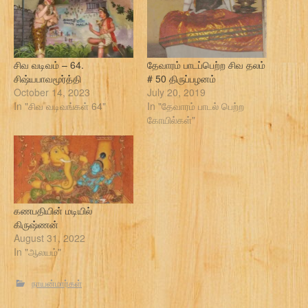
சிவ வடிவம் – 64.
தேவாரம் பாடப்பெற்ற சிவ தலம்
சிஷ்யபாவமூர்த்தி
# 50 திருப்பழனம்
October 14, 2023
July 20, 2019
In "சிவ வடிவங்கள் 64"
In "தேவாரம் பாடல் பெற்ற
கோயில்கள்"
கணபதியின் மடியில்
கிருஷ்ணன்
August 31, 2022
In "ஆலயம்"
நாயன்மார்கள்