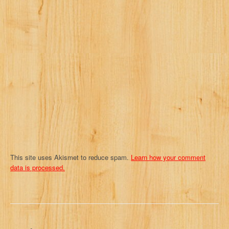
a
t
i
o
n
This site uses Akismet to reduce spam.
Learn how your comment
data is processed.