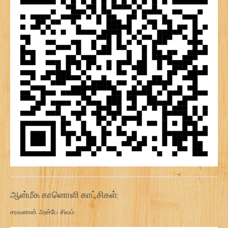
ஆன்மீக கானொளி காட்சிகள்:
சரவணன் அன்பே சிவம்