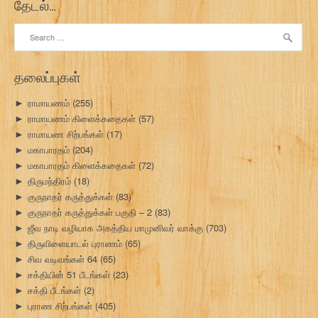
தேடல்…
Search
for:
தலைப்புகள்
ராமாயணம்
(255)
►
ராமாயணம் கிளைக்கதைகள்
(57)
►
ராமாயண சிற்பங்கள்
(17)
►
மகாபாரதம்
(204)
►
மகாபாரதம் கிளைக்கதைகள்
(72)
►
திருமந்திரம்
(18)
►
குருநாதர் கருத்துக்கள்
(83)
►
குருநாதர் கருத்துக்கள் பகுதி – 2
(83)
►
ஜீவ நாடி வழியாக அகத்திய மாமுனிவர் வாக்கு
(703)
►
திருவிளையாடல் புராணம்
(65)
►
சிவ வடிவங்கள் 64
(65)
►
சக்தியின் 51 பீடங்கள்
(23)
►
சக்தி பீடங்கள்
(2)
►
புராண சிற்பங்கள்
(405)
►