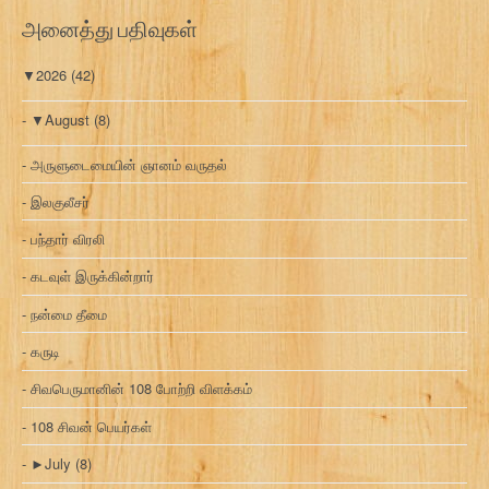
அனைத்து பதிவுகள்
▼
2026
(42)
▼
August
(8)
அருளுடைமையின் ஞானம் வருதல்
இலகுலீசர்
பந்தார் விரலி
கடவுள் இருக்கின்றார்
நன்மை தீமை
கருடி
சிவபெருமானின் 108 போற்றி விளக்கம்
108 சிவன் பெயர்கள்
►
July
(8)