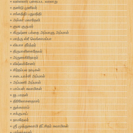
வள்ளலார் புகைப்பட வரலாறு
தண்டு முனிவர்
சங்கநிதி பதுமநிதி
அக்கா மகாதேவி
குமர குருபரர்
கிருஷ்ண பக்தை அம்மாளு அம்மாள்
மாத்ரு ஸ்ரீ வெங்காமம்பா
வியாச தீர்த்தர்
திருமாளிகைதேவர்
அருணகிரிநாதர்
விஷ்வக்சேனர்
சிற்றம்பல நாடிகள்
சடையாச்சி அம்மாள்
அம்மணி அம்மாள்
பாம்பன் சுவாமிகள்
ஜடபரதன்
திரிலோசனதாசர்
துக்காராம்
சக்குபாய்
நாமதேவர்
ஶ்ரீ முத்துசுவாமி தீட்சிதர் சுவாமிகள்
புரந்தரதாசர்