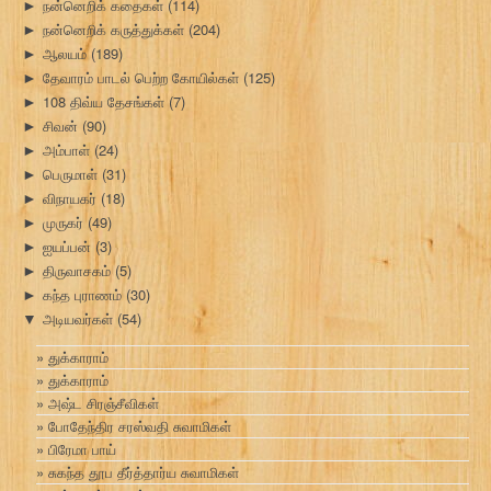
நன்னெறிக் கதைகள்
(114)
►
நன்னெறிக் கருத்துக்கள்
(204)
►
ஆலயம்
(189)
►
தேவாரம் பாடல் பெற்ற கோயில்கள்
(125)
►
108 திவ்ய தேசங்கள்
(7)
►
சிவன்
(90)
►
அம்பாள்
(24)
►
பெருமாள்
(31)
►
விநாயகர்
(18)
►
முருகர்
(49)
►
ஐயப்பன்
(3)
►
திருவாசகம்
(5)
►
கந்த புராணம்
(30)
►
அடியவர்கள்
(54)
▼
துக்காராம்
துக்காராம்
அஷ்ட சிரஞ்சீவிகள்
போதேந்திர சரஸ்வதி சுவாமிகள்
பிரேமா பாய்
சுகந்த தூப தீர்த்தார்ய சுவாமிகள்