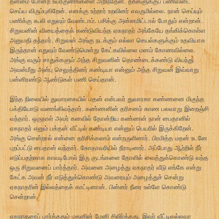
தன்மை போன்ற உயர்குணங்களை அறிந்தேன். தங்களுக்குப் பணிவிடை
செய்ய விரும்புகிறேன். எனக்கு உற்றார் உறவினர் எவருமில்லை. நான் செய்யும்
பணிக்கு கூலி எதுவும் வேண்டாம். பசிக்கு அன்னமிட்டால் போதும் என்றான்.
சிறுவனின் வினயத்தைக் கண்டுவியந்த ஏகநாதர் அங்கேயே தங்கிக்கொள்ள
அனுமதி தந்தார். சிறுவன் அங்கு நடக்கும் எல்லா செயல்களுக்கும் உதவியாக
இருந்தான் எதுவும் வேண்டுமென்று கேட்கவில்லை மனம் கோணவில்லை.
அங்கு வரும் சாதுக்களும் அந்த சிறுவனின் தொண்டைக்கண்டு வியந்து
அவன்மீது அன்பு செலுத்தினர் கண்டியா என்னும் அந்த சிறுவன் இவ்வாறு
பன்னிரண்டு ஆண்டுகள் பணி செய்தான்.
இந்த நிலையில் துவாரகையில் மதன் என்பவர் துவாரகா கண்ணனை மிகுந்த
பக்தியோடு வணங்கிவந்தார். கண்ணனின் தரிசனம் காண பலவாறு இறைஞ்சி
வந்தார். ஒருநாள் அவர் கனவில் தோன்றிய கண்ணன் நான் பைதானில்
ஏகநாதர் எனும் பக்தன் வீட்டில் கண்டியா என்னும் பெயரில் இருக்கிறேன்.
அங்கு சென்றால் என்னை தரிசிக்கலாம் என்றருளினார். பிரமித்த மதன் உடனே
புறப்பட்டு பைதான் வந்தார். கோதாவரியில் நீராடினார். அப்போது ஆற்றில் நீர்
எடுப்பதற்காக காவடிபோல் இரு குடங்களை தோளில் வைத்துக்கொண்டு வந்த
ஒரு சிறுவனைப் பார்த்தார். அவனை அழைத்து ஏகநாதர் வீடு எங்கே என்று
கேட்க அவன் நீர் எடுத்துக்கொண்டு அவரையும் அழைத்துச் சென்று
ஏகநாதரின் இல்லத்தைக் காட்டினான். பின்னர் நீரை உள்ளே கொண்டு
சென்றான்.
ஏகநாதரைப் பார்த்ததும் மதனின் மேனி சிலிர்த்தது. இவர் வீட்டிலல்லவா