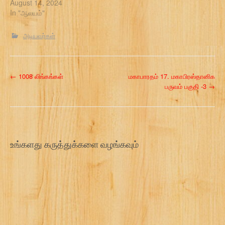
August 14, 2024
In "ஆலயம்"
அடியவர்கள்
P
←
1008 லிங்கங்கள்
மகாபாரதம் 17. மகாபிரஸ்தானிக
பருவம் பகுதி -3
→
o
s
t
உங்களது கருத்துக்களை வழங்கவும்
n
a
v
i
g