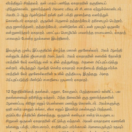
வீரத்திலும் சிறந்தவர். தன் பாதம் பணிந்த ஏகநாதரின் தகுதியைப்
புரிந்துகொண்ட ஜனார்த்தனர் அவரை பரிவுடன் சீடனாக ஏற்றுக்கொண்டார்.
அவரிடம் ஆறு ஆண்டுகள் தங்கி தன் பக்தி ஞானத்தை வளர்த்துக்
கொண்டார் ஏகநாதர். குருவின் அருளால் தத்தாத்ரேயர் தரிசனமும் பெற்றார்.
குரு ஜனார்த்தனர், தத்தாத்ரேயர், பாண்டுரங்க விட்டலன் மூவரும் ஒருவரே
என்றுணர்ந்தார் ஏகநாதர். மராட்டிய மொழியில் பாவார்த்த ராமாயணம், ஏகநாத்
பாகவதம் போன்ற நூல்களை இயற்றினார்.
இவருக்கு முன்பு இப்பகுதியில் வாழ்ந்த மகான் ஞானேஸ்வரர். அவர் ஆலந்தி
என்னுமிடத்தில் ஜீவசமாதி அடைந்தார். அவர் ஏகநாதரின் கனவில் தோன்றி
மரத்தின் வேர் வளர்ந்து என் உடலில் குத்துகிறது. அதனை அப்புறப்படுத்து
என்றார். விடிந்ததும் ஆலந்தி சென்ற ஏகநாதர் சமாதியைத் திறந்துபார்க்க
மரத்தின் வேர் ஞானேஸ்வரரின் உடலில் குத்தியபடி இருந்தது. அதை
அப்புறப்படுத்தி மீண்டும் சமாதியை மூடினார் ஏகநாதர்.
12 ஜோதிர்லிங்கத் தலங்கள், மதுரா, கோகுலம், பிருந்தாவனம் உள்ளிட்ட பல
தலங்களையும் தரிசித்து வந்தார். அந்த நிலையில் குரு ஜனார்த்தனரின்
ஆணைப்படி கிரிஜா எனும் பெண்ணை மணந்து கொண்டார். அவர்களுக்கு
ஹரி என்ற மகனும் கங்கா, லீலா எனும் இரண்டு மகள்களும் பிறந்தனர்.
குடும்பமே பக்தியில் திளைத்தது. ஒருநாள் கண்டியா என்ற பெயருடைய
சிறுவன் ஒருவன் ஏகநாதரின் வீட்டுக்கு வந்தான். அவன் ஏகநாதரை வணங்கி
உங்களது பக்தி, பரோபகாரம், சாதிபேதம் பார்க்காமல் அனைவருக்கும் உதவும்