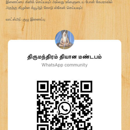
இணைப்பை கிளிக் செய்யவும் அல்லது உங்களுடைய போன் கேமராவில்
அதற்கு கீழுள்ள க்யூஆர் கோடு ஸ்கேன் செய்யவும்:
வாட்ஸ்அப் குழு இணைப்பு