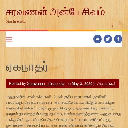
Skip
சரவணன் அன்பே சிவம்
to
content
அன்பே சிவம்!
ஏகநாதர்
Posted by
Saravanan Thirumoolar
on
May 3, 2020
in
அடியவர்கள்
பானுதாசரின் மகன் சக்ரபாணி. பேரன் சூரிய நாராயணன் ருக்மிணி
தம்பதிக்குப் பிறந்தவர் ஏகநாதர். இளமையிலேயே கல்வியிலும் பக்தியிலும்
சிறந்து விளங்கினார். அதில் முழுமைபெற ஒரு குருவைத் தேடி ஏங்கினார்.
ஒருநாள் தியானத்தின்போது தேவ்கட்டில் உள்ள ஜனார்த்தனரை அணுகு என்று
வாக்கு கேட்டது. அப்படியே தேடிச்சென்று அவர் பாதம் பணிந்தார். குரு
ஜனார்த்தனர் தத்தாத்ரேய உபாசகர் தத்தாத்ரேயரின் தரிசனமும் பெற்றவர்