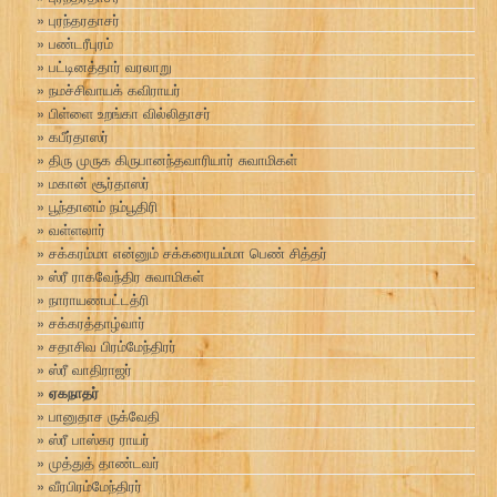
புரந்தரதாசர்
பண்டரீபுரம்
பட்டினத்தார் வரலாறு
நமச்சிவாயக் கவிராயர்
பிள்ளை உறங்கா வில்லிதாசர்
கபீர்தாஸர்
திரு முருக கிருபானந்தவாரியார் சுவாமிகள்
மகான் சூர்தாஸர்
பூந்தானம் நம்பூதிரி
வள்ளலார்
சக்கரம்மா என்னும் சக்கரையம்மா பெண் சித்தர்
ஸ்ரீ ராகவேந்திர சுவாமிகள்
நாராயணபட்டத்ரி
சக்கரத்தாழ்வார்
சதாசிவ பிரம்மேந்திரர்
ஸ்ரீ வாதிராஜர்
ஏகநாதர்
பானுதாச ருக்வேதி
ஸ்ரீ பாஸ்கர ராயர்
முத்துத் தாண்டவர்
வீரபிரம்மேந்திரர்