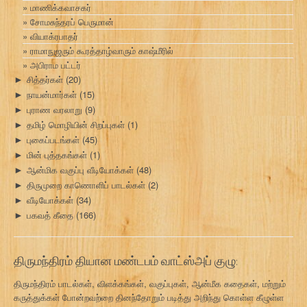
மாணிக்கவாசகர்
சோமசுந்தரப் பெருமான்
வியாக்ரபாதர்
ராமாநுஜரும் கூரத்தாழ்வாரும் காஷ்மீரில்
அபிராம பட்டர்
சித்தர்கள்
(20)
►
நாயன்மார்கள்
(15)
►
புராண வரலாறு
(9)
►
தமிழ் மொழியின் சிறப்புகள்
(1)
►
புகைப்படங்கள்
(45)
►
மின் புத்தகங்கள்
(1)
►
ஆன்மிக வகுப்பு வீடியோக்கள்
(48)
►
திருமுறை காணொளிப் பாடல்கள்
(2)
►
வீடியோக்கள்
(34)
►
பகவத் கீதை
(166)
►
திருமந்திரம் தியான மண்டபம் வாட்ஸ்அப் குழு:
திருமந்திரம் பாடல்கள், விளக்கங்கள், வகுப்புகள், ஆன்மீக கதைகள், மற்றும்
கருத்துக்கள் போன்றவற்றை தினந்தோறும் படித்து அறிந்து கொள்ள கீழுள்ள