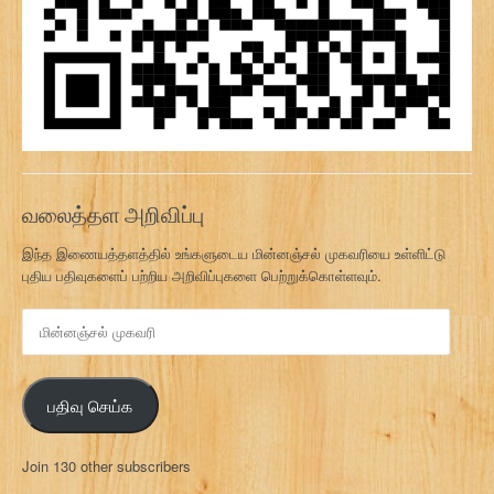
வலைத்தள அறிவிப்பு
இந்த இணையத்தளத்தில் உங்களுடைய மின்னஞ்சல் முகவரியை உள்ளிட்டு
புதிய பதிவுகளைப் பற்றிய அறிவிப்புகளை பெற்றுக்கொள்ளவும்.
மி
ன்
ன
ஞ்
பதிவு செய்க
ச
ல்
மு
Join 130 other subscribers
க