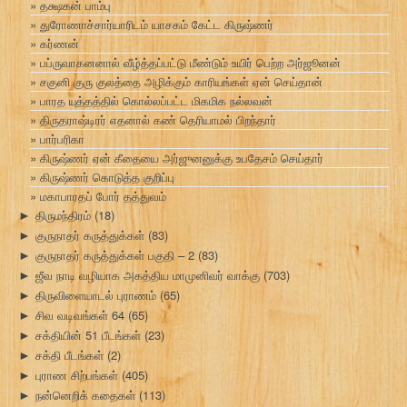
தக்ஷகன் பாம்பு
துரோணாச்சார்யாரிடம் யாசகம் கேட்ட கிருஷ்ணர்
கர்ணன்
பப்ருவாகனனால் வீழ்த்தப்பட்டு மீண்டும் உயிர் பெற்ற அர்ஜூனன்
சகுனி குரு குலத்தை அழிக்கும் காரியங்கள் ஏன் செய்தான்
பாரத யுத்தத்தில் கொல்லப்பட்ட மிகமிக நல்லவன்
திருதராஷ்டிரர் எதனால் கண் தெரியாமல் பிறந்தார்
பார்பரிகா
கிருஷ்ணர் ஏன் கீதையை அர்ஜுனனுக்கு உபதேசம் செய்தார்
கிருஷ்ணர் கொடுத்த குறிப்பு
மகாபாரதப் போர் தத்துவம்
திருமந்திரம்
(18)
►
குருநாதர் கருத்துக்கள்
(83)
►
குருநாதர் கருத்துக்கள் பகுதி – 2
(83)
►
ஜீவ நாடி வழியாக அகத்திய மாமுனிவர் வாக்கு
(703)
►
திருவிளையாடல் புராணம்
(65)
►
சிவ வடிவங்கள் 64
(65)
►
சக்தியின் 51 பீடங்கள்
(23)
►
சக்தி பீடங்கள்
(2)
►
புராண சிற்பங்கள்
(405)
►
நன்னெறிக் கதைகள்
(113)
►