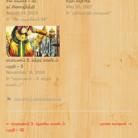
சிவ வடிவம் – 32.
உருவ வழிபாடு
தட்சிணாமூர்த்தி
May 25, 2021
August 24, 2023
In "நன்னெறிக் கதைகள்"
In "சிவ வடிவங்கள் 64"
ராமாயணம் 5. சுந்தர காண்டம்
பகுதி – 3
November 18, 2020
In "ராமாயணம் - 5. சுந்தர
காண்டம்"
மகாபாரதம் கிளைக்கதைகள்
P
←
ராமாயணம் 3. ஆரண்ய காண்டம்
புராண கதைகள்
→
பகுதி – 32
o