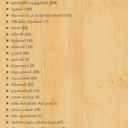
நன்னெறிக் கருத்துக்கள்
(204)
►
ஆலயம்
(189)
►
தேவாரம் பாடல் பெற்ற கோயில்கள்
(125)
►
108 திவ்ய தேசங்கள்
(7)
►
சிவன்
(89)
►
அம்பாள்
(24)
►
பெருமாள்
(30)
►
விநாயகர்
(18)
►
முருகர்
(49)
►
ஐயப்பன்
(3)
►
திருவாசகம்
(5)
►
கந்த புராணம்
(30)
►
அடியவர்கள்
(54)
►
சித்தர்கள்
(20)
►
நாயன்மார்கள்
(15)
►
புராண வரலாறு
(9)
►
தமிழ் மொழியின் சிறப்புகள்
(1)
►
புகைப்படங்கள்
(45)
►
மின் புத்தகங்கள்
(1)
►
ஆன்மிக வகுப்பு வீடியோக்கள்
(47)
►