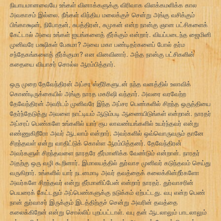
நியாயமானவையே உங்கள் வினாக்களுக்கு விரிவாக விளக்கமளிக்க கால
அவகாசம் இல்லை. நீங்கள் விந்திய மலைக்குச் சென்று அங்கு வசிக்கும்
பிங்காக்ஷன், நிபோதன், சுபத்திரன், சுமுகன் என்ற நான்கு ஞான பட்சிகளைக்
கேட்டால் அவை உங்கள் ஐயங்களைத் தீர்க்கும் என்றார். வியப்படைந்த ஜைமினி
முனிவரே பக்ஷிகள் பேசுமா? அவை மகா பண்டிதர்களைப் போல் தர்ம
சந்தேகங்களைத் தீர்க்குமா? என வினவினார். அந்த நான்கு பட்சிகளின்
கதையை வியாசர் சொல்ல ஆரம்பித்தார்.
ஒரு முறை தேவேந்திரன் அப்சர ஸ்தீரிகளுடன் நந்த வனத்தில் உலாவிக்
கொண்டிருக்கையில் அங்கு நாரத மகரிஷி வந்தார். அவரை வரவேற்ற
தேவேந்திரன் அவரிடம் முனிவரே இந்த அப்சர பெண்களில் சிறந்த ஒருத்தியை
தேர்ந்தேடுத்து அவளை நாட்டியம் ஆடும்படி ஆணையிடுங்கள் என்றான். நாரதர்
அப்சரப் பெண்களே உங்களில் யார் ரூப லாவண்யங்களில் உயர்ந்தவர் என்று
எண்ணுகிறீரோ அவர் ஆடலாம் என்றார். அவர்களில் ஒவ்வொருவரும் தானே
சிறந்தவள் என்று வாதிட்டுக் கொள்ள ஆரம்பித்தனர். தேவேந்திரன்
அவர்களுள் சிறந்தவளை நாரதரே தீர்மானிக்க வேண்டும் என்றான். நாரதர்
அதற்கு ஒரு வழி கூறினார். இமாலயத்தில் துர்வாச முனிவர் கடுந்தவம் செய்து
வருகிறார். உங்களில் யார் நடனமாடி அவர் தவத்தைக் கலைக்கின்றீர்களோ
அவர்களே சிறந்தவர் என்று தீர்மானிப்பேன் என்றார் நாரதர். துர்வாசரின்
பெயரைக் கேட்டதும் அப்பெண்களுக்கு நடுக்கம் ஏற்பட்டது. வபு என்ற பெண்
நான் துர்வாசர் இருக்கும் இடத்திற்குச் சென்று அவரின் தவத்தை
கலைக்கிறேன் என்று சொல்லிப் புறப்பட்டாள். வபு தன் ஆடலாலும் பாடலாலும்