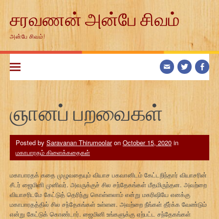
Skip
சரவணன் அன்பே சிவம்
to
content
அன்பே சிவம்!
ஞானப் பறவைகள்
Posted by
Saravanan Thirumoolar
on
October 15, 2020
in
மகாபாரதம் கிளைக்கதைகள்
மகாபாரதக் கதை முழுவதையும் வியாச பகவானிடம் கேட்டறிந்தார் வியாசரின்
சீடர் ஜைமினி முனிவர். அவருக்குச் சில சந்தேகங்கள் மீதமிருந்தன. அவற்றை
வியாசரிடமே கேட்டுத் தெரிந்து கொள்ளலாம் என்று மகரிஷியே எனக்கு
மகாபாரதத்தில் சில சந்தேகங்கள் உள்ளன. அவற்றை நீங்கள் தீர்க்க வேண்டும்
என்று கேட்டுக் கொண்டார். ஜைமினி உங்களுக்கு ஏற்பட்ட சந்தேகங்கள்