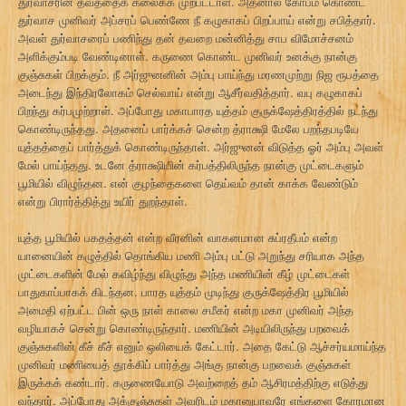
துர்வாசரின் தவத்தைக் கலைக்க முற்பட்டாள். அதனால் கோபம் கொண்ட
துர்வாச முனிவர் அப்சரப் பெண்ணே நீ கழுகாகப் பிறப்பாய் என்று சபித்தார்.
அவள் துர்வாசரைப் பணிந்து தன் தவறை மன்னித்து சாப விமோச்சனம்
அளிக்கும்படி வேண்டினாள். கருணை கொண்ட முனிவர் உனக்கு நான்கு
குஞ்சுகள் பிறக்கும். நீ அர்ஜுனனின் அம்பு பாய்ந்து மரணமுற்று நிஜ ரூபத்தை
அடைந்து இந்திரலோகம் செல்வாய் என்று ஆசீர்வதித்தார். வபு கழுகாகப்
பிறந்து கர்பமுற்றாள். அப்போது மகாபாரத யுத்தம் குருக்ஷேத்திரத்தில் நடந்து
கொண்டிருந்தது. அதனைப் பார்க்கச் சென்ற த்ராக்ஷி மேலே பறந்தபடியே
யுத்தத்தைப் பார்த்துக் கொண்டிருந்தாள். அர்ஜுனன் விடுத்த ஓர் அம்பு அவள்
மேல் பாய்ந்தது. உடனே த்ராக்ஷியின் கர்பத்திலிருந்த நான்கு முட்டைகளும்
பூமியில் விழுந்தன. என் குழந்தைகளை தெய்வம் தான் காக்க வேண்டும்
என்று பிரார்த்தித்து உயிர் துறந்தாள்.
யுத்த பூமியில் பகதத்தன் என்ற வீரனின் வாகனமான சுப்ரதீபம் என்ற
யானையின் கழுத்தில் தொங்கிய மணி அம்பு பட்டு அறுந்து சரியாக அந்த
முட்டைகளின் மேல் கவிழ்ந்து விழுந்து அந்த மணியின் கீழ் முட்டைகள்
பாதுகாப்பாகக் கிடந்தன. பாரத யுத்தம் முடிந்து குருக்ஷேத்திர பூமியில்
அமைதி ஏற்பட்ட பின் ஒரு நாள் காலை சமீகர் என்ற மகா முனிவர் அந்த
வழியாகச் சென்று கொண்டிருந்தார். மணியின் அடியிலிருந்து பறவைக்
குஞ்சுகளின் கீச் கீச் எனும் ஒலியைக் கேட்டார். அதை கேட்டு ஆச்சர்யமாய்ந்த
முனிவர் மணியைத் தூக்கிப் பார்த்து அங்கு நான்கு பறவைக் குஞ்சுகள்
இருக்கக் கண்டார். கருணையோடு அவற்றைத் தம் ஆசிரமத்திற்கு எடுத்து
வந்தார். அப்போது அக்குஞ்சுகள் அவரிடம் மகானுபாவரே எங்களை கோரமான