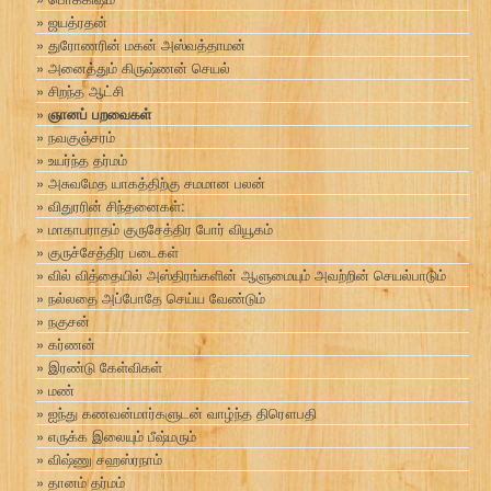
ஜயத்ரதன்
துரோணரின் மகன் அஸ்வத்தாமன்
அனைத்தும் கிருஷ்ணன் செயல்
சிறந்த ஆட்சி
ஞானப் பறவைகள்
நவகுஞ்சரம்
உயர்ந்த தர்மம்
அசுவமேத யாகத்திற்கு சமமான பலன்
விதுரரின் சிந்தனைகள்:
மாகாபராதம் குருசேத்திர போர் வியூகம்
குருச்சேத்திர படைகள்
வில் வித்தையில் அஸ்திரங்களின் ஆளுமையும் அவற்றின் செயல்பாடும்
நல்லதை அப்போதே செய்ய வேண்டும்
நகுசன்
கர்ணன்
இரண்டு கேள்விகள்
மண்
ஐந்து கணவன்மார்களுடன் வாழ்ந்த திரௌபதி
எருக்க இலையும் பீஷ்மரும்
விஷ்ணு சஹஸ்ரநாம்
தானம் தர்மம்