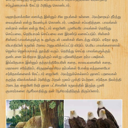
சம்பூர்ணமாகக் கேட்டு அறிந்து கொண்டார்.
மஹாத்மாக்களே எனக்கு இன்னும் சில ஐயங்கள் உள்ளன. அவற்றையும் தீர்த்து
வையுங்கள் என்று வேண்டிக் கொண்டார். பக்ஷிகள் சம்மதித்தன. பாவங்கள்
என்றால் என்ன என்று கேட்டார் ஜைமினி. முனிவரே பாவங்கள் தெரிந்து
செய்பவை, தெரியாமல் செய்பவை என இரண்டு வகைப்படும். சின்னச்
சின்னப் பாவங்களுக்கு உடனுக்குடன் பலன்கள் கிடைத்து விடும். ஏதோ ஒரு
வியாதியின் உருவில் அவை அனுபவிக்கப்பட்டு விடும். பெரிய பாவங்களானால்
ஜென்ம ஜென்மமாகத் துரத்தி வரும். தெரித்து செய்த பாவங்களுக்குத்
தண்டனை பெரிதாக இருக்கும் என்று பதிலளித்தன தர்ம பக்ஷிகள்.
இவ்விதமாக இன்னும் தத்தாத்திரேயரின் கதை, காலயவனனின் கதை,
மதாலசா சரித்திரம், கிருஹஸ்தாசிரம தர்மங்கள் போன்ற எத்தனையோ
சந்தேகங்களைக் கேட்டார் ஜைமினி. அவற்றுக்கெல்லாம் ஞானப் பறவைகள்
தகுந்த விளக்கங்கள் அளித்து அதன் மூலம் முக்தி பெற்றன. சந்தேக நிவர்த்தி
அடைந்த ஜைமினி ரிஷி ஞான பட்சிகளின் உருவத்தில் இருந்த முனி
குமாரர்களை ஆசீர்வாதித்து தன் ஆசிரமத்திற்குத் திரும்பினார்.