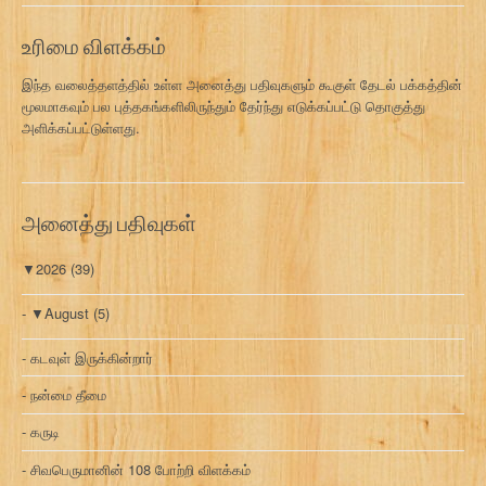
வ
ரி
உரிமை விளக்கம்
இந்த வலைத்தளத்தில் உள்ள அனைத்து பதிவுகளும் கூகுள் தேடல் பக்கத்தின்
மூலமாகவும் பல புத்தகங்களிலிருந்தும் தேர்ந்து எடுக்கப்பட்டு தொகுத்து
அளிக்கப்பட்டுள்ளது.
அனைத்து பதிவுகள்
▼
2026
(39)
▼
August
(5)
கடவுள் இருக்கின்றார்
நன்மை தீமை
கருடி
சிவபெருமானின் 108 போற்றி விளக்கம்