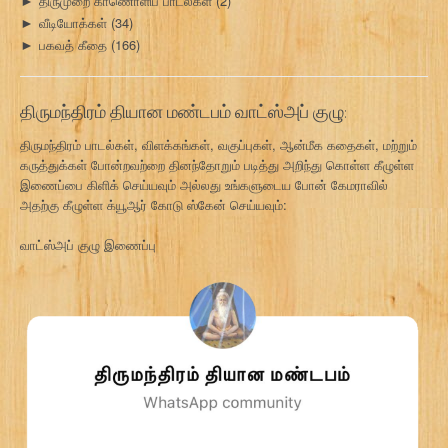
திருமுறை காணொளிப் பாடல்கள்
(2)
►
வீடியோக்கள்
(34)
►
பகவத் கீதை
(166)
►
திருமந்திரம் தியான மண்டபம் வாட்ஸ்அப் குழு:
திருமந்திரம் பாடல்கள், விளக்கங்கள், வகுப்புகள், ஆன்மீக கதைகள், மற்றும்
கருத்துக்கள் போன்றவற்றை தினந்தோறும் படித்து அறிந்து கொள்ள கீழுள்ள
இணைப்பை கிளிக் செய்யவும் அல்லது உங்களுடைய போன் கேமராவில்
அதற்கு கீழுள்ள க்யூஆர் கோடு ஸ்கேன் செய்யவும்:
வாட்ஸ்அப் குழு இணைப்பு