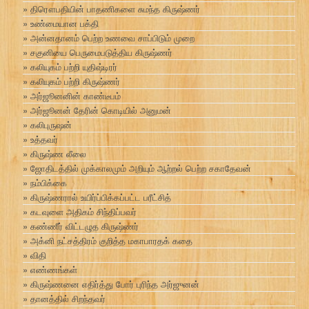
திரௌபதியின் பாதணிகளை சுமந்த கிருஷ்ணர்
உண்மையான பக்தி
அன்னதானம் பெற்ற உணவை சாப்பிடும் முறை
சகுனியை பெருமைபடுத்திய கிருஷ்ணர்
கலியுகம் பற்றி யுதிஷ்டிரர்
கலியுகம் பற்றி கிருஷ்ணர்
அர்ஜூனனின் காண்டீபம்
அர்ஜூனன் தேரின் கொடியில் அனுமன்
கலிபுருஷன்
உத்தவர்
கிருஷ்ண லீலை
ஜோதிடத்தில் முக்காலமும் அறியும் ஆற்றல் பெற்ற சகாதேவன்
நம்பிக்கை
கிருஷ்ணரால் உயிர்ப்பிக்கப்பட்ட பரீட்சித்
கடவுளை அதிகம் சிந்திப்பவர்
கண்ணீர் விட்டழுத கிருஷ்ணர்
அக்னி நட்சத்திரம் குறித்த மகாபாரதக் கதை
விதி
எண்ணங்கள்
கிருஷ்ணனை எதிர்த்து போர் புரிந்த அர்ஜுனன்
தானத்தில் சிறந்தவர்