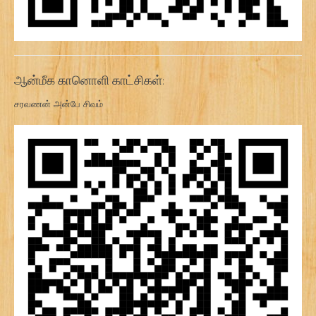
ஆன்மீக கானொளி காட்சிகள்:
சரவணன் அன்பே சிவம்