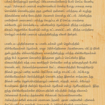
பக்கம் சேர்ந்தாலும் தனக்குப் பிரியமானவர்களோடு போர் செய்ய வேண்டி
வரும். அச்சமயம் பலராமர் நைமிசாரண்யம் சென்ற போது பாகவத கதை
சொல்லிக் கொண்டிருந்த சூத முனிவர் தன்னைப் பார்த்தவுடன் எழுந்து
நிற்கவில்லை என்ற கோபத்தில் அவரைக் கொன்று விட்டார். அங்கிருந்த
மகரிஷிகள் பலராமரைப் பார்த்து வெறுப்புடன் நீ செய்த பாவத்தை
எல்லோரிடமும் சொல்லியபடி பன்னிரண்டு ஆண்டுகள் தீர்த்த யாத்திரை
விரதம் அனுசரிக்க வேண்டும் என்று கட்டளையிட்டனர். தீர்த்த யாத்திரை
செல்லும் சாக்கில் பலராமர் யுத்தத்திலிருந்து விலகி நின்றார்.
பாண்டவ புத்திரர்களான உப பாண்டவர்கள் முன் ஜென்மத்தில்
விச்வேதேவர்கள் ஆவர்கள். ராஜா அரிச்சந்திரனை அரசுரிமையை விட்டு நீக்கி
துன்புறுத்திய விச்வாமித்திரரை வானத்திலிருந்து பார்த்த விஸ்வேதேவர்கள்
ஐந்து பேர் கருணை கொண்டு இத்தனை துன்பம் செய்கின்ற இந்த
விசுவாமித்திரர் எந்த பாவ உலகிற்குச் செல்வரோ என்று தங்களுக்குள் பேசிக்
கொண்டனர். அவ்வார்த்தைகளைக் கேட்ட விசுவாமித்திரர் ரோஷத்தோடு
நீங்கள் ஐவரும் மனித உலகில் பிறப்பீராக என்று சாபமிட்டார். அப்போது
விஸ்வேதேவர்கள் பிரார்த்தித்துக் கொண்டதற்கு இணங்க சாந்தமடைந்து
நீங்கள் மனித ஜென்மமெடுத்தாலும் மனைவி, சந்ததி, காமம், க்ரோதம்
போன்றவை இன்றி மீண்டும் தேவர்கள் ஆவீர்கள் என்று ஆசீர்வதித்தார். இந்த
ஐந்து விஸ்வேதேவர்களே திரௌபதியின் கர்பத்தில் பிறந்து விவாகம்
பிள்ளைகள் போன்ற பந்தங்களில் சிக்காமல் பிரம்மசாரிகளாகவே
அஸ்வத்தாமனின் கையால் மரணமடைந்தனர். ஞான பக்ஷிகளின் பதிலைக்
கேட்டு மகிழ்ந்த ஜைமினி அவைகளிடம் அரிச்சந்திரனின் வரலாற்றை