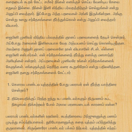
கதையைக் கூறக் கேட்ட சமீகர் நீங்கள் எனக்குச் செய்ய வேண்டிய சேவை
எதுவும் இல்லை. நீங்கள் இனி விந்திய பர்வதத்திற்குச் செல்லுங்கள் என்று
அனுப்பி வைத்தார். இப்போது அந்த பறவைகள் அங்கி இருக்கின்றன. அங்கு
சென்று உனது சந்தேகங்களை தீர்த்துக்கொள் என்று அனுப்பி வைத்தார்
வியாசர்.
ஜைமினி முனிவர் விந்திய பர்வதத்தில் ஞானப் பறவைகளைத் தேடிச் சென்றார்.
அப்போது அவைகள் இனிமையாக வேத அத்யயனம் செய்து கொண்டிருந்தன.
அவற்றை அணுகி ஞானப் பறவைகளே நான் வியாசரின் சீடன். என்னை
ஜைமினி என்பார்கள். என் சந்தேகங்களைத் தீர்த்து எனக்கு மனசாந்தி
அளியுங்கள் என்றார். அப்பறவைகள் முனிவரே உங்கள் சந்தேகங்களைக்
கேளுங்கள். எங்களுக்குத் தெரிந்த வரை கூறுகிறோம் என்று பதிலளித்தன.
ஜைமினி தனது சந்தேகங்களைக் கேட்டார்
கௌரவ பாண்டவ யுத்தத்தின் போது பலராமர் ஏன் தீர்த்த யாத்திரை
சென்றார்?
திரௌபதிக்குப் பிறந்த ஐந்து உப பாண்டவர்களும் திருமணம் கூட
நிகழாமல் திக்கற்றவர் போல் அகால மரணமடையக் காரணம் என்ன?
பலராமர் பாண்டவர்களின் உறவினர். சுபத்திரையை அர்ஜுனனுக்கு மணம்
முடித்து சம்பந்தியானவர். துரியோதனனுக்கு கதை யுத்தம் பயிற்றுவித்து
குருவானவர். கிருஷ்ணரோ பாண்டவர் பக்கம் நிற்பவர். யுத்தத்தில் எந்தப்