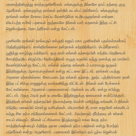
மரணத்திலிருந்து காத்தருளினீர்கள். எங்களுக்கு நீங்களே தாய் தந்தை குரு
ஆவீர்கள். தங்களுக்கு நாங்கள் நன்றிக் கடன்பட்டுள்ளோம். உங்களுக்கு
நாங்கள் என்ன சேவை செய்ய வேண்டுமோ கூறியருளுங்கள் என்றன.
வியப்புற்ற சமீகர் பறவைக் குஞ்சுகளே நீங்கள் யார் எதனால் இந்த பட்சி
ஜென்மத்தை அடைந்தீர்கள் என்று கேட்டார்.
முனிவரே நாங்கள் நால்வரும் சுக்ருதி எனும் மகா முனிவரின் புதல்வர்களாகப்
பிறந்திருந்தோம். சாஸ்திரங்களை நன்றாகக் கற்றறிந்தோம். பெற்றோரைப்
பூஜித்து வாழ்ந்து வந்தோம். ஒரு நாள் எங்கள் தந்தையின் சத்திய நெறியைச்
சோதித்தறிய விரும்பிய தேவேந்திரன் கழுகு உருவில் வந்து தனக்கு நர மாமிசம்
வேண்டுமென்று கேட்டார். எங்கள் தந்தை எங்களிடம் யாராவது ஒருவர்
இந்திரனுக்கு ஆகாரமாகுங்கள் என்று கட்டளை இட்டார். நாங்கள் பயந்து
அதனை ஏற்கவில்லை. கோபமடைந்த எங்கள் தந்தை, துஷ்ட புத்திரர்களா நான்
இந்த பட்சிக்கு ராஜனுக்கு வாக்களித்து விட்டேன். நீங்கள் என் பேச்சைக்
கேட்கவில்லை. அதனால் பறவைகளாகப் பிறக்கக் கடவீர். என்று சபித்து
விட்டார். பிறகு அவர் தன் உடலையே இந்திரனுக்கு உணவாகச் சமர்ப்பித்தார்.
இந்திரன் எங்கள் தந்தையின் தியாகத்தை மெச்சி மகிழ்ந்து எங்களிடம் நீங்கள்
விந்திய மலையில் சென்று வசியுங்கள். வியாசரின் சீடரான ஜைமினி உங்களிடம்
வந்து சில தர்ம சந்தேகங்களைக் கேட்பார். அவற்றைத் தீர்த்தவுடன் உங்கள்
சாபம் விலகும். நீங்கள் பட்சிகளாக இருந்தாலும் சகல வேத தர்ம
சாத்திரங்களையும் அறிந்த ஞான பக்ஷிகள் தர்ம பக்ஷிகள் என்று போற்றப்
படுவீர்கள் என்று அருளினார். பறவைகள் இவ்விதம் தம் பூர்வ ஜென்மக்