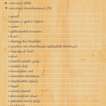
மகாபாரதம்
(204)
►
மகாபாரதம் கிளைக்கதைகள்
(72)
▼
ஞானம்
யாருடைய துன்பம் அதிகம்
யுயுத்சு
துரியோதனின் பொறாமை
பேதம்
சிந்தித்து பேச வேண்டும்
முரண்பாடான சம்பவங்களும் யுதிஷ்டிரரின் விளக்கமும்
அனுமனுடன் பீமன்
தர்மம்
பீமனின் மானசீக பூஜை
பீமனின் பக்தி
சௌகந்திகா மலர்
கர்ணனின் வில்வித்தை
அர்ஜூனனின் ஆர்வம்
விதுரர்
வள்ளல் கர்ணன்
திரௌபதியின் கர்வம்
துரோணர் செய்த தவறு
பொக்கிஷம்