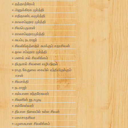
தத்தாத்ரேயர்
அனுக்கிரக மூர்த்தி
சதிதாண்டவமூர்த்தி
காலசம்ஹார மூர்த்தி
சிவபெருமான்
காலசம்ஹாரமூர்த்தி
சுயம்பு நடராஜர்
சிவலிங்கத்தைச் சுமக்கும் சதாசிவன்
கால சம்ஹார மூர்த்தி
மணல் கல் சிவலிங்கம்
திருமால் சிவனை வழிபடுதல்
ராகு கேதுவை கையில் ஏந்தியிருக்கும்
ஈசன்
சிவசக்தி
நடராஜர்
கல்யாண சுந்தரேசுவரர்
சிவனின் ஜடாமுடி
கல்லேஸ்வரர்
தியான நிலையில் உள்ள சிவன்
மகாசாதசிவா
பழமையான சிவலிங்கம்