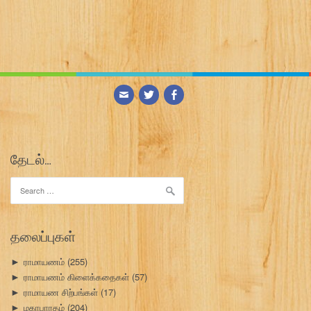
தேடல்…
Search
for:
தலைப்புகள்
ராமாயணம்
(255)
►
ராமாயணம் கிளைக்கதைகள்
(57)
►
ராமாயண சிற்பங்கள்
(17)
►
மகாபாரதம்
(204)
►