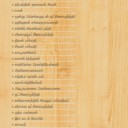
தர்மத்தின் தலைவன் சிவன்
ஈசன்
மூன்று அம்சங்களுடன் தட்சிணாமூர்த்தி
ஹரிஹரன் சங்கரநாராயணன்
சங்கில் சிவலிங்கம் நந்தி
வீணாதரதட்சிணாமூர்த்தி
சிவன் பார்வதி
சிவன் பார்வதி
ஏகமுகலிங்கம்
வாசுகி நர்த்தனர்
சாதிபிரல்ல அகஸ்தியேஸ்வரர்
அண்ணாமலையார்
சந்தியா தாண்டவம்
நாகச்சந்திரேஸ்வர்
அடிமுடிகாணா அண்ணாமலை
தட்சிணாமூர்த்தி
லலிதாசனத்தில் சிவனும் பார்வதியும்
வீராசன தட்சிணாமூர்த்தி
ருத்ர பாஸ்கரன்
இரட்டைக் கோயில்
பைரவர்