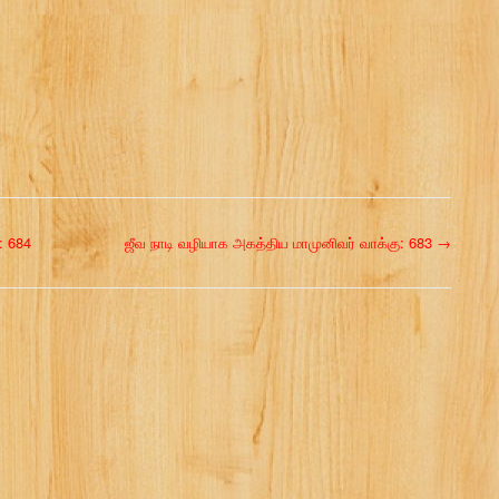
: 684
ஜீவ நாடி வழியாக அகத்திய மாமுனிவர் வாக்கு: 683
→