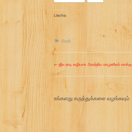
Like this:
சிவன்
P
←
ஜீவ நாடி வழியாக அகத்திய மாமுனிவர் வாக்கு
o
s
உங்களது கருத்துக்களை வழங்கவும்
t
n
a