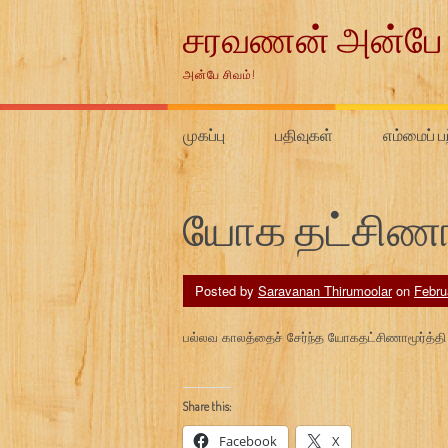
Skip
சரவணன் அன்பே 
to
content
அன்பே சிவம்!
முகப்பு
பதிவுகள்
எம்மைப் ப
யோக தட்சிணாம
Posted by
Saravanan Thirumoolar
on
Febru
பல்லவ காலத்தைச் சேர்ந்த யோகதட்சிணாமூர்த்தி இ
Share this:
Facebook
X