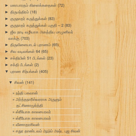
மகாபாரதம் கிளைக்கதைகள்
(72)
►
திருமந்திரம்
(18)
►
குருநாதர் கருத்துக்கள்
(83)
►
குருநாதர் கருத்துக்கள் பகுதி – 2
(83)
►
ஜீவ நாடி வழியாக அகத்திய மாமுனிவர்
►
வாக்கு
(703)
திருவிளையாடல் புராணம்
(65)
►
சிவ வடிவங்கள் 64
(65)
►
சக்தியின் 51 பீடங்கள்
(23)
►
சக்தி பீடங்கள்
(2)
►
புராண சிற்பங்கள்
(405)
▼
சிவன்
(141)
▼
நந்தி பகவான்
அர்த்தநாரீஸ்வரராக அருளும்
தட்சிணாமூர்த்தி
ஸ்ரீயோக காலபைரவர்
ஸ்ரீயோக காலபைரவர்
வீணாதரசிவன்
சதுர தாண்டவம் ஆடும் அஷ்ட புஜ சிவன்