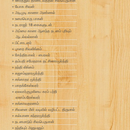
ஊர்த்துவ தாண்டவத்தில் சிவபெருமான்
யோக சிவன்
அடிமுடி காணா அண்ணல்
உமையொரு பாகன்
நடராஜர் 18 கைகளுடன்
அம்மை காண ஆனந்த நடனம் புரியும்
ஆடல்வல்லான்
பிட்சாடனர்
பாறை சிவலிங்கம்
சேத்திரபாலர் - பைரவர்
தம்பதி சமேதராக தட்சிணாமூர்த்தி
நந்தி லிங்கம்
கஜசம்ஹாரமூர்த்தி
கங்காதர மூர்த்தி
மாதங்கேஸ்வரர்
ஏலவார்குழலியை கரம் பற்றி
ஏகாம்பரேஸ்வரர்
கங்காவதரணம்
சிவனை மீன் வடிவில் வழிபட்ட திருமால்
கல்யாண சுந்தரமூர்த்தி
நடனமாடும் சிவபெருமான்
நந்தியும் அனுமனும்