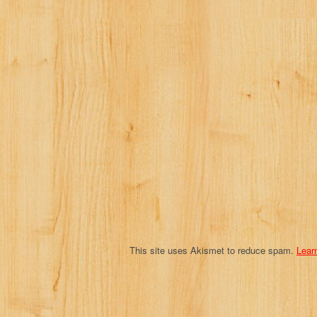
v
i
g
a
t
i
o
n
This site uses Akismet to reduce spam.
Lear