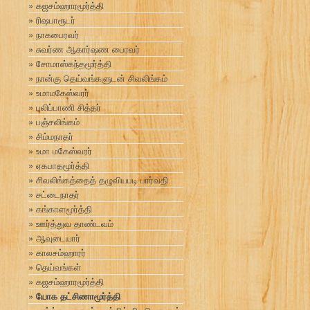
கஜசம்ஹாரமூர்த்தி
ரிஷபாரூடர்
நாகபைரவர்
சுவர்ண ஆகார்ஷண பைரவர்
சோமாஸ்கந்தமூர்த்தி
நான்கு தெய்வங்களுடன் சிவலிங்கம்
உமாமகேஸ்வரர்
புலிப்பாணி சித்தர்
பஞ்சலிங்கம்
சிம்மநாதர்
உமா மகேஸ்வரர்
ஏகபாதமூர்த்தி
சிவலிங்கத்தைத் தழுவியபடி பார்வதி
சட்டைநாதர்
கங்காளமூர்த்தி
ஊர்த்துவ தாண்டவம்
ஆவுடையார்
காலசம்ஹாரர்
தெய்வங்கள்
கஜசம்ஹாரமூர்த்தி
யோக தட்சிணாமூர்த்தி