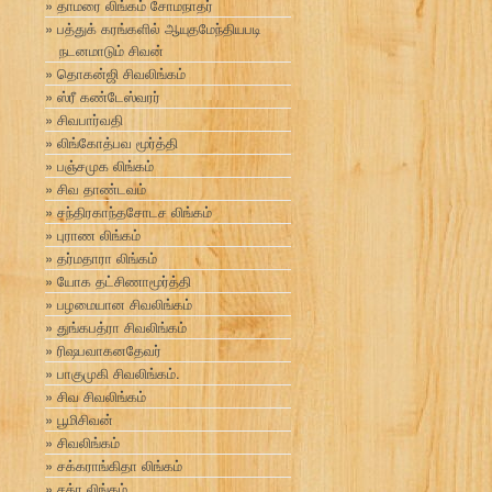
தாமரை லிங்கம் சோமநாதர்
பத்துக் கரங்களில் ஆயுதமேந்தியபடி
நடனமாடும் சிவன்
தொகன்ஜி சிவலிங்கம்
ஸ்ரீ கண்டேஸ்வரர்
சிவபார்வதி
லிங்கோத்பவ மூர்த்தி
பஞ்சமுக லிங்கம்
சிவ தாண்டவம்
சந்திரகாந்தசோடச லிங்கம்
புராண லிங்கம்
தர்மதாரா லிங்கம்
யோக தட்சிணாமூர்த்தி
பழமையான சிவலிங்கம்
துங்கபத்ரா சிவலிங்கம்
ரிஷபவாகனதேவர்
பாகுமுகி சிவலிங்கம்.
சிவ சிவலிங்கம்
பூமிசிவன்
சிவலிங்கம்
சக்கராங்கிதா லிங்கம்
சக்ர லிங்கம்