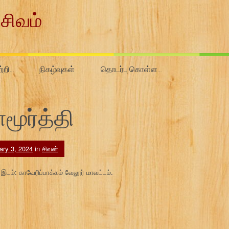
சிவம்
ற்றி…
நிகழ்வுகள்
தொடர்பு கொள்ள…
ூர்த்தி
ary 3, 2024
in
சிவன்
டம்: காவேரிப்பாக்கம் வேலூர் மாவட்டம்.