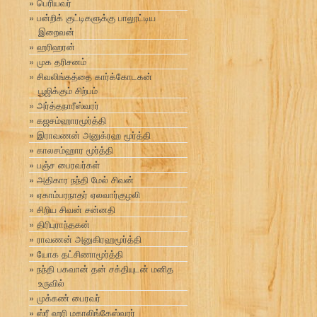
பெரியவர்
பன்றிக் குட்டிகளுக்கு பாலூட்டிய
இறைவன்
ஹரிஹரன்
முக தரிசனம்
சிவலிங்கத்தை கார்க்கோடகன்
பூஜிக்கும் சிற்பம்
அர்த்தநாரீஸ்வரர்
கஜசம்ஹாரமூர்த்தி
இராவணன் அனுக்ரஹ மூர்த்தி
காலசம்ஹார மூர்த்தி
பஞ்ச பைரவர்கள்
அதிகார நந்தி மேல் சிவன்
ஏகாம்பரநாதர் ஏலவார்குழலி
சிறிய சிவன் சன்னதி
திரிபுராந்தகன்
ராவணன் அனுகிரஹமூர்த்தி
யோக தட்சிணாமூர்த்தி
நந்தி பகவான் தன் சக்தியுடன் மனித
உருவில்
முக்கண் பைரவர்
ஸ்ரீ ஹரி மகாலிங்கேஸ்வரர்