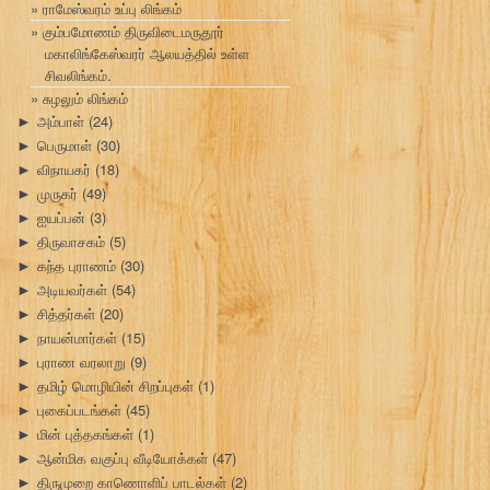
ராமேஸ்வரம் உப்பு லிங்கம்
கும்பமோணம் திருவிடைமருதூர்
மகாலிங்கேஸ்வரர் ஆலயத்தில் உள்ள
சிவலிங்கம்.
சுழலும் லிங்கம்
அம்பாள்
(24)
►
பெருமாள்
(30)
►
விநாயகர்
(18)
►
முருகர்
(49)
►
ஐயப்பன்
(3)
►
திருவாசகம்
(5)
►
கந்த புராணம்
(30)
►
அடியவர்கள்
(54)
►
சித்தர்கள்
(20)
►
நாயன்மார்கள்
(15)
►
புராண வரலாறு
(9)
►
தமிழ் மொழியின் சிறப்புகள்
(1)
►
புகைப்படங்கள்
(45)
►
மின் புத்தகங்கள்
(1)
►
ஆன்மிக வகுப்பு வீடியோக்கள்
(47)
►
திருமுறை காணொளிப் பாடல்கள்
(2)
►