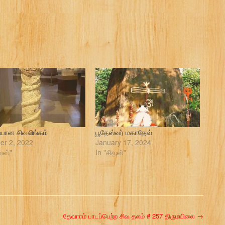
ான சிவலிங்கம்
பூதேஸ்வர் மகாதேவ்
er 2, 2022
January 17, 2024
வன்"
In "சிவன்"
தேவாரம் பாடப்பெற்ற சிவ தலம் # 257 திருமயிலை
→