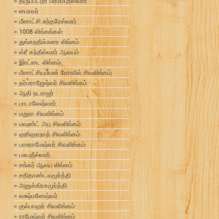
திருப்பட்டூர் பிரம்மபுரீஸ்வரர்
பைரவர்
மீனாட்சி சுந்தரேஸ்வரர்
1008 லிங்கங்கள்
துங்கநதிக்கரை லிங்கம்
ஸ்ரீ கந்தீஸ்வரர் ஆலயம்
இரட்டை லிங்கம்
மீனாட்சியம்மன் கோவில் சிவலிங்கம்
தர்மராஜேஷ்வர் சிவலிங்கம்
ஆதி நடராஜர்
பாடாலேஷ்வரர்
மதுரா சிவலிங்கம்
மவுண்ட் அபு சிவலிங்கம்
ஹரிஹரநாத் சிவலிங்கம்
பரசுராமேஷ்வர் சிவலிங்கம்
பசுபதீஸ்வரர்
சங்கர் ஆலய லிங்கம்
சதிதாண்டவமூர்த்தி
அனுக்கிரகமூர்த்தி
லக்ஷ்மனேஷ்வர்
குல்பாஹர் சிவலிங்கம்
ராமேஷ்வர் சிவலிங்கம்