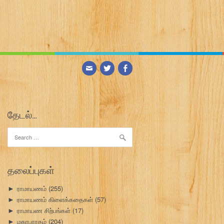
தேடல்…
Search
for:
தலைப்புகள்
ராமாயணம்
(255)
►
ராமாயணம் கிளைக்கதைகள்
(57)
►
ராமாயண சிற்பங்கள்
(17)
►
மகாபாரதம்
(204)
►