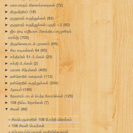
மகாபாரதம் கிளைக்கதைகள்
(72)
►
திருமந்திரம்
(18)
►
குருநாதர் கருத்துக்கள்
(83)
►
குருநாதர் கருத்துக்கள் பகுதி – 2
(83)
►
ஜீவ நாடி வழியாக அகத்திய மாமுனிவர்
►
வாக்கு
(703)
திருவிளையாடல் புராணம்
(65)
►
சிவ வடிவங்கள் 64
(65)
►
சக்தியின் 51 பீடங்கள்
(23)
►
சக்தி பீடங்கள்
(2)
►
புராண சிற்பங்கள்
(405)
►
நன்னெறிக் கதைகள்
(113)
►
நன்னெறிக் கருத்துக்கள்
(204)
►
ஆலயம்
(189)
►
தேவாரம் பாடல் பெற்ற கோயில்கள்
(125)
►
108 திவ்ய தேசங்கள்
(7)
►
சிவன்
(89)
▼
சிவபெருமானின் 108 போற்றி விளக்கம்
108 சிவன் பெயர்கள்
கம்பராயப்பெருமாள் காசிவிஸ்வநாதர்