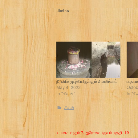
Like this:
நீரினில் மூழ்கியிருக்கும் சிவலிங்கம்
பழமைய
May 4, 2022
Octob
In "சிவன்"
In "சி
சிவன்
P
←
மகாபாரதம் 7. துரோண பருவம் பகுதி -19