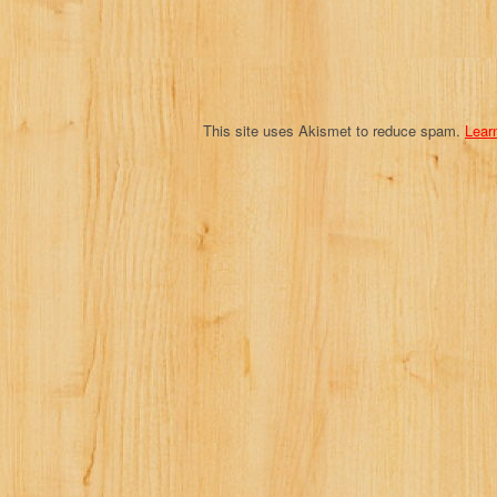
i
o
n
This site uses Akismet to reduce spam.
Lear