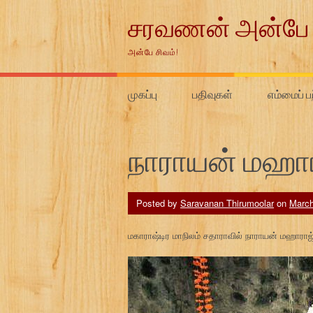
Skip
சரவணன் அன்பே 
to
content
அன்பே சிவம்!
முகப்பு
பதிவுகள்
எம்மைப் ப
நாராயன் மஹார
Posted by
Saravanan Thirumoolar
on
March
மகாராஷ்டிர மாநிலம் சதாராவில் நாராயன் மஹாராஜ்