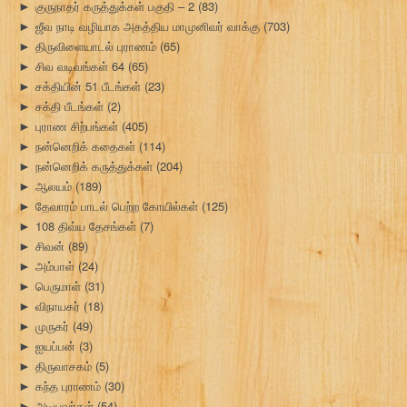
குருநாதர் கருத்துக்கள் பகுதி – 2
(83)
►
ஜீவ நாடி வழியாக அகத்திய மாமுனிவர் வாக்கு
(703)
►
திருவிளையாடல் புராணம்
(65)
►
சிவ வடிவங்கள் 64
(65)
►
சக்தியின் 51 பீடங்கள்
(23)
►
சக்தி பீடங்கள்
(2)
►
புராண சிற்பங்கள்
(405)
►
நன்னெறிக் கதைகள்
(114)
►
நன்னெறிக் கருத்துக்கள்
(204)
►
ஆலயம்
(189)
►
தேவாரம் பாடல் பெற்ற கோயில்கள்
(125)
►
108 திவ்ய தேசங்கள்
(7)
►
சிவன்
(89)
►
அம்பாள்
(24)
►
பெருமாள்
(31)
►
விநாயகர்
(18)
►
முருகர்
(49)
►
ஐயப்பன்
(3)
►
திருவாசகம்
(5)
►
கந்த புராணம்
(30)
►
அடியவர்கள்
(54)
►