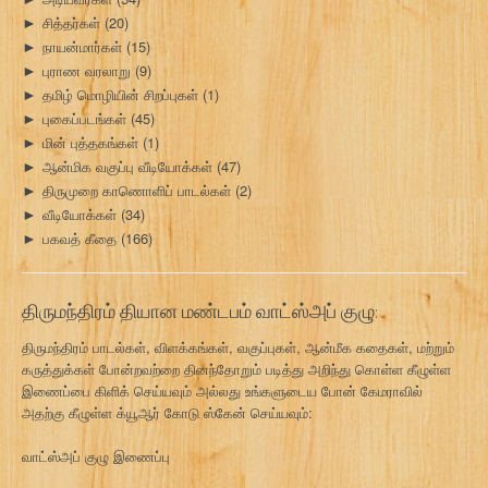
சித்தர்கள்
(20)
►
நாயன்மார்கள்
(15)
►
புராண வரலாறு
(9)
►
தமிழ் மொழியின் சிறப்புகள்
(1)
►
புகைப்படங்கள்
(45)
►
மின் புத்தகங்கள்
(1)
►
ஆன்மிக வகுப்பு வீடியோக்கள்
(47)
►
திருமுறை காணொளிப் பாடல்கள்
(2)
►
வீடியோக்கள்
(34)
►
பகவத் கீதை
(166)
►
திருமந்திரம் தியான மண்டபம் வாட்ஸ்அப் குழு:
திருமந்திரம் பாடல்கள், விளக்கங்கள், வகுப்புகள், ஆன்மீக கதைகள், மற்றும்
கருத்துக்கள் போன்றவற்றை தினந்தோறும் படித்து அறிந்து கொள்ள கீழுள்ள
இணைப்பை கிளிக் செய்யவும் அல்லது உங்களுடைய போன் கேமராவில்
அதற்கு கீழுள்ள க்யூஆர் கோடு ஸ்கேன் செய்யவும்:
வாட்ஸ்அப் குழு இணைப்பு