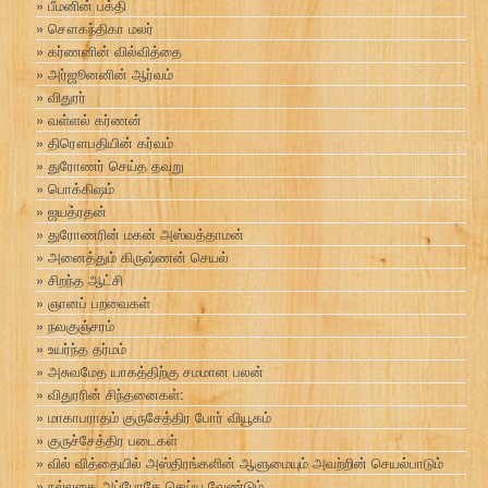
பீமனின் பக்தி
சௌகந்திகா மலர்
கர்ணனின் வில்வித்தை
அர்ஜூனனின் ஆர்வம்
விதுரர்
வள்ளல் கர்ணன்
திரௌபதியின் கர்வம்
துரோணர் செய்த தவறு
பொக்கிஷம்
ஜயத்ரதன்
துரோணரின் மகன் அஸ்வத்தாமன்
அனைத்தும் கிருஷ்ணன் செயல்
சிறந்த ஆட்சி
ஞானப் பறவைகள்
நவகுஞ்சரம்
உயர்ந்த தர்மம்
அசுவமேத யாகத்திற்கு சமமான பலன்
விதுரரின் சிந்தனைகள்:
மாகாபராதம் குருசேத்திர போர் வியூகம்
குருச்சேத்திர படைகள்
வில் வித்தையில் அஸ்திரங்களின் ஆளுமையும் அவற்றின் செயல்பாடும்
நல்லதை அப்போதே செய்ய வேண்டும்