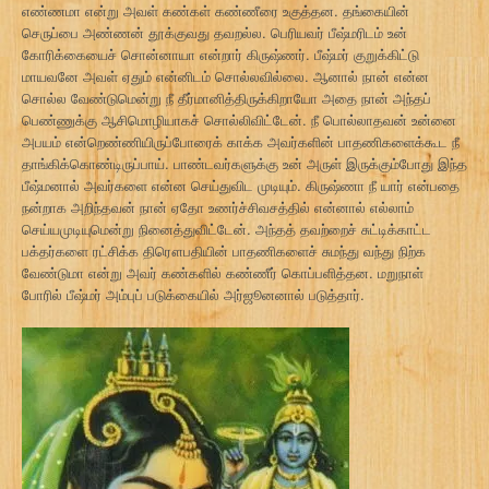
எண்ணமா என்று அவள் கண்கள் கண்ணீரை உகுத்தன. தங்கையின்
செருப்பை அண்ணன் தூக்குவது தவறல்ல. பெரியவர் பீஷ்மரிடம் உன்
கோரிக்கையைச் சொன்னாயா என்றார் கிருஷ்ணர். பீஷ்மர் குறுக்கிட்டு
மாயவனே அவள் ஏதும் என்னிடம் சொல்லவில்லை. ஆனால் நான் என்ன
சொல்ல வேண்டுமென்று நீ தீர்மானித்திருக்கிறாயோ அதை நான் அந்தப்
பெண்ணுக்கு ஆசிமொழியாகச் சொல்லிவிட்டேன். நீ பொல்லாதவன் உன்னை
அபயம் என்றெண்ணியிருப்போரைக் காக்க அவர்களின் பாதணிகளைக்கூட நீ
தாங்கிக்கொண்டிருப்பாய். பாண்டவர்களுக்கு உன் அருள் இருக்கும்போது இந்த
பீஷ்மனால் அவர்களை என்ன செய்துவிட முடியும். கிருஷ்ணா நீ யார் என்பதை
நன்றாக அறிந்தவன் நான் ஏதோ உணர்ச்சிவசத்தில் என்னால் எல்லாம்
செய்யமுடியுமென்று நினைத்துவிட்டேன். அந்தத் தவற்றைச் சுட்டிக்காட்ட
பக்தர்களை ரட்சிக்க திரௌபதியின் பாதணிகளைச் சுமந்து வந்து நிற்க
வேண்டுமா என்று அவர் கண்களில் கண்ணீர் கொப்பளித்தன. மறுநாள்
போரில் பீஷ்மர் அம்புப் படுக்கையில் அர்ஜூனனால் படுத்தார்.