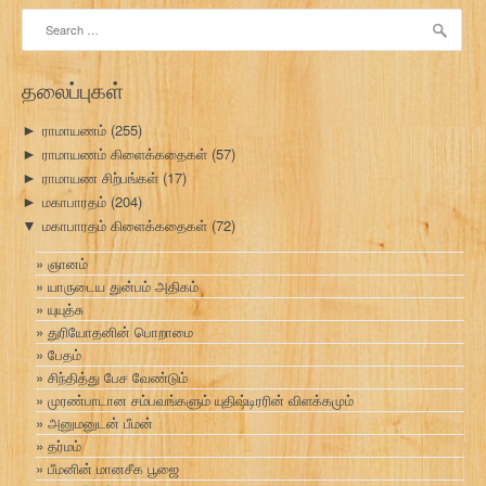
Search
for:
தலைப்புகள்
ராமாயணம்
(255)
►
ராமாயணம் கிளைக்கதைகள்
(57)
►
ராமாயண சிற்பங்கள்
(17)
►
மகாபாரதம்
(204)
►
மகாபாரதம் கிளைக்கதைகள்
(72)
▼
ஞானம்
யாருடைய துன்பம் அதிகம்
யுயுத்சு
துரியோதனின் பொறாமை
பேதம்
சிந்தித்து பேச வேண்டும்
முரண்பாடான சம்பவங்களும் யுதிஷ்டிரரின் விளக்கமும்
அனுமனுடன் பீமன்
தர்மம்
பீமனின் மானசீக பூஜை