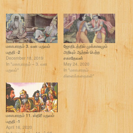
மகாபாரதம் 3. வன பருவம்
ஜோதிடத்தில் முக்காலமும்
பகுதி -2
அறியும் ஆற்றல் பெற்ற
December 18, 2019
சகாதேவன்
In "மகாபாரதம் – 3. வன
May 24, 2020
பருவம்"
In "மகாபாரதம்
கிளைக்கதைகள்"
மகாபாரதம் 11. ஸ்திரீ பருவம்
பகுதி -1
April 16, 2020
In "மகாபாரதம் – 11. ஸ்திரீ