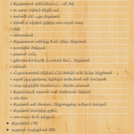
கிருஷ்ணரால் உயிர்ப்பிக்கப்பட்ட பரீட்சித்
கடவுளை அதிகம் சிந்திப்பவர்
கண்ணீர் விட்டழுத கிருஷ்ணர்
அக்னி நட்சத்திரம் குறித்த மகாபாரதக் கதை
விதி
எண்ணங்கள்
கிருஷ்ணனை எதிர்த்து போர் புரிந்த அர்ஜுனன்
தானத்தில் சிறந்தவர்
தக்ஷகன் பாம்பு
துரோணாச்சார்யாரிடம் யாசகம் கேட்ட கிருஷ்ணர்
கர்ணன்
பப்ருவாகனனால் வீழ்த்தப்பட்டு மீண்டும் உயிர் பெற்ற அர்ஜூனன்
சகுனி குரு குலத்தை அழிக்கும் காரியங்கள் ஏன் செய்தான்
பாரத யுத்தத்தில் கொல்லப்பட்ட மிகமிக நல்லவன்
திருதராஷ்டிரர் எதனால் கண் தெரியாமல் பிறந்தார்
பார்பரிகா
கிருஷ்ணர் ஏன் கீதையை அர்ஜுனனுக்கு உபதேசம் செய்தார்
கிருஷ்ணர் கொடுத்த குறிப்பு
மகாபாரதப் போர் தத்துவம்
திருமந்திரம்
(18)
►
குருநாதர் கருத்துக்கள்
(83)
►