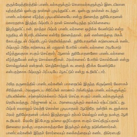
குருக்ஷேத்திரத்தில் பாண்டவர்களுக்கும் கௌரவர்களுக்கும் இடையிலான
யுத்தத்தில் ஒன்பது நாள்கள் முடிந்துவிட்டன. ஒன்பது நாள்கள் கடந்தும்
பாண்டவர்களை வீழ்த்த முடியவில்லையே என்று நினைத்த துரியோதனன்
மகாரதராக இருந்த பீஷ்மரிடம் தான் கொண்டிருந்த நம்பிக்கையை
இழந்துவிட்டான். தாத்தா பீஷ்மர் பாண்டவர்களை ஒழிக்க வேண்டும் என்ற
உறுதியுடன் போரிடவில்லை என்றே நினைத்தான். தன் எண்ணத்தை மிகக்
கோபத்துடன் பீஷ்மரிடமும் தெரிவித்தான். துரியோதனின் கடுமையைக் கண்ட
பீஷ்மரும் அதே கடுமையுடன் மறுநாள் போரில் பாண்டவர்களை அடியோடு
வீழ்த்துவதாக சபதம் செய்தார். ஆனால் துரியோதனனோ பாண்டவர்களை
வீழ்த்துவேன் என்று சொல்லாதீர்கள். அவர்களைப் போரில் கொல்வேன் என்று
சொல்லுங்கள் என்றான். செஞ்சோற்றுக் கடனைத் தீர்க்க வேண்டுமே
என்பதற்காக பீஷ்மரும் அப்படியே ஆகட்டும் என்று கூறிவிட்டார்.
அதே தருணத்தில் பாண்டவர்களின் பாசறையில் இருந்த கிருஷ்ணர் லேசாகச்
சிரித்தான். அவனுடைய சிரிப்பின் காரணம் அங்கிருந்த பாண்டவர்களுக்குப்
புரியவில்லை. சற்றைக்கெல்லாம் பீஷ்மர் செய்த சபதம் பாண்டவர்களுக்குத்
தெரியவந்தது. அர்ஜுனன் உட்பட அனைவருக்கும் கலக்கம் ஏற்பட்டுவிட்டது.
பீஷ்மர் எவராலும் வெற்றி கொள்ள முடியாதவர் ஆயிற்றே. நன்றிக் கடனுக்காக
அவர் துரியோதனன் பக்கம் இருந்தாலும் தர்மம் வெல்லும் என்று நமக்கு ஆசி
கூறியவர். அவரே இப்போது நம்மை ஒழிப்பதாக சபதம் செய்திருப்பதால்
நிலைமை நமக்கு பாதகமாகத்தானே இருக்கும் என்று நடுங்கினார்கள்.
பாண்டவர்களின் இந்தச் சோர்வையும் கலக்கத்தையும் கண்ட திரௌபதி