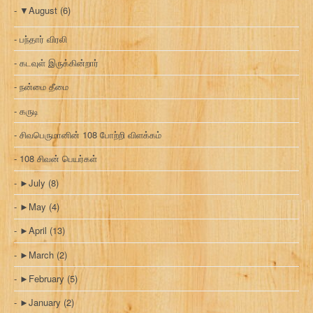
▼
August
(6)
பந்தார் விரலி
கடவுள் இருக்கின்றார்
நன்மை தீமை
கருடி
சிவபெருமானின் 108 போற்றி விளக்கம்
108 சிவன் பெயர்கள்
►
July
(8)
►
May
(4)
►
April
(13)
►
March
(2)
►
February
(5)
►
January
(2)