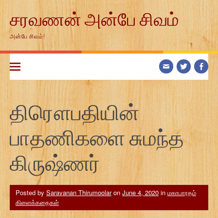
Skip
சரவணன் அன்பே சிவம்
to
content
அன்பே சிவம்!
திரௌபதியின்
பாதணிகளை சுமந்த
கிருஷ்ணர்
Posted by
Saravanan Thirumoolar
on
June 4, 2020
in
மகாபாரதம்
கிளைக்கதைகள்