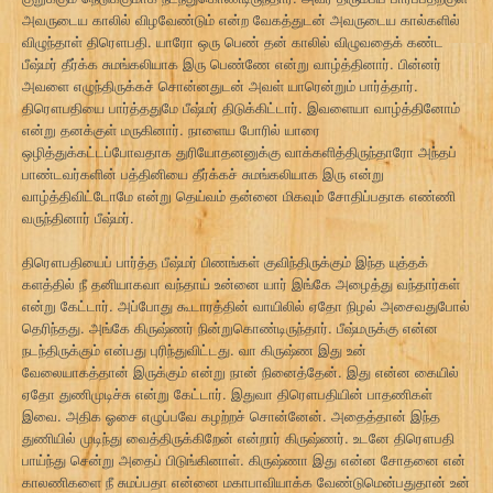
அவருடைய காலில் விழவேண்டும் என்ற வேகத்துடன் அவருடைய கால்களில்
விழுந்தாள் திரௌபதி. யாரோ ஒரு பெண் தன் காலில் விழுவதைக் கண்ட
பீஷ்மர் தீர்க்க சுமங்கலியாக இரு பெண்ணே என்று வாழ்த்தினார். பின்னர்
அவளை எழுந்திருக்கச் சொன்னதுடன் அவள் யாரென்றும் பார்த்தார்.
திரௌபதியை பார்த்ததுமே பீஷ்மர் திடுக்கிட்டார். இவளையா வாழ்த்தினோம்
என்று தனக்குள் மருகினார். நாளைய போரில் யாரை
ஒழித்துக்கட்டப்போவதாக துரியோதனனுக்கு வாக்களித்திருந்தாரோ அந்தப்
பாண்டவர்களின் பத்தினியை தீர்க்கச் சுமங்கலியாக இரு என்று
வாழ்த்திவிட்டோமே என்று தெய்வம் தன்னை மிகவும் சோதிப்பதாக எண்ணி
வருந்தினார் பீஷ்மர்.
திரௌபதியைப் பார்த்த பீஷ்மர் பிணங்கள் குவிந்திருக்கும் இந்த யுத்தக்
களத்தில் நீ தனியாகவா வந்தாய் உன்னை யார் இங்கே அழைத்து வந்தார்கள்
என்று கேட்டார். அப்போது கூடாரத்தின் வாயிலில் ஏதோ நிழல் அசைவதுபோல்
தெரிந்தது. அங்கே கிருஷ்ணர் நின்றுகொண்டிருந்தார். பீஷ்மருக்கு என்ன
நடந்திருக்கும் என்பது புரிந்துவிட்டது. வா கிருஷ்ண இது உன்
வேலையாகத்தான் இருக்கும் என்று நான் நினைத்தேன். இது என்ன கையில்
ஏதோ துணிமுடிச்சு என்று கேட்டார். இதுவா திரௌபதியின் பாதணிகள்
இவை. அதிக ஓசை எழுப்பவே கழற்றச் சொன்னேன். அதைத்தான் இந்த
துணியில் முடிந்து வைத்திருக்கிறேன் என்றார் கிருஷ்ணர். உடனே திரௌபதி
பாய்ந்து சென்று அதைப் பிடுங்கினாள். கிருஷ்ணா இது என்ன சோதனை என்
காலணிகளை நீ சுமப்பதா என்னை மகாபாவியாக்க வேண்டுமென்பதுதான் உன்