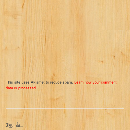
a
t
i
o
n
This site uses Akismet to reduce spam.
Learn how your comment
data is processed.
தேடல்…