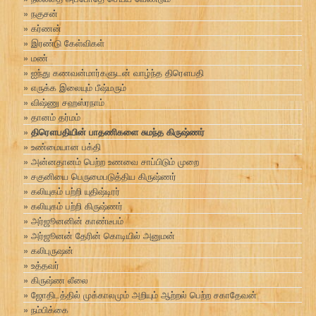
நகுசன்
கர்ணன்
இரண்டு கேள்விகள்
மண்
ஐந்து கணவன்மார்களுடன் வாழ்ந்த திரௌபதி
எருக்க இலையும் பீஷ்மரும்
விஷ்ணு சஹஸ்ரநாம்
தானம் தர்மம்
திரௌபதியின் பாதணிகளை சுமந்த கிருஷ்ணர்
உண்மையான பக்தி
அன்னதானம் பெற்ற உணவை சாப்பிடும் முறை
சகுனியை பெருமைபடுத்திய கிருஷ்ணர்
கலியுகம் பற்றி யுதிஷ்டிரர்
கலியுகம் பற்றி கிருஷ்ணர்
அர்ஜூனனின் காண்டீபம்
அர்ஜூனன் தேரின் கொடியில் அனுமன்
கலிபுருஷன்
உத்தவர்
கிருஷ்ண லீலை
ஜோதிடத்தில் முக்காலமும் அறியும் ஆற்றல் பெற்ற சகாதேவன்
நம்பிக்கை