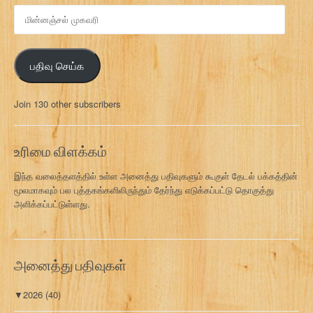
மி
ன்
ன
ஞ்
பதிவு செய்க
ச
ல்
மு
Join 130 other subscribers
க
வ
ரி
உரிமை விளக்கம்
இந்த வலைத்தளத்தில் உள்ள அனைத்து பதிவுகளும் கூகுள் தேடல் பக்கத்தின்
மூலமாகவும் பல புத்தகங்களிலிருந்தும் தேர்ந்து எடுக்கப்பட்டு தொகுத்து
அளிக்கப்பட்டுள்ளது.
அனைத்து பதிவுகள்
▼
2026
(40)