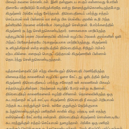
மிகவும் கவலை கொண்டாள். இனி தன்னுடைய சபதம் என்னாவது போரின்
திசையே மாறிவிடும் போலிருக்கிறதே என்று நினைத்துக்கொண்டிருந்தபோது
கிருஷ்ணர் அங்கே வந்து சேர்ந்தான். திரௌபதியைப் பார்த்து சத்தம்
செய்யாமல் என் பின்னால் வா என்று மிக மெல்லிய குரலில் கூறி அந்த
நள்ளிரவில் அவளை எங்கேயோ அழைத்துச் சென்றான். போர்க்களத்தில்
கிருஷ்ணர் நடந்து சென்றுகொண்டிந்தார். ரணகளமாக மாறியிருந்த
யுத்தபூமியில் மரண அவஸ்தையில் வீரர்கள் எழுப்பிய அவலக் குரல்களின் ஒலி
அந்தப் பிரதேசத்தையே அமானுஷ்யமாக மாற்றியிருந்தது. கிருஷ்ணர்
உடனிருக்கிறான் என்ற தைரியத்தில் திரௌபதிக்கு சிறிதும் அச்சம்
ஏற்படவில்லை. எதையும் பொருட்படுத்தாமல் கிருஷ்ணரின் பின்னால்
தொடர்ந்து சென்றுகொண்டிருந்தாள்.
யுத்தகளத்தைவிட்டுச் சற்று விலகியதும் திரௌபதி அணிந்திருந்த
விலையுயர்ந்த காலணிகள் எழுப்பிய ஓசை கேட்டது. ஓரிடத்தில் நின்ற
கிருஷ்ணர் திரௌபதியைப் பார்த்து சகோதரி உன் காலணிகள் மிகவும்
சத்தமெழுப்புகின்றன. அவற்றைக் கழற்றிப் போடு என்று கூறினான்.
திரௌபதியும் காலணிகளைக் கழற்றி வீசினாள். தொலைவிலிருந்த ஒரு
கூடாரத்தைச் சுட்டிக் காட்டிய கிருஷ்ணர் திரௌபதி நீ எவரும் அறியாமல்
அந்தக் கூடாரத்துக்குச் செல். உள்ளே குறுக்கும் நெடுக்குமாக
நடந்துகொண்டிருக்கும் மனிதரின் காலில் விழு. மற்றபடி ஏன் எதற்கு
என்றெல்லாம் கேட்காதே என்றான். திரௌபதியும் கிருஷ்ணர் சொன்னபடியே
கூடாரத்துக்குள் சத்தம் செய்யாமல் நுழைந்தாள். அங்கே ஒரு மனிதர்
குறுக்கும் நெடுக்குமாக நடந்துகொண்டிருந்தார். அவர் திரும்பிப் பார்ப்பதற்குள்