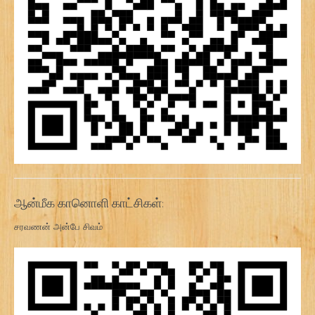
ஆன்மீக கானொளி காட்சிகள்:
சரவணன் அன்பே சிவம்