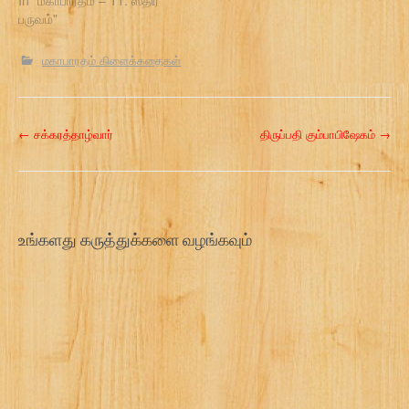
பருவம்"
மகாபாரதம் கிளைக்கதைகள்
P
←
சக்கரத்தாழ்வார்
திருப்பதி கும்பாபிஷேகம்
→
o
s
t
உங்களது கருத்துக்களை வழங்கவும்
n
a
v
i
g