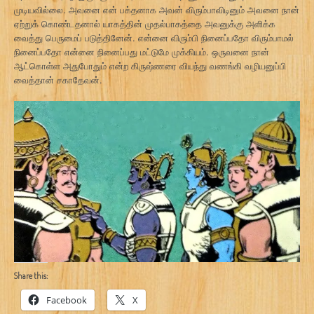
முடியவில்லை. அவனை என் பக்தனாக அவன் விரும்பாவிடினும் அவனை நான்
ஏற்றுக் கொண்டதனால் யாகத்தின் முதல்பாகத்தை அவனுக்கு அளிக்க
வைத்து பெருமைப் படுத்தினேன். என்னை விரும்பி நினைப்பதோ விரும்பாமல்
நினைப்பதோ என்னை நினைப்பது மட்டுமே முக்கியம். ஒருவனை நான்
ஆட்கொள்ள அதுபோதும் என்ற கிருஷ்ணரை வியந்து வணங்கி வழியனுப்பி
வைத்தான் சகாதேவன்.
Share this:
Facebook
X