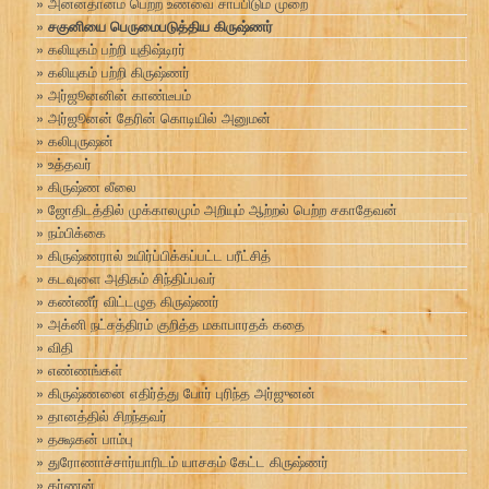
அன்னதானம் பெற்ற உணவை சாப்பிடும் முறை
சகுனியை பெருமைபடுத்திய கிருஷ்ணர்
கலியுகம் பற்றி யுதிஷ்டிரர்
கலியுகம் பற்றி கிருஷ்ணர்
அர்ஜூனனின் காண்டீபம்
அர்ஜூனன் தேரின் கொடியில் அனுமன்
கலிபுருஷன்
உத்தவர்
கிருஷ்ண லீலை
ஜோதிடத்தில் முக்காலமும் அறியும் ஆற்றல் பெற்ற சகாதேவன்
நம்பிக்கை
கிருஷ்ணரால் உயிர்ப்பிக்கப்பட்ட பரீட்சித்
கடவுளை அதிகம் சிந்திப்பவர்
கண்ணீர் விட்டழுத கிருஷ்ணர்
அக்னி நட்சத்திரம் குறித்த மகாபாரதக் கதை
விதி
எண்ணங்கள்
கிருஷ்ணனை எதிர்த்து போர் புரிந்த அர்ஜுனன்
தானத்தில் சிறந்தவர்
தக்ஷகன் பாம்பு
துரோணாச்சார்யாரிடம் யாசகம் கேட்ட கிருஷ்ணர்
கர்ணன்