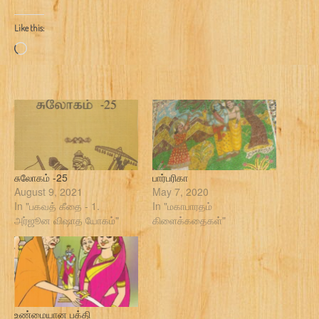
Like this:
Loading…
சுலோகம் -25
பார்பரிகா
August 9, 2021
May 7, 2020
In "பகவத் கீதை - 1.
In "மகாபாரதம்
அர்ஜூன விஷாத யோகம்"
கிளைக்கதைகள்"
உண்மையான பக்தி