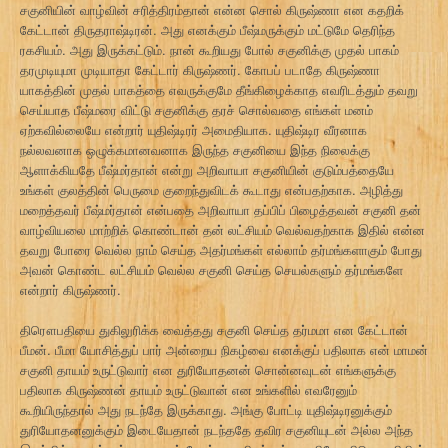
சகுனியின் வாழ்வின் சரித்திரம்தான் என்ன சொல் கிருஷ்ணா என கதறிக்
கேட்டான் திருதராஷ்டிரன். அது எனக்கும் பீஷ்மருக்கும் மட்டுமே தெரிந்த
ரகசியம். அது இருக்கட்டும். நான் கூறியது போல் சகுனிக்கு முதல் பாகம்
தரமுடியுமா முடியாதா கேட்டார் கிருஷ்ணர். கோபப் படாதே கிருஷ்ணா
யாகத்தின் முதல் பாகத்தை எவருக்குமே தீங்கிழைக்காத எவரிடத்தும் தவறு
செய்யாத பீஷ்மரை விட்டு சகுனிக்கு தரச் சொல்வதை எங்கள் மனம்
ஏற்கவில்லையே என்றார் யுதிஷ்டிரர் அமைதியாக. யுதிஷ்டிர வீரனாக
நல்லவனாக ஒழுக்கமானவனாக இருந்த சகுனியை இந்த நிலைக்கு
ஆளாக்கியதே பீஷ்மர்தான் என்று அறிவாயா சகுனியின் குடும்பத்தையே
உங்கள் குலத்தின் பெருமை குறைந்துவிடக் கூடாது என்பதற்காக. அழித்து
மறைத்தவர் பீஷ்மர்தான் என்பதை அறிவாயா தப்பிப் பிழைத்தவன் சகுனி தன்
வாழ்வியலை மாற்றிக் கொண்டான் தன் லட்சியம் வெல்வதற்காக இதில் என்ன
தவறு போரை வெல்ல நாம் செய்த அதர்மங்கள் எல்லாம் தர்மங்களாகும் போது
அவன் கொண்ட லட்சியம் வெல்ல சகுனி செய்த செயல்களும் தர்மங்களே
என்றார் கிருஷ்ணர்.
திரௌபதியை துகிலுரிக்க வைத்தது சகுனி செய்த தர்மமா என கேட்டான்
பீமன். பீமா யோசித்துப் பார் அன்றைய நிகழ்வை எனக்குப் பதிலாக என் மாமன்
சகுனி தாயம் உருட்டுவார் என துரியோதனன் சொன்னவுடன் எங்களுக்கு
பதிலாக கிருஷ்ணன் தாயம் உருட்டுவான் என உங்களில் எவரேனும்
கூறியிருந்தால் அது நடந்தே இருக்காது. அங்கு போட்டி யுதிஷ்டிரனுக்கும்
துரியோதனனுக்கும் இடையேதான் நடந்ததே தவிர சகுனியுடன் அல்ல அந்த