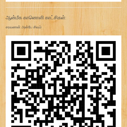
ஆன்மீக கானொளி காட்சிகள்:
சரவணன் அன்பே சிவம்