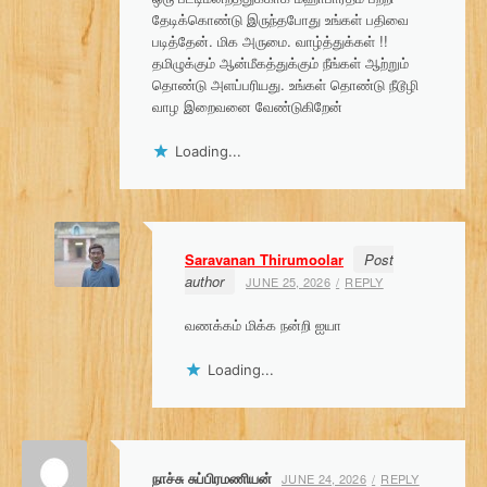
g
தேடிக்கொண்டு இருந்தபோது உங்கள் பதிவை
படித்தேன். மிக அருமை. வாழ்த்துக்கள் !!
a
தமிழுக்கும் ஆன்மீகத்துக்கும் நீங்கள் ஆற்றும்
தொண்டு அளப்பரியது. உங்கள் தொண்டு நீடூழி
t
வாழ இறைவனை வேண்டுகிறேன்
i
Loading...
o
n
Saravanan Thirumoolar
Post
author
JUNE 25, 2026
REPLY
வணக்கம் மிக்க நன்றி ஐயா
Loading...
நாச்சு சுப்பிரமணியன்
JUNE 24, 2026
REPLY