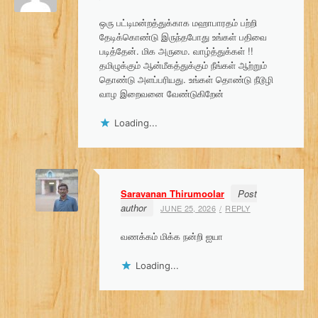
ஒரு பட்டிமன்றத்துக்காக மஹாபாரதம் பற்றி
தேடிக்கொண்டு இருந்தபோது உங்கள் பதிவை
படித்தேன். மிக அருமை. வாழ்த்துக்கள் !!
தமிழுக்கும் ஆன்மீகத்துக்கும் நீங்கள் ஆற்றும்
தொண்டு அளப்பரியது. உங்கள் தொண்டு நீடூழி
வாழ இறைவனை வேண்டுகிறேன்
Loading...
Saravanan Thirumoolar
Post
author
JUNE 25, 2026
REPLY
வணக்கம் மிக்க நன்றி ஐயா
Loading...