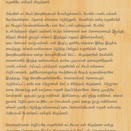
சகுனியே என்றார் கிருஷ்ணர்.
பீஷ்மரின் லட்சியம் நிறைவேறாமல் போயிருக்கலாம். போரில் பாண்டவர்கள்
தோற்கவில்லை. ஆனால் எங்களை அழித்துவிட வேண்டும் என்ற சகுனியின்
லட்சியமும் வெல்லவில்லையே என கேட்டான் யுதிஷ்டிரன். போரில்
உடன்பிறந்தவர் உற்றார் உறவினர் பெற்ற பிள்ளைகள் என அனைவரையும் இழந்து
நிற்கும் நீங்கள் ஐவரும் எல்லாம் இருந்தும் எதுவும் இல்லாதவர்கள்.
நடைபிணமாய் வாழ்பவர்கள். என் இருப்பு ஒன்றே உங்களை இங்கு இருக்க
வைத்தது. உங்கள் வாரிசுகளை அழித்த பின்னும் சகுனியின் ஆசை
நிறைவேறவில்லை என்றா சொல்கிறீர்கள் கேட்ட கிருஷ்ணரின் கேள்விக்
கணைகளில் இருந்த உண்மையைத் தாங்க முடியாமல் தலைகுனிந்தனர்
பாண்டவர்கள். அப்படிப் பார்த்தால் சகுனியின் லட்சியம் எங்களை
அழிப்பதைவிட துரியோதனனுக்கு வெற்றியைத் தேடித் தருவதில்தானே
இருந்தது. அது நிறைவேறவில்லையே. கெளரவர்கள் அனைவரும்
அழிக்கப்பட்டனரே என அர்ஜுனன் கேட்க சிரித்தார் கிருஷ்ணர். அர்ஜுனா
எதை நினைத்து தன் வாழ்வை சகுனி ஆரம்பித்தானோ அதை முடித்தே
சென்றான். ஒருபுறம் நூறு எதிரிகள். இன்னொரு புறம் ஐந்து எதிரிகள். உங்கள்
ஐவரை அழிப்பதாக கூறியே பல செயல்கள் மூலம் தனது நூறு எதிரிகளை
உங்கள் மூலமே அழித்து உங்களையும் நடைபிணமாக்கியவன் சகுனி என்பதை
அறியாமல் பேசுகிறாய் என்றார் கிருஷ்ணர்.
கெளரவர்களை அழிப்பதே சகுனியின் லட்சியமா ஏன் கிருஷ்ணா என்று
அதுவரை மெளனமாக இருந்த திருதராஷ்டிரன் கேட்டார். கெளரவர்களை