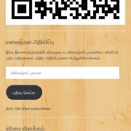
வலைத்தள அறிவிப்பு
இந்த இணையத்தளத்தில் உங்களுடைய மின்னஞ்சல் முகவரியை உள்ளிட்டு
புதிய பதிவுகளைப் பற்றிய அறிவிப்புகளை பெற்றுக்கொள்ளவும்.
மி
ன்
ன
ஞ்
பதிவு செய்க
ச
ல்
மு
Join 130 other subscribers
க
வ
ரி
உரிமை விளக்கம்