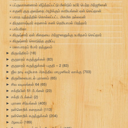
பப்ருவாகனனால் வீழ்த்தப்பட்டு மீண்டும் உயிர் பெற்ற அர்ஜூனன்
சகுனி குரு குலத்தை அழிக்கும் காரியங்கள் ஏன் செய்தான்
பாரத யுத்தத்தில் கொல்லப்பட்ட மிகமிக நல்லவன்
திருதராஷ்டிரர் எதனால் கண் தெரியாமல் பிறந்தார்
பார்பரிகா
கிருஷ்ணர் ஏன் கீதையை அர்ஜுனனுக்கு உபதேசம் செய்தார்
கிருஷ்ணர் கொடுத்த குறிப்பு
மகாபாரதப் போர் தத்துவம்
திருமந்திரம்
(18)
►
குருநாதர் கருத்துக்கள்
(83)
►
குருநாதர் கருத்துக்கள் பகுதி – 2
(83)
►
ஜீவ நாடி வழியாக அகத்திய மாமுனிவர் வாக்கு
(703)
►
திருவிளையாடல் புராணம்
(65)
►
சிவ வடிவங்கள் 64
(65)
►
சக்தியின் 51 பீடங்கள்
(23)
►
சக்தி பீடங்கள்
(2)
►
புராண சிற்பங்கள்
(405)
►
நன்னெறிக் கதைகள்
(113)
►
நன்னெறிக் கருத்துக்கள்
(204)
►
ஆலயம்
(189)
►