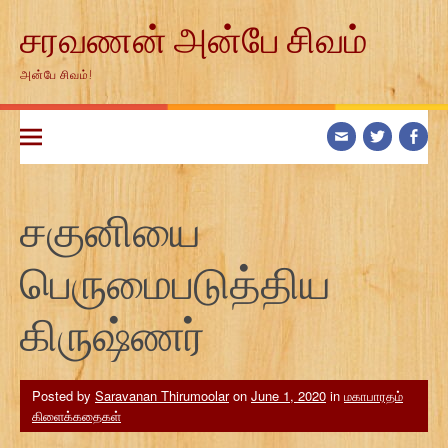
Skip
சரவணன் அன்பே சிவம்
to
content
அன்பே சிவம்!
சகுனியை
பெருமைபடுத்திய
கிருஷ்ணர்
Posted by
Saravanan Thirumoolar
on
June 1, 2020
in
மகாபாரதம்
கிளைக்கதைகள்