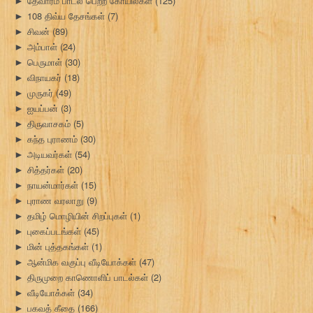
தேவாரம் பாடல் பெற்ற கோயில்கள்
(125)
►
108 திவ்ய தேசங்கள்
(7)
►
சிவன்
(89)
►
அம்பாள்
(24)
►
பெருமாள்
(30)
►
விநாயகர்
(18)
►
முருகர்
(49)
►
ஐயப்பன்
(3)
►
திருவாசகம்
(5)
►
கந்த புராணம்
(30)
►
அடியவர்கள்
(54)
►
சித்தர்கள்
(20)
►
நாயன்மார்கள்
(15)
►
புராண வரலாறு
(9)
►
தமிழ் மொழியின் சிறப்புகள்
(1)
►
புகைப்படங்கள்
(45)
►
மின் புத்தகங்கள்
(1)
►
ஆன்மிக வகுப்பு வீடியோக்கள்
(47)
►
திருமுறை காணொளிப் பாடல்கள்
(2)
►
வீடியோக்கள்
(34)
►
பகவத் கீதை
(166)
►