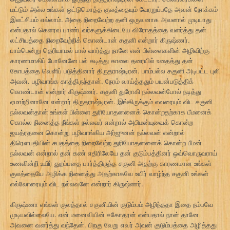
மட்டும் அல்ல உங்கள் ஒட்டுமொத்த குலத்தையும் வேரறுப்பதே அவன் நோக்கம்
இலட்சியம் எல்லாம். அதை நிறைவேற்ற தனி ஒருவனாக அவனால் முடியாது
என்பதால் கெளரவ பாண்டவர்களுக்கிடையே விரோதத்தை வளர்த்து தன்
லட்சியத்தை நிறைவேற்றிக் கொண்டான் சகுனி என்றார் கிருஷ்ணர்.
பாம்பென்று தெரியாமல் பால் வார்த்து நானே என் பிள்ளைகளின் அழிவிற்கு
காரணமாகிப் போனேனே பல் கடித்து காலை தரையில் உதைத்து தன்
கோபத்தை வெளிப் படுத்தினார் திருதராஷ்டிரன். பாம்பல்ல சகுனி அடிபட்ட புலி
அவன். பழிவாங்க காத்திருந்தான். நேரம் வாய்த்ததும் பயன்படுத்திக்
கொண்டான் என்றார் கிருஷ்ணர். சகுனி துரோகி நல்லவன்போல் நடித்து
ஏமாற்றினானே என்றார் திருதராஷ்டிரன். இங்கிருக்கும் எவரையும் விட சகுனி
நல்லவன்தான் உங்கள் பிள்ளை துரியோதனனைக் கொன்றதற்காக பீமனைக்
கொல்ல நினைத்த நீங்கள் நல்லவர் என்றால் அபிமன்யுவைக் கொன்ற
ஜயத்ரதனை கொன்று பழிவாங்கிய அர்ஜுனன் நல்லவன் என்றால்
திரௌபதியின் சபதத்தை நிறைவேற்ற துரியோதனனைக் கொன்ற பீமன்
நல்லவன் என்றால் தன் கண் எதிரிலேயே தன் குடும்பத்தினர் ஒவ்வொருவராய்
உணவின்றி உயிர் துறப்பதை பார்த்திருந்த சகுனி அதற்கு காரணமான உங்கள்
குலத்தையே அழிக்க நினைத்து அதற்காகவே உயிர் வாழ்ந்த சகுனி உங்கள்
எல்லோரையும் விட நல்லவனே என்றார் கிருஷ்ணர்.
கிருஷ்ணா எங்கள் குலத்தால் சகுனியின் குடும்பம் அழிந்ததா இதை நம்பவே
முடியவில்லையே. என் மனைவியின் சகோதரன் என்பதால் நான் தானே
அவனை வளர்த்து வந்தேன். பிறகு வேறு எவர் அவன் குடும்பத்தை அழித்தது