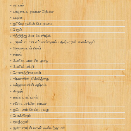
ஞானம்
யாருடைய துன்பம் அதிகம்
யுயுத்சு
துரியோதனின் பொறாமை
பேதம்
சிந்தித்து பேச வேண்டும்
முரண்பாடான சம்பவங்களும் யுதிஷ்டிரரின் விளக்கமும்
அனுமனுடன் பீமன்
தர்மம்
பீமனின் மானசீக பூஜை
பீமனின் பக்தி
சௌகந்திகா மலர்
கர்ணனின் வில்வித்தை
அர்ஜூனனின் ஆர்வம்
விதுரர்
வள்ளல் கர்ணன்
திரௌபதியின் கர்வம்
துரோணர் செய்த தவறு
பொக்கிஷம்
ஜயத்ரதன்
துரோணரின் மகன் அஸ்வத்தாமன்