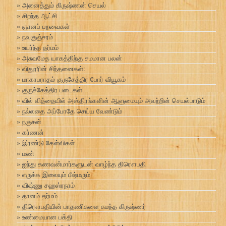
அனைத்தும் கிருஷ்ணன் செயல்
சிறந்த ஆட்சி
ஞானப் பறவைகள்
நவகுஞ்சரம்
உயர்ந்த தர்மம்
அசுவமேத யாகத்திற்கு சமமான பலன்
விதுரரின் சிந்தனைகள்:
மாகாபராதம் குருசேத்திர போர் வியூகம்
குருச்சேத்திர படைகள்
வில் வித்தையில் அஸ்திரங்களின் ஆளுமையும் அவற்றின் செயல்பாடும்
நல்லதை அப்போதே செய்ய வேண்டும்
நகுசன்
கர்ணன்
இரண்டு கேள்விகள்
மண்
ஐந்து கணவன்மார்களுடன் வாழ்ந்த திரௌபதி
எருக்க இலையும் பீஷ்மரும்
விஷ்ணு சஹஸ்ரநாம்
தானம் தர்மம்
திரௌபதியின் பாதணிகளை சுமந்த கிருஷ்ணர்
உண்மையான பக்தி