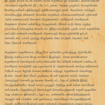
இடத்தில் தாயக் கட்டைகளைப் போல் சகுனியும் ஓர் கருவியே. திரௌபதியின்
அவமானம் சகுனியால் திட்டமிடப்பட்டதல்ல. அதற்கு முழுக்கப் பொறுப்பேற்க
வேண்டியவர்கள் யுதிஷ்டிரனும் துரியோதனனும் தான். வேடிக்கை பார்த்துக்
கொண்டிருந்த உங்களைப் போலவே சகுனியும் பார்வையாளன்தான் பழிகாரன்
அல்ல கடுமையாகச் சொன்ன கிருஷ்ணரைப் பணிந்தான் சகாதேவன்.
கிருஷ்ணா பீமனை மன்னித்து அருளுங்கள். நீங்கள் கூறி அதை மறுத்த
அவப்பெயர் எங்களுக்கு வேண்டாம். இந்த யாகத்தின் முதல் பாகம் சகுனிக்கே
தரப்படும் என்றான் சகாதேவன் அனைவரும் வேறு வழியின்றி ஒப்புக்
கொண்டனர். யாகம் முடிந்து கிருஷ்ணர் விடைபெற்றார் அவரைப் பின்
தொடர்ந்தான் சகாதேவன்.
கிருஷ்ணா சகுனிக்காக பரிந்து பேச தாங்களே முன்வந்தது ஆச்சரியமே.
இதற்கு கண்டிப்பாக வேறு காரணம் இருக்கும். அதை நானறியலாமா
சகுனியைக் கொன்றவன் என்ற உரிமையில் கேட்கிறேன் என்றான் பணிவுடன்.
சகாதேவா காலத்தின் மறு உருவம்தான் நீ. அதனால்தான் உனக்கு எதிர்காலம்
அறியக் கூடிய ஜோதிடக்கலை எளிதாக வந்தது. சகுனியைக் கொன்றது
நீயல்ல. அவன் இலட்சியம் முடிந்தவுடன் உன் உருவான காலம் அவனை
அழைத்துக் கொண்டது கவலை வேண்டாம். அது மட்டுமின்றி இந்தப்
பிரபஞ்சத்திலேயே அவன் காலம் முழுதும் அடுத்து நான் என்ன செய்வேன்
என்பதையே அனுதினமும் நினைத்துக் கொண்டிருந்தவன் சகுனி ஒருவனே
அது பக்தியாக இல்லாவிட்டாலும் கூட என்னையே நினைத்திருந்ததால்
அவனும் என் பக்தனே. என் ஒவ்வொரு அசைவிற்கும் பொருளறிந்தவன்
அவன். உயிரோடு இருக்கும் வரை என்னால் அவனுக்காக எதுவும் செய்ய