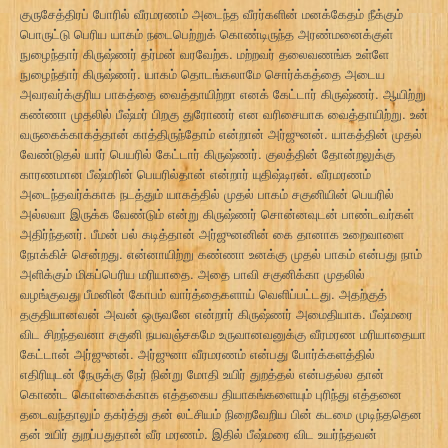
குருசேத்திரப் போரில் வீரமரணம் அடைந்த வீரர்களின் மனக்கேதம் நீக்கும்
பொருட்டு பெரிய யாகம் நடைபெற்றுக் கொண்டிருந்த அரண்மனைக்குள்
நுழைந்தார் கிருஷ்ணர் தர்மன் வரவேற்க. மற்றவர் தலைவணங்க உள்ளே
நுழைந்தார் கிருஷ்ணர். யாகம் தொடங்கலாமே சொர்க்கத்தை அடைய
அவரவர்க்குரிய பாகத்தை வைத்தாயிற்றா எனக் கேட்டார் கிருஷ்ணர். ஆயிற்று
கண்ணா முதலில் பீஷ்மர் பிறகு துரோணர் என வரிசையாக வைத்தாயிற்று. உன்
வருகைக்காகத்தான் காத்திருந்தோம் என்றான் அர்ஜுனன். யாகத்தின் முதல்
வேண்டுதல் யார் பெயரில் கேட்டார் கிருஷ்ணர். குலத்தின் தோன்றலுக்கு
காரணமான பீஷ்மரின் பெயரில்தான் என்றார் யுதிஷ்டிரன். வீரமரணம்
அடைந்தவர்க்காக நடத்தும் யாகத்தில் முதல் பாகம் சகுனியின் பெயரில்
அல்லவா இருக்க வேண்டும் என்று கிருஷ்ணர் சொன்னவுடன் பாண்டவர்கள்
அதிர்ந்தனர். பீமன் பல் கடித்தான் அர்ஜுனனின் கை தானாக உறைவாளை
நோக்கிச் சென்றது. என்னாயிற்று கண்ணா உனக்கு முதல் பாகம் என்பது நாம்
அளிக்கும் மிகப்பெரிய மரியாதை. அதை பாவி சகுனிக்கா முதலில்
வழங்குவது பீமனின் கோபம் வார்த்தைகளாய் வெளிப்பட்டது. அதற்குத்
தகுதியானவன் அவன் ஒருவனே என்றார் கிருஷ்ணர் அமைதியாக. பீஷ்மரை
விட சிறந்தவனா சகுனி நயவஞ்சகமே உருவானவனுக்கு வீரமரண மரியாதையா
கேட்டான் அர்ஜுனன். அர்ஜுனா வீரமரணம் என்பது போர்க்களத்தில்
எதிரியுடன் நேருக்கு நேர் நின்று மோதி உயிர் துறத்தல் என்பதல்ல தான்
கொண்ட கொள்கைக்காக எத்தகைய தியாகங்களையும் புரிந்து எத்தனை
தடைவந்தாலும் தகர்த்து தன் லட்சியம் நிறைவேறிய பின் கடமை முடிந்ததென
தன் உயிர் துறப்பதுதான் வீர மரணம். இதில் பீஷ்மரை விட உயர்ந்தவன்