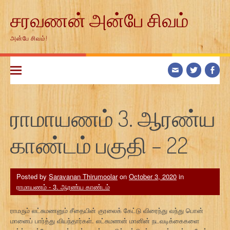
Skip
சரவணன் அன்பே சிவம்
to
content
அன்பே சிவம்!
ராமாயணம் 3. ஆரண்ய
காண்டம் பகுதி – 22
Posted by
Saravanan Thirumoolar
on
October 3, 2020
in
ராமாயணம் - 3. ஆரண்ய காண்டம்
ராமரும் லட்சுமணனும் சீதையின் குரலைக் கேட்டு விரைந்து வந்து பொன்
மானைப் பார்த்து வியந்தார்கள். லட்சுமணன் மானின் நடவடிக்கைகளை