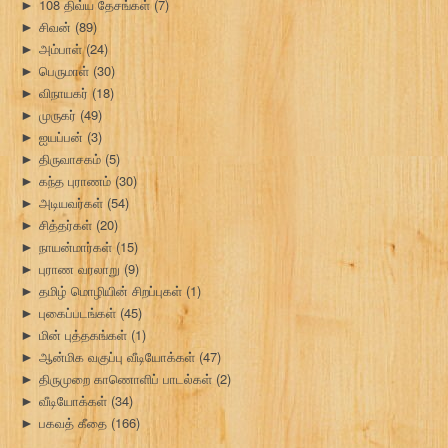
108 திவ்ய தேசங்கள்
(7)
►
சிவன்
(89)
►
அம்பாள்
(24)
►
பெருமாள்
(30)
►
விநாயகர்
(18)
►
முருகர்
(49)
►
ஐயப்பன்
(3)
►
திருவாசகம்
(5)
►
கந்த புராணம்
(30)
►
அடியவர்கள்
(54)
►
சித்தர்கள்
(20)
►
நாயன்மார்கள்
(15)
►
புராண வரலாறு
(9)
►
தமிழ் மொழியின் சிறப்புகள்
(1)
►
புகைப்படங்கள்
(45)
►
மின் புத்தகங்கள்
(1)
►
ஆன்மிக வகுப்பு வீடியோக்கள்
(47)
►
திருமுறை காணொளிப் பாடல்கள்
(2)
►
வீடியோக்கள்
(34)
►
பகவத் கீதை
(166)
►