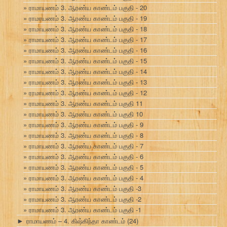
ராமாயணம் 3. ஆரண்ய காண்டம் பகுதி - 20
ராமாயணம் 3. ஆரண்ய காண்டம் பகுதி - 19
ராமாயணம் 3. ஆரண்ய காண்டம் பகுதி - 18
ராமாயணம் 3. ஆரண்ய காண்டம் பகுதி - 17
ராமாயணம் 3. ஆரண்ய காண்டம் பகுதி - 16
ராமாயணம் 3. ஆரண்ய காண்டம் பகுதி - 15
ராமாயணம் 3. ஆரண்ய காண்டம் பகுதி - 14
ராமாயணம் 3. ஆரண்ய காண்டம் பகுதி - 13
ராமாயணம் 3. ஆரண்ய காண்டம் பகுதி - 12
ராமாயணம் 3. ஆரண்ய காண்டம் பகுதி 11
ராமாயணம் 3. ஆரண்ய காண்டம் பகுதி 10
ராமாயணம் 3. ஆரண்ய காண்டம் பகுதி - 9
ராமாயணம் 3. ஆரண்ய காண்டம் பகுதி - 8
ராமாயணம் 3. ஆரண்ய காண்டம் பகுதி - 7
ராமாயணம் 3. ஆரண்ய காண்டம் பகுதி - 6
ராமாயணம் 3. ஆரண்ய காண்டம் பகுதி - 5
ராமாயணம் 3. ஆரண்ய காண்டம் பகுதி - 4
ராமாயணம் 3. ஆரண்ய காண்டம் பகுதி -3
ராமாயணம் 3. ஆரண்ய காண்டம் பகுதி -2
ராமாயணம் 3. ஆரண்ய காண்டம் பகுதி -1
ராமாயணம் – 4. கிஷ்கிந்தா காண்டம்
(24)
►