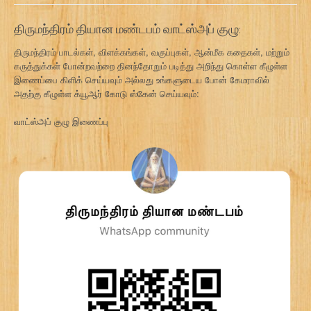
திருமந்திரம் தியான மண்டபம் வாட்ஸ்அப் குழு:
திருமந்திரம் பாடல்கள், விளக்கங்கள், வகுப்புகள், ஆன்மீக கதைகள், மற்றும்
கருத்துக்கள் போன்றவற்றை தினந்தோறும் படித்து அறிந்து கொள்ள கீழுள்ள
இணைப்பை கிளிக் செய்யவும் அல்லது உங்களுடைய போன் கேமராவில்
அதற்கு கீழுள்ள க்யூஆர் கோடு ஸ்கேன் செய்யவும்:
வாட்ஸ்அப் குழு இணைப்பு