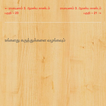
P
←
ராமாயணம் 3. ஆரண்ய காண்டம்
ராமாயணம் 3. ஆரண்ய காண்டம்
பகுதி – 23
பகுதி – 21
→
o
s
t
உங்களது கருத்துக்களை வழங்கவும்
n
a
v
i
g
a
t
i