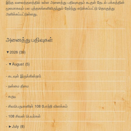
இந்த வலைத்தளத்தில் உள்ள அனைத்து பதிவுகளும் கூகுள் தேடல் பக்கத்தின்
மூலமாகவும் பல புத்தகங்களிலிருந்தும் தேர்ந்து எடுக்கப்பட்டு தொகுத்து
அளிக்கப்பட்டுள்ளது.
அனைத்து பதிவுகள்
▼
2026
(39)
▼
August
(5)
கடவுள் இருக்கின்றார்
நன்மை தீமை
கருடி
சிவபெருமானின் 108 போற்றி விளக்கம்
108 சிவன் பெயர்கள்
►
July
(8)