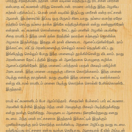
பார்த்து சந்தேகமடைந்தான். மான் வடிவில் வந்திருப்பது ராட்சசன் மாரீசன்
என்பதை லட்சுமணன் புரிந்து கொண்டான். ராமரை பார்த்து இந்த அழகிய
கற்கள் பதிக்கப்பட்ட பொன் மான் வடிவில் இருப்பது மாரீசன் என்ற ராட்சசன்
ஆவான். இயற்கையில் இப்படி ஒரு மிருகம் கிடையாது. நம்மை ஏமாற்ற ஏதோ
தந்திரம் செய்து நம்மை தாக்க இங்கே வந்திருக்கிறான் என்று எண்ணுகிறேன்
என்றான். லட்சுமணன் சொன்னதை கேட்டதும் மானின் அழகில் மயங்கிய
சீதை ராமரிடம் இந்த மான் தங்க நிறத்தில் நவரத்ன கற்களும் ஜொலிக்க
அழகாக இருக்கிறது. இதனுடன் நான் விளையாட ஆசைப்படுகின்றேன். நாம்
இக்காட்டை விட்டு அரண்மனைக்கு செல்லும் காலம் நெருங்கி விட்டது.
இங்கிருந்து செல்லும் போது இந்த மானையும் தூக்கிச்சென்று விடலாம். நமது
அரண்மனை தோட்டத்தில் இதனுடன் ஆனந்தமாக பொழுதை கழிக்க
ஆசைப்படுகின்றேன். இந்த மானைப் பார்த்தால் பரதன் மிகவும் மகிழ்ச்சி
அடைவான். இந்த மானை பரதனுக்கு பரிசாக கொடுக்கலாம். இந்த மானை
பிடித்து எனக்கு தாருங்கள். நமது குடிலில் இந்த மானை கட்டி வளர்க்கலாம்
என்று விடாமல் ராமரிடம் மானை பிடித்து கொடுக்க சொல்லி பேசிக்கொண்டே
இருந்தாள்.
ராமர் லட்சுமணனிடம் பேச ஆரம்பித்தார். சீதையின் பேச்சைப் பார் லட்சுமணா.
அவளின் பேச்சில் இருந்து அந்த மான் அவளுக்கு மிகவும் பிடித்திருக்கிறது
என்று நமக்கு தெரிகிறது. அவளுடைய ஆசையை நிறைவேற்றுவது எனது
கடமை. அந்த மான் ராட்சசனாக இருந்தால் இக்காட்டில் இருக்கும்
முனிவர்களுக்கு நாம் கொடுத்த வாக்கின்படி அதனை அழிப்பது நமது கடமை.
வந்திருப்பது ராட்சசனா என்று நமக்கு தெரியாது. ஆகையால் நீ வில் அம்புடன்