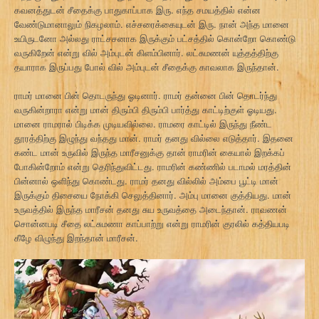
கவனத்துடன் சீதைக்கு பாதுகாப்பாக இரு. எந்த சமயத்தில் என்ன
வேண்டுமானாலும் நிகழலாம். எச்சரைக்கையுடன் இரு. நான் அந்த மானை
உயிருடனோ அல்லது ராட்சசனாக இருக்கும் பட்சத்தில் கொன்றோ கொண்டு
வருகிறேன் என்று வில் அம்புடன் கிளம்பினார். லட்சுமணன் யுத்தத்திற்கு
தயாராக இருப்பது போல் வில் அம்புடன் சீதைக்கு காவலாக இருந்தான்.
ராமர் மானை பின் தொடருந்து ஓடினார். ராமர் தன்னை பின் தொடர்ந்து
வருகின்றாரா என்று மான் திரும்பி திரும்பி பார்த்து காட்டிற்குள் ஓடியது.
மானை ராமரால் பிடிக்க முடியவில்லை. ராமரை காட்டில் இருந்து நீண்ட
தூரத்திற்கு இழுந்து வந்தது மான். ராமர் தனது வில்லை எடுத்தார். இதனை
கண்ட மான் உருவில் இருந்த மாரீசனுக்கு தான் ராமரின் கையால் இறக்கப்
போகின்றோம் என்று தெரிந்துவிட்டது. ராமரின் கண்ணில் படாமல் மரத்தின்
பின்னால் ஒளிந்து கொண்டது. ராமர் தனது வில்லில் அம்பை பூட்டி மான்
இருக்கும் திசையை நோக்கி செலுத்தினார். அம்பு மானை குத்தியது. மான்
உருவத்தில் இருந்த மாரீசன் தனது சுய உருவத்தை அடைந்தான். ராவணன்
சொன்னபடி சீதை லட்சுமணா காப்பாற்று என்று ராமரின் குரலில் கத்தியபடி
கீழே விழுந்து இறந்தான் மாரீசன்.