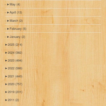
►
May
(4)
►
April
(13)
►
March
(2)
►
February
(5)
►
January
(2)
►
2025
(214)
►
2024
(382)
►
2023
(494)
►
2022
(586)
►
2021
(440)
►
2020
(757)
►
2019
(231)
►
2011
(2)