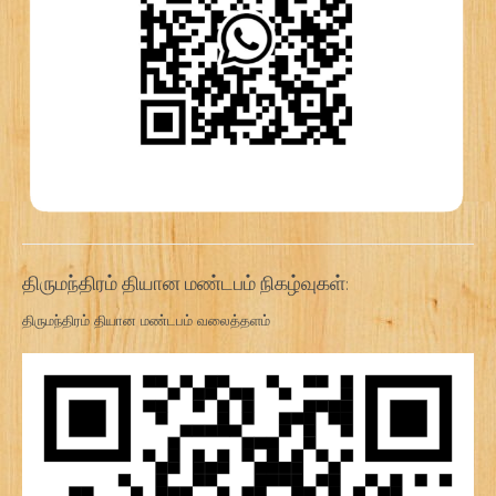
திருமந்திரம் தியான மண்டபம் நிகழ்வுகள்:
திருமந்திரம் தியான மண்டபம் வலைத்தளம்