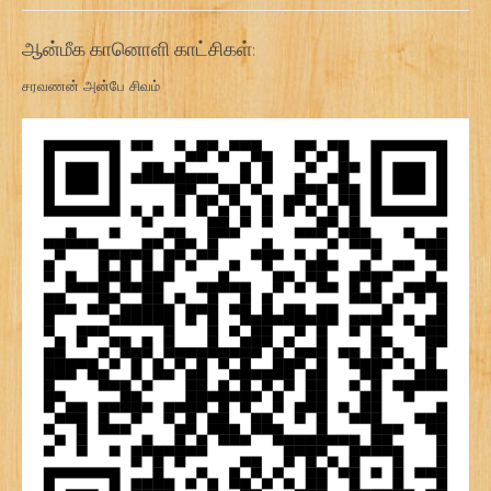
ஆன்மீக கானொளி காட்சிகள்:
சரவணன் அன்பே சிவம்