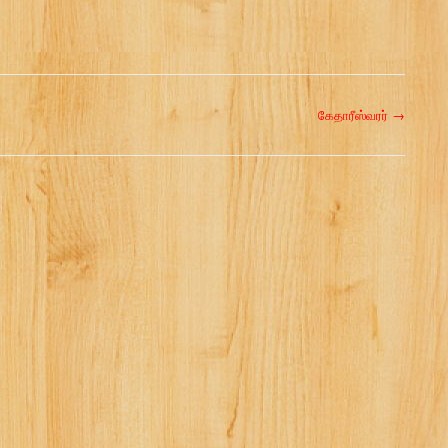
கேதாரீஸ்வரர்
→