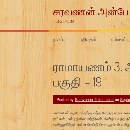
Skip
சரவணன் அன்பே 
to
content
அன்பே சிவம்!
முகப்பு
பதிவுகள்
எம்மைப் ப
ராமாயணம் 3.
பகுதி – 19
Posted by
Saravanan Thirumoolar
on
Septe
மாரீசனின் ஆசிரமத்திற்கு வந்து சேர்ந்த ராவணன
நாட்கள் முன்பு தானே வந்தீர்கள். மீண்டும் வந்திர
எண்ணுகிறேன் என்ன செய்தி சொல்லுங்கள் என்று