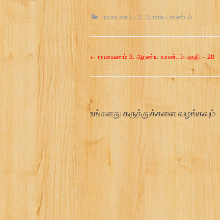
ராமாயணம் - 3. ஆரண்ய காண்டம்
P
←
ராமாயணம் 3. ஆரண்ய காண்டம் பகுதி – 20
o
s
உங்களது கருத்துக்களை வழங்கவும்
t
n
a
v
i