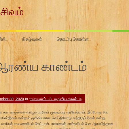
சிவம்
ற்றி…
நிகழ்வுகள்
தொடர்பு கொள்ள…
 ஆரண்ய காண்டம்
mber 30, 2020
in
ராமாயணம் - 3. ஆரண்ய காண்டம்
ை தவ வாழ்க்கை வாழும் மாரீசன் முறைப்படி வரவேற்றான். இப்போது சில
ுக்கின்றீர்கள் என்றால் முக்கியமான செய்தியோடு வந்திருப்பீர்கள் என்று
 மாரீசன் ராவணனிடம் கேட்டான். ராவணன் மாரீசனிடம் பேச ஆரம்பித்தான்.