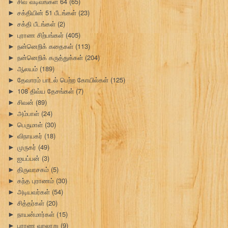
சிவ வடிவங்கள் 64
(65)
►
சக்தியின் 51 பீடங்கள்
(23)
►
சக்தி பீடங்கள்
(2)
►
புராண சிற்பங்கள்
(405)
►
நன்னெறிக் கதைகள்
(113)
►
நன்னெறிக் கருத்துக்கள்
(204)
►
ஆலயம்
(189)
►
தேவாரம் பாடல் பெற்ற கோயில்கள்
(125)
►
108 திவ்ய தேசங்கள்
(7)
►
சிவன்
(89)
►
அம்பாள்
(24)
►
பெருமாள்
(30)
►
விநாயகர்
(18)
►
முருகர்
(49)
►
ஐயப்பன்
(3)
►
திருவாசகம்
(5)
►
கந்த புராணம்
(30)
►
அடியவர்கள்
(54)
►
சித்தர்கள்
(20)
►
நாயன்மார்கள்
(15)
►
புராண வரலாறு
(9)
►