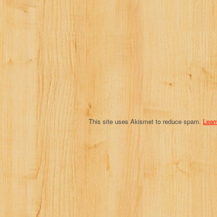
g
a
t
i
o
n
This site uses Akismet to reduce spam.
Lear