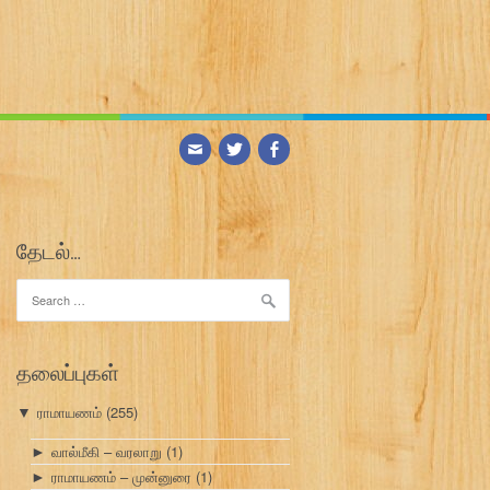
தேடல்…
Search
for:
தலைப்புகள்
ராமாயணம்
(255)
▼
வால்மீகி – வரலாறு
(1)
►
ராமாயணம் – முன்னுரை
(1)
►