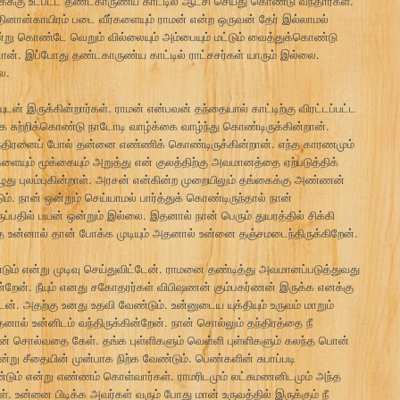
கு உட்பட்ட தண்டகாருண்ய காட்டில் ஆட்சி செய்து கொண்டு வந்தார்கள்.
ினான்காயிரம் படை வீர்களையும் ராமன் என்ற ஒருவன் தேர் இல்லாமல்
ன்று கொண்டே வெறும் வில்லையும் அம்பையும் மட்டும் வைத்துக்கொண்டு
. இப்போது தண்டகாருண்ய காட்டில் ராட்சசர்கள் யாரும் இல்லை.
ை.
யுடன் இருக்கின்றார்கள். ராமன் என்பவன் தந்தையால் காட்டிற்கு விரட்டப்பட்ட
 சுற்றிக்கொண்டு நாடோடி வாழ்க்கை வாழ்ந்து கொண்டிருக்கின்றான்.
திரனைப் போல் தன்னை எண்ணிக் கொண்டிருக்கின்றான். எந்த காரணமும்
ையும் மூக்கையும் அறுத்து என் குலத்திற்கு அவமானத்தை ஏற்படுத்திக்
ுது புலம்புகின்றாள். அரசன் என்கின்ற முறையிலும் தங்கைக்கு அண்ணன்
. நான் ஒன்றும் செய்யாமல் பார்த்துக் கொண்டிருந்தால் நான்
்பதில் பயன் ஒன்றும் இல்லை. இதனால் நான் பெரும் துயரத்தில் சிக்கி
தை உன்னால் தான் போக்க முடியும் அதனால் உன்னை தஞ்சமடைந்திருக்கிறேன்.
ம் என்று முடிவு செய்துவிட்டேன். ராமனை தண்டித்து அவமானப்படுத்துவது
ன்றேன். நீயும் எனது சகோதரர்கள் விபிஷணன் கும்பகர்ணன் இருக்க எனக்கு
ன். அதற்கு உனது உதவி வேண்டும். உன்னுடைய யுக்தியும் உருவம் மாறும்
னால் உன்னிடம் வந்திருக்கின்றேன். நான் சொல்லும் தந்திரத்தை நீ
ன் சொல்வதை கேள். தங்க புள்ளிகளும் வெள்ளி புள்ளிகளும் கலந்த பொன்
ென்று சீதையின் முன்பாக நிற்க வேண்டும். பெண்களின் சுபாப்படி
் என்று எண்ணம் கொள்வார்கள். ராமரிடமும் லட்சுமணனிடமும் அந்த
். உன்னை பிடிக்க அவர்கள் வரும் போது மான் உருவத்தில் இருக்கும் நீ