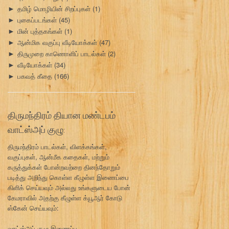
தமிழ் மொழியின் சிறப்புகள்
(1)
►
புகைப்படங்கள்
(45)
►
மின் புத்தகங்கள்
(1)
►
ஆன்மிக வகுப்பு வீடியோக்கள்
(47)
►
திருமுறை காணொளிப் பாடல்கள்
(2)
►
வீடியோக்கள்
(34)
►
பகவத் கீதை
(166)
►
திருமந்திரம் தியான மண்டபம்
வாட்ஸ்அப் குழு:
திருமந்திரம் பாடல்கள், விளக்கங்கள்,
வகுப்புகள், ஆன்மீக கதைகள், மற்றும்
கருத்துக்கள் போன்றவற்றை தினந்தோறும்
படித்து அறிந்து கொள்ள கீழுள்ள இணைப்பை
கிளிக் செய்யவும் அல்லது உங்களுடைய போன்
கேமராவில் அதற்கு கீழுள்ள க்யூஆர் கோடு
ஸ்கேன் செய்யவும்:
வாட்ஸ்அப் குழு இணைப்பு