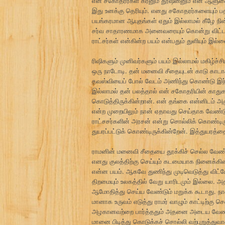
என் சகோதரர்கள் கரனும் தூஷனனும் என் ஆளுகைக்
இது உனக்கு தெரியும். எனது சகோதரர்களையும் பத
பயங்கரமான ஆயுதங்கள் ஏதும் இல்லாமல் கீழே நி
சர்வ சாதாரணமாக அனைவரையும் கொன்று விட்டான்
ராட்சர்கள் என்கின்ற பயம் என்பதும் துளியும் இல்ல
ரிஷிகளும் முனிவர்களும் பயம் இல்லாமல் மகிழ்ச்சி
ஒரு நாடோடி. தன் மனைவி சீதையுடன் காடு காடாக
தவஸ்வியைப் போல் வேடம் அணிந்து கொண்டு இந்
இல்லாமல் தன் பலத்தால் என் சகோதரியின் காதுகள
கொடுத்திருக்கின்றான். என் தங்கை என்னிடம் அழ
என்ற முறையிலும் நான் ஏதாவது செய்தாக வேண்டும்
ராட்சசர்களின் அரசன் என்று சொல்லிக் கொண்டிருப
துயரப்பட்டுக் கொண்டிருக்கின்றேன். இத்துயரத்
ராமனின் மனைவி சீதையை தூக்கிச் செல்ல வேண்டு
எனது குலத்திற்கு செய்யும் கடமையாக நினைக்கி
என்ன பயம். ஆகவே துணிந்து முடிவெடுத்து விட்டே
திறமையும் உலகத்தில் வேறு யாரிடமும் இல்லை. அத
ஆமோதித்து செய்ய வேண்டும் மறுக்க கூடாது. நா
மானாக உருவம் எடுத்து ராமர் வாழும் காட்டிற்கு ச
அழகானவற்றை பார்த்ததும் அதனை அடைய வேண்டும
மானை பிடித்து கொடுக்கச் சொல்லி வற்புறுத்துவாள