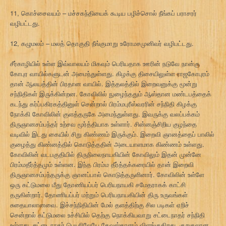
11, கொச்சைவயம் – மச்சகந்தியைக் கூடிய பழிச்சொல் நீங்கப் பராசரர்
வழிபட்டது.
12, கழுமலம் – மலத் தொகுதி நீங்குமாறு உரோமசமுனிவர் வழிபட்டது.
சீர்காழியில் உள்ள இவ்வாலயம் மிகவும் பெரியதாக ஊரின் நடுவே நான்கு
கோபுர வாயில்களுடன் அமைந்துள்ளது. கிழக்கு திசையிலுள்ள ராஜகோபுரம்
தான் ஆலயத்தின் பிரதான வாயில். இத்தலத்தில் இறைவனுக்கு மூன்று
சந்நிதிகள் இருக்கின்றன. கோவிலில் நுழைந்ததும் ஆஸ்தான மண்டபத்தைக்
கடந்து கர்ப்பகிரகத்தினுள் சென்றால் பிரம்மபுரீஸ்வரரின் சந்நிதி கிழக்கு
நோக்கி கோவிலின் குளத்தருகே அமைந்துள்ளது. இவருக்கு வலப்பக்கம்
திருஞானசம்பந்தர் உற்சவ மூர்த்தியாக உள்ளார். சின்னஞ்சிறிய குழந்தை
வடிவில் இடது கையில் சிறு கிண்ணம் இருக்கும். இறைவி ஞானத்தைப் பாலில்
குழைத்து கிண்னத்தில் கொடுத்ததின் அடையாளமாக கிண்ணம் உள்ளது.
கோவிலின் வடபகுதியில் திருநிலைநாயகியின் கோவிலும் இதன் முன்னே
பிரம்மதீர்த்தமும் உள்ளன. இந்த பிரம்ம தீர்த்தக்கரையில் தான் இறைவி
திருஞானசம்பந்தருக்கு ஞானப்பால் கொடுத்தருளினார். கோவிலின் உள்ளே
ஒரு கட்டுமலை மீது தோணியப்பர் பெரியநாயகி சமேதராகக் காட்சி
தருகின்றார். தோணியப்பர் மற்றும் பெரியநாயகியின் திரு உருவங்கள்
சுதையாலானவை. இச்சந்நிதியின் மேல் தளத்திற்கு சில படிகள் ஏறிச்
சென்றால் கட்டுமலை உச்சியில் தெற்கு நொக்கியவாறு சட்டைநாதர் சந்நிதி
உள்ளது. சட்டைநாதர் பெயரிலேயே தேவஸ்தானம் விளங்குகிறது. குறுகலான