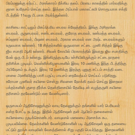
பிரம்மனுக்கு ஏற்பட்ட அகங்காரம் நீக்கிய தலம். பிரளய காலத்தில் பார்வதிக்கு
ஞான உபதேசம் செய்த தலம். இத்தல அம்பாள் மகாலட்சுமி சொரூபமாக சக்தி
பீடத்தில் 11வது பீடமாக அமர்ந்துள்ளார்.
காசியை காட்டிலும் மிகப்பெரிய பைரவ க்ஷேத்திரம். இங்கு அசிதாங்க
பைரவர், ருருபைரவர், சண்டபைரவர், குரோத பைரவர், உண்மத்த பைரவர்,
சம்ஹார பைரவர், பீஷண பைரவர், அகால பைரவர் என அஷ்ட பைரவர்களும்
உருவமாக உள்ளனர். 18 சித்தர்களில் ஒருவரான சட்டை முனி சித்தர் இங்கு
ஜீவ சமாதி ஆகி உள்ளார். சிவன் கோயில் பிரகாரத்தில் இவரது ஜீவ சமாதிக்கு
மேல் ஒரு பீடம் உள்ளது. இங்கிருந்தபடியே உச்சியிலிருக்கும் சட்டைநாதரை
தரிசிக்க முடியும். வெள்ளிக்கிழமைகளில் இரவு 10 மணிக்கு இந்த பீடத்திற்கு
அபிஷேகம் நடக்கும். இரவு 12 மணிக்கு இதற்கு புனுகு சட்டம் சாத்தி வடை
மாலை அணிவித்து பாசி பருப்பு பாயசம் நைவேத்யம் செய்யப் படுகிறது.
உரோமச முனிவர் கயிலை சென்று சிவனை நோக்கி தவம் செய்து இறைவா
பக்தர்களின் குறை தீர்க்க தென்திசையில் தேவியுடன் எழுந்தருளி கயிலை
தரிசனம் தரவேண்டும் என வேண்டினார்.
ஒருசமயம் ஆதிசேஷனுக்கும் வாயு தேவனுக்கும் தங்களில் யார் பெரியவர்
என்ற போட்டி நடந்தது. இதில் ஆதிசேஷன் தன் ஆயிரம் தலைகளால்
கயிலையை மூடிக்கொண்டார். வாயுவால் மலையை அசைக்க கூட
முடியவில்லை. தேவர்களின் வேண்டுகோளின் படி ஆதிசேஷன் ஒரு தலையை
மட்டும் தூக்க வாயுவின் வேகத்தினால் சிறு பகுதி பெயர்ந்தது. இறைவனின்