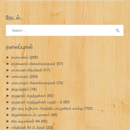
தேடல்…
Search
for:
தலைப்புகள்
ராமாயணம்
(255)
►
ராமாயணம் கிளைக்கதைகள்
(57)
►
ராமாயண சிற்பங்கள்
(17)
►
மகாபாரதம்
(204)
►
மகாபாரதம் கிளைக்கதைகள்
(72)
►
திருமந்திரம்
(18)
►
குருநாதர் கருத்துக்கள்
(83)
►
குருநாதர் கருத்துக்கள் பகுதி – 2
(83)
►
ஜீவ நாடி வழியாக அகத்திய மாமுனிவர் வாக்கு
(703)
►
திருவிளையாடல் புராணம்
(65)
►
சிவ வடிவங்கள் 64
(65)
►
சக்தியின் 51 பீடங்கள்
(23)
►