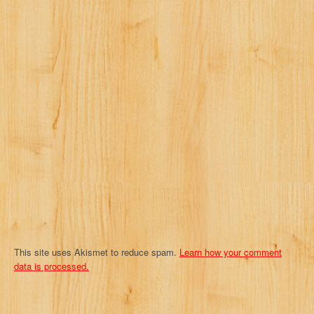
i
g
a
t
i
o
n
This site uses Akismet to reduce spam.
Learn how your comment
data is processed.