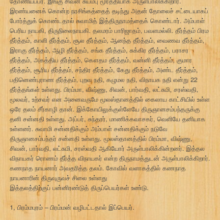
தோணியப்பர். இங்கு சிவன் சுயம்பு மூர்த்தியாக அருள்பாலிக்கிறார்.
இரண்யனைக் கொன்ற நரசிங்கத்தைத் தடிந்து அதன் தோலைச் சட்டையாகப்
போர்த்துக் கொண்டதால் சுவாமித் இத்திருநாமத்தைக் கொண்டார். அம்பாள்
பெரிய நாயகி, திருநிலைநாயகி. தலமரம் பாரிஜாதம், பவளமல்லி. தீர்த்தம் பிரம
தீர்த்தம், காளி தீர்த்தம், சூல தீர்த்தம், ஆனந்த தீர்த்தம், வைணவ தீர்த்தம்,
இராகு தீர்த்தம், ஆழி தீர்த்தம், சங்க தீர்த்தம், சுக்கிர தீர்த்தம், பராசர
தீர்த்தம், அகத்திய தீர்த்தம், கௌதம தீர்த்தம், வன்னி தீர்த்தம், குமார
தீர்த்தம், சூரிய தீர்த்தம், சந்திர தீர்த்தம், கேது தீர்த்தம், அண்ட தீர்த்தம்,
பதினெண்புராண தீர்த்தம், புறவ நதி, கழுமல நதி, விநாயக நதி என்று 22
தீர்த்தங்கள் உள்ளது. பிரம்மா, விஷ்ணு, சிவன், பார்வதி, லட்சுமி, சரஸ்வதி,
மூலவர், உற்சவர் என அனைவருமே மூலஸ்தானத்தில் கைலாய காட்சியில் உள்ள
ஒரே தலம் சீர்காழி தான். இக்கோயிலுக்குள்ளேயே திருஞானசம்பந்தருக்கு
தனி சன்னதி உள்ளது. அப்பர், சுந்தரர், மாணிக்கவாசகர், வெளியே தனியாக
உள்ளனர். சுவாமி சன்னதிக்கும் அம்பாள் சன்னதிக்கும் நடுவே
திருஞானசம்பந்தர் சன்னதி உள்ளது. மூலஸ்தானத்தில் பிரம்மா, விஷ்ணு,
சிவன், பார்வதி, லட்சுமி, சரஸ்வதி ஆகியோர் அருள்பாலிக்கின்றனர். இத்தல
விநாயகர் ரொணம் தீர்த்த விநாயகர் என்ற திருநாமத்துடன் அருள்பாலிக்கிறார்.
கணநாத நாயனார் அவதரித்த தலம். கோவில் வளாகத்தில் கணநாத
நாயனாரின் திருவுருவச் சிலை உள்ளது
இத்தலத்திற்குப் பன்னிரண்டுத் திருப்பெயர்கள் உண்டு.
1, பிரம்மபுரம் – பிரம்மன் வழிபட்டதால் இப்பெயர்.