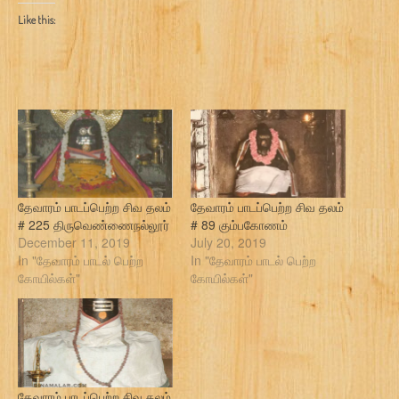
Like this:
தேவாரம் பாடப்பெற்ற சிவ தலம்
தேவாரம் பாடப்பெற்ற சிவ தலம்
# 225 திருவெண்ணைநல்லூர்
# 89 கும்பகோணம்
December 11, 2019
July 20, 2019
In "தேவாரம் பாடல் பெற்ற
In "தேவாரம் பாடல் பெற்ற
கோயில்கள்"
கோயில்கள்"
தேவாரம் பாடப்பெற்ற சிவ தலம்