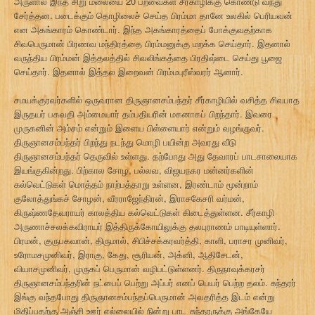
அருளால் இந்த சிறு மலையை 20 பறவைகள் சீர்காழிக்கு கொண்டு வந்து
சேர்த்தன. படைக்கும் தொழிலைச் செய்த பிரம்மா தானே உலகில் பெரியவன்
என அகங்காரம் கொண்டார். இந்த அகங்காரத்தைப் போக்குவதற்காக
சிவபெருமான் பிரணவ மந்திரத்தை பிரம்மனுக்கு மறக்க செய்தார். இதனால்
வருந்திய பிரம்மன் இத்தலத்தில் சிவலிங்கத்தை பிரதிஷ்டை செய்து பூஜை
செய்தார். இதனால் இத்தல இறைவன் பிரம்மபுரீஸ்வரர் ஆனார்.
சமயக்குரவர்களில் ஒருவரான திருஞானசம்பந்தர் சீர்காழியில் வசித்த சிவபாத
இருதயர் பகவதி அம்மையார் தம்பதியரின் மகனாகப் பிறந்தார். இவரை
முருகனின் அம்சம் என்றும் இளைய பிள்ளையார் என்றும் வழங்குவர்.
திருஞானசம்பந்தர் பிறந்து நடந்து மொழி பயின்ற அவரது வீடு
திருஞானசம்பந்தர் தெருவில் உள்ளது. தற்போது அது தேவாரப் பாடசாலையாக
இயங்குகின்றது. பிற்கால சோழ, பல்லவ, விஜயநகர மன்னர்களின்
கல்வெட்டுகள் மொத்தம் நாற்பத்தாறு உள்ளன, இரண்டாம் மூன்றாம்
குலோத்துங்கச் சோழன், வீரராஜேந்திரன், இராசகேசரி வர்மன்,
கிருஷ்ணதேவராயர் காலத்திய கல்வெட்டுகள் கிடைத்துள்ளன. சீர்காழி
அருணாச்சலக்கவிராயர் இத்திருக்கோயிலுக்கு தலபுராணம் பாடியுள்ளார்.
பிரமன், குருபகவான், திருமால், சிபிச்சக்கரவர்த்தி, காளி, பராசர முனிவர்,
உரோமசமுனிவர், இராகு, கேது, சூரியன், அக்னி, ஆதிசேடன்,
வியாசமுனிவர், முருகப் பெருமான் வழிபட்டுள்ளனர். திருநாவுக்கரசர்
திருஞானசம்பந்தரின் நட்பைப் பெற்று அப்பர் எனப் பெயர் பெற்ற தலம். சுந்தரர்
இங்கு வந்தபோது திருஞானசம்பந்தப்பெருமான் அவதரித்த இடம் என்று
மிதிப்பதற்கு அஞ்சி ஊர் எல்லையில் நின்று பாட சுந்தரருக்கு அங்கேயே