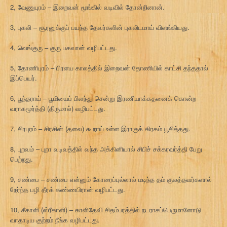
2, வேணுபுரம் – இறைவன் மூங்கில் வடிவில் தோன்றினான்.
3, புகலி – சூரனுக்குப் பயந்த தேவர்களின் புகலிடமாய் விளங்கியது.
4, வெங்குரு – குரு பகவான் வழிபட்டது.
5, தோணிபுரம் – பிரளய காலத்தில் இறைவன் தோணியில் காட்சி தந்ததால்
இப்பெயர்.
6, பூந்தராய் – பூமியைப் பிளந்து சென்று இரணியாக்கதனைக் கொன்ற
வராகமூர்த்தி (திருமால்) வழிபட்டது.
7, சிரபுரம் – சிரசின் (தலை) கூறாய் உள்ள இராகுக் கிரகம் பூசித்தது.
8, புறவம் – புறா வடிவத்தில் வந்த அக்கினியால் சிபிச் சக்கரவர்த்தி பேறு
பெற்றது.
9, சண்பை – சண்பை என்னும் கோரைப்புல்லால் மடிந்த தம் குலத்தவர்களால்
நேர்ந்த பழி தீரக் கண்ணபிரான் வழிபட்டது.
10, சீகாளி (ஸ்ரீகாளி) – காளிதேவி சிதம்பரத்தில் நடராசப்பெருமானோடு
வாதாடிய குற்றம் நீங்க வழிபட்டது.