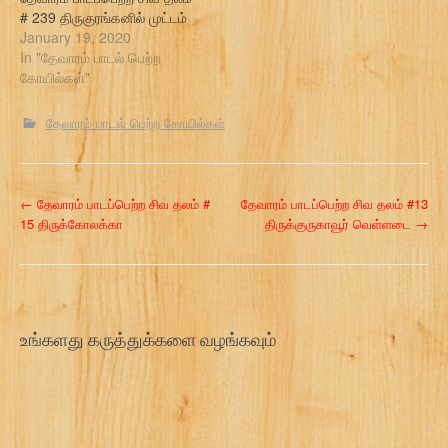
# 239 திருகுரங்கனில் முட்டம்
January 19, 2020
In "தேவாரம் பாடல் பெற்ற
கோயில்கள்"
தேவாரம் பாடல் பெற்ற கோயில்கள்
P
←
தேவாரம் பாடப்பெற்ற சிவ தலம் #
தேவாரம் பாடப்பெற்ற சிவ தலம் #13
15 திருக்கோலக்கா
திருக்குருகாவூர் வெள்ளடை
→
o
s
t
உங்களது கருத்துக்களை வழங்கவும்
n
a
v