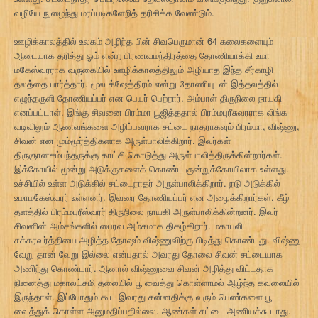
வழியே நுழைந்து மரப்படிகளேறித் தரிசிக்க வேண்டும்.
ஊழிக்காலத்தில் உலகம் அழிந்த பின் சிவபெருமான் 64 கலைகளையும்
ஆடையாக தரித்து ஓம் என்ற பிரணவமந்திரத்தை தோணியாக்கி உமா
மகேஸ்வரராக வருகையில் ஊழிக்காலத்திலும் அழியாத இந்த சீர்காழி
தலத்தை பார்த்தார். மூல க்ஷேத்திரம் என்று தோணியுடன் இத்தலத்தில்
எழுந்தருளி தோணியப்பர் என பெயர் பெற்றார். அம்பாள் திருநிலை நாயகி
எனப்பட்டாள். இங்கு சிவனை பிரம்மா பூஜித்ததால் பிரம்மபுரீசுவரராக லிங்க
வடிவிலும் ஆணவங்களை அழிப்பவராக சட்டை நாதராகவும் பிரம்மா, விஷ்ணு,
சிவன் என மும்மூர்த்திகளாக அருள்பாலிக்கிறார். இவர்கள்
திருஞானசம்பந்தருக்கு காட்சி கொடுத்து அருள்பாலித்திருக்கின்றார்கள்.
இக்கோயில் மூன்று அடுக்குகளைக் கொண்ட குன்றுக்கோயிலாக உள்ளது.
உச்சியில் உள்ள அடுக்கில் சட்டைநாதர் அருள்பாலிக்கிறார். நடு அடுக்கில்
உமாமகேஸ்வரர் உள்ளனர். இவரை தோணியப்பர் என அழைக்கிறார்கள். கீழ்
தளத்தில் பிரம்மபுரீஸ்வரர் திருநிலை நாயகி அருள்பாலிக்கின்றனர். இவர்
சிவனின் அம்சங்களில் பைரவ அம்சமாக திகழ்கிறார். மகாபலி
சக்கரவர்த்தியை அழித்த தோஷம் விஷ்ணுவிற்கு பிடித்து கொண்டது. விஷ்ணு
வேறு தான் வேறு இல்லை என்பதால் அவரது தோலை சிவன் சட்டையாக
அணிந்து கொண்டார். ஆனால் விஷ்ணுவை சிவன் அழித்து விட்டதாக
நினைத்து மகாலட்சுமி தலையில் பூ வைத்து கொள்ளாமல் ஆழ்ந்த கவலையில்
இருந்தாள். இப்போதும் கூட இவரது சன்னதிக்கு வரும் பெண்களை பூ
வைத்துக் கொள்ள அனுமதிப்பதில்லை. ஆண்கள் சட்டை அணியக்கூடாது.