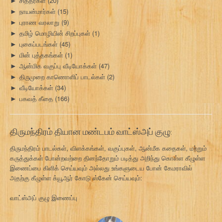
சித்தர்கள்
(20)
►
நாயன்மார்கள்
(15)
►
புராண வரலாறு
(9)
►
தமிழ் மொழியின் சிறப்புகள்
(1)
►
புகைப்படங்கள்
(45)
►
மின் புத்தகங்கள்
(1)
►
ஆன்மிக வகுப்பு வீடியோக்கள்
(47)
►
திருமுறை காணொளிப் பாடல்கள்
(2)
►
வீடியோக்கள்
(34)
►
பகவத் கீதை
(166)
►
திருமந்திரம் தியான மண்டபம் வாட்ஸ்அப் குழு:
திருமந்திரம் பாடல்கள், விளக்கங்கள், வகுப்புகள், ஆன்மீக கதைகள், மற்றும்
கருத்துக்கள் போன்றவற்றை தினந்தோறும் படித்து அறிந்து கொள்ள கீழுள்ள
இணைப்பை கிளிக் செய்யவும் அல்லது உங்களுடைய போன் கேமராவில்
அதற்கு கீழுள்ள க்யூஆர் கோடு ஸ்கேன் செய்யவும்:
வாட்ஸ்அப் குழு இணைப்பு