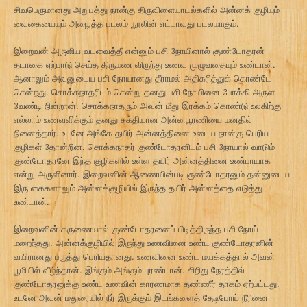
சிவபெருமானது அறுபத்து நான்கு திருவிளையாடல்களில் அன்னக் குழியும்
வைகையையும் அழைத்த படலம் நூலின் எட்டாவது படலமாகும்.
இறைவன் அருளிய வடவைத்தீ என்னும் பசி நோயினால் குண்டோதரன்
தடாகை ஏற்பாடு செய்த திருமண விருந்து உணவு முழுவதையும் உண்டான்.
ஆனாலும் அவனுடைய பசி நோயானது தீராமல் அதிகரித்துக் கொண்டே
சென்றது. சொக்கநாதரிடம் சென்று தனது பசி நோயினை போக்கி அருள
வேண்டி நின்றான். சொக்கநாதரும் அவன் மீது இரக்கம் கொண்டு உலகிற்கு
எல்லாம் உணவளிக்கும் தனது சக்தியான அன்னபூரணியை மனதில்
நினைத்தார். உடனே அங்கே தயிர் அன்னத்தினை உடைய நான்கு பெரிய
குழிகள் தோன்றின. சொக்கநாதர் குண்டோதரனிடம் பசி நோயால் வாடும்
குண்டோதரனே இந்த குழிகளில் உள்ள தயிர் அன்னத்தினை உண்பாயாக
என்று அருளினார். இறைவனின் ஆணையின்படி குண்டோதரனும் தன்னுடைய
இரு கைகளாலும் அன்னக்குழியில் இருந்த தயிர் அன்னத்தை எடுத்து
உண்டான்.
இறைவனின் கருணையால் குண்டோதரனைப் பிடித்திருந்த பசி நோய்
மறைந்தது. அன்னக்குழியில் இருந்து உணவினை உண்ட குண்டோதரனின்
வயிரானது பருத்து பெரியதானது. உணவினை உண்ட மயக்கத்தால் அவன்
பூமியில் வீழ்ந்தான். இங்கும் அங்கும் புரண்டான். சிறிது நேரத்தில்
குண்டோதரனுக்கு உண்ட உணவின் காரணமாக தண்ணீர் தாகம் ஏற்பட்டது.
உடனே அவன் மதுரையில் நீர் இருக்கும் இடங்களைத் தேடிபோய் நீரினை