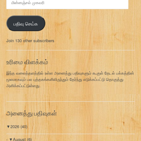
ன்
ன
ஞ்
பதிவு செய்க
ச
ல்
மு
Join 130 other subscribers
க
வ
ரி
உரிமை விளக்கம்
இந்த வலைத்தளத்தில் உள்ள அனைத்து பதிவுகளும் கூகுள் தேடல் பக்கத்தின்
மூலமாகவும் பல புத்தகங்களிலிருந்தும் தேர்ந்து எடுக்கப்பட்டு தொகுத்து
அளிக்கப்பட்டுள்ளது.
அனைத்து பதிவுகள்
▼
2026
(40)
▼
August
(6)