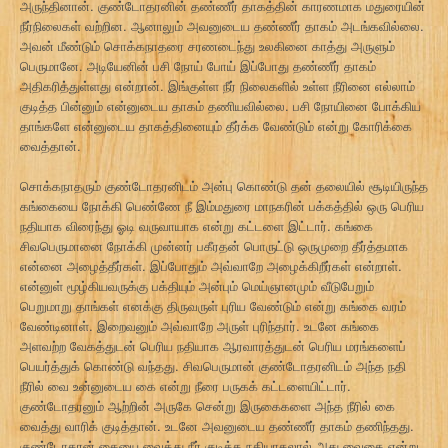
அருந்தினான். குண்டோதரனின் தண்ணீர் தாகத்தின் காரணமாக மதுரையின்
நீர்நிலைகள் வற்றின. ஆனாலும் அவனுடைய தண்ணீர் தாகம் அடங்கவில்லை.
அவன் மீண்டும் சொக்கநாதரை சரணடைந்து உலகினை காத்து அருளும்
பெருமானே. அடியேனின் பசி நோய் போய் இப்போது தண்ணீர் தாகம்
அதிகரித்துள்ளது என்றான். இங்குள்ள நீர் நிலைகளில் உள்ள நீரினை எல்லாம்
குடித்த பின்னும் என்னுடைய தாகம் தணியவில்லை. பசி நோயினை போக்கிய
தாங்களே என்னுடைய தாகத்தினையும் தீர்க்க வேண்டும் என்று கோரிக்கை
வைத்தான்.
சொக்கநாதரும் குண்டோதரனிடம் அன்பு கொண்டு தன் தலையில் சூடியிருந்த
கங்கையை நோக்கி பெண்ணே நீ இம்மதுரை மாநகரின் பக்கத்தில் ஒரு பெரிய
நதியாக விரைந்து ஓடி வருவாயாக என்று கட்டளை இட்டார். கங்கை
சிவபெருமானை நோக்கி முன்னர் பகீரதன் பொருட்டு ஒருமுறை தீர்த்தமாக
என்னை அழைத்தீர்கள். இப்போதும் அவ்வாறே அழைக்கிறீர்கள் என்றாள்.
என்னுள் மூழ்கியவருக்கு பக்தியும் அன்பும் மெய்ஞானமும் வீடுபேறும்
பெறுமாறு தாங்கள் எனக்கு திருவருள் புரிய வேண்டும் என்று கங்கை வரம்
வேண்டினாள். இறைவனும் அவ்வாறே அருள் புரிந்தார். உடனே கங்கை
அளவற்ற வேகத்துடன் பெரிய நதியாக ஆரவாரத்துடன் பெரிய மரங்களைப்
பெயர்த்துக் கொண்டு வந்தது. சிவபெருமான் குண்டோதரனிடம் அந்த நதி
நீரில் வை உன்னுடைய கை என்று நீரை பருகக் கட்டளையிட்டார்.
குண்டோதரனும் ஆற்றின் அருகே சென்று இருகைகளை அந்த நீரில் கை
வைத்து வாரிக் குடித்தான். உடனே அவனுடைய தண்ணீர் தாகம் தணிந்தது.
குண்டோதரன் கையை வைத்து நீர் குடித்த நதியாதலால் அது வைகை என்று