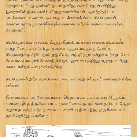
அழைக்கப்பட்டது. தண்ணீர் தாகம் தணிந்த குண்டோதரன் மகிழ்ந்து
இறைவனின் திருவடிகளில் வீழ்ந்து வணங்கினான். ஆனந்தத்தில் பல
பாடல்களைப் பாடினான். அவனது பாடல்களைக் கேட்ட சிவபெருமான்
அவனை தனது பூதகணங்களுக்கு தலைமை ஏற்கும் பதவியை அவனுக்கு
அருளினார்.
சிவபெருமானின் தலையில் இருந்து இறங்கி வந்ததால் வைகை சிவகங்கை
என்று அழைக்கப் படுகிறது. தன்னை பருகுபவர்களுக்கு தெளிந்த
சிவஞானத்தை அளிப்பதால் இது சிவஞானத் தீர்த்தம் என்றும் காற்றைப் போல்
வேகமாக வருவதால் வேகவதி என்றும் மதுரையை சூழ்ந்து வருவதால் கிருத
மாலை என்றும் அழைக்கப்படுகிறது.
சிவபெருமான் இந்த திருவிளையாடலை செய்து இதன் மூலம் உலகிற்கு அளித்த
நன்மை:
இறைவனை சரண் அடைபவர்களை இறைவன் கட்டாயம் காத்து அருளுவார்
என்பதை இந்த திருவிளையாடல் மூலம் அனைவருக்கும் உணர்த்தினார். மேலும்
மதுரை நகருக்கு வற்றாத வைகை புண்ணிய நதியை இந்த திருவிளையாடல்
மூலம் அளித்து அருளினார்.