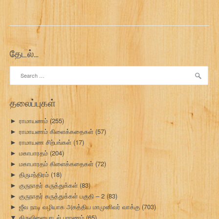
தேடல்…
Search
for:
தலைப்புகள்
ராமாயணம்
(255)
►
ராமாயணம் கிளைக்கதைகள்
(57)
►
ராமாயண சிற்பங்கள்
(17)
►
மகாபாரதம்
(204)
►
மகாபாரதம் கிளைக்கதைகள்
(72)
►
திருமந்திரம்
(18)
►
குருநாதர் கருத்துக்கள்
(83)
►
குருநாதர் கருத்துக்கள் பகுதி – 2
(83)
►
ஜீவ நாடி வழியாக அகத்திய மாமுனிவர் வாக்கு
(703)
►
திருவிளையாடல் புராணம்
(65)
▼