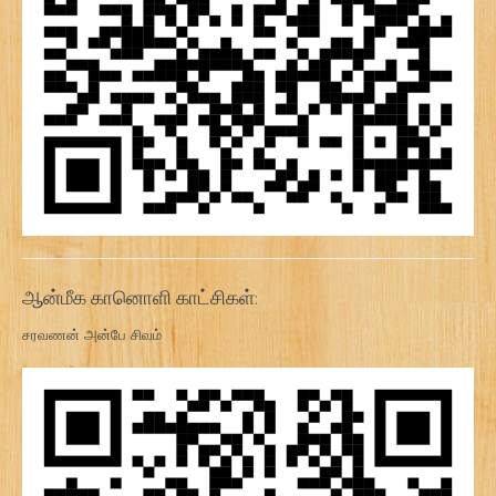
ஆன்மீக கானொளி காட்சிகள்:
சரவணன் அன்பே சிவம்