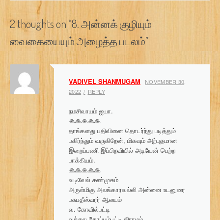
s
2 thoughts on “
8. அன்னக் குழியும்
t
வைகையையும் அழைத்த படலம்
”
n
a
v
VADIVEL SHANMUGAM
NOVEMBER 30,
2022
REPLY
i
g
நமசிவாயம் ஐயா.
🙏🙏🙏🙏🙏
a
தாங்களது பதிவினை தொடர்ந்து படித்தும்
பகிர்ந்தும் வருகிறேன், மிகவும் அற்புதமான
t
இறைப்பணி இப்பிறவியில் அடியேன் பெற்ற
பாக்கியம்.
i
🙏🙏🙏🙏🙏
வடிவேல் சண்முகம்
o
அருள்மிகு அலங்காரவல்லி அன்னை உடனுரை
n
பசுபதீஸ்வரர் ஆலயம்
வ. கோவில்பட்டி
வத்தல தோப்பம்பட்டி கிராமம்