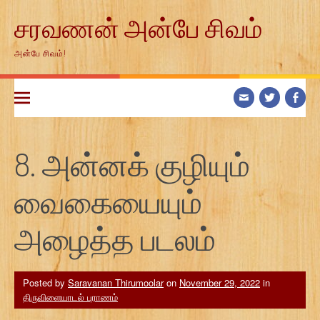
Skip
சரவணன் அன்பே சிவம்
to
content
அன்பே சிவம்!
8. அன்னக் குழியும்
வைகையையும்
அழைத்த படலம்
Posted by
Saravanan Thirumoolar
on
November 29, 2022
in
திருவிளையாடல் புராணம்