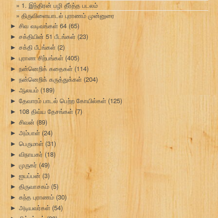
1. இந்திரன் பழி தீர்த்த படலம்
திருவிளையாடல் புராணம் முன்னுரை
சிவ வடிவங்கள் 64
(65)
►
சக்தியின் 51 பீடங்கள்
(23)
►
சக்தி பீடங்கள்
(2)
►
புராண சிற்பங்கள்
(405)
►
நன்னெறிக் கதைகள்
(114)
►
நன்னெறிக் கருத்துக்கள்
(204)
►
ஆலயம்
(189)
►
தேவாரம் பாடல் பெற்ற கோயில்கள்
(125)
►
108 திவ்ய தேசங்கள்
(7)
►
சிவன்
(89)
►
அம்பாள்
(24)
►
பெருமாள்
(31)
►
விநாயகர்
(18)
►
முருகர்
(49)
►
ஐயப்பன்
(3)
►
திருவாசகம்
(5)
►
கந்த புராணம்
(30)
►
அடியவர்கள்
(54)
►