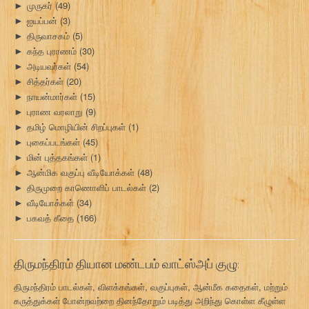
முருகர்
(49)
►
ஐயப்பன்
(3)
►
திருவாசகம்
(5)
►
கந்த புராணம்
(30)
►
அடியவர்கள்
(54)
►
சித்தர்கள்
(20)
►
நாயன்மார்கள்
(15)
►
புராண வரலாறு
(9)
►
தமிழ் மொழியின் சிறப்புகள்
(1)
►
புகைப்படங்கள்
(45)
►
மின் புத்தகங்கள்
(1)
►
ஆன்மிக வகுப்பு வீடியோக்கள்
(48)
►
திருமுறை காணொளிப் பாடல்கள்
(2)
►
வீடியோக்கள்
(34)
►
பகவத் கீதை
(166)
►
திருமந்திரம் தியான மண்டபம் வாட்ஸ்அப் குழு:
திருமந்திரம் பாடல்கள், விளக்கங்கள், வகுப்புகள், ஆன்மீக கதைகள், மற்றும்
கருத்துக்கள் போன்றவற்றை தினந்தோறும் படித்து அறிந்து கொள்ள கீழுள்ள