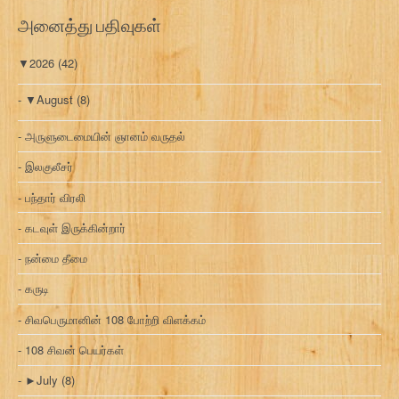
அனைத்து பதிவுகள்
▼
2026
(42)
▼
August
(8)
அருளுடைமையின் ஞானம் வருதல்
இலகுலீசர்
பந்தார் விரலி
கடவுள் இருக்கின்றார்
நன்மை தீமை
கருடி
சிவபெருமானின் 108 போற்றி விளக்கம்
108 சிவன் பெயர்கள்
►
July
(8)