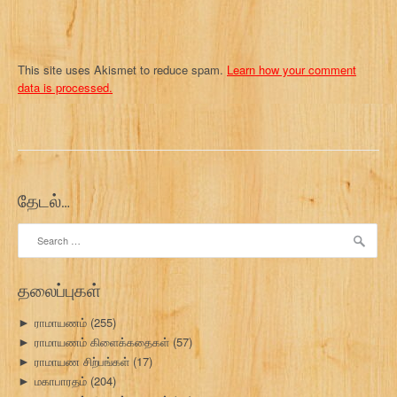
This site uses Akismet to reduce spam.
Learn how your comment
data is processed.
தேடல்…
Search
for:
தலைப்புகள்
ராமாயணம்
(255)
►
ராமாயணம் கிளைக்கதைகள்
(57)
►
ராமாயண சிற்பங்கள்
(17)
►
மகாபாரதம்
(204)
►