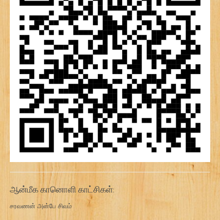
ஆன்மீக கானொளி காட்சிகள்:
சரவணன் அன்பே சிவம்