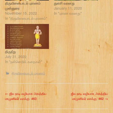
திருவிளையாடல் புராணம்
துளசி வரலாறு
முன்னுரை
January 11, 2020
November 15, 2022
In "புராண வரலாறு"
In "திருவிளையாடல் புராணம்"
திருநீறு
July 31, 2022
In "நன்னெறிக் கதைகள்"
திருவிளையாடல் புராணம்
P
←
ஜீவ நாடி வழியாக அகத்திய
ஜீவ நாடி வழியாக அகத்திய
மாமுனிவர் வாக்கு: 463
மாமுனிவர் வாக்கு: 462
→
o