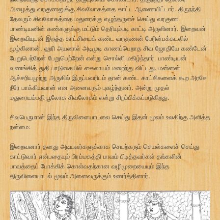
அழைத்து வரகுணனுக்கு சிவலோகத்தை காட்ட ஆணையிட்டார். திருநந்தி
தேவரும் சிவலோகத்தை மதுரைக்கு எழுந்தருளச் செய்து வரகுண
பாண்டியனின் கண்களுக்கு மட்டும் தெரியும்படி காட்டி அருளினார். இறைவன்
இறைவியுடன் இருந்த காட்சியைக் கண்ட வரகுணன் பேரின்பக்கடலில்
மூழ்கினான். ஹரி அயனால் அடிமுடி காணப்பெறாத சிவ ஜோதியே கண்டேன்
பேறுபெற்றேன் பேறுபெற்றேன் என்று சொல்லி மகிழ்ந்தார். பாண்டியன்
வணங்கித் துதி பாடுகையில் கைலாயம் மறைந்து விட்டது. மன்னன்
ஆச்சரியமுற்று அருகில் இருப்பவரிடம் தான் கண்ட காட்சிகளைக் கூற அரசே
நீரே பாக்கியவான் என அனைவரும் புகழ்ந்தனர். அன்று முதல்
மதுரையம்பதி பூலோக சிவலோகம் என்று சிறப்பிக்கப்படுகிறது.
சிவபெருமான் இந்த திருவிளையாடலை செய்து இதன் மூலம் உலகிற்கு அளித்த
நன்மை:
இறைவனார் தனது அடியவர்களுக்காக செயற்கரும் செயல்களைச் செய்து
காட்டுவார் என்பதையும் பிரம்மகத்தி பாவம் பிடித்தவர்கள் தங்களின்
பாவத்தைப் போக்கிக் கொள்வதற்கான வழிமுறையையும் இந்த
திருவிளையாடல் மூலம் அனைவருக்கும் உணர்த்தினார்.