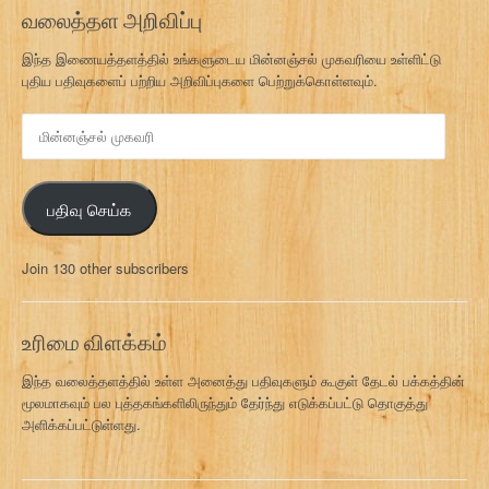
வலைத்தள அறிவிப்பு
இந்த இணையத்தளத்தில் உங்களுடைய மின்னஞ்சல் முகவரியை உள்ளிட்டு
புதிய பதிவுகளைப் பற்றிய அறிவிப்புகளை பெற்றுக்கொள்ளவும்.
மி
ன்
ன
ஞ்
பதிவு செய்க
ச
ல்
மு
Join 130 other subscribers
க
வ
ரி
உரிமை விளக்கம்
இந்த வலைத்தளத்தில் உள்ள அனைத்து பதிவுகளும் கூகுள் தேடல் பக்கத்தின்
மூலமாகவும் பல புத்தகங்களிலிருந்தும் தேர்ந்து எடுக்கப்பட்டு தொகுத்து
அளிக்கப்பட்டுள்ளது.