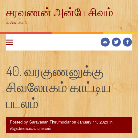
Skip
சரவணன் அன்பே சிவம்
to
content
அன்பே சிவம்!
40. வரகுணனுக்கு
சிவலோகம் காட்டிய
படலம்
Posted by
Saravanan Thirumoolar
on
January 11, 2023
in
திருவிளையாடல் புராணம்