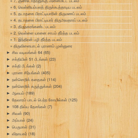
7. குண்டோதரனுக்கு அன்னமிட்ட படலம்
6. வெள்ளியம்பலத் திருக்கூத்தாடிய படலம்
5. தடாதகை பிராட்டியாரின் திருமணப் படலம்
4. தடாதகை பிராட்டியார் திருஅவதாரப் படலம்
3. திருநகரங்கண்ட படலம்
2. வெள்ளை யானை சாபம் தீர்த்த படலம்
1. இந்திரன் பழி தீர்த்த படலம்
திருவிளையாடல் புராணம் முன்னுரை
சிவ வடிவங்கள் 64
(65)
►
சக்தியின் 51 பீடங்கள்
(23)
►
சக்தி பீடங்கள்
(2)
►
புராண சிற்பங்கள்
(405)
►
நன்னெறிக் கதைகள்
(114)
►
நன்னெறிக் கருத்துக்கள்
(204)
►
ஆலயம்
(189)
►
தேவாரம் பாடல் பெற்ற கோயில்கள்
(125)
►
108 திவ்ய தேசங்கள்
(7)
►
சிவன்
(90)
►
அம்பாள்
(24)
►
பெருமாள்
(31)
►
விநாயகர்
(18)
►