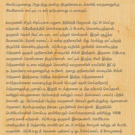
சிவபெருமானது அறுபத்து நான்கு திருவிளையாடல்களில் வரகுணனுக்கு
சிவலோகம் காட்டிய படலம் நாற்பதாவது படலமாகும்.
வரகுணன் சீரும் சிறப்புமாக மதுரை நீதிநெறி பிறழாமல் ஆட்சி செய்து
வந்தான். அதேநேரத்தில் சொக்கநாதரிடம் பேரன்பு கொண்டிருந்தான்.
ஒருநாள் அவன் வேட்டையாட காட்டிற்குச் சென்றான். இருள் சூழ்ந்த
வேளையில் அவன் கனவட்டம் என்ற குதிரையின் மீது அமர்ந்து நாட்டிற்குத்
திரும்பிக் கொண்டிருந்தான். அப்போது வழியில் தூங்கிக் கொண்டிருந்த
அந்தணர் ஒருவர் குதிரையின் காலடியில் சிக்கி இறந்தார். இதனை அறியாத
வரகுணன் அரண்மனை திரும்பினான். காட்டில் இருந்த சிலர் இறந்த
அந்தணரின் உடலை எடுத்துக் கொண்டு வரகுணனின் வாயிலில் இட்டு
நடந்தவற்றை வரகுணனுக்கு கூறினர். தனது குதிரையின் காலடியில் சிக்கி
அந்தணர் இறந்ததை அறிந்த வரகுணன் இறந்த அந்தணனைச்
சார்ந்தவர்களை வரவழைத்து பொன் பொருள் உதவி செய்ததோடு
அந்தணனுக்கு முறைப்படி இறுதி சடங்குகளை நடத்த ஏற்பாடு செய்தான்.
எனினும் வரகுணனை பிரம்மகத்தி என்னும் பாவம் (கொலைப் பாவம்) பற்றிக்
கொண்டது. பிரம்மகத்தி பிடித்த வரகுணன் மிகவும் துன்பத்துக்கு ஆளானான்.
அதனைப் போக்குவதற்கு நிறைய முயற்சிகள் செய்தான். இறுதியில்
பெரியோர்களின் சொல்படி நாள்தோறும் சொக்கநாதரைத் தரிசித்து 1008
முறை வலம் வந்தான். அப்போது ஒருநாள் இறைவனார் அசரீரியாக
பாண்டியனே நீ அஞ்சாதே காவிரி நாட்டைச் சார்ந்த சோழன் உன்னுடன் போரிட
வருவான். அப்போது நீ அவனை புறங்காட்டி ஓடச்செய்வாய். நீ சோழனைத்