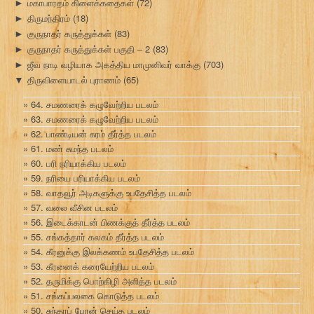
மகாபாரதம் கிளைக்கதைகள்
(72)
►
திருமந்திரம்
(18)
►
குருநாதர் கருத்துக்கள்
(83)
►
குருநாதர் கருத்துக்கள் பகுதி – 2
(83)
►
ஜீவ நாடி வழியாக அகத்திய மாமுனிவர் வாக்கு
(703)
►
திருவிளையாடல் புராணம்
(65)
▼
64. சமணரைக் கழுவேற்றிய படலம்
63. சமணரைக் கழுவேற்றிய படலம்
62. பாண்டியன் சுரம் தீர்த்த படலம்
61. மண் சுமந்த படலம்
60. பரி நரியாக்கிய படலம்
59. நரியை பரியாக்கிய படலம்
58. வாதவூர் அடிகளுக்கு உபதேசித்த படலம்
57. வலை வீசின படலம்
56. இடைக்காடன் பிணக்குத் தீர்த்த படலம்
55. சங்கத்தார் கலகம் தீர்த்த படலம்
54. கீரனுக்கு இலக்கணம் உபதேசித்த படலம்
53. கீரனைக் கரையேற்றிய படலம்
52. தருமிக்கு பொற்கிழி அளித்த படலம்
51. சங்கப்பலகை கொடுத்த படலம்
50. சுந்தரப் பேரன் செய்த படலம்