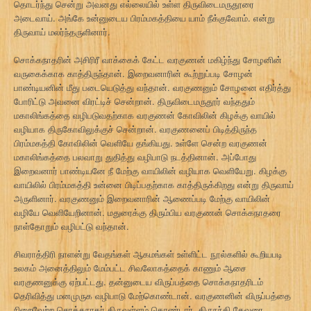
தொடர்ந்து சென்று அவனது எல்லையில் உள்ள திருவிடைமருதூரை
அடைவாய். அங்கே உன்னுடைய பிரம்மகத்தியை யாம் நீக்குவோம். என்று
திருவாய் மலர்ந்தருளினார்.
சொக்கநாதரின் அசிரிரீ வாக்கைக் கேட்ட வரகுணன் மகிழ்ந்து சோழனின்
வருகைக்காக காத்திருந்தான். இறைவனாரின் கூற்றுப்படி சோழன்
பாண்டியனின் மீது படையெடுத்து வந்தான். வரகுணனும் சோழனை எதிர்த்து
போரிட்டு அவனை விரட்டிச் சென்றான். திருவிடைமருதூர் வந்ததும்
மகாலிங்கத்தை வழிபடுவதற்காக வரகுணன் கோவிலின் கிழக்கு வாயில்
வழியாக திருகோவிலுக்குச் சென்றான். வரகுணனைப் பிடித்திருந்த
பிரம்மகத்தி கோவிலின் வெளியே தங்கியது. உள்ளே சென்ற வரகுணன்
மகாலிங்கத்தை பலவாறு துதித்து வழிபாடு நடத்தினான். அப்போது
இறைவனார் பாண்டியனே நீ மேற்கு வாயிலின் வழியாக வெளியேறு. கிழக்கு
வாயிலில் பிரம்மகத்தி உன்னை பிடிப்பதற்காக காத்திருக்கிறது என்று திருவாய்
அருளினார். வரகுணனும் இறைவனாரின் ஆணைப்படி மேற்கு வாயிலின்
வழியே வெளியேறினான். மதுரைக்கு திரும்பிய வரகுணன் சொக்கநாதரை
நாள்தோறும் வழிபட்டு வந்தான்.
சிவராத்திரி நாளன்று வேதங்கள் ஆகமங்கள் உள்ளிட்ட நூல்களில் கூறியபடி
உலகம் அனைத்திலும் மேம்பட்ட சிவலோகத்தைக் காணும் ஆசை
வரகுணனுக்கு ஏற்பட்டது. தன்னுடைய விருப்பத்தை சொக்கநாதரிடம்
தெரிவித்து மனமுருக வழிபாடு மேற்கொண்டான். வரகுணனின் விருப்பத்தை
நிறைவேற்ற சொக்கநாதர் திருவுள்ளம் கொண்டார். திருநந்தி தேவரை