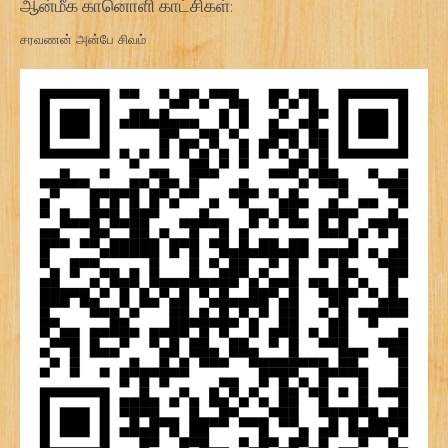
ஆன்மீக கானொளி காட்சிகள்:
சரவணன் அன்பே சிவம்