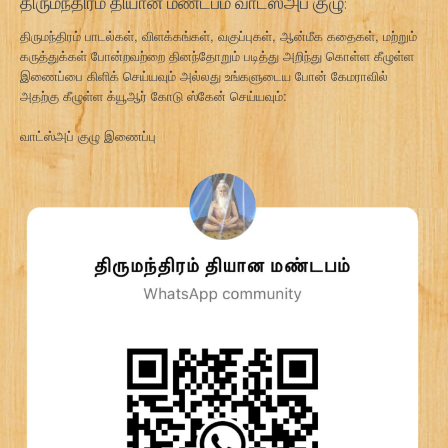
திருமந்திரம் தியான மண்டபம் வாட்ஸ்அப் குழு:
திருமந்திரம் பாடல்கள், விளக்கங்கள், வகுப்புகள், ஆன்மீக கதைகள், மற்றும்
கருத்துக்கள் போன்றவற்றை தினந்தோறும் படித்து அறிந்து கொள்ள கீழுள்ள
இணைப்பை கிளிக் செய்யவும் அல்லது உங்களுடைய போன் கேமராவில்
அதற்கு கீழுள்ள க்யூஆர் கோடு ஸ்கேன் செய்யவும்:
வாட்ஸ்அப் குழு இணைப்பு