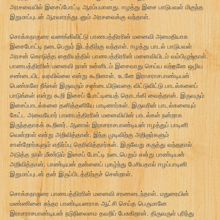
அரசவையில் இசைப்போட்டி ஆரம்பமானது. ஈழத்து இசை பாடுபவள் மிகுந்த
இறுமாப்புடன் ஆரவாரத்துடனும் அரசவைக்கு வந்தாள்.
சொக்கநாதரை வணங்கிவிட்டு பாணபத்திரரின் மனைவி அமைதியாக
இசைபோட்டி நடைபெறும் இடத்திற்கு வந்தாள். ஈழத்து பாடல் பாடுபவள்
அரசன் கொடுத்த தைரியத்தில் பாணபத்திரரின் மனைவியிடம் வம்பிழுத்தாள்.
பாணபத்திரரின் மனைவி நான் உன்னிடம் இசைவாது செய்ய வந்தனே ஒழிய
சண்டையிட வரவில்லை என்று கூறினாள். உடனே இராசராசபாண்டியன்
பெண்களே நீங்கள் இருவரும் சண்டையிடுவதை விட்டுவிட்டு பாடல்களைப்
பாடுங்கள் என்று கூறி இசைப் போட்டியைத் தொடங்கி வைத்தான். இருவரும்
இசைப்பாடல்களை தனித்தனியே பாடினார்கள். இருவரின் பாடல்களையும்
கேட்ட அவையோர் பாணபத்திரரின் மனைவியின் பாடல்கள் நன்றாக
இருந்ததாகக் கூறினர். ஆனால் இராசராசபாண்டியன் ஈழத்துப் பாடினி
வென்றாள் என்று அறிவித்தான். இந்த முடிவிற்கு அறிஞர்களும்
சான்றோர்களும் எதிர்ப்பு தெரிவித்தார்கள். இருவேறு கருத்து வந்ததால்
அடுத்த நாள் மீண்டும் இசைப் போட்டி நடைபெறும் என்று பாண்டியன்
அறிவித்தான். பாண்டியன் தன்னைப் புகழ்ந்து பேசியதால் ஈழப்பாடினி
இறுமாப்புடன் தன் இருப்பிடத்திற்குச் சென்றாள்.
சொக்கநாதரை பாணபத்திரரின் மனைவி சரணடைந்தாள். மதுரையின்
மண்ணினை சுந்தர பாண்டியனராக ஆட்சி செய்த பெருமானே
இராசராசபாண்டியன் நடுநிலைமை தவறிப் பேசுகிறான். திருவருள் புரிந்து