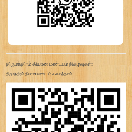
திருமந்திரம் தியான மண்டபம் நிகழ்வுகள்:
திருமந்திரம் தியான மண்டபம் வலைத்தளம்