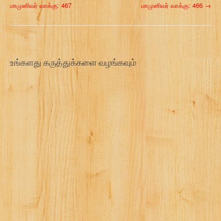
கீதை முதல் அத்தியாயத்தில்
மாமுனிவர் வாக்கு: 467
மாமுனிவர் வாக்கு: 466
→
இருந்து பதினெட்டாம்
o
அத்தியாயம் வரை அனைத்து
s
சுலோகங்களும்: பகவத் கீதை
சமஸ்கிருத சுலோகங்கள்
t
அனைத்தும் தனித்தனியாக:
பகவத் கீதை…
உங்களது கருத்துக்களை வழங்கவும்
n
a
v
i
g
a
t
i
o