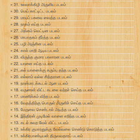
31. உலவாக்கிழி அருளிய படலம்
30. மெய் காட்டிட்ட படலம்
29. மாயப் பசுவை வைத்த படலம்
28. நாகம் எய்த படலம்
27. அங்கம் வெட்டின படலம்
26. மாபாதகம் தீர்த்த படலம்
25. பழி அஞ்சின படலம்
24. கால் மாறி ஆடிய படலம்
23. விருத்த குமார பாலாரன படலம்
22. யானை எய்த படலம்
21. கல் யானைக்கு கரும்பு தந்த படலம்
20. எல்லாம் வல்ல சித்தரான படலம்
19. நான்மாடக்கூடல் ஆன படலம்
18. வருணன் விட்ட கடலை வற்றச் செய்த படலம்
17. மாணிக்கம் விற்ற படலம்
16. வேதத்திற்கு பொருள் அருளிச் செய்த படலம்
15. மேருவை செண்டால் அடித்த படலம்
14. இந்திரன் முடிமேல் வாளை எறிந்த படலம்
13. கடல் சுவற வேல் விட்ட படலம்
12. உக்கிர குமாரனுக்கு வேல்வலை செண்டு கொடுத்த படலம்
11. உக்கிரபாண்டியன் திருவவதாரப் படலம்