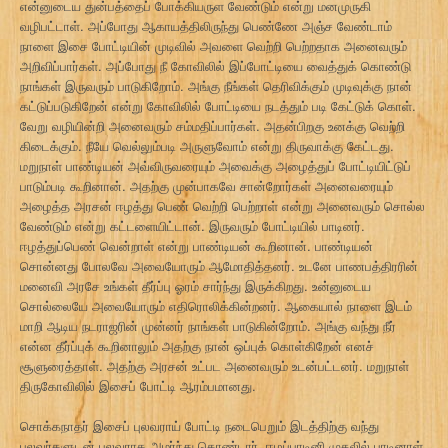
என்னுடைய துன்பத்தைப் போக்கியருள வேண்டும் என்று மனமுருகி
வழிபட்டாள். அப்போது ஆகாயத்திலிருந்து பெண்ணே அஞ்ச வேண்டாம்
நாளை இசை போட்டியின் முடிவில் அவளை வெற்றி பெற்றதாக அனைவரும்
அறிவிப்பார்கள். அப்போது நீ கோவிலில் இப்போட்டியை வைத்துக் கொண்டு
நாங்கள் இருவரும் பாடுகிறோம். அங்கு நீங்கள் தெரிவிக்கும் முடிவுக்கு நான்
கட்டுப்படுகிறேன் என்று கோவிலில் போட்டியை நடத்தும் படி கேட்டுக் கொள்.
வேறு வழியின்றி அனைவரும் சம்மதிப்பார்கள். அதன்பிறகு உனக்கு வெற்றி
கிடைக்கும். நீயே வெல்லும்படி அருளுவோம் என்று திருவாக்கு கேட்டது.
மறுநாள் பாண்டியன் அவ்விருவரையும் அவைக்கு அழைத்துப் போட்டியிட்டுப்
பாடும்படி கூறினான். அதற்கு முன்பாகவே சான்றோர்கள் அனைவரையும்
அழைத்த அரசன் ஈழத்து பெண் வெற்றி பெற்றாள் என்று அனைவரும் சொல்ல
வேண்டும் என்று கட்டளையிட்டான். இருவரும் போட்டியில் பாடினர்.
ஈழத்துப்பெண் வென்றாள் என்று பாண்டியன் கூறினான். பாண்டியன்
சொன்னது போலவே அவையோரும் ஆமோதித்தனர். உடனே பாணபத்திரரின்
மனைவி அரசே உங்கள் தீர்ப்பு ஓரம் சார்ந்து இருக்கிறது. உன்னுடைய
சொல்லையே அவையோரும் எதிரொலிக்கின்றனர். ஆகையால் நாளை இடம்
மாறி ஆடிய நடராஜரின் முன்னர் நாங்கள் பாடுகின்றோம். அங்கு வந்து நீர்
என்ன தீர்ப்புக் கூறினாலும் அதற்கு நான் ஒப்புக் கொள்கிறேன் எனச்
சூளுரைத்தாள். அதற்கு அரசன் உட்பட அனைவரும் உடன்பட்டனர். மறுநாள்
திருகோவிலில் இசைப் போட்டி ஆரம்பமானது.
சொக்கநாதர் இசைப் புலவராய் போட்டி நடைபெறும் இடத்திற்கு வந்து
புலவர்களுடன் புலவராக அமர்ந்து கொண்டார். ஈழப்பாடினி முதலில் பாடினாள்.