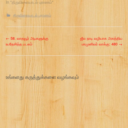
In "திருவிளையாடல் புராணம்"
திருவிளையாடல் புராணம்
P
←
58. வாதவூர் அடிகளுக்கு
ஜீவ நாடி வழியாக அகத்திய
உபதேசித்த படலம்
மாமுனிவர் வாக்கு: 480
→
o
s
t
உங்களது கருத்துக்களை வழங்கவும்
n
a
v
i
g