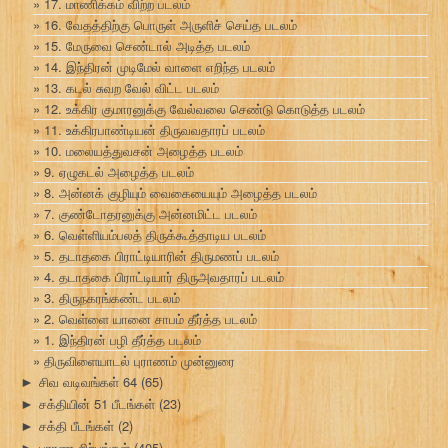
17. மாணிக்கம் விற்ற படலம்
16. வேதத்திற்கு பொருள் அருளிச் செய்த படலம்
15. மேருவை செண்டால் அடித்த படலம்
14. இந்திரன் முடிமேல் வாளை எறிந்த படலம்
13. கடல் சுவற வேல் விட்ட படலம்
12. உக்கிர குமாரனுக்கு வேல்வலை செண்டு கொடுத்த படலம்
11. உக்கிரபாண்டியன் திருவவதாரப் படலம்
10. மலையத்துவசன் அழைத்த படலம்
9. ஏழுகடல் அழைத்த படலம்
8. அன்னக் குழியும் வைகையையும் அழைத்த படலம்
7. குண்டோதரனுக்கு அன்னமிட்ட படலம்
6. வெள்ளியம்பலத் திருக்கூத்தாடிய படலம்
5. தடாதகை பிராட்டியாரின் திருமணப் படலம்
4. தடாதகை பிராட்டியார் திருஅவதாரப் படலம்
3. திருநகரங்கண்ட படலம்
2. வெள்ளை யானை சாபம் தீர்த்த படலம்
1. இந்திரன் பழி தீர்த்த படலம்
திருவிளையாடல் புராணம் முன்னுரை
சிவ வடிவங்கள் 64
(65)
►
சக்தியின் 51 பீடங்கள்
(23)
►
சக்தி பீடங்கள்
(2)
►
புராண சிற்பங்கள்
(405)
►