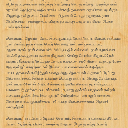
கிழித்து படகுகளைக் கவிழ்த்து தொந்தரவு செய்து வந்தது. நாளுக்கு நாள்
சுறாவின் தொந்தரவு அதிகமாகவே மீனவத் தலைவன் சுறாவினை அடங்கும்
வீரனுக்கு தன்னுடைய பெண்ணை திருமணம் செய்து தருவதாக முரசு
அறிவித்தான். தங்களுடைய உயிருக்குப் பயந்து யாரும் சுறாமீனை அடக்க
முன்வரவில்லை.
இறைவனார் அழகான மீனவ இளைஞனாகத் தோன்றினார். மீனவத் தலைவன்
முன் சென்று ஐயா எனது பெயர் சொக்கநாதன். என்னுடைய ஊர்
மதுரையாகும். நான் வலை வீசி மீன்பிடிப்பதில் வல்லவன். நான் சுறாவினை
அடக்கி தங்களுடைய மகளை திருமணம் செய்து கொள்ள விரும்புகிறேன்
என்றார். இதனைக் கேட்டதும் மீனவத் தலைவன் தம்பி நீங்கள் கூறுவது போல்
அது ஒன்றும் சாதாரண மீன் இல்லை. பல வலைகளைக் கிழித்தும்
பல படகுகளைக் கவிழ்த்தும் உள்ளது அது. ஆகையால் அதனைப் பிடிப்பது
அத்தனை சுலபம் இல்லை உன்னால் இயலாது என்றார். அதற்கு சொக்கநாதர்
நான் வலைவீசினால் அதில் சிக்காத உயிர்களே கிடையாது. என்னுடைய
வாலையைத் தூக்கக் கூட உங்களால் முடியாது தூக்கிப் பாருங்கள் என்றார்.
வலையை தூக்க மீனவர்கள் முயற்சி செய்தார்கள். எவராலும் வலையை
அசைக்கக் கூட முடியவில்லை. சரி என்று மீனவத்தலைவன் அனுமதி
கொடுத்தார்.
இறைவனார் சுறாமீனைப் பிடிக்கச் சென்றார். இறைவனார் வலையை வீசி சுறா
மீனைப் பிடித்தார். பின்னர் கரைக்கு அதனை இழுத்து வந்து மீவனத்