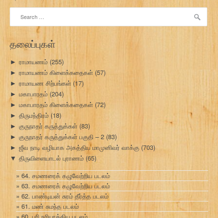
Search
for:
தலைப்புகள்
ராமாயணம்
(255)
►
ராமாயணம் கிளைக்கதைகள்
(57)
►
ராமாயண சிற்பங்கள்
(17)
►
மகாபாரதம்
(204)
►
மகாபாரதம் கிளைக்கதைகள்
(72)
►
திருமந்திரம்
(18)
►
குருநாதர் கருத்துக்கள்
(83)
►
குருநாதர் கருத்துக்கள் பகுதி – 2
(83)
►
ஜீவ நாடி வழியாக அகத்திய மாமுனிவர் வாக்கு
(703)
►
திருவிளையாடல் புராணம்
(65)
▼
64. சமணரைக் கழுவேற்றிய படலம்
63. சமணரைக் கழுவேற்றிய படலம்
62. பாண்டியன் சுரம் தீர்த்த படலம்
61. மண் சுமந்த படலம்
60. பரி நரியாக்கிய படலம்