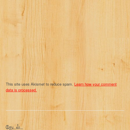
a
t
i
o
n
This site uses Akismet to reduce spam.
Learn how your comment
data is processed.
தேடல்…