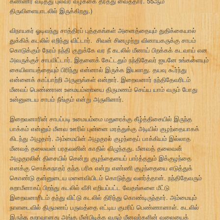
கண்ணீர் வடித்து புலவர் வழக்கை தீர்த்து வைத்தார். 55ஆம்
திருவிளையாடலில் இருக்கிறது.)
விநாயகர் ஓடிவந்து சாத்திரப் புத்தகங்கள் அனைத்தையும் துதிக்கையால்
துக்கிக் கடலில் எறிந்து விட்டார். சிவன் சினமுற்று வினாயகருக்கு சாபம்
கொடுக்கும் நேரம் நந்தி குறுக்கே வர நீ கடலில் மீனாய் பிறக்கக் கடவாய் என
அவருக்குச் சாபமிட்டார். இதனைக் கேட்டதும் நந்திதேவர் ஐயனே உங்களையும்
கையிலாயத்தையும் பிரிந்து என்னால் இருக்க இயலாது. தயவு கூர்ந்து
என்னைக் காப்பாற்றி அருளுங்கள் என்றார். இறைவனார் நந்திதேவரிடம்
மீனவப் பெண்ணான உமையம்மையை திருமணம் செய்ய யாம் வரும் போது
உன்னுடைய சாபம் நீங்கும் என்று அருளினார்.
இறைவனாரின் சாபப்படி உமையம்மை மதுரைக்கு கீழ்த்திசையில் இருந்த
பாக்கம் என்னும் மீனவ ஊரில் புன்னை மரத்துக்கு அடியில் குழந்தையாகக்
கிடந்து அழுதார். அம்மையின் அழுகுரல் குழந்தைப் பாக்கியம் இல்லாத
மீனவத் தலைவன் பரதவனின் காதில் விழுந்தது. மீனவத் தலைவன்
அழுகுரலின் திசையில் சென்று குழந்தையைப் பார்த்ததும் இக்குழந்தை
எனக்கு சொக்கநாதர் தந்த பரிசு என்று எண்ணி குழந்தையை எடுத்துக்
கொண்டு தன்னுடைய மனைவியிடம் கொடுத்து வளர்த்தான். நந்திதேவரும்
சுறாமீனாகப் பிறந்து கடலில் வீசி எறியப்பட்ட வேதங்களை மீட்டு
இறைவனாரிடம் தந்து விட்டு கடலில் திரிந்து கொண்டிருந்தார். அம்மையும்
நாளடைவில் திருமணப் பருவத்தை எட்டிய குமரிப் பெண்ணானாள். கடலில்
இருந்த சுறாவானது அங்கு மீன்பிடிக்க வரும் மீனவர்களின் வலையைக்