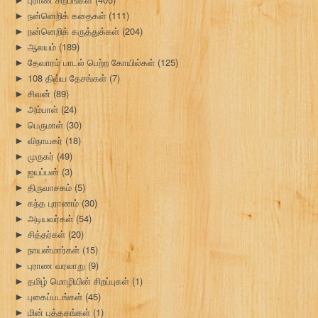
நன்னெறிக் கதைகள்
(111)
►
நன்னெறிக் கருத்துக்கள்
(204)
►
ஆலயம்
(189)
►
தேவாரம் பாடல் பெற்ற கோயில்கள்
(125)
►
108 திவ்ய தேசங்கள்
(7)
►
சிவன்
(89)
►
அம்பாள்
(24)
►
பெருமாள்
(30)
►
விநாயகர்
(18)
►
முருகர்
(49)
►
ஐயப்பன்
(3)
►
திருவாசகம்
(5)
►
கந்த புராணம்
(30)
►
அடியவர்கள்
(54)
►
சித்தர்கள்
(20)
►
நாயன்மார்கள்
(15)
►
புராண வரலாறு
(9)
►
தமிழ் மொழியின் சிறப்புகள்
(1)
►
புகைப்படங்கள்
(45)
►
மின் புத்தகங்கள்
(1)
►