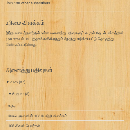
Join 130 other subscribers
க
வ
ரி
உரிமை விளக்கம்
இந்த வலைத்தளத்தில் உள்ள அனைத்து பதிவுகளும் கூகுள் தேடல் பக்கத்தின்
மூலமாகவும் பல புத்தகங்களிலிருந்தும் தேர்ந்து எடுக்கப்பட்டு தொகுத்து
அளிக்கப்பட்டுள்ளது.
அனைத்து பதிவுகள்
▼
2026
(37)
▼
August
(3)
கருடி
சிவபெருமானின் 108 போற்றி விளக்கம்
108 சிவன் பெயர்கள்