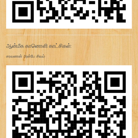
ஆன்மீக கானொளி காட்சிகள்:
சரவணன் அன்பே சிவம்