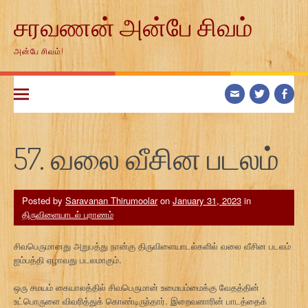
Skip
சரவணன் அன்பே சிவம்
to
content
அன்பே சிவம்!
57. வலை வீசின படலம்
Posted by
Saravanan Thirumoolar
on
January 31, 2023
in
திருவிளையாடல் புராணம்
சிவபெருமானது அறுபத்து நான்கு திருவிளையாடல்களில் வலை வீசின படலம்
ஐம்பத்தி ஏழாவது படலமாகும்.
ஒரு சமயம் கையாலத்தில் சிவபெருமான் உமையம்மைக்கு வேதத்தின்
உட்பொருளை விவரித்துக் கொண்டிருந்தார். இறைவனாரின் பாடத்தைக்