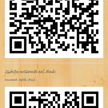
ஆன்மீக கானொளி காட்சிகள்:
சரவணன் அன்பே சிவம்