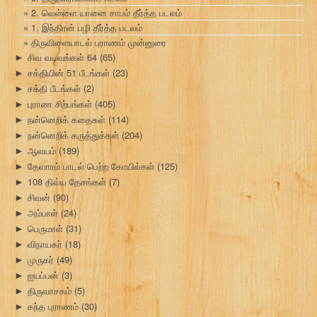
2. வெள்ளை யானை சாபம் தீர்த்த படலம்
1. இந்திரன் பழி தீர்த்த படலம்
திருவிளையாடல் புராணம் முன்னுரை
சிவ வடிவங்கள் 64
(65)
►
சக்தியின் 51 பீடங்கள்
(23)
►
சக்தி பீடங்கள்
(2)
►
புராண சிற்பங்கள்
(405)
►
நன்னெறிக் கதைகள்
(114)
►
நன்னெறிக் கருத்துக்கள்
(204)
►
ஆலயம்
(189)
►
தேவாரம் பாடல் பெற்ற கோயில்கள்
(125)
►
108 திவ்ய தேசங்கள்
(7)
►
சிவன்
(90)
►
அம்பாள்
(24)
►
பெருமாள்
(31)
►
விநாயகர்
(18)
►
முருகர்
(49)
►
ஐயப்பன்
(3)
►
திருவாசகம்
(5)
►
கந்த புராணம்
(30)
►