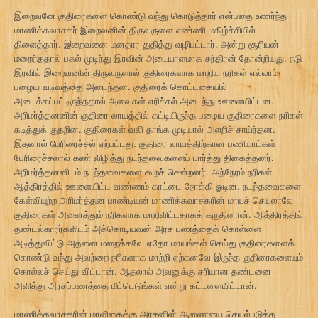
இறைவனே குதிரைகளை கொண்டு வந்து கொடுத்தார் என்பதை உணர்ந்த
மாணிக்கவாசகர் இறைவனின் திருவருளை எண்ணி மகிழ்ச்சியில்
திளைத்தார். இறைவனை மனதார துதித்து வழிபட்டார். அன்று சூரியன்
மறைந்ததால் பகல் முடிந்து இரவின் அடையாளமாக சந்திரன் தோன்றியது. நடு
இரவில் இறைவனின் திருவருளால் குதிரைகளாக மாறிய நரிகள் எல்லாம்
பழைய வடிவத்தை அடைந்தன. குதிரைக் கொட்டகையில்
அடைக்கப்பட்டிருந்ததால் அவைகள் எரிச்சல் அடைந்து ஊளையிட்டன.
அரிமர்த்தனனின் குதிரை லாயத்தில் கட்டியிருந்த பழைய குதிரைகளை நரிகள்
கடித்துக் குதறின. குதிரைகள் வலி தாங்க முடியால் அலறிச் சாய்ந்தன.
இதனால் பேரிரைச்சல் ஏற்பட்டது. குதிரை லாயத்திற்கான பணியாட்கள்
பேரிரைச்சலால் கண் விழித்து நடந்தவைகளைப் பார்த்து திகைத்தனர்.
அரிமர்த்தனனிடம் நடந்தவைகளை கூறச் சென்றனர். அந்நேரம் நரிகள்
ஆத்திரத்தில் ஊளையிட்ட வண்ணம் காட்டை நோக்கி ஓடின. நடந்தவைகளை
கேள்வியுற்ற அரிமர்த்தன பாண்டியன் மாணிக்கவாசகரின் மாயச் செயலாலே
குதிரைகள் அனைத்தும் நரிகளாக மாறிவிட்டதாகக் கருதினான். ஆத்திரத்தில்
தண்டல்காரர்களிடம் அக்கொடியவன் அரச பணத்தைக் கொள்ளை
அடித்துவிட்டு அதனை மறைக்கவே ஏதோ மாயங்கள் செய்து குதிரைகளைக்
கொண்டு வந்து அவற்றை நரிகளாக மாற்றி ஏற்கனவே இருந்த குதிரைகளையும்
கொல்லச் செய்து விட்டான். ஆதலால் அவனுக்கு சரியான தண்டனை
அளித்து அரசப்பணத்தை மீட்டெடுங்கள் என்று கட்டளையிட்டான்.
மாணிக்கவாசகரின் மாளிகைக்கு அரசனின் ஆணையை செயல்படுத்த