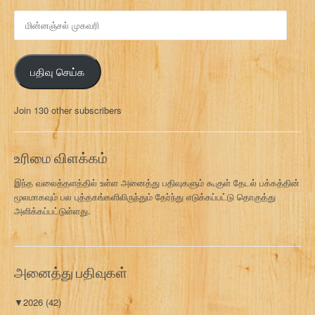
மி
ன்
ன
ஞ்
பதிவு செய்க
ச
ல்
மு
Join 130 other subscribers
க
வ
ரி
உரிமை விளக்கம்
இந்த வலைத்தளத்தில் உள்ள அனைத்து பதிவுகளும் கூகுள் தேடல் பக்கத்தின்
மூலமாகவும் பல புத்தகங்களிலிருந்தும் தேர்ந்து எடுக்கப்பட்டு தொகுத்து
அளிக்கப்பட்டுள்ளது.
அனைத்து பதிவுகள்
▼
2026
(42)