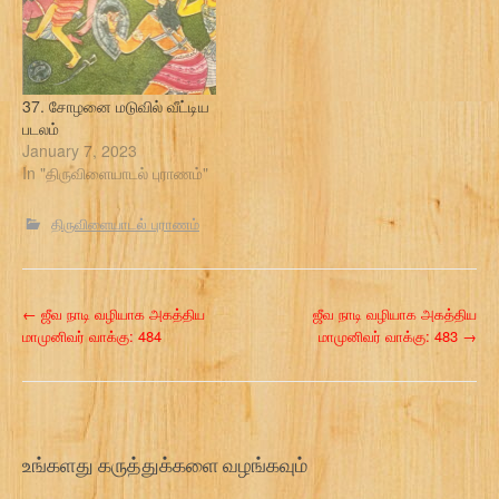
37. சோழனை மடுவில் வீட்டிய
படலம்
January 7, 2023
In "திருவிளையாடல் புராணம்"
திருவிளையாடல் புராணம்
P
←
ஜீவ நாடி வழியாக அகத்திய
ஜீவ நாடி வழியாக அகத்திய
மாமுனிவர் வாக்கு: 484
மாமுனிவர் வாக்கு: 483
→
o
s
t
உங்களது கருத்துக்களை வழங்கவும்
n