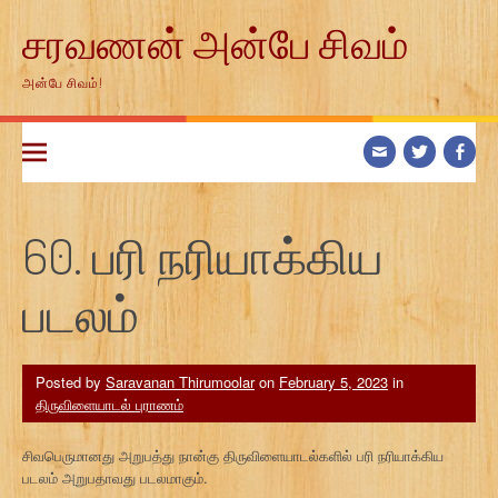
Skip
சரவணன் அன்பே சிவம்
to
content
அன்பே சிவம்!
60. பரி நரியாக்கிய
படலம்
Posted by
Saravanan Thirumoolar
on
February 5, 2023
in
திருவிளையாடல் புராணம்
சிவபெருமானது அறுபத்து நான்கு திருவிளையாடல்களில் பரி நரியாக்கிய
படலம் அறுபதாவது படலமாகும்.