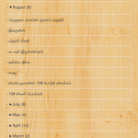
▼
August
(8)
அருளுடைமையின் ஞானம் வருதல்
இலகுலீசர்
பந்தார் விரலி
கடவுள் இருக்கின்றார்
நன்மை தீமை
கருடி
சிவபெருமானின் 108 போற்றி விளக்கம்
108 சிவன் பெயர்கள்
►
July
(8)
►
May
(4)
►
April
(13)
►
March
(2)