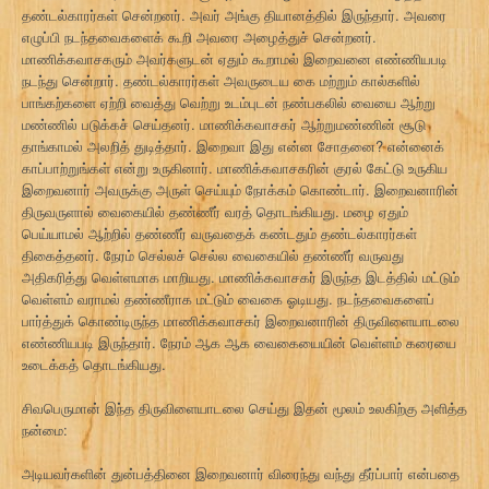
தண்டல்காரர்கள் சென்றனர். அவர் அங்கு தியானத்தில் இருந்தார். அவரை
எழுப்பி நடந்தவைகளைக் கூறி அவரை அழைத்துச் சென்றனர்.
மாணிக்கவாசகரும் அவர்களுடன் ஏதும் கூறாமல் இறைவனை எண்ணியபடி
நடந்து சென்றார். தண்டல்காரர்கள் அவருடைய கை மற்றும் கால்களில்
பாங்கற்களை ஏற்றி வைத்து வெற்று உடம்புடன் நண்பகலில் வையை ஆற்று
மண்ணில் படுக்கச் செய்தனர். மாணிக்கவாசகர் ஆற்றுமண்ணின் சூடு
தாங்காமல் அலறித் துடித்தார். இறைவா இது என்ன சோதனை? என்னைக்
காப்பாற்றுங்கள் என்று உருகினார். மாணிக்கவாசகரின் குரல் கேட்டு உருகிய
இறைவனார் அவருக்கு அருள் செய்யும் நோக்கம் கொண்டார். இறைவனாரின்
திருவருளால் வைகையில் தண்ணீர் வரத் தொடங்கியது. மழை ஏதும்
பெய்யாமல் ஆற்றில் தண்ணீர் வருவதைக் கண்டதும் தண்டல்காரர்கள்
திகைத்தனர். நேரம் செல்லச் செல்ல வைகையில் தண்ணீர் வருவது
அதிகரித்து வெள்ளமாக மாறியது. மாணிக்கவாசகர் இருந்த இடத்தில் மட்டும்
வெள்ளம் வராமல் தண்ணீராக மட்டும் வைகை ஓடியது. நடந்தவைகளைப்
பார்த்துக் கொண்டிருந்த மாணிக்கவாசகர் இறைவனாரின் திருவிளையாடலை
எண்ணியபடி இருந்தார். நேரம் ஆக ஆக வைகையையின் வெள்ளம் கரையை
உடைக்கத் தொடங்கியது.
சிவபெருமான் இந்த திருவிளையாடலை செய்து இதன் மூலம் உலகிற்கு அளித்த
நன்மை:
அடியவர்களின் துன்பத்தினை இறைவனார் விரைந்து வந்து தீர்ப்பார் என்பதை