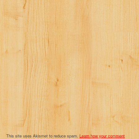
a
v
i
g
a
t
i
o
n
This site uses Akismet to reduce spam.
Learn how your comment