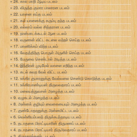
24. கால் மாறி ஆடிய படலம்
23. விருத்த குமார பாலாரன படலம்
22. யானை எய்த படலம்
21. கல் யானைக்கு கரும்பு தந்த படலம்
20. எல்லாம் வல்ல சித்தரான படலம்
19. நான்மாடக்கூடல் ஆன படலம்
18. வருணன் விட்ட கடலை வற்றச் செய்த படலம்
17. மாணிக்கம் விற்ற படலம்
16. வேதத்திற்கு பொருள் அருளிச் செய்த படலம்
15. மேருவை செண்டால் அடித்த படலம்
14. இந்திரன் முடிமேல் வாளை எறிந்த படலம்
13. கடல் சுவற வேல் விட்ட படலம்
12. உக்கிர குமாரனுக்கு வேல்வலை செண்டு கொடுத்த படலம்
11. உக்கிரபாண்டியன் திருவவதாரப் படலம்
10. மலையத்துவசன் அழைத்த படலம்
9. ஏழுகடல் அழைத்த படலம்
8. அன்னக் குழியும் வைகையையும் அழைத்த படலம்
7. குண்டோதரனுக்கு அன்னமிட்ட படலம்
6. வெள்ளியம்பலத் திருக்கூத்தாடிய படலம்
5. தடாதகை பிராட்டியாரின் திருமணப் படலம்
4. தடாதகை பிராட்டியார் திருஅவதாரப் படலம்
3. திருநகரங்கண்ட படலம்