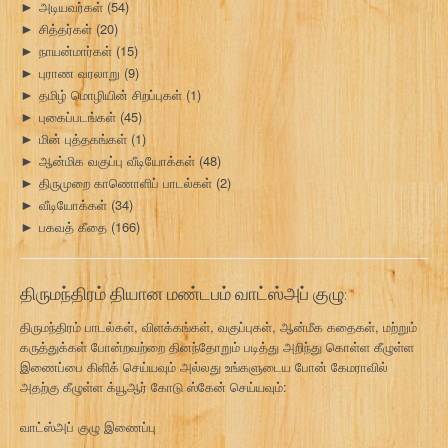
அடியவர்கள்
(54)
►
சித்தர்கள்
(20)
►
நாயன்மார்கள்
(15)
►
புராண வரலாறு
(9)
►
தமிழ் மொழியின் சிறப்புகள்
(1)
►
புகைப்படங்கள்
(45)
►
மின் புத்தகங்கள்
(1)
►
ஆன்மிக வகுப்பு வீடியோக்கள்
(48)
►
திருமுறை காணொளிப் பாடல்கள்
(2)
►
வீடியோக்கள்
(34)
►
பகவத் கீதை
(166)
►
திருமந்திரம் தியான மண்டபம் வாட்ஸ்அப் குழு:
திருமந்திரம் பாடல்கள், விளக்கங்கள், வகுப்புகள், ஆன்மீக கதைகள், மற்றும்
கருத்துக்கள் போன்றவற்றை தினந்தோறும் படித்து அறிந்து கொள்ள கீழுள்ள
இணைப்பை கிளிக் செய்யவும் அல்லது உங்களுடைய போன் கேமராவில்
அதற்கு கீழுள்ள க்யூஆர் கோடு ஸ்கேன் செய்யவும்:
வாட்ஸ்அப் குழு இணைப்பு