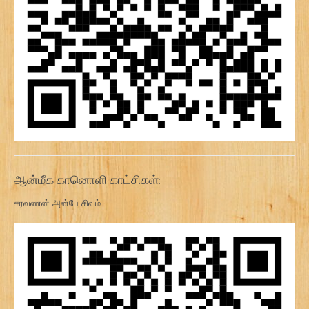
ஆன்மீக கானொளி காட்சிகள்:
சரவணன் அன்பே சிவம்