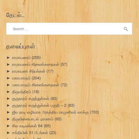
தேடல்…
Search
for:
தலைப்புகள்
ராமாயணம்
(255)
►
ராமாயணம் கிளைக்கதைகள்
(57)
►
ராமாயண சிற்பங்கள்
(17)
►
மகாபாரதம்
(204)
►
மகாபாரதம் கிளைக்கதைகள்
(72)
►
திருமந்திரம்
(18)
►
குருநாதர் கருத்துக்கள்
(83)
►
குருநாதர் கருத்துக்கள் பகுதி – 2
(83)
►
ஜீவ நாடி வழியாக அகத்திய மாமுனிவர் வாக்கு
(703)
►
திருவிளையாடல் புராணம்
(65)
►
சிவ வடிவங்கள் 64
(65)
►
சக்தியின் 51 பீடங்கள்
(23)
►