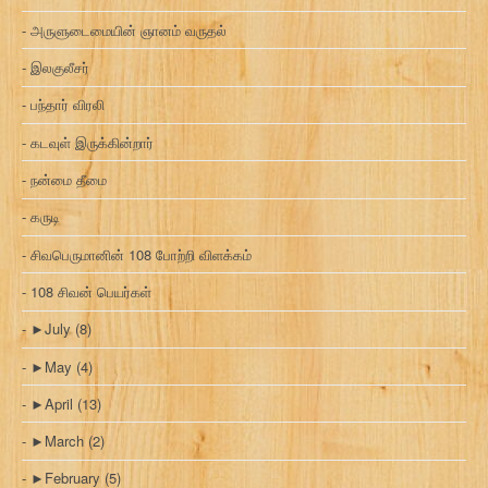
அருளுடைமையின் ஞானம் வருதல்
இலகுலீசர்
பந்தார் விரலி
கடவுள் இருக்கின்றார்
நன்மை தீமை
கருடி
சிவபெருமானின் 108 போற்றி விளக்கம்
108 சிவன் பெயர்கள்
►
July
(8)
►
May
(4)
►
April
(13)
►
March
(2)
►
February
(5)