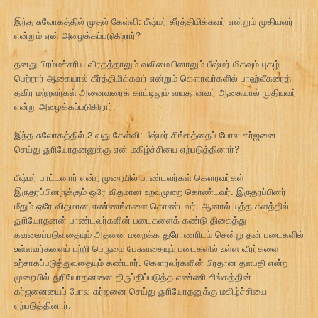
இந்த சுலோகத்தில் முதல் கேள்வி: பீஷ்மர் கீர்த்திமிக்கவர் என்றும் முதியவர்
என்றும் ஏன் அழைக்கப்படுகிறார்?
தனது பிரம்மச்சரிய விரதத்தாலும் வலிமையினாலும் பீஷ்மர் மிகவும் புகழ்
பெற்றார் ஆகையால் கீர்த்திமிக்கவர் என்றும் கௌரவர்களில் பாஹ்லீகரைத்
தவிர மற்றவர்கள் அனைவரைக் காட்டிலும் வயதானவர் ஆகையால் முதியவர்
என்று அழைக்கப்படுகிறார்.
இந்த சுலோகத்தில் 2 வது கேள்வி: பீஷ்மர் சிங்கத்தைப் போல கர்ஜனை
செய்து துரியோதனனுக்கு ஏன் மகிழ்ச்சியை ஏற்படுத்தினார்?
பீஷ்மர் பாட்டனார் என்ற முறையில் பாண்டவர்கள் கௌரவர்கள்
இருதரப்பினருக்கும் ஒரே விதமான உறவுமுறை கொண்டவர். இருதரப்பினர்
மீதும் ஒரே விதமான எண்ணங்களை கொண்டவர். ஆனால் யுத்த களத்தில்
துரியோதனன் பாண்டவர்களின் படைகளைக் கண்டு திகைத்து
கவலைப்படுவதையும் அதனை மறைக்க துரோணரிடம் சென்று தன் படைகளில்
உள்ளவர்களைப் பற்றி பெருமை பேசுவதையும் படைகளில் உள்ள வீரர்களை
உற்சாகப்படுத்துவதையும் கண்டார். கௌரவர்களின் பிரதான தளபதி என்ற
முறையில் துரியோதனனை திருப்திப்படுத்த எண்ணி சிங்கத்தின்
கர்ஜனையைப் போல கர்ஜனை செய்து துரியோதனுக்கு மகிழ்ச்சியை
ஏற்படுத்தினார்.