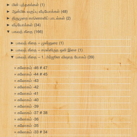
மின் புத்தகங்கள்
(1)
►
ஆன்மிக வகுப்பு வீடியோக்கள்
(48)
►
திருமுறை காணொளிப் பாடல்கள்
(2)
►
வீடியோக்கள்
(34)
►
பகவத் கீதை
(166)
▼
பகவத் கீதை – முன்னுரை
(1)
►
பகவத் கீதை – சமஸ்கிருத ஒலி இசை
(1)
►
பகவத் கீதை – 1. அர்ஜூன விஷாத யோகம்
(39)
▼
சுலோகம் -46 # 47
சுலோகம் -44 # 45
சுலோகம் -43
சுலோகம் -42
சுலோகம் -41
சுலோகம் -40
சுலோகம் -39
சுலோகம் -37 # 38
சுலோகம் -36
சுலோகம் -35
சுலோகம் -33 # 34