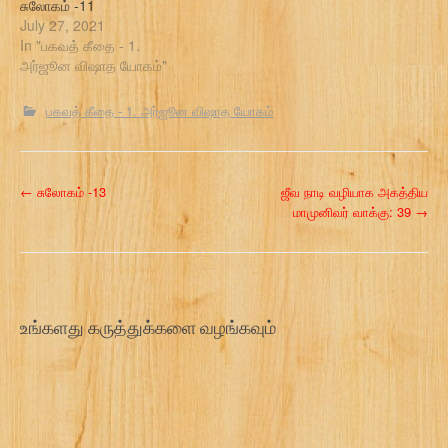
சுலோகம் -11
July 27, 2021
In "பகவத் கீதை - 1.
அர்ஜூன விஷாத யோகம்"
பகவத் கீதை - 1. அர்ஜூன விஷாத யோகம்
P
←
சுலோகம் -13
ஜீவ நாடி வழியாக அகத்திய
மாமுனிவர் வாக்கு: 39
→
o
s
t
உங்களது கருத்துக்களை வழங்கவும்
n
a
v