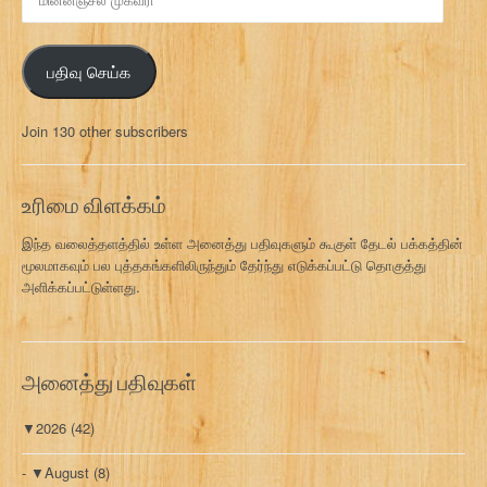
ன்
ன
ஞ்
பதிவு செய்க
ச
ல்
மு
Join 130 other subscribers
க
வ
ரி
உரிமை விளக்கம்
இந்த வலைத்தளத்தில் உள்ள அனைத்து பதிவுகளும் கூகுள் தேடல் பக்கத்தின்
மூலமாகவும் பல புத்தகங்களிலிருந்தும் தேர்ந்து எடுக்கப்பட்டு தொகுத்து
அளிக்கப்பட்டுள்ளது.
அனைத்து பதிவுகள்
▼
2026
(42)
▼
August
(8)