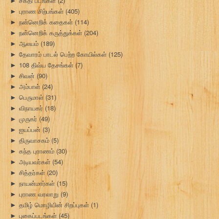
சக்தி பீடங்கள்
(2)
►
புராண சிற்பங்கள்
(405)
►
நன்னெறிக் கதைகள்
(114)
►
நன்னெறிக் கருத்துக்கள்
(204)
►
ஆலயம்
(189)
►
தேவாரம் பாடல் பெற்ற கோயில்கள்
(125)
►
108 திவ்ய தேசங்கள்
(7)
►
சிவன்
(90)
►
அம்பாள்
(24)
►
பெருமாள்
(31)
►
விநாயகர்
(18)
►
முருகர்
(49)
►
ஐயப்பன்
(3)
►
திருவாசகம்
(5)
►
கந்த புராணம்
(30)
►
அடியவர்கள்
(54)
►
சித்தர்கள்
(20)
►
நாயன்மார்கள்
(15)
►
புராண வரலாறு
(9)
►
தமிழ் மொழியின் சிறப்புகள்
(1)
►
புகைப்படங்கள்
(45)
►