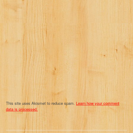
i
g
a
t
i
o
n
This site uses Akismet to reduce spam.
Learn how your comment
data is processed.