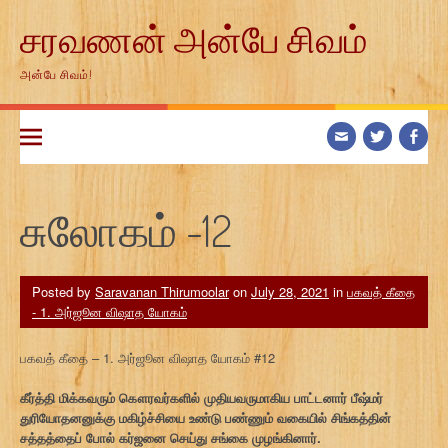
Skip
சரவணன் அன்பே சிவம்
to
content
அன்பே சிவம்!
சுலோகம் -12
Posted by
Saravanan Thirumoolar
on
July 28, 2021
in
பகவத் கீதை
- 1. அர்ஜூன விஷாத யோகம்
பகவத் கீதை – 1. அர்ஜூன விஷாத யோகம் #12
கீர்த்தி மிக்கவரும் கௌரவர்களில் முதியவருமாகிய பாட்டனார் பீஷ்மர்
துரியோதனனுக்கு மகிழ்ச்சியை உண்டு பண்ணும் வகையில் சிங்கத்தின்
சத்தத்தைப் போல் கர்ஜனை செய்து சங்கை முழங்கினார்.