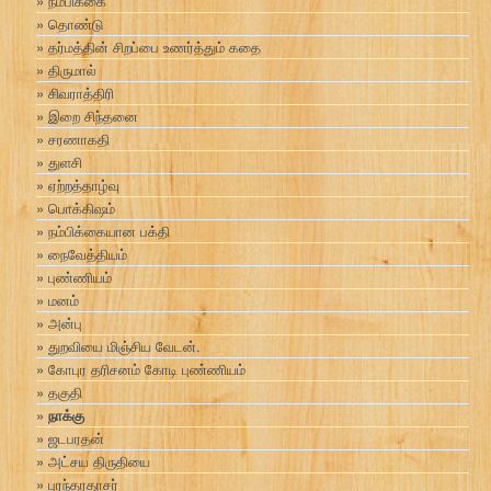
நம்பிக்கை
தொண்டு
தர்மத்தின் சிறப்பை உணர்த்தும் கதை
திருமால்
சிவராத்திரி
இறை சிந்தனை
சரணாகதி
துளசி
ஏற்றத்தாழ்வு
பொக்கிஷம்
நம்பிக்கையான பக்தி
நைவேத்தியம்
புண்ணியம்
மனம்
அன்பு
துறவியை மிஞ்சிய வேடன்.
கோபுர தரிசனம் கோடி புண்ணியம்
தகுதி
நாக்கு
ஜடபரதன்
அட்சய திருதியை
புரந்தரதாசர்