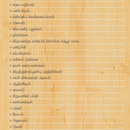
உருவ வழிபாடு
பண்டரீபுரம்
ஸ்ரீரங்கம் வெள்ளையம்மாள்
அமைதி
சுப்ரமண்ய புஜங்கம்
நம்பிக்கை
கிருபானந்த வாரியார் சொன்ன கற்பூர கதை
மகிழ்ச்சி
கர்மயோகம்
கங்கை அன்னை
தான் என்ற எண்ணம்
திருத்துறைப்பூண்டி மருந்தீஸ்வரர்
காசி விசுவநாதர் ஆலயம்
ஆஞ்சநேயர்
சுவாசம்
சிறுவனின் பக்தி
எண்ணங்கள்
புத்தர்
கோபம்
அனுபவம்
ஆயுள்