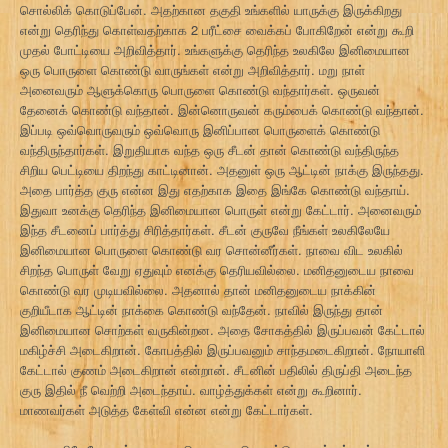
சொல்லிக் கொடுப்பேன். அதற்கான தகுதி உங்களில் யாருக்கு இருக்கிறது
என்று தெரிந்து கொள்வதற்காக 2 பரீட்சை வைக்கப் போகிறேன் என்று கூறி
முதல் போட்டியை அறிவித்தார். உங்களுக்கு தெரிந்த உலகிலே இனிமையான
ஒரு பொருளை கொண்டு வாருங்கள் என்று அறிவித்தார். மறு நாள்
அனைவரும் ஆளுக்கொரு பொருளை கொண்டு வந்தார்கள். ஒருவன்
தேனைக் கொண்டு வந்தான். இன்னொருவன் கரும்பைக் கொண்டு வந்தான்.
இப்படி ஒவ்வொருவரும் ஒவ்வொரு இனிப்பான பொருளைக் கொண்டு
வந்திருந்தார்கள். இறுதியாக வந்த ஒரு சீடன் தான் கொண்டு வந்திருந்த
சிறிய பெட்டியை திறந்து காட்டினான். அதனுள் ஒரு ஆட்டின் நாக்கு இருந்தது.
அதை பார்த்த குரு என்ன இது எதற்காக இதை இங்கே கொண்டு வந்தாய்.
இதுவா உனக்கு தெரிந்த இனிமையான பொருள் என்று கேட்டார். அனைவரும்
இந்த சீடனைப் பார்த்து சிரித்தார்கள். சீடன் குருவே நீங்கள் உலகிலேயே
இனிமையான பொருளை கொண்டு வர சொன்னீர்கள். நாவை விட உலகில்
சிறந்த பொருள் வேறு ஏதுவும் எனக்கு தெரியவில்லை. மனிதனுடைய நாவை
கொண்டு வர முடியவில்லை. அதனால் தான் மனிதனுடைய நாக்கின்
குறியீடாக ஆட்டின் நாக்கை கொண்டு வந்தேன். நாவில் இருந்து தான்
இனிமையான சொற்கள் வருகின்றன. அதை சோகத்தில் இருப்பவன் கேட்டால்
மகிழ்ச்சி அடைகிறான். கோபத்தில் இருப்பவனும் சாந்தமடைகிறான். நோயாளி
கேட்டால் குணம் அடைகிறான் என்றான். சீடனின் பதிலில் திருப்தி அடைந்த
குரு இதில் நீ வெற்றி அடைந்தாய். வாழ்த்துக்கள் என்று கூறினார்.
மாணவர்கள் அடுத்த கேள்வி என்ன என்று கேட்டார்கள்.