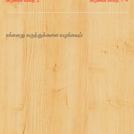
மாமுனிவர் வாக்கு: 2
மாமுனிவர் வாக்கு: 1
→
o
s
t
உங்களது கருத்துக்களை வழங்கவும்
n
a
v
i
g
a
t
i
o