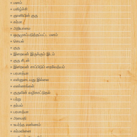
மனம்
மகிழ்ச்சி
ஞானியின் குரு
கர்மா
அறியாமை
ஒருமுகப்படுத்தப்பட்ட மனம்
செயல்
குரு
இறைவன் இருக்கும் இடம்
குரு சீடன்
இறைவன் சாப்பிடும் நைவேத்யம்
பரமாத்மா
என்னுடையது இல்லை
எண்ணங்கள்
குருவின் வழிகாட்டுதல்
பற்று
தர்மம்
பரமாத்மா
அமைதி
உயர்ந்த எண்ணம்
கர்மவினை