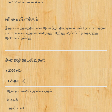
Join 130 other subscribers
க
வ
ரி
உரிமை விளக்கம்
இந்த வலைத்தளத்தில் உள்ள அனைத்து பதிவுகளும் கூகுள் தேடல் பக்கத்தின்
மூலமாகவும் பல புத்தகங்களிலிருந்தும் தேர்ந்து எடுக்கப்பட்டு தொகுத்து
அளிக்கப்பட்டுள்ளது.
அனைத்து பதிவுகள்
▼
2026
(42)
▼
August
(8)
அருளுடைமையின் ஞானம் வருதல்
இலகுலீசர்
பந்தார் விரலி