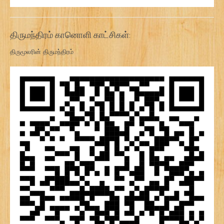
திருமந்திரம் கானொளி காட்சிகள்:
திருமூலரின் திருமந்திரம்