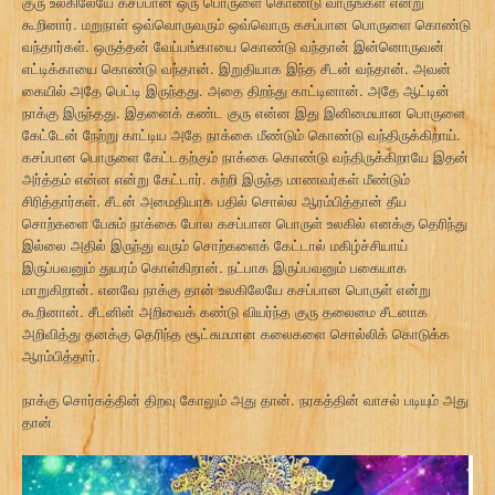
குரு உலகிலேயே கசப்பான ஒரு பொருளை கொண்டு வாருங்கள் என்று
கூறினார். மறுநாள் ஒவ்வொருவரும் ஒவ்வொரு கசப்பான பொருளை கொண்டு
வந்தார்கள். ஒருத்தன் வேப்பங்காயை கொண்டு வந்தான் இன்னொருவன்
எட்டிக்காயை கொண்டு வந்தான். இறுதியாக இந்த சீடன் வந்தான். அவன்
கையில் அதே பெட்டி இருந்தது. அதை திறந்து காட்டினான். அதே ஆட்டின்
நாக்கு இருந்தது. இதனைக் கண்ட குரு என்ன இது இனிமையான பொருளை
கேட்டேன் நேற்று காட்டிய அதே நாக்கை மீண்டும் கொண்டு வந்திருக்கிறாய்.
கசப்பான பொருளை கேட்டதற்கும் நாக்கை கொண்டு வந்திருக்கிறாயே இதன்
அர்த்தம் என்ன என்று கேட்டார். சுற்றி இருந்த மாணவர்கள் மீண்டும்
சிரித்தார்கள். சீடன் அமைதியாக பதில் சொல்ல ஆரம்பித்தான் தீய
சொற்களை பேசும் நாக்கை போல கசப்பான பொருள் உலகில் எனக்கு தெரிந்து
இல்லை அதில் இருந்து வரும் சொற்களைக் கேட்டால் மகிழ்ச்சியாய்
இருப்பவனும் துயரம் கொள்கிறான். நட்பாக இருப்பவனும் பகையாக
மாறுகிறான். எனவே நாக்கு தான் உலகிலேயே கசப்பான பொருள் என்று
கூறினான். சீடனின் அறிவைக் கண்டு வியர்ந்த குரு தலைமை சீடனாக
அறிவித்து தனக்கு தெரிந்த சூட்சுமமான கலைகளை சொல்லிக் கொடுக்க
ஆரம்பித்தார்.
நாக்கு சொர்கத்தின் திறவு கோலும் அது தான். நரகத்தின் வாசல் படியும் அது
தான்