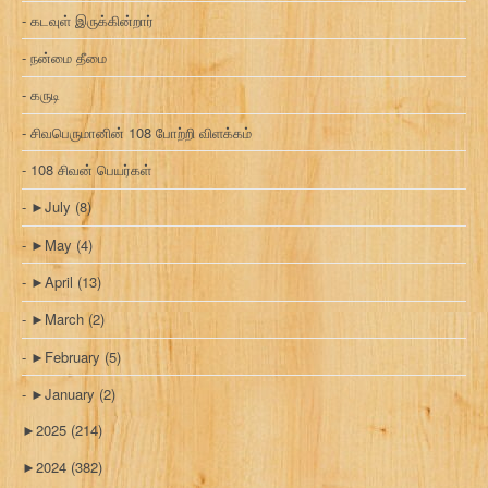
கடவுள் இருக்கின்றார்
நன்மை தீமை
கருடி
சிவபெருமானின் 108 போற்றி விளக்கம்
108 சிவன் பெயர்கள்
►
July
(8)
►
May
(4)
►
April
(13)
►
March
(2)
►
February
(5)
►
January
(2)
►
2025
(214)
►
2024
(382)