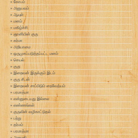
கோபம்
அனுபவம்
ஆயுள்
மனம்
மகிழ்ச்சி
ஞானியின் குரு
கர்மா
அறியாமை
ஒருமுகப்படுத்தப்பட்ட மனம்
செயல்
குரு
இறைவன் இருக்கும் இடம்
குரு சீடன்
இறைவன் சாப்பிடும் நைவேத்யம்
பரமாத்மா
என்னுடையது இல்லை
எண்ணங்கள்
குருவின் வழிகாட்டுதல்
பற்று
தர்மம்
பரமாத்மா
அமைதி