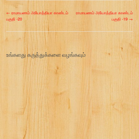
P
←
ராமாயணம் அயோத்தியா காண்டம்
ராமாயணம் அயோத்தியா காண்டம்
பகுதி -20
பகுதி -19
→
o
s
t
உங்களது கருத்துக்களை வழங்கவும்
n
a
v
i
g
a
t
i