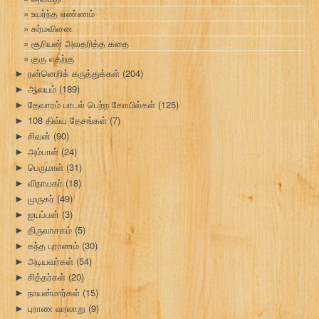
உயர்ந்த எண்ணம்
கர்மவினை
சூரியன் அவதரித்த கதை
குரு எதற்கு
நன்னெறிக் கருத்துக்கள்
(204)
►
ஆலயம்
(189)
►
தேவாரம் பாடல் பெற்ற கோயில்கள்
(125)
►
108 திவ்ய தேசங்கள்
(7)
►
சிவன்
(90)
►
அம்பாள்
(24)
►
பெருமாள்
(31)
►
விநாயகர்
(18)
►
முருகர்
(49)
►
ஐயப்பன்
(3)
►
திருவாசகம்
(5)
►
கந்த புராணம்
(30)
►
அடியவர்கள்
(54)
►
சித்தர்கள்
(20)
►
நாயன்மார்கள்
(15)
►
புராண வரலாறு
(9)
►