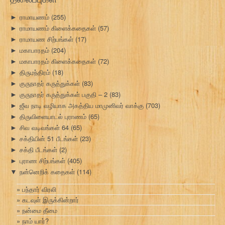
ராமாயணம்
(255)
►
ராமாயணம் கிளைக்கதைகள்
(57)
►
ராமாயண சிற்பங்கள்
(17)
►
மகாபாரதம்
(204)
►
மகாபாரதம் கிளைக்கதைகள்
(72)
►
திருமந்திரம்
(18)
►
குருநாதர் கருத்துக்கள்
(83)
►
குருநாதர் கருத்துக்கள் பகுதி – 2
(83)
►
ஜீவ நாடி வழியாக அகத்திய மாமுனிவர் வாக்கு
(703)
►
திருவிளையாடல் புராணம்
(65)
►
சிவ வடிவங்கள் 64
(65)
►
சக்தியின் 51 பீடங்கள்
(23)
►
சக்தி பீடங்கள்
(2)
►
புராண சிற்பங்கள்
(405)
►
நன்னெறிக் கதைகள்
(114)
▼
பந்தார் விரலி
கடவுள் இருக்கின்றார்
நன்மை தீமை
நாம் யார்?