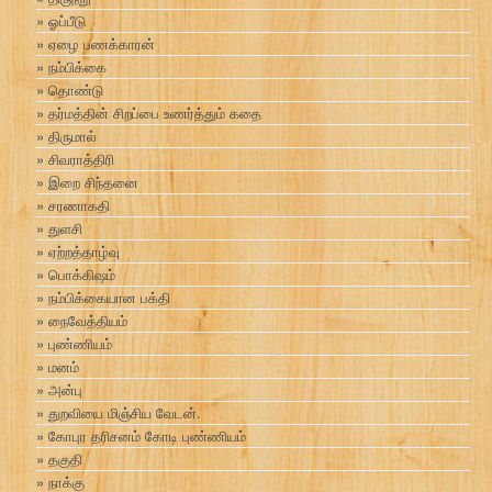
ஓப்பீடு
ஏழை பணக்காரன்
நம்பிக்கை
தொண்டு
தர்மத்தின் சிறப்பை உணர்த்தும் கதை
திருமால்
சிவராத்திரி
இறை சிந்தனை
சரணாகதி
துளசி
ஏற்றத்தாழ்வு
பொக்கிஷம்
நம்பிக்கையான பக்தி
நைவேத்தியம்
புண்ணியம்
மனம்
அன்பு
துறவியை மிஞ்சிய வேடன்.
கோபுர தரிசனம் கோடி புண்ணியம்
தகுதி
நாக்கு