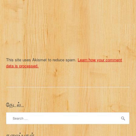
o
n
This site uses Akismet to reduce spam.
Learn how your comment
data is processed.
தேடல்…
Search
for:
தலைப்புகள்