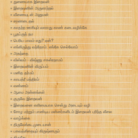
துணையாக இறைவன்
இறைவனின் அருளாற்றல்
வீணையுடன் அனுமன்
சரணடைதல்
காதற்ற ஊசியும் வாராது காண் கடைவழிக்கே
பூதப்ருத் நம
பெரிய பாவம் எது? ஏன்?
எங்கிருந்து வந்தோம். எங்கே செல்வோம்
அகந்தை
விஸ்வம் - விஷ்ணு சகஸ்ரநாமம்
இறைவனின் விருப்பம்
மனித தர்மம்
காயத்ரீ மந்திரம்
எண்ணம்
ஆமை அன்னங்கள்
குருவே இறைவன்
இறைவனை எளிமையாக சென்று அடையும் வழி
சோழ மற்றும் பாண்டிய மன்னர்களிடம் இறைவன் புரிந்த லீலை
வாழ்க்கை
திருவேங்கடமுடையான்
பகவத்கீதையும் கிருஷ்ணரும்
திருநீறு