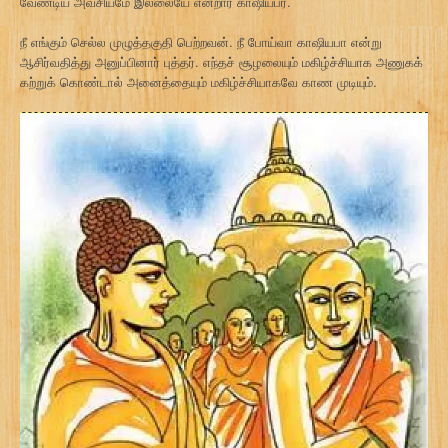
வேண்டிய அவசியமே இல்லையே என்றார் காஷியபர்.
நீ எங்கும் செல்ல முழுத்தகுதி பெற்றவன். நீ போய்வா காஷியபா என்று
ஆசிர்வதித்து அனுப்பினார் புத்தர். எந்தச் சூழலையும் மகிழ்ச்சியாக அணுகக்
கற்றுக் கொண்டால் அனைத்தையும் மகிழ்ச்சியாகவே காண முடியும்.