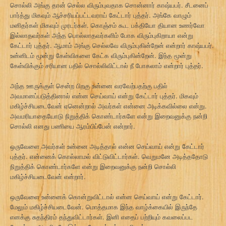
சொல்லி அங்கு தான் செல்ல விரும்புவதாக சொன்னார் காஷ்யபர். சீடனைப்
பார்த்து மிகவும் ஆச்சரியப்பட்டவராய் கேட்டார் புத்தர். அங்கே வாழும்
மனிதர்கள் மிகவும் முரடர்கள். கொஞ்சம் கூட பக்தியோ தியான உணர்வோ
இல்லாதவர்கள் அந்த பொல்லாதவர்களிம் போக விரும்புகிறாயா என்று
கேட்டார் புத்தர். ஆமாம் அங்கு செல்லவே விரும்புகின்றேன் என்றார் காஷ்யபர்.
உன்னிடம் மூன்று கேள்விகளை கேட்க விரும்புகின்றேன். இந்த மூன்று
கேள்விக்கும் சரியான பதில் சொல்லிவிட்டால் நீ போகலாம் என்றார் புத்தர்.
அந்த ஊருக்குள் சென்ற பிறகு உன்னை வரவேற்பதற்கு பதில்
அவமானப்படுத்தினால் என்ன செய்வாய் என்று கேட்டார் புத்தர். மிகவும்
மகிழ்ச்சியடைவேன் ஏனென்றால் அவர்கள் என்னை அடிக்கவில்லை என்று.
அவமரியாதையோடு நிறுத்திக் கொண்டார்களே என்று இறைவனுக்கு நன்றி
சொல்லி எனது பணியை ஆரம்பிப்பேன் என்றார்.
ஒருவேளை அவர்கள் உன்னை அடித்தால் என்ன செய்வாய் என்று கேட்டார்
புத்தர். என்னைக் கொல்லாமல் விட்டுவிட்டார்கள். வெறுமனே அடித்ததோடு
நிறுத்திக் கொண்டார்களே என்று இறைவனுக்கு நன்றி சொல்லி
மகிழ்ச்சியடைவேன் என்றார்.
ஒருவேளை உன்னைக் கொன்றுவிட்டால் என்ன செய்வாய் என்று கேட்டார்.
மேலும் மகிழ்ச்சியடைவேன். மொத்தமாக இந்த வாழ்க்கையில் இருந்தே
எனக்கு சுதந்திரம் தந்துவிட்டார்கள். இனி எதைப் பற்றியும் கவலைப்பட