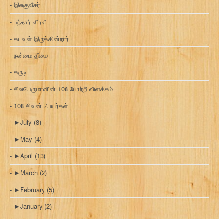
இலகுலீசர்
பந்தார் விரலி
கடவுள் இருக்கின்றார்
நன்மை தீமை
கருடி
சிவபெருமானின் 108 போற்றி விளக்கம்
108 சிவன் பெயர்கள்
►
July
(8)
►
May
(4)
►
April
(13)
►
March
(2)
►
February
(5)
►
January
(2)