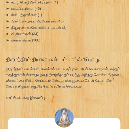
தமிழ் மொழியின் சிறப்புகள்
(1)
►
புகைப்படங்கள்
(45)
►
மின் புத்தகங்கள்
(1)
►
ஆன்மிக வகுப்பு வீடியோக்கள்
(48)
►
திருமுறை காணொளிப் பாடல்கள்
(2)
►
வீடியோக்கள்
(34)
►
பகவத் கீதை
(166)
►
திருமந்திரம் தியான மண்டபம் வாட்ஸ்அப் குழு:
திருமந்திரம் பாடல்கள், விளக்கங்கள், வகுப்புகள், ஆன்மீக கதைகள், மற்றும்
கருத்துக்கள் போன்றவற்றை தினந்தோறும் படித்து அறிந்து கொள்ள கீழுள்ள
இணைப்பை கிளிக் செய்யவும் அல்லது உங்களுடைய போன் கேமராவில்
அதற்கு கீழுள்ள க்யூஆர் கோடு ஸ்கேன் செய்யவும்:
வாட்ஸ்அப் குழு இணைப்பு