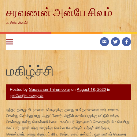
Skip
சரவணன் அன்பே சிவம்
to
content
அன்பே சிவம்!
மகிழ்ச்சி
Posted by
Saravanan Thirumoolar
on
August 18, 2020
in
நன்னெறிக் கதைகள்
புத்தர் தனது சீடர்களை மக்களுக்கு தனது உபதேசங்களை ஊர் ஊராக
சென்று சொல்லுமாறு அனுப்பினார். அதில் காஷ்யபருக்கு மட்டும் எங்கு
செல்வது என்று சொல்லவில்லை. காஷ்யபர் நேரடியாய் கெளதமரிடமே சென்று
கேட்டார். நான் எந்த ஊருக்கு செல்ல வேண்டும். புத்தர் சிரித்தபடி
சொன்னார். உனது விருப்பம் நீயே தேர்வு செய் என்றார். ஒரு ஊரின் பெயரை