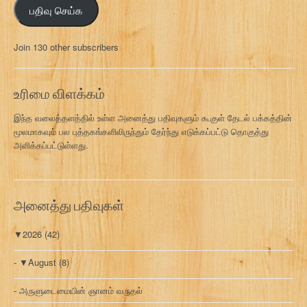
பதிவு செய்க
ச
ல்
மு
Join 130 other subscribers
க
வ
ரி
உரிமை விளக்கம்
இந்த வலைத்தளத்தில் உள்ள அனைத்து பதிவுகளும் கூகுள் தேடல் பக்கத்தின்
மூலமாகவும் பல புத்தகங்களிலிருந்தும் தேர்ந்து எடுக்கப்பட்டு தொகுத்து
அளிக்கப்பட்டுள்ளது.
அனைத்து பதிவுகள்
▼
2026
(42)
▼
August
(8)
அருளுடைமையின் ஞானம் வருதல்