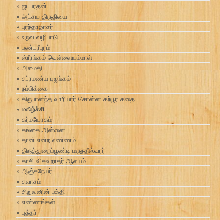
ஜடபரதன்
அட்சய திருதியை
புரந்தரதாசர்
உருவ வழிபாடு
பண்டரீபுரம்
ஸ்ரீரங்கம் வெள்ளையம்மாள்
அமைதி
சுப்ரமண்ய புஜங்கம்
நம்பிக்கை
கிருபானந்த வாரியார் சொன்ன கற்பூர கதை
மகிழ்ச்சி
கர்மயோகம்
கங்கை அன்னை
தான் என்ற எண்ணம்
திருத்துறைப்பூண்டி மருந்தீஸ்வரர்
காசி விசுவநாதர் ஆலயம்
ஆஞ்சநேயர்
சுவாசம்
சிறுவனின் பக்தி
எண்ணங்கள்
புத்தர்