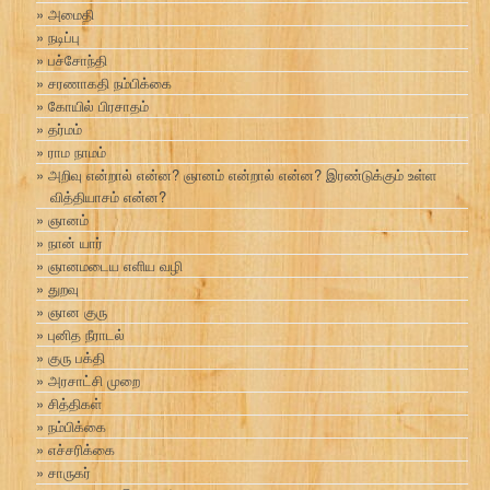
அமைதி
நடிப்பு
பச்சோந்தி
சரணாகதி நம்பிக்கை
கோயில் பிரசாதம்
தர்மம்
ராம நாமம்
அறிவு என்றால் என்ன? ஞானம் என்றால் என்ன? இரண்டுக்கும் உள்ள
வித்தியாசம் என்ன?
ஞானம்
நான் யார்
ஞானமடைய எளிய வழி
துறவு
ஞான குரு
புனித நீராடல்
குரு பக்தி
அரசாட்சி முறை
சித்திகள்
நம்பிக்கை
எச்சரிக்கை
சாருகர்