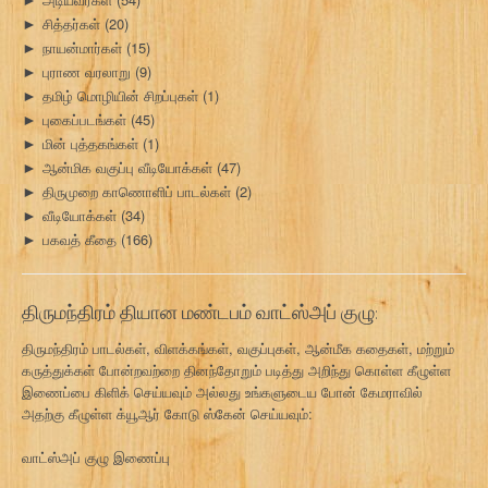
சித்தர்கள்
(20)
►
நாயன்மார்கள்
(15)
►
புராண வரலாறு
(9)
►
தமிழ் மொழியின் சிறப்புகள்
(1)
►
புகைப்படங்கள்
(45)
►
மின் புத்தகங்கள்
(1)
►
ஆன்மிக வகுப்பு வீடியோக்கள்
(47)
►
திருமுறை காணொளிப் பாடல்கள்
(2)
►
வீடியோக்கள்
(34)
►
பகவத் கீதை
(166)
►
திருமந்திரம் தியான மண்டபம் வாட்ஸ்அப் குழு:
திருமந்திரம் பாடல்கள், விளக்கங்கள், வகுப்புகள், ஆன்மீக கதைகள், மற்றும்
கருத்துக்கள் போன்றவற்றை தினந்தோறும் படித்து அறிந்து கொள்ள கீழுள்ள
இணைப்பை கிளிக் செய்யவும் அல்லது உங்களுடைய போன் கேமராவில்
அதற்கு கீழுள்ள க்யூஆர் கோடு ஸ்கேன் செய்யவும்:
வாட்ஸ்அப் குழு இணைப்பு