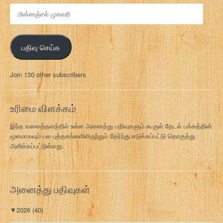
மி
ன்
ன
ஞ்
பதிவு செய்க
ச
ல்
மு
Join 130 other subscribers
க
வ
ரி
உரிமை விளக்கம்
இந்த வலைத்தளத்தில் உள்ள அனைத்து பதிவுகளும் கூகுள் தேடல் பக்கத்தின்
மூலமாகவும் பல புத்தகங்களிலிருந்தும் தேர்ந்து எடுக்கப்பட்டு தொகுத்து
அளிக்கப்பட்டுள்ளது.
அனைத்து பதிவுகள்
▼
2026
(40)