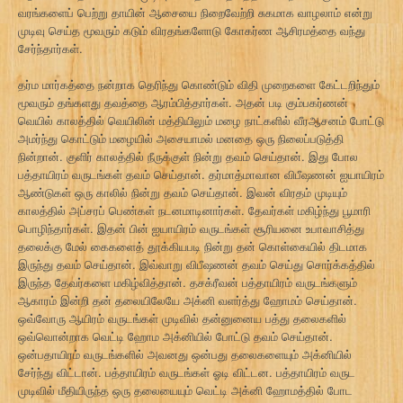
வரங்களைப் பெற்று தாயின் ஆசையை நிறைவேற்றி சுகமாக வாழலாம் என்று
முடிவு செய்த மூவரும் கடும் விரதங்களோடு கோகர்ண ஆசிரமத்தை வந்து
சேர்ந்தார்கள்.
தர்ம மார்கத்தை நன்றாக தெரிந்து கொண்டும் விதி முறைகளை கேட்டறிந்தும்
மூவரும் தங்களது தவத்தை ஆரம்பித்தார்கள். அதன் படி கும்பகர்ணன்
வெயில் காலத்தில் வெயிலின் மத்தியிலும் மழை நாட்களில் வீரஆசனம் போட்டு
அமர்ந்து கொட்டும் மழையில் அசையாமல் மனதை ஒரு நிலைப்படுத்தி
நின்றான். குளிர் காலத்தில் நீருக்குள் நின்று தவம் செய்தான். இது போல
பத்தாயிரம் வருடங்கள் தவம் செய்தான். தர்மாத்மாவான விபீஷணன் ஐயாயிரம்
ஆண்டுகள் ஒரு காலில் நின்று தவம் செய்தான். இவன் விரதம் முடியும்
காலத்தில் அப்சரப் பெண்கள் நடனமாடினார்கள். தேவர்கள் மகிழ்ந்து பூமாரி
பொழிந்தார்கள். இதன் பின் ஐயாயிரம் வருடங்கள் சூரியனை உபாவாசித்து
தலைக்கு மேல் கைகளைத் தூக்கியபடி நின்று தன் கொள்கையில் திடமாக
இருந்து தவம் செய்தான். இவ்வாறு விபீஷணன் தவம் செய்து சொர்க்கத்தில்
இருந்த தேவர்களை மகிழ்வித்தான். தசக்ரீவன் பத்தாயிரம் வருடங்களும்
ஆகாரம் இன்றி தன் தலையிலேயே அக்னி வளர்த்து ஹோமம் செய்தான்.
ஒவ்வோரு ஆயிரம் வருடங்கள் முடிவில் தன்னுனைய பத்து தலைகளில்
ஒவ்வொன்றாக வெட்டி ஹோம அக்னியில் போட்டு தவம் செய்தான்.
ஒன்பதாயிரம் வருடங்களில் அவனது ஒன்பது தலைகளையும் அக்னியில்
சேர்ந்து விட்டான். பத்தாயிரம் வருடங்கள் ஓடி விட்டன. பத்தாயிரம் வருட
முடிவில் மீதியிருந்த ஒரு தலையையும் வெட்டி அக்னி ஹோமத்தில் போட