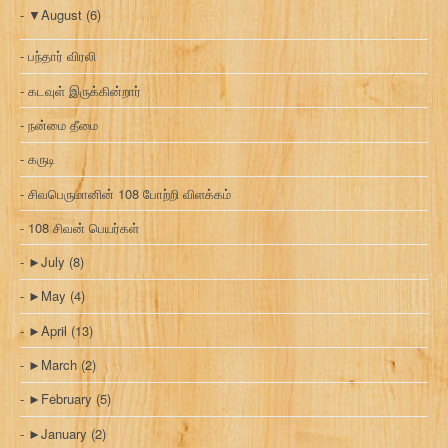
▼
August
(6)
பந்தார் விரலி
கடவுள் இருக்கின்றார்
நன்மை தீமை
கருடி
சிவபெருமானின் 108 போற்றி விளக்கம்
108 சிவன் பெயர்கள்
►
July
(8)
►
May
(4)
►
April
(13)
►
March
(2)
►
February
(5)
►
January
(2)