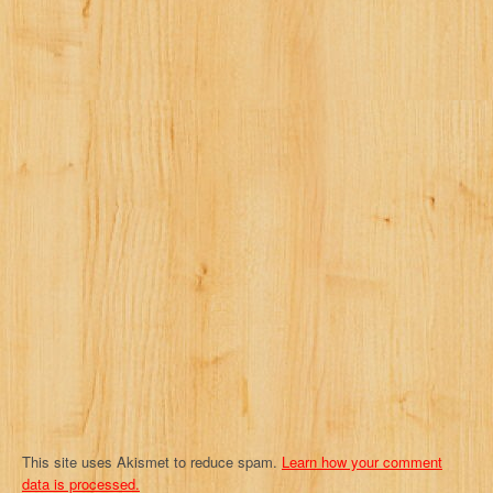
a
v
i
g
a
t
i
o
n
This site uses Akismet to reduce spam.
Learn how your comment
data is processed.