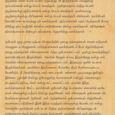
குழந்தை மலை போல் பெரிய உருவத்துடன் இருந்ததால் அவனுக்கு
கும்பகர்ணன் என்று பெயர் வைத்தார். மூன்றாவதாக பிறந்த பெண்
குழந்தைக்கு சூர்ப்பணகை என்று பெயர் வைத்தார். நான்காவது
குழந்தைக்குக்கு விபீஷணன் என்று பெயர் வைத்தார் விஸ்ரவஸ். தசக்ரீவன்
கொடூரமான சுபாவத்துடன் வளர்ந்தான். கும்பகர்ணன் மதம் பிடித்தவன் போல
திரிந்து தர்ம வழியில் சென்ற மகரிஷிகளை தின்று வளர்ந்தான். விபீஷணன்
தர்மாத்மாவாக தினமும் தர்மத்தை அனுசரித்து வளர்ந்தான்.
குபேரன் ஒரு முறை புஷ்பக விமானத்தில் தனது தந்தையைக் காண வந்தான்.
அவனுடைய தேஜஸைப் பார்த்த கைகயி தசக்ரீவனிடம் பேச ஆரம்பித்தாள்.
உனது தந்தையின் சகோதரனான அந்த குபேரனைப் பார். மூன்று உலகத்திற்கும்
தனாதிபதியாக இருக்கிறார். அவரின் தேஜஸ் எப்படி இருக்கிறது என்று பார்.
அவரின் சகோதரனான உனது தந்தையைப் பார். இருவரும் ஒளிச் சுடராக
இருக்கிறார்கள். தசக்ரீவா இவர்களைப் போலவே நீயும் மேன்மையடைய
வேண்டும். நீ அளவில்லாத பலம் உடையவன். உன்னால் முடியாதது ஒன்றும்
இல்லை. முயற்சி செய்து குபேரனுக்கு சமமானவன் என்றும் அனைவரும்
பெருமைப்படும்படி செய் என்று கட்டளையிட்டாள். தாயின் இந்த
வார்த்தையைக் கேட்ட தசக்ரீவன் குபேரன் மீது பொறாமை கொண்டு தாயே
நான் உங்களுக்கு சத்யம் செய்து தருகிறேன். என் சகோதரன் குபேரனை விட
மேன்மையானவன் ஆவேன். என் ஆற்றலினால் குபேரனையும் மிஞ்சுவேன்.
கவலையை விடுங்கள் இனி இந்த வருத்தம் உங்களுக்கு வேண்டாம் என்று
சொல்லிய தசக்ரீவன் தன் உடன் பிறந்த கும்பகர்ணன் விபீஷணனுடன்
கடுமையாக தவம் செய்ய முடிவு செய்தான். தவத்தினால் நாம் விரும்பிய