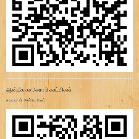
ஆன்மீக கானொளி காட்சிகள்:
சரவணன் அன்பே சிவம்