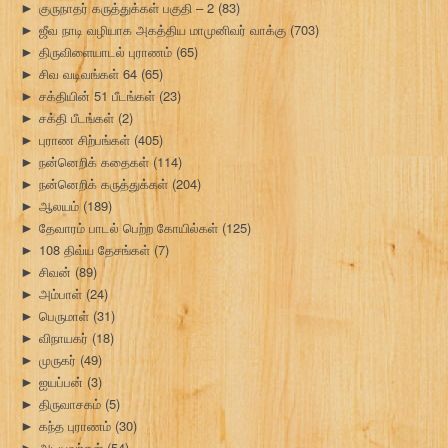
குருநாதர் கருத்துக்கள் பகுதி – 2
(83)
►
ஜீவ நாடி வழியாக அகத்திய மாமுனிவர் வாக்கு
(703)
►
திருவிளையாடல் புராணம்
(65)
►
சிவ வடிவங்கள் 64
(65)
►
சக்தியின் 51 பீடங்கள்
(23)
►
சக்தி பீடங்கள்
(2)
►
புராண சிற்பங்கள்
(405)
►
நன்னெறிக் கதைகள்
(114)
►
நன்னெறிக் கருத்துக்கள்
(204)
►
ஆலயம்
(189)
►
தேவாரம் பாடல் பெற்ற கோயில்கள்
(125)
►
108 திவ்ய தேசங்கள்
(7)
►
சிவன்
(89)
►
அம்பாள்
(24)
►
பெருமாள்
(31)
►
விநாயகர்
(18)
►
முருகர்
(49)
►
ஐயப்பன்
(3)
►
திருவாசகம்
(5)
►
கந்த புராணம்
(30)
►
அடியவர்கள்
(54)
►