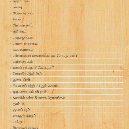
ருத்ராட்சம்
உணவு
ஆத்ம ஞானம்
சிவம்
அன்னதானம்
குரோதம்
பாஞ்சஜன்யம்
புராண கதைகள்
நவபாஷாணம்
பரிகாரங்கள் பலனளிக்காமல் போவது ஏன்?
வார்த்தைகள்
உலகம் நல்லதா? கெட்டதா?
லௌகீக ஆன்மீகம்
குண்டலினி
சிவனைப் பற்றி அப்துல் கலாம்
ஒரு மண்டலம் 48 நாள்
உணவில் உள்ள 5 வகை தோஷங்கள்
தண்டம்
ஞானப்பழம்
ஏகாதசி விரதம்
முக்தி
இறைவன் திருவடி