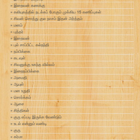
இறைவன் கணக்கு
கலியுகத்தில் நடக்கப் போகும் முக்கிய 15 கணிப்புகள்
சிவன் சொத்து குல நாசம் இதன் அர்த்தம்
மனம்
புத்தர்
இறைவன்
புல் சாப்பிட்ட கல்நந்தி
நம்பிக்கை
கடவுள்
சிவனுக்கு உகந்த வில்வம்
இறைநம்பிக்கை
அமைதி
ஆயுள்
மன உறுதி
சொர்க்கம்
ஆசை
சித்திகள்
குரு எப்படி இருக்க வேண்டும்
உடல் என்னும் வண்டி
குரு
கர்மா