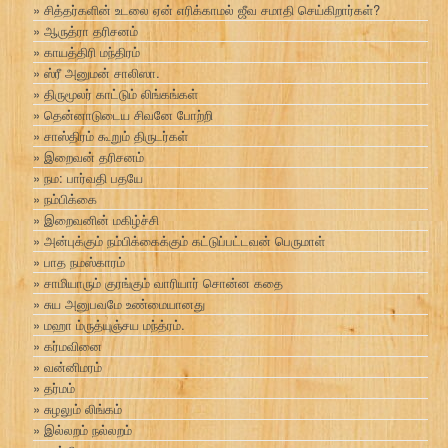
சித்தர்களின் உடலை ஏன் எரிக்காமல் ஜீவ சமாதி செய்கிறார்கள்?
ஆருத்ரா தரிசனம்
காயத்திரி மந்திரம்
ஸ்ரீ அனுமன் சாலிஸா.
திருமூலர் காட்டும் லிங்கங்கள்
தென்னாடுடைய சிவனே போற்றி
சாஸ்திரம் கூறும் திருடர்கள்
இறைவன் தரிசனம்
நம: பார்வதி பதயே
நம்பிக்கை
இறைவனின் மகிழ்ச்சி
அன்புக்கும் நம்பிக்கைக்கும் கட்டுப்பட்டவன் பெருமாள்
பாத நமஸ்காரம்
சாமியாரும் குரங்கும் வாரியார் சொன்ன கதை
சுய அனுபவமே உண்மையானது
மஹா ம்ருத்யுஞ்சய மந்த்ரம்.
கர்மவினை
வன்னிமரம்
தர்மம்
சுழலும் லிங்கம்
இல்லறம் நல்லறம்