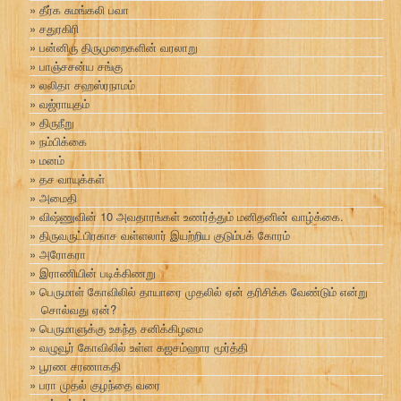
தீர்க சுமங்கலி பவா
சதுரகிரி
பன்னிரு திருமுறைகளின் வரலாறு
பாஞ்சசன்ய சங்கு
லலிதா சஹஸ்ரநாமம்
வஜ்ராயுதம்
திருநீறு
நம்பிக்கை
மனம்
தச வாயுக்கள்
அமைதி
விஷ்ணுவின் 10 அவதாரங்கள் உணர்த்தும் மனிதனின் வாழ்க்கை.
திருவருட்பிரகாச வள்ளலார் இயற்றிய குடும்பக் கோரம்
அரோகரா
இராணியின் படிக்கிணறு
பெருமாள் கோவிலில் தாயாரை முதலில் ஏன் தரிசிக்க வேண்டும் என்று
சொல்வது ஏன்?
பெருமாளுக்கு உகந்த சனிக்கிழமை
வழுவூர் கோவிலில் உள்ள கஜசம்ஹார மூர்த்தி
பூரண சரணாகதி
பரா முதல் குழந்தை வரை