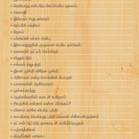
தெரியாது என்பதே மிகப்பெரிய ஞானம்.
அமைதி
இல்லறம் அது நல்லறம்
காயத்ரி மந்திரம்
தேகம்
பக்தியின் உச்சம் அன்பு
இராமானுஜரின் குருவான பெரிய நம்பிகள்
தலையில் குட்டிக் கொள்தல்
விதுரர் நீதி
சங்கரர் ஜெயந்தி
ஜீவன் முக்தி விதேக முக்தி
அரோகரா என்ற சொல்லின் பொருள்
யானையின் ஆசிர்வாதம்
மூச்சுக்காற்று
ஆதிசங்கரரின் கடைசி உபதேசம்
சிரஞ்சீவி என்றால் என்ன அர்த்தம்?
வினாச காலே விபரீத புத்தி
காமத்தை வெல்வது பற்றி பகவான் ஸ்ரீராமகிருஷ்ணர்
தட்சன் ஆட்டுத் தலையுடன் உயிர்த்தெழுதல்
பஞ்சநந்திகள்
திருநீற்றின் மகிமை