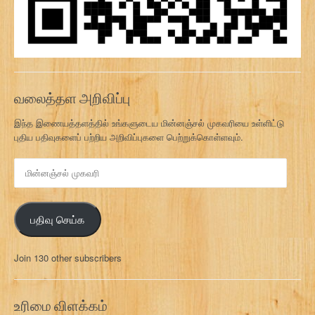
வலைத்தள அறிவிப்பு
இந்த இணையத்தளத்தில் உங்களுடைய மின்னஞ்சல் முகவரியை உள்ளிட்டு
புதிய பதிவுகளைப் பற்றிய அறிவிப்புகளை பெற்றுக்கொள்ளவும்.
மி
ன்
ன
ஞ்
பதிவு செய்க
ச
ல்
மு
Join 130 other subscribers
க
வ
ரி
உரிமை விளக்கம்