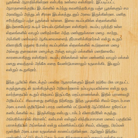
பூதங்கள் ஆராதிக்கின்றன என்பதே உண்மை என்கிறார். இப்படிப்பட்ட
ஆராதனைக்குறிய இடங்களில் கூர்ந்து கவனித்தபோது பஞ்ச பூதங்களும் சம
அளவிலும் அத்துடன் சீரான இயக்கத்துடனும் அவை இருக்கின்றன. மனித
சரீரத்திலும் பஞ்ச பூதங்கள் உள்ளன. இவை சுயம்புலிங்க ஸ்தலங்களில்
இயற்கையோடு கூடிச் செயல்படுகின்றன என்கிறார். சுயம்பு மூர்த்தி உள்ள
ஸ்தலங்களில் வாழும் மனிதர்களே அந்த மண்ணுக்கான மழை. காற்று,
அக்கினி மண்வளம் ஆகியவைகளைத் தீர்மானிக்கிறார்கள் என்று கூறும்
விளாதிமீர் மதுரை போன்ற சுயம்புலிங்க ஸ்தலங்களில் கூடுதலான மழை
அல்லது குறைவான மழைக்கு அங்கு வாழும் மக்களின் மனநிலையே
காரணமாகிறது என்கிறார். சுயம்பு லிங்கங்கள் உள்ள மண்ணில் வாழும் மக்கள்
மனது வைத்தால் அங்கே எதை வேண்டுமானாலும் உருவாக்கிட இயலும்
என்றும் கூறுகிறார்.
இந்த பூமியில் கிடைக்கும் பலவித ஆதாரங்களும் இதன் நடுவே மிக மாறுபட்ட
கருத்துகளுடன் நமக்கிருக்கும் அறிவாற்றலால் நம்பமுடியவில்லை என்று ஒரு
வார்த்தையில் கூறும் விதமாய் இருப்பதே மதப்புராணங்கள். இதில் புராணவழி
அறியப்பட்ட சிவமானது தனித்து நிற்கிறது. இந்த பூவுலகில் சிவம் தொடர்பான
அடையாளக் குறியீடுகள் பாரத மண்ணில் மட்டுமன்றி ஆப்பிரிக்கா ஐரோப்பா
கண்டங்களில் கூட இருக்கிறது என்பது டாக்டர் விளாதிமீரின் கருத்து.
அமெரிக்காவில் கிராண்ட் கன்யான் என்னும் வித்தியாசமான மலைப் பகுதியில்
பராசக்தியின் அம்சங்கள் என்று வர்ணிக்கப்படும் சிவம், விஷ்ணு, பிரம்மன்
மூன்றின் அடையாள உருவங்கள் காணப்படுகின்றன. ஆயினும் இந்திய
மண்ணில் மட்டும் சிவம் தொடர்பான சிந்தனைகளும் சைவம் என்கிற ஒரு