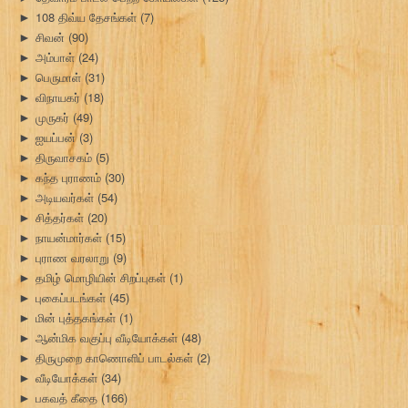
108 திவ்ய தேசங்கள்
(7)
►
சிவன்
(90)
►
அம்பாள்
(24)
►
பெருமாள்
(31)
►
விநாயகர்
(18)
►
முருகர்
(49)
►
ஐயப்பன்
(3)
►
திருவாசகம்
(5)
►
கந்த புராணம்
(30)
►
அடியவர்கள்
(54)
►
சித்தர்கள்
(20)
►
நாயன்மார்கள்
(15)
►
புராண வரலாறு
(9)
►
தமிழ் மொழியின் சிறப்புகள்
(1)
►
புகைப்படங்கள்
(45)
►
மின் புத்தகங்கள்
(1)
►
ஆன்மிக வகுப்பு வீடியோக்கள்
(48)
►
திருமுறை காணொளிப் பாடல்கள்
(2)
►
வீடியோக்கள்
(34)
►
பகவத் கீதை
(166)
►