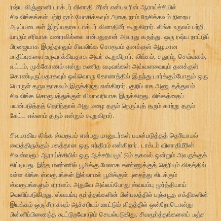
ரஷ்ய விஞ்ஞானி டாக்டர் விளாதி மீரின் என்பவரின் ஆராய்ச்சியில்
சிவலிங்கங்கள் பற்றி நாம் யோசிக்கவும் அதை நாம் நேசிக்கவும் நிறைய
அடிப்படைகள் இருப்பதாக டாக்டர் விளாதிமீர் கூறுகிறார். லிங்க உருவம் பற்றி
யாரும் சரியாக உணரவில்லை என்பதுதான் அவரது கருத்து. ஒரு ரஷ்ய நாட்டுப்
பிரஜையாக இருந்தாலும் சிவலிங்க சொரூபம் தனக்குள் ஆழமான
பாதிப்புகளை உருவாக்கியதாக அவர் கூறுகிறார். லிங்கம், சதுரம், செவ்வகம்,
வட்டம், முக்கோணம் என்று கணித வடிவங்கள் அவ்வளவையும் தனக்குள்
கொண்டிருப்பதாகவும் ஒவ்வொரு கோணத்தில் இருந்து பார்க்கும்போதும் ஒரு
பொருள் தருவதாகவும் இருக்கிறது என்கிறார். குறிப்பாக அணு தத்துவம்
சிவலிங்க சொரூபத்துக்குள் விலாவரியாக இருக்கிறது. லிங்கத்தைப்
பயன்படுத்தத் தெரிந்தால் அது மழை தரும் நெருப்புத் தரும் காற்று தரும்
கேட்ட எல்லாம் தரும் என்றும் கூறுகிறார்.
சிவமாகிய லிங்க ஸ்வரூபம் என்பது மானுடர்கள் பயன்படுத்தத் தெரியாமல்
வைத்திருக்கும் மகத்தான ஒரு எந்திரம் என்கிறார். டாக்டர் விளாதிமீரின்
சிவஸ்வரூப ஆராய்ச்சியில் ஒரு ஆச்சரியமூட்டும் தகவல் ஒன்றும் அவருக்குக்
கிட்டியது. இந்த மண்ணில் பூமிக்கு மேலாக கண்ணுக்குத் தெரியும் விதத்தில்
உள்ள லிங்க ஸ்வரூபங்கள் இல்லாமல் பூமிக்குள் புதைந்து கிடக்கும்
ஸ்வரூபங்களும் ஏராளம். அதுவே அவ்வப்போது ஸ்வயம்பு மூர்த்தியாய்
வெளிப்படுகிறது. ஸ்வயம்பு மூர்த்தங்களின் பின்புலத்தில் பஞ்சபூத சக்திகளின்
இயக்கம் ஒரு சீராகவும் ஆச்சரியம் ஊட்டும் விதத்தில் ஒன்றோடொன்று
பின்னிப்பிணைந்த கூட்டுறவோடும் செயல்படுகிது. சிவமூர்த்தங்களைப் பஞ்ச