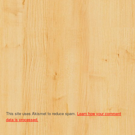
v
i
g
a
t
i
o
n
This site uses Akismet to reduce spam.
Learn how your comment
data is processed.