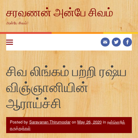
Skip
சரவணன் அன்பே சிவம்
to
content
அன்பே சிவம்!
சிவ லிங்கம் பற்றி ரஷ்ய
விஞ்ஞானியின்
ஆராய்ச்சி
Posted by
Saravanan Thirumoolar
on
May 26, 2020
in
நன்னெறிக்
கருத்துக்கள்